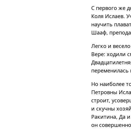
С первого же 
Коля Ислаев. У
научить плават
Шааф, препод
Легко и весел
Вере: ходили с
Двадцатилетняя
переменилась 
Но наиболее т
Петровны Ислае
строит, усовер
и скучны хозя
Ракитина, Да и
он совершенно