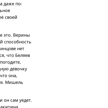
а даже по-
льное
её своей
е это. Верины
ей способность
шинцове нет
ся, что Беляев
 погодите,
едную девочку
что она,
ся. Мишель
и он сам уедет.
Ракитина,