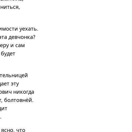
ниться,
имости уехать.
эта девчонка?
еру и сам
 будет
етельницей
ает эту
ович никогда
, болтовнёй.
дит
.
ясно, что