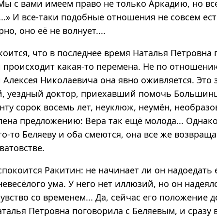
ы с вами имеем право не только Аркадию, но вс
ь...» И все-таки подобные отношения не совсем ес
но, оно её не волнует....
коится, что в последнее время Наталья Петровна
ей происходит какая-то перемена. Не по отношени
 Алексея Николаевича она явно оживляется. Это 
, уездный доктор, приехавший помочь Большинц
нту сорок восемь лет, неуклюж, неумён, необразо
ена предложению: Вера так ещё молода... Однако,
о-то Беляеву и оба смеются, она все же возвраща
сватовстве.
покоится Ракитин: не начинает ли он надоедать 
евесёлого ума. У него нет иллюзий, но он надеялс
увство со временем... Да, сейчас его положение 
талья Петровна поговорила с Беляевым, и сразу 