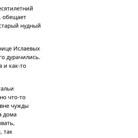
есятилетний
, обещает
е старый нудный
ннице Ислаевых
го дурачились.
 и как-то
тальи
но что-то
овне чужды
а дома
ывать,
, так