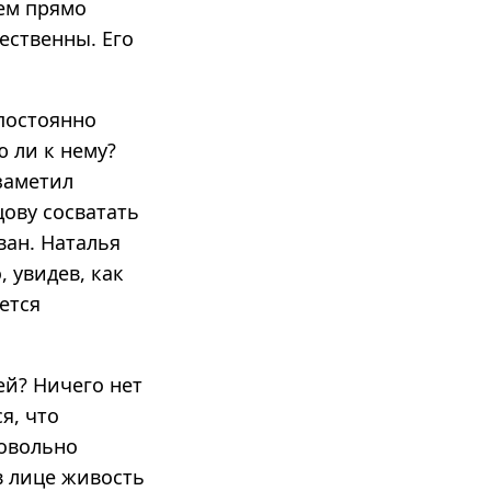
ем прямо
тественны. Его
 постоянно
ю ли к нему?
заметил
ову сосватать
ван. Наталья
 увидев, как
ется
ей? Ничего нет
я, что
довольно
в лице живость