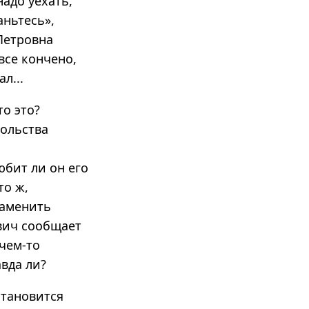
надо уехать,
аньтесь»,
 Петровна
все кончено,
л...
о это?
ольства
юбит ли он его
то ж,
заменить
ович сообщает
 чем-то
вда ли?
становится