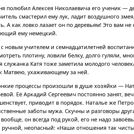
дня полюбил Алексея Николаевича его ученик — д
читель смастерил ему лук, ладит воздушного змея
ь. А как ловко лазает он по деревьям! Это вам н
ающий ему немецкий.
о с новым учителем и семнадцатилетней воспита
мотреть плотину, ловили белку, долго гуляли, мно
 служанка Катя тоже заметила молодого человека
к Матвею, ухаживающему за ней.
онкие процессы произошли в душе хозяйки — На
вой. Её Аркадий Сергеевич постоянно занят, веч
шенствует, приводит в порядок. Наталье же Петр
йственные заботы мужа. Скучны и разговоры друг
 вообще, он всегда под рукой, его не надо завоёв
 ручной, неопасный: «Наши отношения так чисты