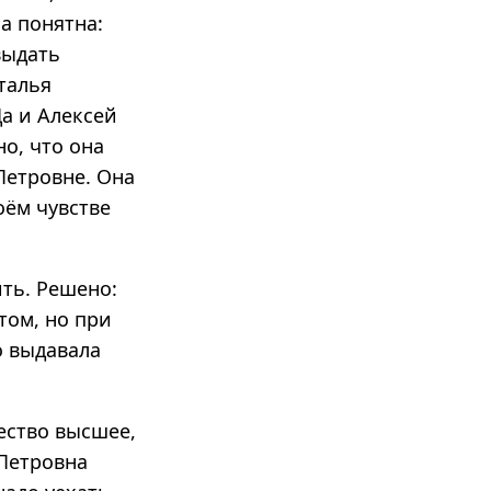
а понятна:
выдать
талья
Да и Алексей
но, что она
Петровне. Она
оём чувстве
ть. Решено:
том, но при
о выдавала
ество высшее,
 Петровна