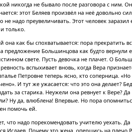
акой никогда не бывало после разговора с ним. Он
ается: этот Беляев произвёл на неё довольно си
о не надо преувеличивать. Этот человек заразил 
и только.
й она как бы спохватывается: пора прекратить вс
 на предложение Большинцова как будто вернули 
истинном свете. Пусть девочка не плачет. О Боль
 ревность вспыхивает вновь, когда Вера признает
аталье Петровне теперь ясно, кто соперница. «Но
чено». И тут же ужасается: что это она делает? Б
дать за старика. Неужели она ревнует к Вере? Да 
ли? Ну да, влюблена! Впервые. Но пора опомнить
ен помочь ей.
т, что надо порекомендовать учителю уехать. Да 
ся Ислаев. Почему это жена, опершись на плечо 