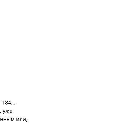
184...
, уже
енным или,