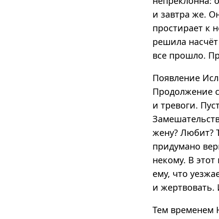
непреклонна: о
и завтра же. О
простирает к н
решила насчёт 
все прошло. Пр
Появление Исл
Продолжение с
и тревоги. Пус
Замешательств
жену? Любит? Т
придумано верн
некому. В это
ему, что уезжа
и жертвовать. 
Тем временем 