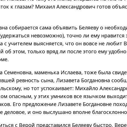
ток к глазам? Михаил Александрович готов объяс
вна собирается сама объявить Беляеву о необход
(удержаться невозможно), точно ли ему нравится 
а с учителем выясняется, что он вовсе не любит В
ей об этом, только вряд ли после этого ему удобно
оме.
а Семеновна, маменька Ислаева, тоже была свид
ившей ревность сына, Лизавета Богдановна сообщ
льскому, но тот успокаивает: Михайло Александр
ом опасным, у этих умников все язычком выходит
аков. Его предложение Лизавете Богдановне похо
е деловое, и оно выслушано вполне благосклонно
ться с Верой представился Беляеву быстро. Вере 