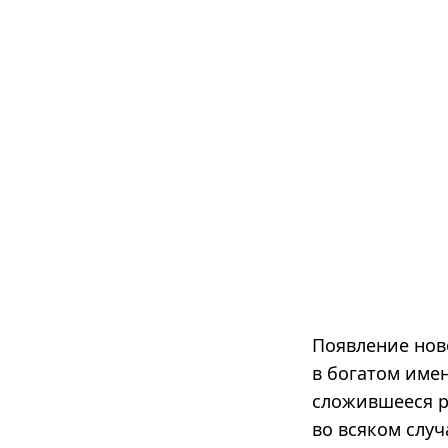
Появление ново
в богатом име
сложившееся р
во всяком слу