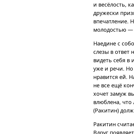
и весёлость, к
дружески призн
впечатление. Н
молодостью — 
Наедине с собо
слезы в ответ
видеть себя в 
уже и речи. Но
нравится ей. Н
не все ещё кон
хочет замуж вы
влюблена, что 
(Ракитин) долж
Ракитин считае
Вдруг появляет