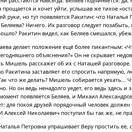
ни расстаются навсегда. Беляев подчиняется: да, 
н прощается и хочет уйти, услышав же тихое «ост
ей руки, но тут появляется Ракитин: что Наталья
Беляева? Ничего. Их разговор следует позабыть, 
ошло? Ракитин видел, как Беляев смешался, убежа
аева делает положение ещё более пикантным: «Чт
егодняшнего объяснения?» Он не скрывает недов
ть Мишель расскажет об их с Наташей разговоре.
о Ракитина заставляет его спросить напрямую, л
ак что же делать? Мишель собирается уехать... Ч
о. Но он ведь ненадолго уедет, его ведь здесь и 
т момент появляется Беляев, и Михаил Александр
ет: для покоя друзей порядочный человек должен
И Алексей Николаевич поступил бы так же, не пра
Наталья Петровна упрашивает Веру простить её, 