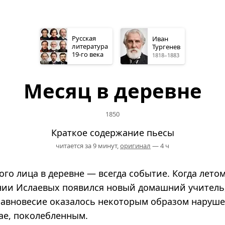
Русская
Иван
литература
Тургенев
19-го
века
1818–1883
Месяц в деревне
1850
Краткое содержание пьесы
читается за 9 минут,
оригинал
— 4 ч
го лица в деревне — всегда событие. Когда летом 
нии Ислаевых появился новый домашний учитель
авновесие оказалось некоторым образом наруш
чае, поколебленным.