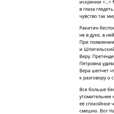
искренни
<…>
М
в глаза глядет
чувство так мир
Ракитин беспо
не в духе, в н
При появлении
и Шпигельский
Веру. Претенде
Петровна удивл
Вера шепчет чт
к разговору о 
Все больше бес
утомительнее н
её спокойное ч
смешно. Вот На