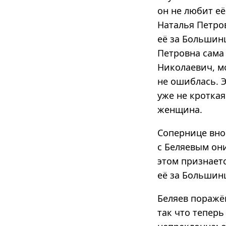
он не любит её
Наталья Петро
её за Большинц
Петровна сама 
Николаевич, мо
не ошиблась. 
уже не кроткая
женщина.
Сопернице вно
с Беляевым они
этом признаетс
её за Большинц
Беляев поражё
так что теперь