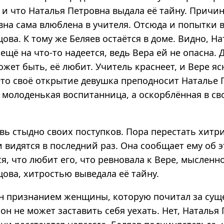
 и что Наталья Петровна выдала её тайну. Причин
вна сама влюблена в учителя. Отсюда и попытки 
ова. К тому же Беляев остаётся в доме. Видно, На
ещё на что-то надеется, ведь Вера ей не опасна. 
жет быть, её любит. Учитель краснеет, и Вере яс
Это своё открытие девушка преподносит Наталье 
 молоденькая воспитанница, а оскорблённая в св
вь стыдно своих поступков. Пора перестать хитри
 видятся в последний раз. Она сообщает ему об э
я, что любит его, что ревновала к Вере, мысленн
ова, хитростью выведала её тайну.
н признанием женщины, которую почитал за сущ
 он не может заставить себя уехать. Нет, Наталья