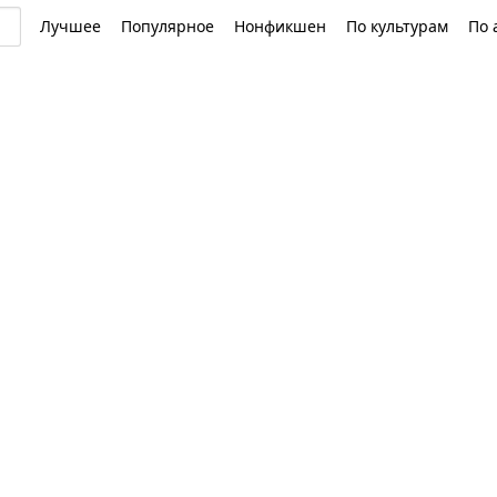
Лучшее
Популярное
Нонфикшен
По культурам
По 