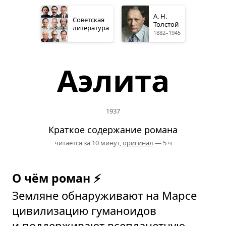
А. Н.
Советская
Толстой
литература
1882–1945
Аэлита
1937
Краткое содержание романа
читается за 10 минут,
оригинал
— 5 ч
О чём роман ⚡
Земляне обнаруживают на Марсе
цивилизацию гуманоидов
и поддерживают всепланетную