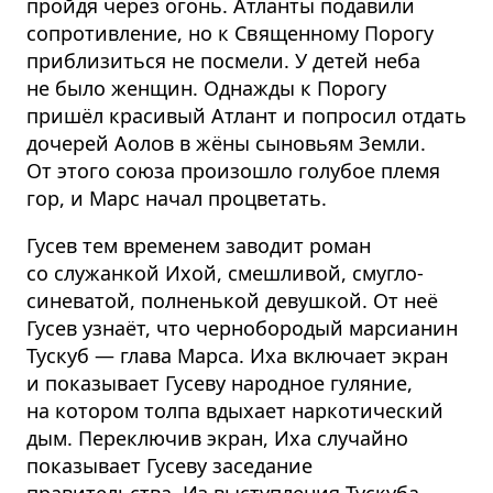
пройдя через огонь. Атланты подавили
сопротивление, но к Священному Порогу
приблизиться не посмели. У детей неба
не было женщин. Однажды к Порогу
пришёл красивый Атлант и попросил отдать
дочерей Аолов в жёны сыновьям Земли.
От этого союза произошло голубое племя
гор, и Марс начал процветать.
Гусев тем временем заводит роман
со служанкой Ихой, смешливой, смугло-
синеватой, полненькой девушкой. От неё
Гусев узнаёт, что чернобородый марсианин
Тускуб — глава Марса. Иха включает экран
и показывает Гусеву народное гуляние,
на котором толпа вдыхает наркотический
дым. Переключив экран, Иха случайно
показывает Гусеву заседание
правительства. Из выступления Тускуба