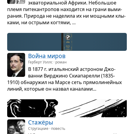
эква­то­ри­аль­ной Африки. Неболь­шое
племя пите­кан­тро­пов нахо­дится на грани выми­
ра­ния. При­рода не наде­лила их ни мощ­ными клы­
ками, ни острыми ког­тями, ...
Война миров
Герберт Уэллс · роман
В 1877 г. ита­льян­ский астро­ном Джо­
ванни Вир­джино Скиа­па­релли (1835-
1910) обна­ру­жил на Марсе сеть пря­мо­ли­ней­ных
линий, кото­рые он назвал кана­лами...
Стажёры
Стругацкие · повесть