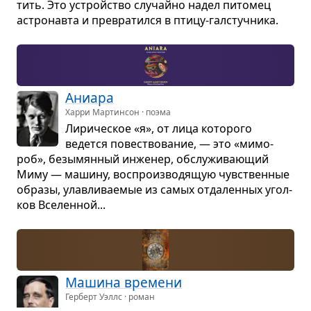
тить. Это устройство слу­чайно надел пито­мец
астро­навта и пре­вра­тился в птицу-гал­стуч­ника.
Ани­ара
Харри Мартинсон · поэма
Лири­че­ское «я», от лица кото­рого
ведется повест­во­ва­ние, — это «мимо­
роб», безы­мян­ный инже­нер, обслу­жи­ва­ю­щий
Миму — машину, вос­про­из­во­дя­щую чув­ствен­ные
образы, улав­ли­ва­е­мые из самых отда­лен­ных угол­
ков Все­лен­ной...
Машина вре­мени
Герберт Уэллс · роман