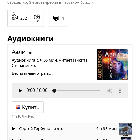
отредактируйте этот пересказ
в Народном Брифли.
👍
👎
💬
252
4
Аудиокниги
Аэлита
Аудиокнига. 5 ч 55 мин. Читает Никита
Степаненко.
Бесплатный отрывок:
Купить
149 ₽, ЛитРес
Сергей Горбунов и др.
ч
мин
6
33