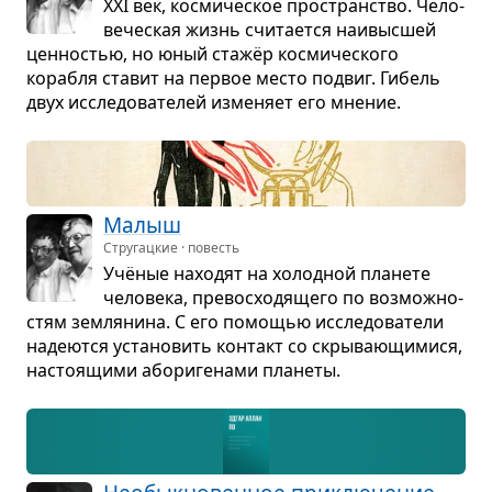
ХXI век, кос­ми­че­ское про­стран­ство. Чело­
ве­че­ская жизнь счи­та­ется наи­выс­шей
цен­но­стью, но юный стажёр кос­ми­че­ского
корабля ста­вит на пер­вое место подвиг. Гибель
двух иссле­до­ва­те­лей изме­няет его мне­ние.
Малыш
Стругацкие · повесть
Учё­ные нахо­дят на холод­ной пла­нете
чело­века, пре­вос­хо­дя­щего по воз­мож­но­
стям зем­ля­нина. С его помо­щью иссле­до­ва­тели
наде­ются уста­но­вить кон­такт со скры­ва­ю­щи­мися,
насто­я­щими або­ри­ге­нами пла­неты.