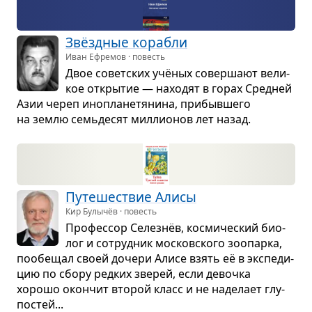
Звёзд­ные кора­бли
Иван Ефремов · повесть
Двое совет­ских учё­ных совер­шают вели­
кое откры­тие — нахо­дят в горах Сред­ней
Азии череп ино­пла­не­тя­нина, при­быв­шего
на землю семь­де­сят мил­ли­о­нов лет назад.
Путе­ше­ствие Алисы
Кир Булычёв · повесть
Про­фес­сор Селезнёв, кос­ми­че­ский био­
лог и сотруд­ник москов­ского зоо­парка,
пообе­щал своей дочери Алисе взять её в экс­пе­ди­
цию по сбору ред­ких зве­рей, если девочка
хорошо окон­чит вто­рой класс и не наде­лает глу­
по­стей...