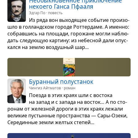
Необык­но­вен­ное при­клю­че­ние
неко­его Ганса Пфа­аля
Эдгар По · повесть
Из ряда вон выхо­дя­щее собы­тие про­изо­
шло в гол­ланд­ском городе Рот­тер­даме. А именно:
собрав­шись на пло­щади, горо­жане могли наблю­
дать сле­ду­ю­щую кар­тину: из небес­ной дали опус­
кался на землю воз­душ­ный шар...
Буран­ный полу­ста­нок
Чингиз Айтматов · роман
Поезда в этих краях шли с вос­тока
на запад и с запада на вос­ток… А по сто­
ро­нам от желез­ной дороги в этих краях лежали
вели­кие пустын­ные про­стран­ства — Сары-Озеки,
Сере­дин­ные земли жел­тых сте­пей...