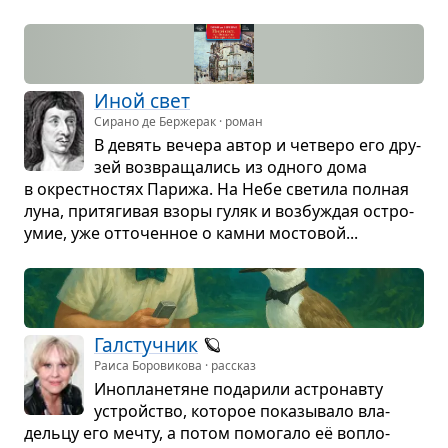
Иной свет
Сирано де Бержерак · роман
В девять вечера автор и чет­веро его дру­
зей воз­вра­ща­лись из одного дома
в окрест­но­стях Парижа. На Небе све­тила пол­ная
луна, при­тя­ги­вая взоры гуляк и воз­бу­ждая остро­
умие, уже отто­чен­ное о камни мосто­вой...
Гал­стуч­ник
🪐
Раиса Боровикова · рассказ
Ино­пла­не­тяне пода­рили астро­навту
устройство, кото­рое пока­зы­вало вла­
дельцу его мечту, а потом помо­гало её вопло­