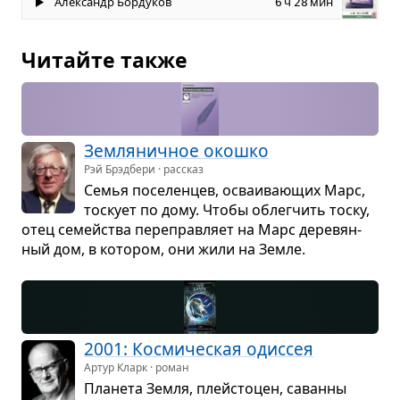
Александр Бордуков
ч
мин
6
28
Читайте также
Зем­ля­нич­ное окошко
Рэй Брэдбери · рассказ
Семья посе­лен­цев, осва­и­ва­ю­щих Марс,
тоскует по дому. Чтобы облег­чить тоску,
отец семейства пере­прав­ляет на Марс дере­вян­
ный дом, в кото­ром, они жили на Земле.
2001: Кос­ми­че­ская одис­сея
Артур Кларк · роман
Пла­нета Земля, плей­сто­цен, саванны