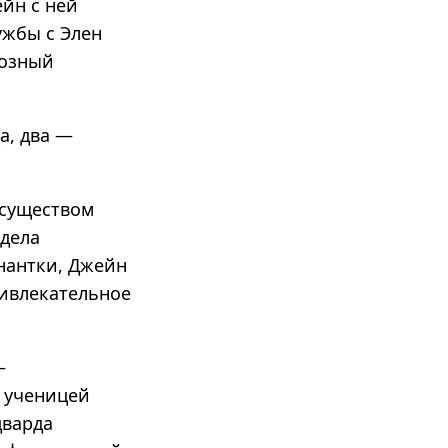
йн с ней
ужбы с Элен
розный
а, два —
 существом
идела
нантки, Джейн
ривлекательное
—
 ученицей
дварда