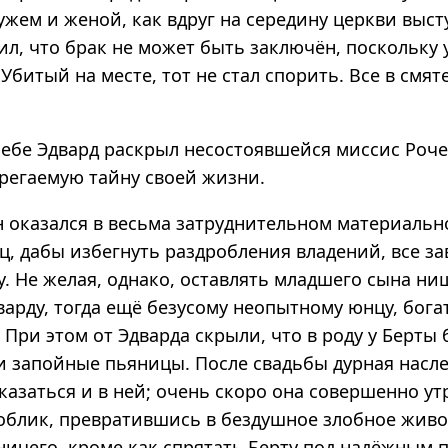
жем и женой, как вдруг на середину церкви выст
ил, что брак не может быть заключён, поскольку 
 Убитый на месте, тот не стал спорить. Все в смя
себе Эдвард раскрыл несостоявшейся миссис Роче
регаемую тайну своей жизни.
н оказался в весьма затруднительном материаль
ец, дабы избегнуть раздробления владений, все з
. Не желая, однако, оставлять младшего сына ни
варду, тогда ещё безусому неопытному юнцу, бога
 При этом от Эдварда скрыли, что в роду у Берты
 запойные пьяницы. После свадьбы дурная насл
казаться и в ней; очень скоро она совершенно ут
облик, превратившись в бездушное злобное живо
 ничего, кроме как спрятать Берту под надёжным