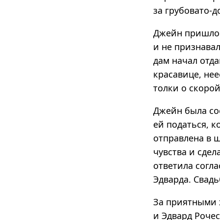
за грубовато-
Джейн пришлос
и не признавал
дам начал отд
красавице, не
толки о скорой
Джейн была со
ей податься, к
отправлена в ш
чувства и сдел
ответила согла
Эдварда. Свадь
За приятными 
и Эдвард Рочес