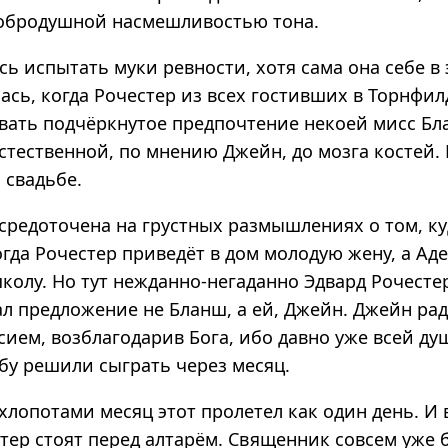
добродушной насмешливостью тона.
ь испытать муки ревности, хотя сама она себе в
ась, когда Рочестер из всех гостивших в Торнфил
авать подчёркнутое предпочтение некоей мисс Бл
естественной, по мнению Джейн, до мозга костей
 свадьбе.
средоточена на грустных размышлениях о том, ку
огда Рочестер приведёт в дом молодую жену, а Аде
колу. Но тут нежданно-негаданно Эдвард Рочесте
ал предложение не Бланш, а ей, Джейн. Джейн ра
сием, возблагодарив Бога, ибо давно уже всей д
бу решили сыграть через месяц.
хлопотами месяц этот пролетел как один день. И
тер стоят перед алтарём. Священник совсем уже 