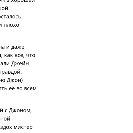
шой.
осталось,
и плохо
на и даже
 как все, что
тали Джейн
правдой.
но Джон)
ть её во всем
ой с Джоном,
нной
вздох мистер