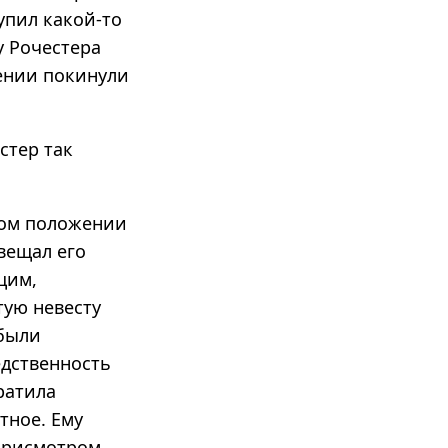
упил какой-то
у Рочестера
тении покинули
стер так
ном положении
авещал его
щим,
тую невесту
 были
едственность
ратила
тное. Ему
 присмотром