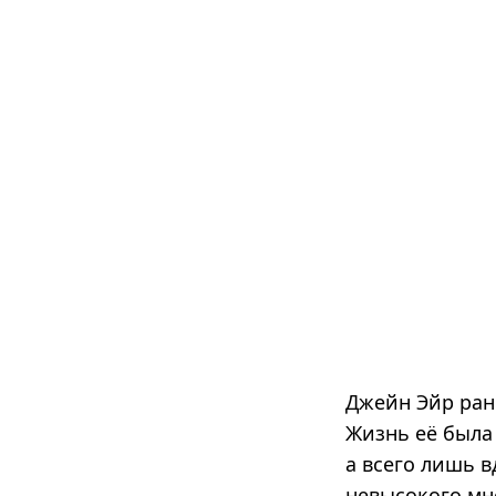
Джейн Эйр рано
Жизнь её была 
а всего лишь в
невысокого мн