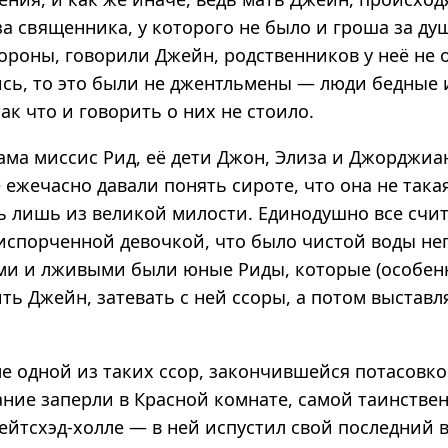
а священника, у которого не было и гроша за ду
ороны, говорили Джейн, родственников у неё не 
ись, то это были не джентльмены — люди бедные 
ак что и говорить о них не стоило.
ма миссис Рид, её дети Джон, Элиза и Джорджиа
 ежечасно давали понять сироте, что она не такая,
сь лишь из великой милости. Единодушно все счи
 испорченной девочкой, что было чистой воды не
ми и лживыми были юные Риды, которые (особен
ь Джейн, затевать с ней ссоры, а потом выставля
ле одной из таких ссор, закончившейся потасовк
ание заперли в Красной комнате, самой таинстве
ейтсхэд-холле — в ней испустил свой последний 