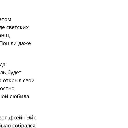
 этом
де светских
анш,
. Пошли даже
да
ль будет
р открыл свои
достно
ушой любила
 вот Джейн Эйр
было собрался