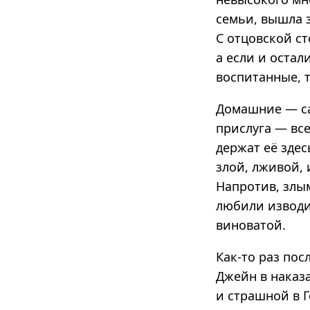
семьи, вышла з
С отцовской ст
а если и остал
воспитанные, т
Домашние — са
прислуга — все
держат её зде
злой, лживой,
Напротив, злы
любили изводит
виноватой.
Как-то раз пос
Джейн в наказ
и страшной в Г