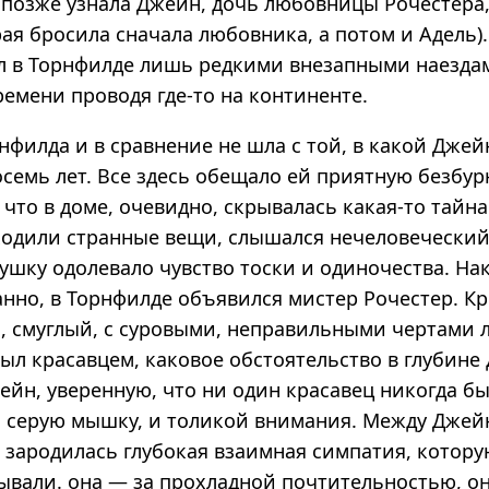
к позже узнала Джейн, дочь любовницы Рочестера
ая бросила сначала любовника, а потом и Адель)
л в Торнфилде лишь редкими внезапными наезда
ремени проводя где-то на континенте.
филда и в сравнение не шла с той, в какой Джей
семь лет. Все здесь обещало ей приятную безбур
 что в доме, очевидно, скрывалась какая-то тайна
одили странные вещи, слышался нечеловеческий х
шку одолевало чувство тоски и одиночества. Нак
анно, в Торнфилде объявился мистер Рочестер. К
 смуглый, с суровыми, неправильными чертами л
ыл красавцем, каковое обстоятельство в глубине
ейн, уверенную, что ни один красавец никогда б
ё, серую мышку, и толикой внимания. Между Джей
 зародилась глубокая взаимная симпатия, котору
ывали. она — за прохладной почтительностью, о