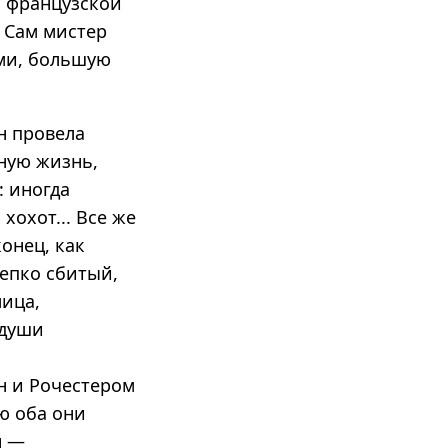
, французской
. Сам мистер
ми, большую
н провела
ную жизнь,
: иногда
охот... Все же
онец, как
репко сбитый,
ица,
 души
ы
н и Рочестером
ю оба они
н —