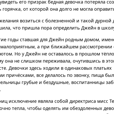
 увидеть его призрак бедная девочка потеряла соз
ь горячка, от которой она долго не могла оправит
желания возиться с болезненной и такой дурной 
шила, что пришла пора определить Джейн в школ
гие годы ставшая для Джейн родным домом, имен
 малоприятным, а при ближайшем рассмотрении 
ютом. Но у Джейн не оставалось в прошлом тёпл
ому она не слишком переживала, очутившись в эт
сте. Девочки здесь ходили в одинаковых платьях
ми причёсками, все делалось по звонку, пища бы
ительницы грубые и бездушные, воспитанницы за
.
ниц исключение являла собой директриса мисс Те
точно тепла, чтобы оделять им обездоленных дев