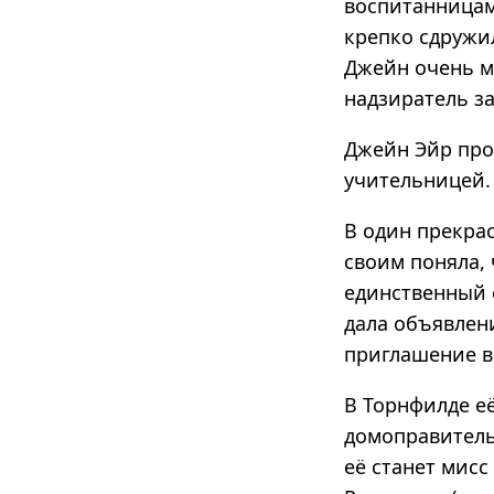
воспитанницам
крепко сдружил
Джейн очень мн
надзиратель з
Джейн Эйр пров
учительницей.
В один прекра
своим поняла, 
единственный 
дала объявлени
приглашение в
В Торнфилде е
домоправитель
её станет мисс