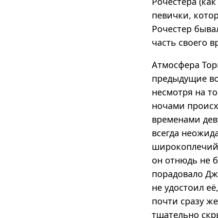
Рочестера (ка
певички, котор
Рочестер быва
часть своего в
Атмосфера Торн
предыдущие во
несмотря на то
ночами происх
временами деву
всегда неожид
широкоплечий,
он отнюдь не б
порадовало Дж
не удостоил е
почти сразу же
тщательно скр