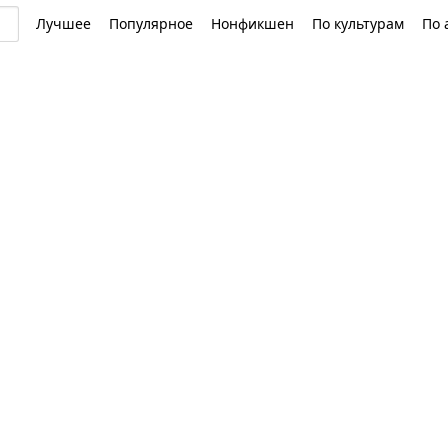
Лучшее
Популярное
Нонфикшен
По культурам
По 