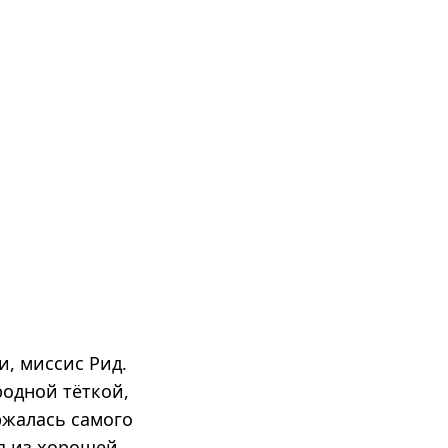
и, миссис Рид.
родной тёткой,
ржалась самого
дя из хорошей