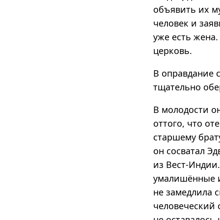
объявить их му
человек и заяв
уже есть жена.
церковь.
В оправдание 
тщательно обе
В молодости о
оттого, что от
старшему брату
он сосватал Эд
из Вест-Индии.
умалишённые и
не замедлила с
человеческий 
не оставалось