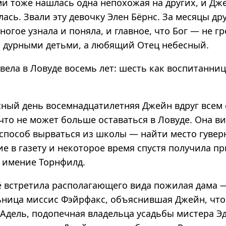
и тоже нашлась одна непохожая на других, и Дже
ась. Звали эту девочку Элен Бёрнс. За месяцы др
огое узнала и поняла, и главное, что Бог — не г
а дурными детьми, а любящий Отец небесный.
ела в Ловуде восемь лет: шесть как воспитанниц
сный день восемнадцатилетняя Джейн вдруг всем
что не может больше оставаться в Ловуде. Она в
способ вырваться из школы — найти место гувер
е в газету и некоторое время спустя получила п
 имение Торнфилд.
ё встретила располагающего вида пожилая дама 
ница миссис Фэйрфакс, объяснившая Джейн, что
 Адель, подопечная владельца усадьбы мистера Э