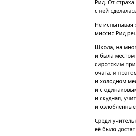
Рид. От страха
с ней сделалас
Не испытывая 
миссис Рид ре
Школа, на мно
и была местом
сиротским при
очага, и поэт
и холодном ме
и с одинаковы
и скудная, уч
и озлобленные
Среди учитель
её было доста