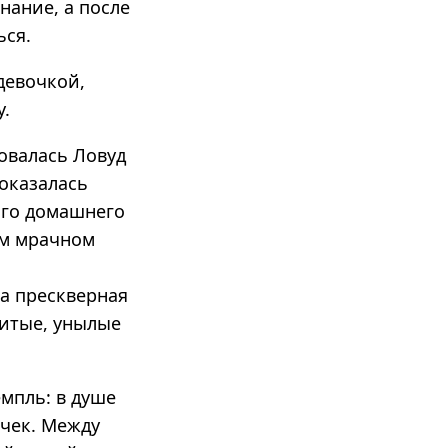
нание, а после
ься.
девочкой,
у.
овалась Ловуд
оказалась
ого домашнего
ом мрачном
ла прескверная
битые, унылые
мпль: в душе
очек. Между