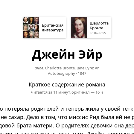
Шарлотта
Британская
Бронте
литература
1816–1855
Джейн Эйр
англ.
Charlotte Brontë. Jane Eyre: An
Autobiography
·
1847
Краткое содержание романа
читается за 11 минут,
оригинал
— 16 ч
 потеряла родителей и теперь жила у своей тётк
не сахар. Дело в том, что миссис Рид была ей не 
довой брата матери. О родителях девочки она де
ения, и как же иначе, ведь мать Джейн, происхо