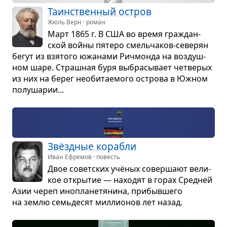
Таин­ствен­ный остров
Жюль Верн · роман
Март 1865 г. В США во время гра­ждан­
ской войны пятеро смель­ча­ков-севе­рян
бегут из взя­того южа­нами Рич­монда на воз­душ­
ном шаре. Страш­ная буря выбра­сы­вает чет­ве­рых
из них на берег необи­та­е­мого острова в Южном
полу­ша­рии...
Звёзд­ные кора­бли
Иван Ефремов · повесть
Двое совет­ских учё­ных совер­шают вели­
кое откры­тие — нахо­дят в горах Сред­ней
Азии череп ино­пла­не­тя­нина, при­быв­шего
на землю семь­де­сят мил­ли­о­нов лет назад.