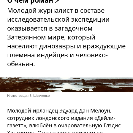
Молодой журналист в составе
исследо­ва­тельской экспедиции
оказывается в загадочном
Затерянном мире, который
населяют динозавры и враждующие
племена индейцев и человеко­
обезьян.
Иллюстрация В. Шевченко
Молодой ирландец Эдуард Дан Мелоун,
сотрудник лондонского издания «Дейли-
газетт», влюблён в очарова­тельную Глэдис
Хангертон. Он пытается признаться