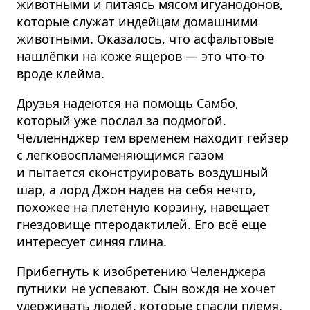
животными и питаясь мясом игуанодонов,
которые служат индейцам домашними
животными. Оказалось, что асфальтовые
нашлёпки на коже ящеров — это что-то
вроде клейма.
Друзья надеются на помощь Самбо,
который уже послал за подмогой.
Челленнджер тем временем находит гейзер
с легковос­пла­ме­няющимся газом
и пытается сконстру­ировать воздушный
шар, а лорд Джон надев на себя нечто,
похожее на плетёную корзину, навещает
гнездовище птеродактилей. Его всё еще
интересует синяя глина.
Прибегнуть к изобретению Челенджера
путники не успевают. Сын вождя не хочет
удерживать людей, которые спасли племя,