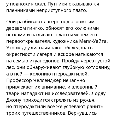
у подножия скал. Путники оказываются
пленниками неприступного плато.
Они разбивают лагерь под огромным
деревом гингко, обносят его колючими
ветками и называют плато именем его
первоот­крывателя, художника Мепл-Уайта.
Утром друзья начинают обследовать
окрестности лагеря и вскоре натыкаются
на семью игуанодонов. Пройдя через густой
лес, они обнаруживают глубокую котловину,
а в ней — колонию птеродактилей.
Профессор Челленджер нечаянно
привлекает их внимание, и зловонный
твари нападают на исследо­вателей. Лорду
Джону приходится стрелять из ружья,
но птеродактили всё же успевают ранить
троих путешественников. Вернувшись