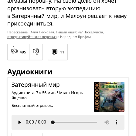
алмазы поровну. На свою долю он хочет
организовать вторую экспедицию
в Затерянный мир, и Мелоун решает к нему
присоединиться.
Пересказала
Юлия Песковая
. Нашли ошибку? Пожалуйста,
отредактируйте этот пересказ
в Народном Брифли.
👍
👎
💬
495
11
Аудиокниги
Зате­рян­ный мир
Аудиокнига. 7 ч 56 мин. Читает Игорь
Ященко.
Бесплатный отрывок: