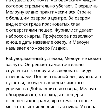
которое стремительно убегает. С вершины
Мелоуну видно практически вся Страна
с большим озером в центре. За озером
виднеется гряда красноватых скал
с отверстиями пещер. Журналист делает
набросок карты. Профессора позволяют
юноше дать название озеру, и Мелоун
называет его «озеро Глэдис».
Взбудораженный успехом, Мелоун не может
заснуть. Он решает самосто­ятельно
спуститься к озеру и исследовать гряду
с пещерами. Попав в ночной лес, журналист
пугается, но идёт вперёд из чистого
упрямства. Добравшись до озера, Мелоун
обнаруживает, что входы в пещеры
освещены кострами, «разжечь которые
могла только человеческая рука». У озера