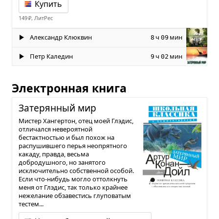
Купить
149 ₽, ЛитРес
Александр Клюквин
ч
мин
8
09
Петр Каледин
ч
мин
9
02
Электронная книга
Зате­рян­ный мир
Мистер Хангертон, отец моей Глэдис,
отличался невероятной
бестактностью и был похож на
распушившего перья неопрятного
какаду, правда, весьма
добродушного, но занятого
исключительно собственной особой.
Если что-нибудь могло оттолкнуть
меня от Глэдис, так только крайнее
нежелание обзавестись глуповатым
тестем...