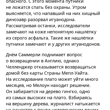
опасного. С этого момента путники
не ложатся спать без охраны. Утром
выясняется, что напавший на них хищный
динозавр разорвал игуанодона.
Рассматривая останки, исследователи
замечают на коже непонятную нашлёпку
из серого асфальта. Такие же нашлёпки
путники замечают и у других игуанодонов.
Днём Саммерли поднимает вопрос
о возвращении в Англию, однако
Челленджер отказывается возвращаться
домой без карты Страны Мепл-Уайта.
На исследование плато может уйти много
месяцев, но Мелоун находит решение.
Он забирается на дерево гингко, одно
из самых высоких на плато. Взбираясь
на вершину дерева, журналист натыкается
на существо с почти человеческим лицом,