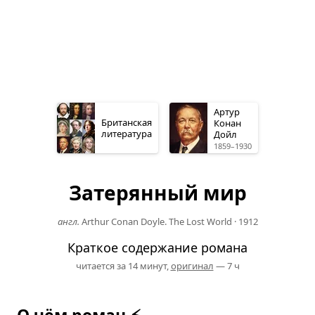
Артур
Британская
Конан
литература
Дойл
1859–1930
Затерянный мир
англ.
Arthur Conan Doyle. The Lost World
·
1912
Краткое содержание романа
читается за 14 минут,
оригинал
— 7 ч
О чём роман ⚡