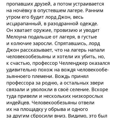
пропавших друзей, а потом устраивается
на ночёвку в опустевшем лагере. Ранним
утром его будит лорд Джон, весь
исцарапанный, в разодранной одежде.
Он хватает оружие, провизию и уводит
Мелоуна подальше от лагеря, в густые
и колючие заросли. Спрятавшись, лорд
Джон рассказывает, что на лагерь напали
человеко­о­безьяны и хотели их убить, но,
к счастью, профессор Челленджер оказался
удивительно похож на вождя человеко­о­бе­
зьянноего племени. Вождь принял
профессора за родню, а остальных звери
связали и уволокли в своё селение. Вскоре
туда привели и нескольких низкорослых
индейцев. Человеко­о­безьяны отвели
их на площадку у обрыва и одного
за другим сбросили вниз. Видимо, это был