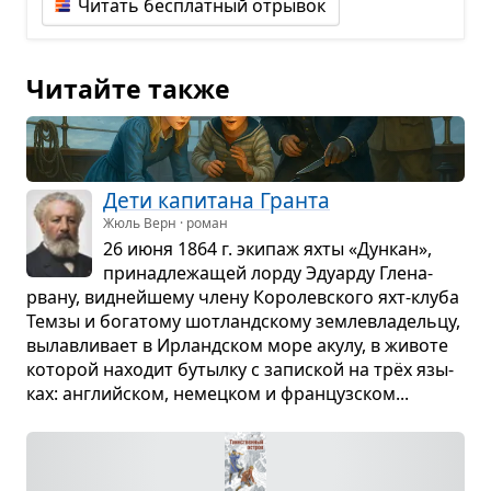
Читать бесплатный отрывок
Читайте также
Дети капи­тана Гранта
Жюль Верн · роман
26 июня 1864 г. эки­паж яхты «Дун­кан»,
при­над­ле­жа­щей лорду Эду­арду Гле­на­
рвану, вид­нейшему члену Коро­лев­ского яхт-клуба
Темзы и бога­тому шот­ланд­скому зем­ле­вла­дельцу,
вылав­ли­вает в Ирланд­ском море акулу, в животе
кото­рой нахо­дит бутылку с запис­кой на трёх язы­
ках: английском, немец­ком и фран­цуз­ском...