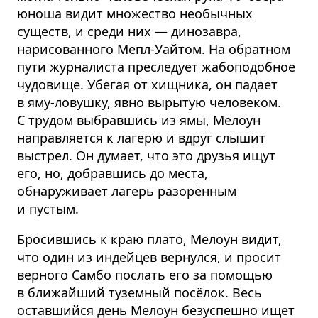
юноша видит множество необычных
существ, и среди них — динозавра,
нарисованного Мепл-Уайтом. На обратном
пути журналиста преследует жабоподобное
чудовище. Убегая от хищника, он падает
в яму-ловушку, явно вырытую человеком.
С трудом выбравшись из ямы, Мелоун
направляется к лагерю и вдруг слышит
выстрел. Он думает, что это друзья ищут
его, но, добравшись до места,
обнаруживает лагерь разорённым
и пустым.
Бросившись к краю плато, Мелоун видит,
что один из индейцев вернулся, и просит
верного Самбо послать его за помощью
в ближайший туземный посёлок. Весь
оставшийся день Мелоун безуспешно ищет