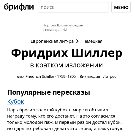
МЕНЮ
Портрет Шиллера создан
с помощью ИИ
Европейская
лит-ра
Немецкая
Фридрих Шиллер
в кратком изложении
нем.
Friedrich Schiller
·
1759–1805
Википедия
Литрес
Популярные пересказы
Кубок
Царь бросил золотой кубок в море и объявил
награду тому, кто его достанет. На это согласился
только молодой паж. В первый раз он достал кубок,
но царь потребовал сделать это снова, и паж утонул.