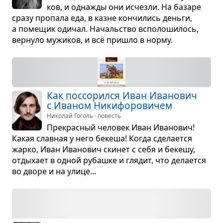
ков, и одна­жды они исчезли. На базаре
сразу про­пала еда, в казне кон­чи­лись деньги,
а поме­щик оди­чал. Началь­ство вспо­ло­ши­лось,
вер­нуло мужи­ков, и всё при­шло в норму.
Как поссо­рился Иван Ива­но­вич
с Ива­ном Ники­фо­ро­ви­чем
Николай Гоголь · повесть
Пре­крас­ный чело­век Иван Ива­но­вич!
Какая слав­ная у него бекеша! Когда сде­ла­ется
жарко, Иван Ива­но­вич ски­нет с себя и бекешу,
отды­хает в одной рубашке и гля­дит, что дела­ется
во дворе и на улице...