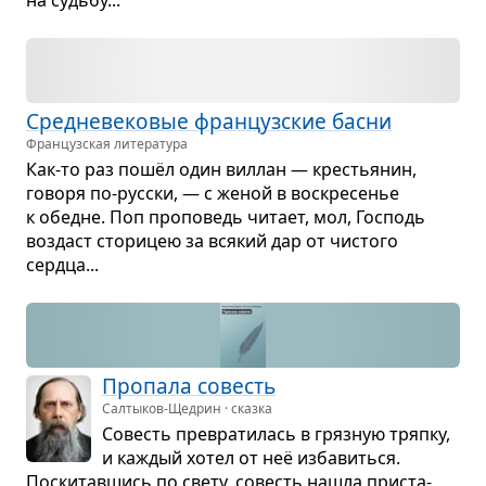
на судьбу...
Сред­не­ве­ко­вые фран­цуз­ские басни
Французская литература
Как-то раз пошёл один вил­лан — кре­стья­нин,
говоря по-рус­ски, — с женой в вос­кре­се­нье
к обедне. Поп про­по­ведь читает, мол, Гос­подь
воз­даст сто­ри­цею за вся­кий дар от чистого
сердца...
Про­пала совесть
Салтыков-Щедрин · сказка
Совесть пре­вра­ти­лась в гряз­ную тряпку,
и каж­дый хотел от неё изба­виться.
Поски­тав­шись по свету, совесть нашла при­ста­