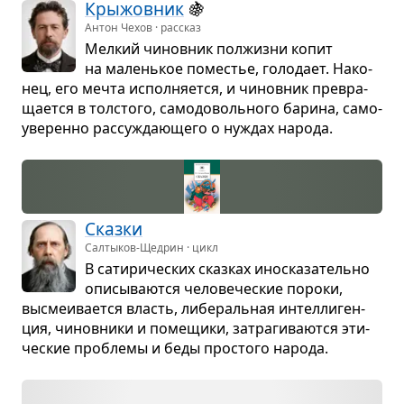
Кры­жов­ник
🍇
Антон Чехов · рассказ
Мел­кий чинов­ник пол­жизни копит
на малень­кое поме­стье, голо­дает. Нако­
нец, его мечта испол­ня­ется, и чинов­ник пре­вра­
ща­ется в тол­стого, само­до­воль­ного барина, само­
уве­ренно рас­су­жда­ю­щего о нуждах народа.
Сказки
Салтыков-Щедрин · цикл
В сати­ри­че­ских сказ­ках ино­ска­за­тельно
опи­сы­ва­ются чело­ве­че­ские пороки,
высме­и­ва­ется власть, либе­раль­ная интел­ли­ген­
ция, чинов­ники и поме­щики, затра­ги­ва­ются эти­
че­ские про­блемы и беды про­стого народа.