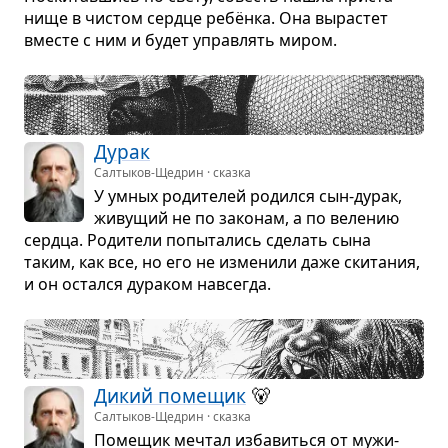
нище в чистом сердце ребёнка. Она выра­стет
вме­сте с ним и будет управ­лять миром.
Дурак
Салтыков-Щедрин · сказка
У умных роди­те­лей родился сын-дурак,
живу­щий не по зако­нам, а по веле­нию
сердца. Роди­тели попы­та­лись сде­лать сына
таким, как все, но его не изме­нили даже ски­та­ния,
и он остался дура­ком навсе­гда.
Дикий поме­щик
🐻
Салтыков-Щедрин · сказка
Поме­щик меч­тал изба­виться от мужи­