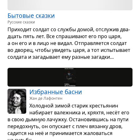
Быто­вые сказки
Русские сказки
При­хо­дит сол­дат со службы домой, отслу­жив два­
дцать пять лет. Все спра­ши­вают его про царя,
а он его и в лицо не видал. Отправ­ля­ется сол­дат
во дво­рец, чтобы уви­деть царя, а тот испы­ты­вает
сол­дата и зага­ды­вает ему раз­ные загадки...
Избран­ные басни
Жан де Лафонтен
Холод­ной зимой ста­рик кре­стья­нин
наби­рает валеж­ника и, кряхтя, несёт его
в свою дым­ную лачужку. Оста­но­вив­шись на пути
пере­дох­нуть, он опус­кает с плеч вязанку дров,
садится на неё и при­ни­ма­ется жало­ваться