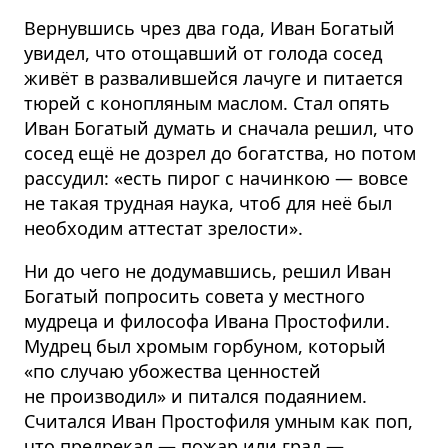
Вернувшись чрез два года, Иван Богатый
увидел, что отощавший от голода сосед
живёт в развалившейся лачуге и питается
тюрей с конопляным маслом. Стал опять
Иван Богатый думать и сначала решил, что
сосед ещё не дозрел до богатства, но потом
рассудил: «есть пирог с начинкою — вовсе
не такая трудная наука, чтоб для неё был
необходим аттестат зрелости».
Ни до чего не додумавшись, решил Иван
Богатый попросить совета у местного
мудреца и философа Ивана Простофили.
Мудрец был хромым горбуном, который
«по случаю убожества ценностей
не производил» и питался подаянием.
Считался Иван Простофиля умным как поп,
что предрекал — пожар или град —