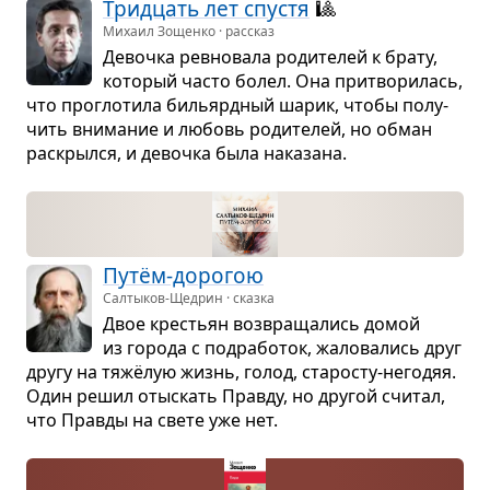
Трид­цать лет спу­стя
🎱
Михаил Зощенко · рассказ
Девочка рев­но­вала роди­те­лей к брату,
кото­рый часто болел. Она при­тво­ри­лась,
что про­гло­тила бильярд­ный шарик, чтобы полу­
чить вни­ма­ние и любовь роди­те­лей, но обман
рас­крылся, и девочка была нака­зана.
Путём-доро­гою
Салтыков-Щедрин · сказка
Двое кре­стьян воз­вра­ща­лись домой
из города с под­ра­бо­ток, жало­ва­лись друг
другу на тяжёлую жизнь, голод, ста­ро­сту-него­дяя.
Один решил отыс­кать Правду, но дру­гой счи­тал,
что Правды на свете уже нет.