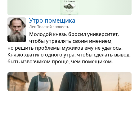
Утро поме­щика
Лев Толстой · повесть
Моло­дой князь бро­сил уни­вер­си­тет,
чтобы управ­лять своим име­нием,
но решить про­блемы мужи­ков ему не уда­лось.
Князю хва­тило одного утра, чтобы сде­лать вывод:
быть извоз­чи­ком проще, чем поме­щи­ком.
Юшка
👴🏻
Андрей Платонов · рассказ
Над сла­бым боль­ным чело­ве­ком изде­ва­
лись, ни во что не ста­вили, сры­вали зло.
Когда он умер, ока­за­лось, что всё зара­бо­тан­ное
он отправ­лял девушке-сироте, помог ей стать
вра­чом и научил чело­ве­ко­лю­бию.