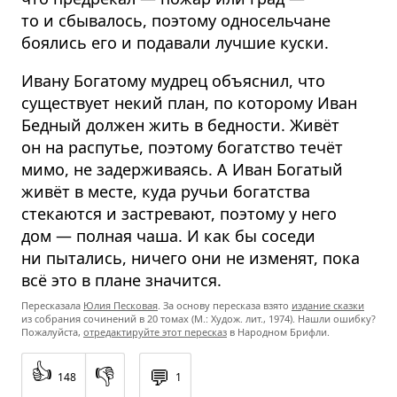
то и сбывалось, поэтому односельчане
боялись его и подавали лучшие куски.
Ивану Богатому мудрец объяснил, что
существует некий план, по которому Иван
Бедный должен жить в бедности. Живёт
он на распутье, поэтому богатство течёт
мимо, не задерживаясь. А Иван Богатый
живёт в месте, куда ручьи богатства
стекаются и застревают, поэтому у него
дом — полная чаша. И как бы соседи
ни пытались, ничего они не изменят, пока
всё это в плане значится.
Пересказала
Юлия Песковая
. За основу пересказа взято
​издание сказки
из собрания сочинений в 20 томах (М.: Худож. лит., 1974). Нашли ошибку?
Пожалуйста,
отредактируйте этот пересказ
в Народном Брифли.
👍
👎
💬
148
1