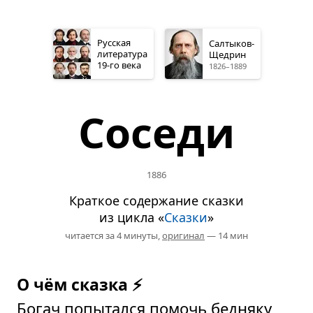
Русская
Салтыков-
литература
Щедрин
19-го
века
1826–1889
Соседи
1886
Краткое содержание сказки
из цикла «
Сказки
»
читается за 4 минуты,
оригинал
— 14 мин
О чём сказка ⚡
Богач попытался помочь бедняку