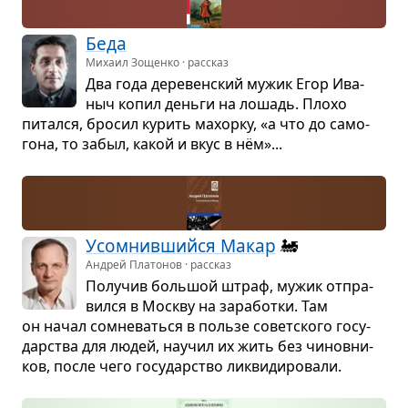
Беда
Михаил Зощенко · рассказ
Два года дере­вен­ский мужик Егор Ива­
ныч копил деньги на лошадь. Плохо
питался, бро­сил курить махорку, «а что до само­
гона, то забыл, какой и вкус в нём»...
Усо­мнив­шийся Макар
🚂
Андрей Платонов · рассказ
Полу­чив боль­шой штраф, мужик отпра­
вился в Москву на зара­ботки. Там
он начал сомне­ваться в пользе совет­ского госу­
дар­ства для людей, научил их жить без чинов­ни­
ков, после чего госу­дар­ство лик­ви­ди­ро­вали.