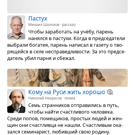
Пастух
Михаил Шолохов · рассказ
Чтобы зара­бо­тать на учёбу, парень
нанялся в пастухи. Когда в пред­се­да­тели
выбрали бога­тея, парень напи­сал в газету о тво­
ря­щейся в селе неспра­вед­ли­во­сти. За это пред­се­
да­тель убил парня и сбе­жал.
Кому на Руси жить хорошо
🤔
Николай Некрасов · поэма
Семь стран­ни­ков отпра­ви­лись в путь,
чтобы найти счаст­ли­вого чело­века.
Среди попов, поме­щи­ков, про­стых людей и жен­
щин они счаст­ливца не нашли. Счаст­ли­вым ока­
зался семи­на­рист, любив­ший свою родину.