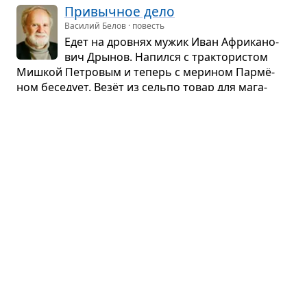
При­выч­ное дело
Василий Белов · повесть
Едет на дров­нях мужик Иван Афри­ка­но­
вич Дры­нов. Напился с трак­то­ри­стом
Миш­кой Пет­ро­вым и теперь с мери­ном Пар­мё­
ном бесе­дует. Везёт из сельпо товар для мага­
зина, а заехал спьяну не в ту деревню, зна­чит,
домой только — к утру...
Мали­но­вая вода
Иван Тургенев · рассказ
Три мужика пого­во­рили и разо­шлись.
Один, нищий и пуг­ли­вый, жил из мило­сти
у садов­ника. Вто­рой, зажи­точ­ный воль­но­от­пу­
щен­ный, вспо­ми­нал пиры быв­шего хозя­ина. Тре­
тий жало­вался на барина и огром­ный оброк.