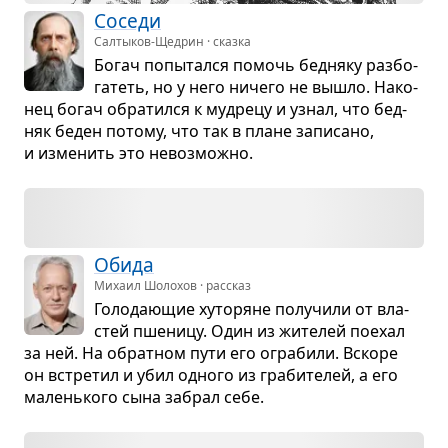
Соседи
Салтыков-Щедрин · сказка
Богач попы­тался помочь бед­няку раз­бо­
га­теть, но у него ничего не вышло. Нако­
нец богач обра­тился к муд­рецу и узнал, что бед­
няк беден потому, что так в плане запи­сано,
и изме­нить это невоз­можно.
Обида
Михаил Шолохов · рассказ
Голо­да­ю­щие хуто­ряне полу­чили от вла­
стей пше­ницу. Один из жите­лей поехал
за ней. На обрат­ном пути его огра­били. Вскоре
он встре­тил и убил одного из гра­би­те­лей, а его
малень­кого сына забрал себе.