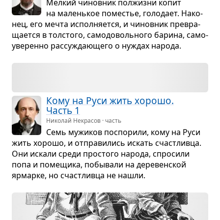
Мел­кий чинов­ник пол­жизни копит
на малень­кое поме­стье, голо­дает. Нако­
нец, его мечта испол­ня­ется, и чинов­ник пре­вра­
ща­ется в тол­стого, само­до­воль­ного барина, само­
уве­ренно рас­су­жда­ю­щего о нуждах народа.
Кому на Руси жить хорошо.
Часть 1
Николай Некрасов · часть
Семь мужи­ков поспо­рили, кому на Руси
жить хорошо, и отпра­ви­лись искать счаст­ливца.
Они искали среди про­стого народа, спро­сили
попа и поме­щика, побы­вали на дере­вен­ской
ярмарке, но счаст­ливца не нашли.