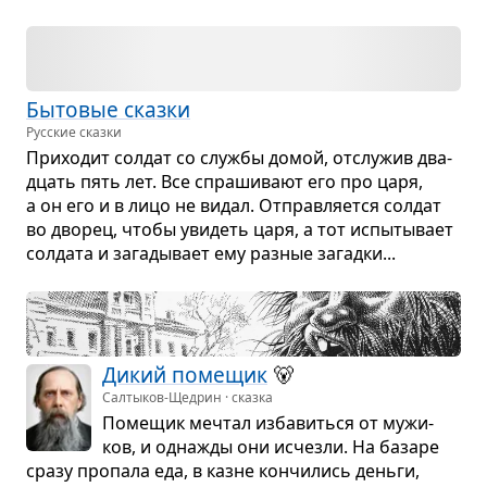
Быто­вые сказки
Русские сказки
При­хо­дит сол­дат со службы домой, отслу­жив два­
дцать пять лет. Все спра­ши­вают его про царя,
а он его и в лицо не видал. Отправ­ля­ется сол­дат
во дво­рец, чтобы уви­деть царя, а тот испы­ты­вает
сол­дата и зага­ды­вает ему раз­ные загадки...
Дикий поме­щик
🐻
Салтыков-Щедрин · сказка
Поме­щик меч­тал изба­виться от мужи­
ков, и одна­жды они исчезли. На базаре
сразу про­пала еда, в казне кон­чи­лись деньги,