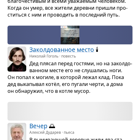
бла­го­че­сти­вым и всеми ува­жа­е­мым чело­ве­ком.
Когда он умер, все жители деревни при­шли про­
ститься с ним и про­во­дить в послед­ний путь.
Закол­до­ван­ное место
🕯️
Николай Гоголь · повесть
Дед пля­сал перед гостями, но на закол­до­
ван­ном месте его не слу­ша­лись ноги.
Он попал к могиле, в кото­рой лежал клад. Пока
дед выка­пы­вал котёл, его пугали черти, а дома
он обна­ру­жил, что в котле мусор.
Вечер
🌅
Алексей Дударев · пьеса
В выми­ра­ю­щей деревне жили два ста­