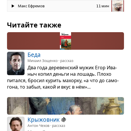
Макс Ефремов
мин
11
Читайте также
Беда
Михаил Зощенко · рассказ
Два года дере­вен­ский мужик Егор Ива­
ныч копил деньги на лошадь. Плохо
питался, бро­сил курить махорку, «а что до само­
гона, то забыл, какой и вкус в нём»...
Кры­жов­ник
🍇
Антон Чехов · рассказ