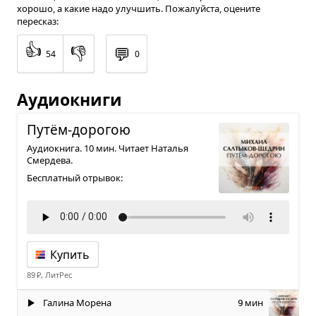
хорошо, а какие надо улучшить. Пожалуйста, оцените
пересказ:
👍
👎
💬
54
0
Аудиокниги
Путём-доро­гою
Аудиокнига. 10 мин. Читает Наталья
Смердева.
Бесплатный отрывок:
Купить
89 ₽, ЛитРес
Галина Морена
мин
9