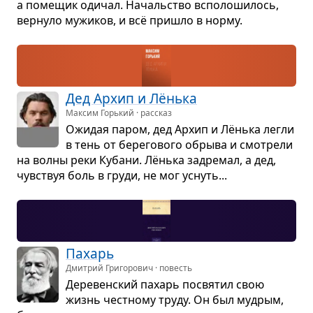
а поме­щик оди­чал. Началь­ство вспо­ло­ши­лось,
вер­нуло мужи­ков, и всё при­шло в норму.
Дед Архип и Лёнька
Максим Горький · рассказ
Ожи­дая паром, дед Архип и Лёнька легли
в тень от бере­го­вого обрыва и смот­рели
на волны реки Кубани. Лёнька задре­мал, а дед,
чув­ствуя боль в груди, не мог уснуть...
Пахарь
Дмитрий Григорович · повесть
Дере­вен­ский пахарь посвя­тил свою
жизнь чест­ному труду. Он был муд­рым,