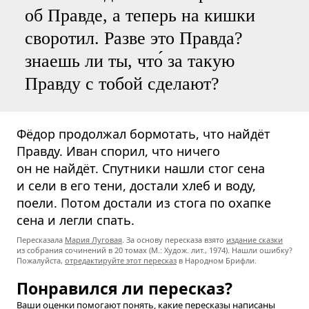
об Правде, а теперь на кишки
своротил. Разве это Правда?
знаешь ли ты, что́ за такую
Правду с тобой сделают?
Фёдор продолжал бормотать, что найдёт
Правду. Иван спорил, что ничего
он не найдёт. Спутники нашли стог сена
и сели в его тени, достали хлеб и воду,
поели. Потом достали из стога по охапке
сена и легли спать.
Пересказала
Мария Луговая
. За основу пересказа взято
издание сказки
из собрания сочинений в 20 томах (М.: Худож. лит., 1974). Нашли ошибку?
Пожалуйста,
отредактируйте этот пересказ
в Народном Брифли.
Понравился ли пересказ?
Ваши оценки помогают понять, какие пересказы написаны