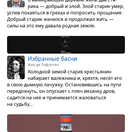
рика — добрый и злой. Злой ста­рик умер,
успев пока­яться в гре­хах и попро­сить про­ще­ния.
Добрый ста­рик женился и про­дол­жил жить —
силы на это ему давала род­ная земля.
Избран­ные басни
Жан де Лафонтен
Холод­ной зимой ста­рик кре­стья­нин
наби­рает валеж­ника и, кряхтя, несёт его
в свою дым­ную лачужку. Оста­но­вив­шись на пути
пере­дох­нуть, он опус­кает с плеч вязанку дров,
садится на неё и при­ни­ма­ется жало­ваться
на судьбу...