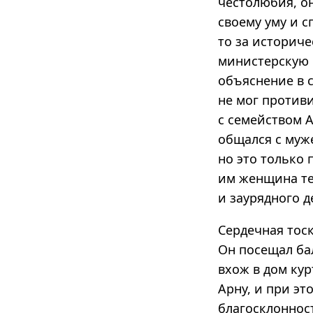
честолюбия, о
своему уму и с
то за историч
министерскую к
объяснение в 
не мог против
с семейством А
общался с муж
но это только 
им женщина те
и заурядного д
Сердечная тоск
Он посещал ба
вхож в дом ку
Арну, и при эт
благосклоннос