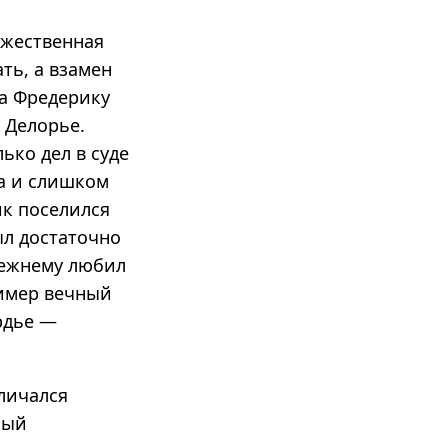
ожественная
ть, а взамен
ла Фредерику
 Делорье.
ько дел в суде
га и слишком
ик поселился
ыл достаточно
режнему любил
ример вечный
рдье —
тличался
ный