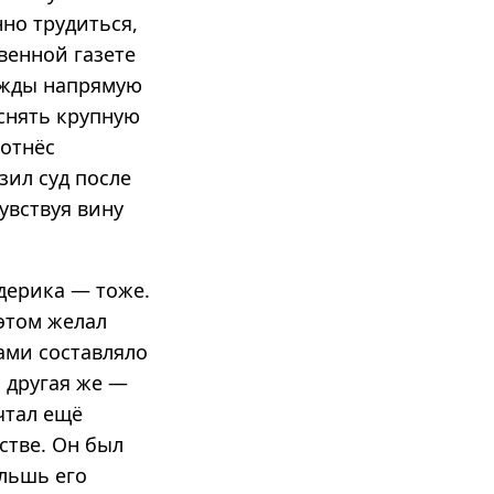
но трудиться,
венной газете
ажды напрямую
 снять крупную
 отнёс
зил суд после
увствуя вину
дерика — тоже.
этом желал
ами составляло
, другая же —
чтал ещё
стве. Он был
альшь его