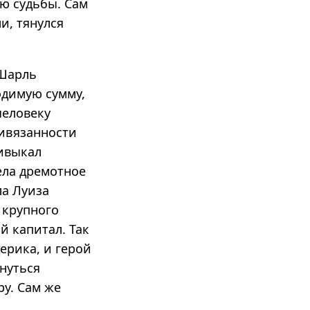
ню судьбы. Сам
и, тянулся
 Шарль
одимую сумму,
человеку
ривязанности
ривыкал
ела дремотное
ла Луиза
 крупного
й капитал. Так
ерика, и герой
рнуться
у. Сам же