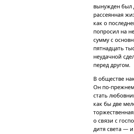
вынужден был д
рассеянная жиз
как о последн
попросил на не
сумму с основн
пятнадцать тыс
неудачной сде
перед другом.
В обществе на
Он по-прежнем
стать любовни
как бы две мел
торжественная
о связи с госп
дитя света — и