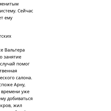
аменитым
истему. Сейчас
ет ему
тских
хе Вальтера
то занятие
 случай помог
ственная
еского салона.
споже Арну,
у времени уже
ему добиваться
 кров, жил