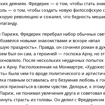
иких деяниях. Фредерик — о том, чтобы стать зн
рль — о том, чтобы создать новую философскую с
скорую революцию и сожалел, что бедность меша
паганду.
 Париже, Фредерик перебрал набор обычных све
обзавёлся новыми знакомствами и вскоре «впал
шую праздность». Правда, он сочинял роман в ду
роем был он сам, а героиней — госпожа Арну, но э
дохновляло. После нескольких неудачных попыток
ом к Арну. Расположенная на Монмартре, «Художе
ь» была чем-то вроде политического и артистич
ка главным оставалась его безумная любовь к го
лся признаться в своём чувстве. Делорье, к этом
Париж, не понимал увлечения друга и советовал 
инуть страсть из головы. Он делил с Фредериком