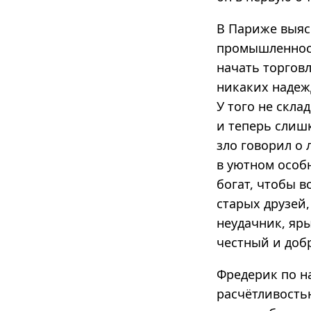
В Париже выясн
промышленност
начать торговл
никаких надежд
У того не скла
и теперь слиш
зло говорил о
в уютном особн
богат, чтобы 
старых друзей
неудачник, яр
честный и доб
Фредерик по на
расчётливость