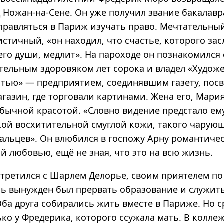
 Ножан-на-Сене. Он уже получил звание бакалавр
правляться в Париж изучать право. Мечтательны
истичный, «он находил, что счастье, которого за
го души, медлит». На пароходе он познакомился 
ельным здоровяком лет сорока и владел «Худож
ью» — предприятием, соединявшим газету, пос
газин, где торговали картинами. Жена его, Мари
бычной красотой. «Словно видение предстало ему.
кой восхитительной смуглой кожи, такого чарующ
альцев». Он влюбился в госпожу Арну романтичес
й любовью, ещё не зная, что это на всю жизнь.
третился с Шарлем Делорье, своим приятелем по 
ь вынужден был прервать образование и служит
ба друга собирались жить вместе в Париже. Но с
ко у Фредерика, которого ссужала мать. В колле