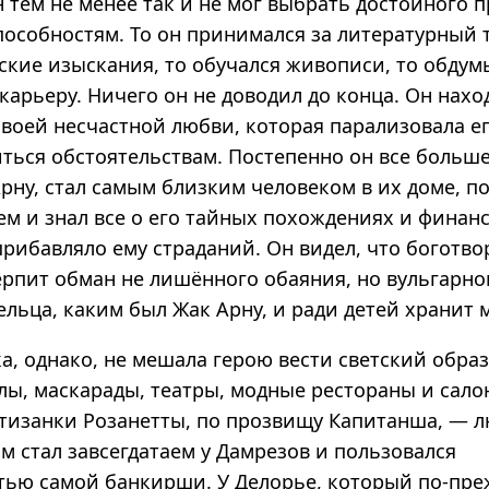
н тем не менее так и не мог выбрать достойного 
пособностям. То он принимался за литературный т
еские изыскания, то обучался живописи, то обдум
арьеру. Ничего он не доводил до конца. Он нахо
своей несчастной любви, которая парализовала ег
иться обстоятельствам. Постепенно он все больш
рну, стал самым близким человеком в их доме, п
ем и знал все о его тайных похождениях и финанс
прибавляло ему страданий. Он видел, что боготв
рпит обман не лишённого обаяния, но вульгарно
ельца, каким был Жак Арну, и ради детей хранит 
а, однако, не мешала герою вести светский обра
лы, маскарады, театры, модные рестораны и сало
ртизанки Розанетты, по прозвищу Капитанша, —
ом стал завсегдатаем у Дамрезов и пользовался
тью самой банкирши. У Делорье, который по-пр