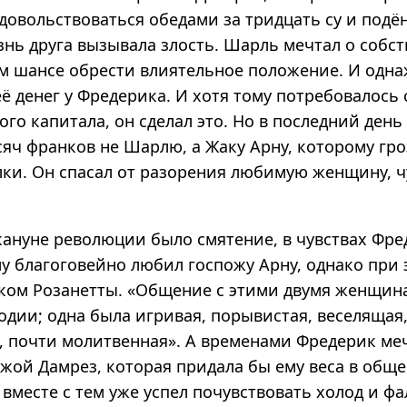
овольствоваться обедами за тридцать су и подён
нь друга вызывала злость. Шарль мечтал о собст
ем шансе обрести влиятельное положение. И одн
ё денег у Фредерика. И хотя тому потребовалось
ого капитала, он сделал это. Но в последний день
яч франков не Шарлю, а Жаку Арну, которому гро
лки. Он спасал от разорения любимую женщину, ч
кануне революции было смятение, в чувствах Фре
у благоговейно любил госпожу Арну, однако при 
ком Розанетты. «Общение с этими двумя женщин
одии; одна была игривая, порывистая, веселящая
, почти молитвенная». А временами Фредерик ме
ожой Дамрез, которая придала бы ему веса в обще
 вместе с тем уже успел почувствовать холод и ф