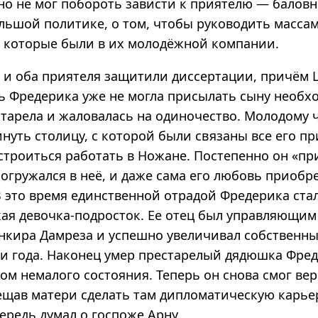
 но не мог побороть зависти к приятелю — балов
льшой политике, о том, чтобы руководить массам
, которые были в их молодёжной компании.
 и оба приятеля защитили диссертации, причём
ть Фредерика уже не могла присылать сыну необх
старела и жаловалась на одиночество. Молодому 
нуть столицу, с которой были связаны все его п
устроиться работать в Ножане. Постепенно он «п
огружался в неё, и даже сама его любовь приобр
В это время единственной отрадой Фредерика ста
кая девочка-подросток. Ее отец был управляющим
нкира Дамреза и успешно увеличивал собственны
и года. Наконец умер престарелый дядюшка Фред
ом немалого состояния. Теперь он снова смог ве
ещав матери сделать там дипломатическую карьер
ередь думал о госпоже Арну.