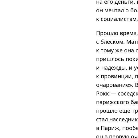
на его деньги,
он мечтал о бо
к социалистам
Прошло время,
с блеском. Ма
к тому же она 
пришлось поки
и надежды, и 
к провинции, п
очарование». 
Рокк — соседс
парижского ба
прошло ещё тр
стал наследник
в Париж, пооб
он в первую оч