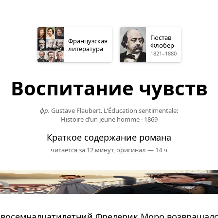
Гюстав
Французская
Флобер
литература
1821–1880
Воспитание чувств
фр.
Gustave Flaubert. L'Éducation sentimentale:
Histoire d’un jeune homme
·
1869
Краткое содержание романа
читается за 12 минут,
оригинал
— 14 ч
. восемнадцатилетний Фредерик Моро возвращал