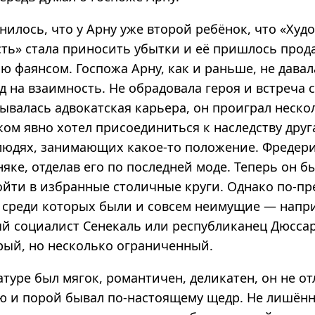
илось, что у Арну уже второй ребёнок, что «Худ
ь» стала приносить убытки и её пришлось прода
ю фаянсом. Госпожа Арну, как и раньше, не дава
 на взаимность. Не обрадовала героя и встреча с
дывалась адвокатская карьера, он проиграл нескол
ком явно хотел присоединиться к наследству дру
 людях, занимающих какое-то положение. Фредер
яке, отделав его по последней моде. Теперь он б
войти в избранные столичные круги. Однако по-п
, среди которых были и совсем неимущие — нап
ый социалист Сенекаль или республиканец Дюсса
рый, но несколько ограниченный.
туре был мягок, романтичен, деликатен, он не о
ю и порой бывал по-настоящему щедр. Не лишён