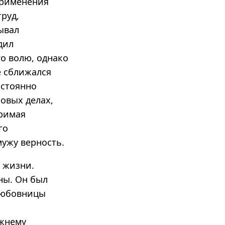
применения
руд,
ывал
дил
о волю, однако
е сближался
остоянно
овых делах,
оримая
го
мужу верность.
з жизни.
ны. Он был
 любовницы
ежнему