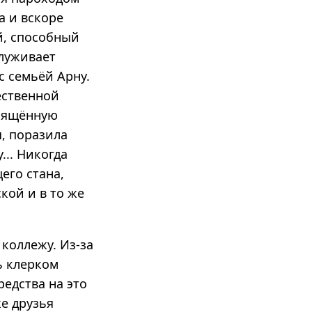
а и вскоре
й, способный
служивает
с семьёй Арну.
ественной
вящённую
я, поразила
.. Никогда
его стана,
кой и в то же
коллежу. Из-за
ь клерком
редства на это
же друзья