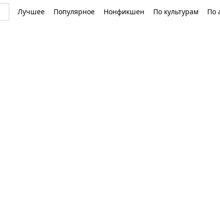
Лучшее
Популярное
Нонфикшен
По культурам
По 