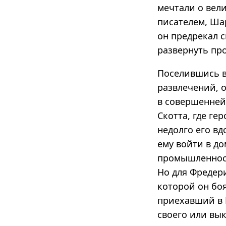
мечтали о вел
писателем, Ша
он предрекал 
развернуть про
Поселившись в
развлечений, 
в совершенней
Скотта, где ге
недолго его в
ему войти в д
промышленност
Но для Фредери
которой он боя
приехавший в 
своего или вык