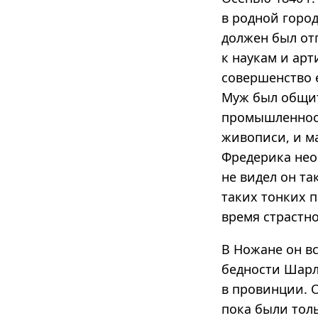
в родной город
должен был от
к наукам и арт
совершенство е
Муж был общит
промышленност
живописи, и ма
Фредерика нео
не видел он та
таких тонких п
время страстно
В Ножане он вс
бедности Шарл
в провинции. О
пока были толь