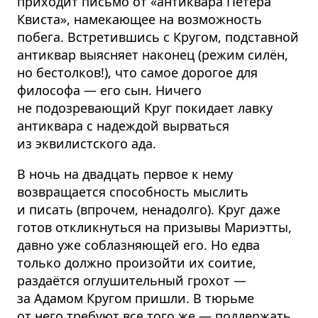
приходит письмо от «антиквара Петера
Квиста», намекающее на возможность
побега. Встретившись с Кругом, подставной
антиквар выясняет наконец (режим силён,
но бестолков!), что самое дорогое для
философа — его сын. Ничего
не подозревающий Круг покидает лавку
антиквара с надеждой вырваться
из эквилистского ада.
В ночь на двадцать первое к нему
возвращается способность мыслить
и писать (впрочем, ненадолго). Круг даже
готов откликнуться на призывы Мариэтты,
давно уже соблазняющей его. Но едва
только должно произойти их соитие,
раздаётся оглушительный грохот —
за Адамом Кругом пришли. В тюрьме
от него требуют все того же — поддержать