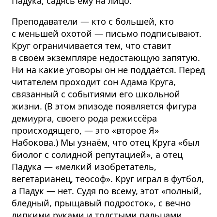
Падука, садясь ему на лицо.
Преподаватели — кто с большей, кто
с меньшей охотой — письмо подписывают.
Круг ограничивается тем, что ставит
в своём экземпляре недостающую запятую.
Ни на какие уговоры он не поддаётся. Перед
читателем проходит сон Адама Круга,
связанный с событиями его школьной
жизни. (В этом эпизоде появляется фигура
демиурга, своего рода режиссёра
происходящего, — это «второе Я»
Набокова.) Мы узнаём, что отец Круга «был
биолог с солидной репутацией», а отец
Падука — «мелкий изобретатель,
вегетарианец, теософ». Круг играл в футбол,
а Падук — нет. Судя по всему, этот «полный,
бледный, прыщавый подросток», с вечно
липкими руками и толстыми пальцами,