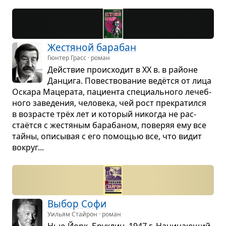
Жестя­ной бара­бан
Гюнтер Грасс · роман
Действие про­ис­хо­дит в XX в. в рай­оне
Дан­цига. Повест­во­ва­ние ведётся от лица
Оскара Маце­рата, паци­ента спе­ци­аль­ного лечеб­
ного заве­де­ния, чело­века, чей рост пре­кра­тился
в воз­ра­сте трёх лет и кото­рый нико­гда не рас­
стаётся с жестя­ным бара­ба­ном, пове­ряя ему все
тайны, опи­сы­вая с его помо­щью все, что видит
вокруг...
Выбор Софи
Уильям Стайрон · роман