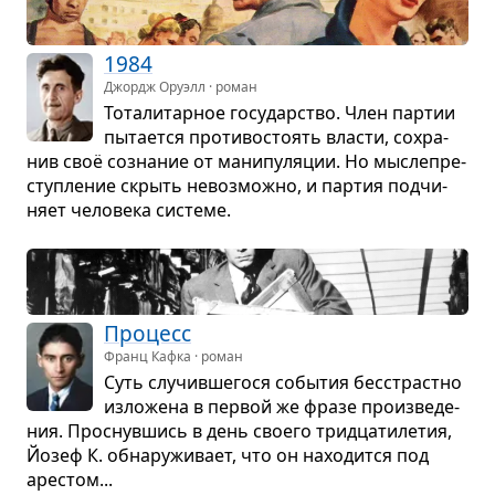
1984
Джордж Оруэлл · роман
Тота­ли­тар­ное госу­дар­ство. Член пар­тии
пыта­ется про­ти­во­сто­ять вла­сти, сохра­
нив своё созна­ние от мани­пу­ля­ции. Но мыс­ле­пре­
ступ­ле­ние скрыть невоз­можно, и пар­тия под­чи­
няет чело­века системе.
Про­цесс
Франц Кафка · роман
Суть слу­чив­ше­гося собы­тия бес­страстно
изло­жена в пер­вой же фразе про­из­ве­де­
ния. Про­снув­шись в день сво­его трид­ца­ти­ле­тия,
Йозеф К. обна­ру­жи­вает, что он нахо­дится под
аре­стом...