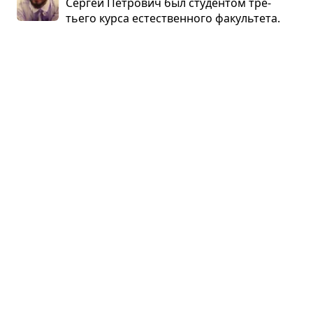
Сер­гей Пет­ро­вич был сту­ден­том тре­
тьего курса есте­ствен­ного факуль­тета.
Родом он был из Смо­лен­ска, где до сих пор жили
его роди­тели и мно­го­чис­лен­ные бра­тья
и сёстры...
Школа для дура­ков
Саша Соколов · повесть
Герой учится в спе­ци­аль­ной школе для
сла­бо­ум­ных детей. Но его болезнь отли­
ча­ется от того состо­я­ния, в кото­ром пре­бы­вает
боль­шин­ство его одно­класс­ни­ков...
Семь дней тво­ре­ния
Владимир Максимов · роман