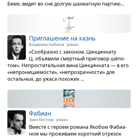
Беме, видит во сне дол­гую шах­мат­ную пар­тию...
При­гла­ше­ние на казнь
Владимир Набоков · роман
«Сооб­разно с зако­ном, Цин­цин­нату
Ц. объ­явили смерт­ный при­го­вор шёпо­
том». Непро­сти­тель­ная вина Цин­цин­ната — в его
«непро­ни­ца­е­мо­сти», «непро­зрач­но­сти» для
осталь­ных, до ужаса похо­жих ...
Фабиан
Эрих Кестнер · роман
Вме­сте с героем романа Яко­бом Фаби­а­
ном мы про­жи­ваем корот­кий отре­зок