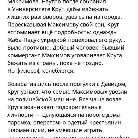
Максимова. Наутро после собрания
в Университете Круг, дабы избежать
лишних разговоров, увёз сына из города.
Пересказывая Максимову свой сон, Круг
вспоминает ещё подробность: однажды
Жаба-Падук украдкой поцеловал его руку...
Было противно. Добрый человек, бывший
коммерсант Максимов уговаривает Круга
бежать из страны, пока не поздно.
Но философ колеблется.
Возвратившись после прогулки с Давидом,
Круг узнает, что семью Максимовых увезли
на полицейской машине. Все чаще возле
Круга возникают подозрительные
личности — целующаяся на пороге дома
парочка, опереточно одетый крестьянин,
шарманщики, не умеющие играть
на шарманке, — понятно, что за философом