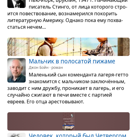
Нью-Йорк, Бру­клин, 1947 г. Начи­на­ю­щий
писа­тель Стинго, от лица кото­рого стро­
ится повест­во­ва­ние, воз­на­ме­рился поко­рить
лите­ра­тур­ную Аме­рику. Однако пока ему похва­
статься нечем...
Маль­чик в поло­са­той пижаме
Джон Бойн · роман
Малень­кий сын комен­данта лагеря-гетто
зна­ко­мится с маль­чи­ком-заклю­чён­ным,
заво­дит с ним дружбу, про­ни­кает в лагерь, и его
слу­чайно сжи­гают в печи вме­сте с пар­тией
евреев. Его отца аре­сто­вы­вают.
Чело­век, кото­рый был Чет­вер­гом