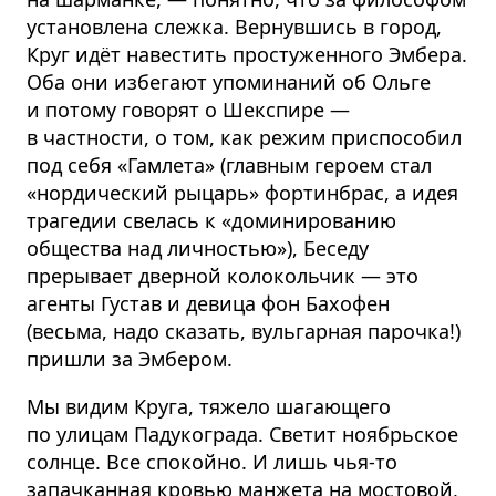
установлена слежка. Вернувшись в город,
Круг идёт навестить простуженного Эмбера.
Оба они избегают упоминаний об Ольге
и потому говорят о Шекспире —
в частности, о том, как режим приспособил
под себя «Гамлета» (главным героем стал
«нордический рыцарь» фортинбрас, а идея
трагедии свелась к «доминированию
общества над личностью»), Беседу
прерывает дверной колокольчик — это
агенты Густав и девица фон Бахофен
(весьма, надо сказать, вульгарная парочка!)
пришли за Эмбером.
Мы видим Круга, тяжело шагающего
по улицам Падукограда. Светит ноябрьское
солнце. Все спокойно. И лишь чья-то
запачканная кровью манжета на мостовой,