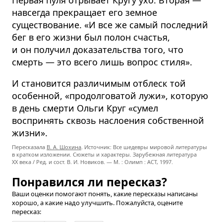
Первая пуля отрывает Кругу ухо. Вторая —
навсегда прекращает его земное
существование. «И все же самый последний
бег в его жизни был полон счастья,
и он получил доказательства того, что
смерть — это всего лишь вопрос стиля».
И становится различимым отблеск той
особенной, «продолговатой лужи», которую
в день смерти Ольги Круг «сумел
воспринять сквозь наслоения собственной
жизни».
Пересказала
В. А. Шохина
. Источник: Все шедевры мировой литературы
в кратком изложении. Сюжеты и характеры. Зарубежная литература
XX века / Ред. и сост. В. И. Новиков. — М. : Олимп : ACT, 1997.
Понравился ли пересказ?
Ваши оценки помогают понять, какие пересказы написаны
хорошо, а какие надо улучшить. Пожалуйста, оцените
пересказ: