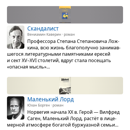
Скан­да­лист
Вениамин Каверин · роман
Про­фес­сора Сте­пана Сте­па­но­вича Лож­
кина, всю жизнь бла­го­по­лучно зани­мав­
ше­гося лите­ра­тур­ными памят­ни­ками ере­сей
и сект XV–XVI сто­ле­тий, вдруг стала посе­щать
«опас­ная мысль»...
Малень­кий Лорд
Юхан Борген · роман
Нор­ве­гия начала XX в. Герой — Вил­фред
Саген, Малень­кий Лорд, растёт в лице­
мер­ной атмо­сфере бога­той бур­жу­аз­ной семьи...