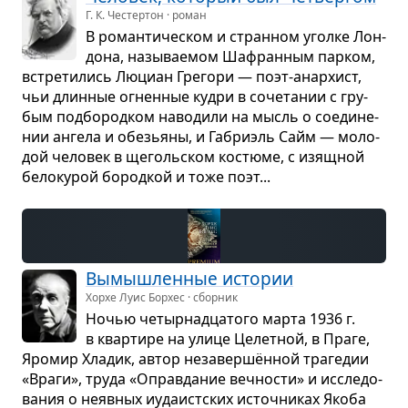
Г. К. Честертон · роман
В роман­ти­че­ском и стран­ном уголке Лон­
дона, назы­ва­е­мом Шафран­ным пар­ком,
встре­ти­лись Люциан Гре­гори — поэт-анар­хист,
чьи длин­ные огнен­ные кудри в соче­та­нии с гру­
бым под­бо­род­ком наво­дили на мысль о соеди­не­
нии ангела и обе­зьяны, и Габри­эль Сайм — моло­
дой чело­век в щеголь­ском костюме, с изящ­ной
бело­ку­рой бород­кой и тоже поэт...
Вымыш­лен­ные исто­рии
Хорхе Луис Борхес · сборник
Ночью четыр­на­дца­того марта 1936 г.
в квар­тире на улице Целет­ной, в Праге,
Яро­мир Хладик, автор неза­вер­шён­ной тра­ге­дии
«Враги», труда «Оправ­да­ние веч­но­сти» и иссле­до­
ва­ния о неяв­ных иуда­ист­ских источ­ни­ках Якоба