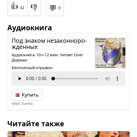
👍
👎
💬
32
0
Аудиокнига
Под зна­ком неза­кон­но­ро­
жден­ных
Аудиокнига. 10 ч 12 мин. Читает Олег
Дорман.
Бесплатный отрывок:
Купить
499 ₽, ЛитРес
Читайте также