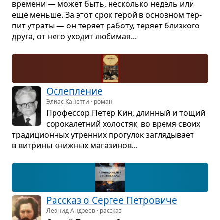
вре­мени — может быть, несколько недель или
ещё меньше. За этот срок герой в основ­ном тер­
пит утраты — он теряет работу, теряет близ­кого
друга, от него ухо­дит люби­мая...
Ослеп­ле­ние
Элиас Канетти · роман
Про­фес­сор Петер Кин, длин­ный и тощий
соро­ка­лет­ний холо­стяк, во время своих
тра­ди­ци­он­ных утрен­них про­гу­лок загля­ды­вает
в вит­рины книж­ных мага­зи­нов...
Рас­сказ о Сер­гее Пет­ро­виче
Леонид Андреев · рассказ