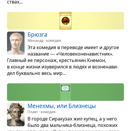
ствах...
Брюзга
Менандр · комедия
Эта коме­дия в пере­воде имеет и дру­гое
назва­ние — «Чело­ве­ко­не­на­вист­ник».
Глав­ный ее пер­со­наж, кре­стья­нин Кне­мон,
в конце жизни изу­ве­рился в людях и воз­не­на­ви­
дел бук­вально весь мир...
Менехмы, или Близ­нецы
Плавт · комедия
В городе Сира­ку­зах жил купец, а у него
было два маль­чика-близ­неца, похо­жих