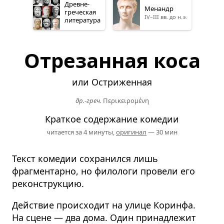
Древне­
Менандр
греческая
IV–III вв. до н. э.
литература
Отрезанная коса
или Остриженная
др.-греч.
Περικειρομένη
Краткое содержание комедии
читается за 4 минуты,
оригинал
— 30 мин
Текст комедии сохранился лишь
фрагментарно, но филологи провели его
реконструкцию.
Действие происходит на улице Коринфа.
На сцене — два дома. Один принадлежит