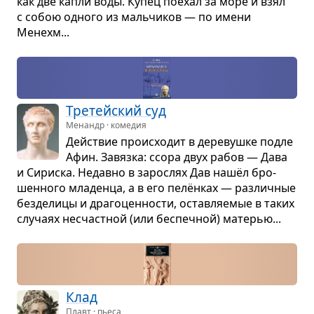
как две капли воды. Купец поехал за море и взял
с собою одного из маль­чи­ков — по имени
Менехм...
Тре­тейский суд
Менандр · комедия
Действие про­ис­хо­дит в дере­вушке подле
Афин. Завязка: ссора двух рабов — Дава
и Сириска. Недавно в зарос­лях Дав нашёл бро­
шен­ного мла­денца, а в его пелён­ках — раз­лич­ные
без­де­лицы и дра­го­цен­но­сти, остав­ля­е­мые в таких
слу­чаях несчаст­ной (или бес­печ­ной) мате­рью...
Клад
Плавт · пьеса