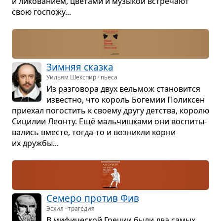
и лико­ва­нием, цве­тами и музы­кой встре­чают
свою гос­пожу...
Зим­няя сказка
Уильям Шекспир · пьеса
Из раз­го­вора двух вель­мож ста­но­вится
известно, что король Боге­мии Полик­сен
при­е­хал пого­стить к сво­ему другу дет­ства, королю
Сици­лии Леонту. Ещё маль­чиш­ками они вос­пи­ты­
ва­лись вме­сте, тогда-то и воз­никли корни
их дружбы...
Семеро про­тив Фив
Эсхил · трагедия
В мифи­че­ской Гре­ции были два самых