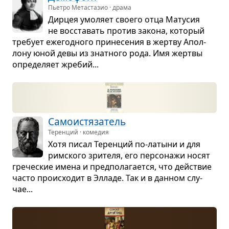
Пьетро Метастазио · драма
Дир­цея умо­ляет сво­его отца Мату­сия
не вос­ста­вать про­тив закона, кото­рый
тре­бует еже­год­ного при­не­се­ния в жертву Апол­
лону юной девы из знат­ного рода. Имя жертвы
опре­де­ляет жре­бий...
Само­и­стя­за­тель
Теренций · комедия
Хотя писал Терен­ций по-латыни и для
рим­ского зри­теля, его пер­со­нажи носят
гре­че­ские имена и пред­по­ла­га­ется, что действие
часто про­ис­хо­дит в Элладе. Так и в дан­ном слу­
чае...