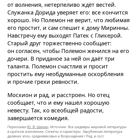
от волнения, нетерпеливо ждёт вестей.
Служанка Дорида уверяет его: все кончится
хорошо. Но Полемон не верит, что любимая
его простит, и сам спешит к дому Миринны.
Навстречу ему выходят Патек с Гликерой.
Старый друг торжественно сообщает:
он согласен, чтобы Полемон женился на его
дочери. В приданое за ней он даёт три
таланта. Полемон счастлив и просит
простить ему необдуманные оскорбления
и прочие грехи ревности.
Мосхион и рад, и расстроен. Но отец
сообщает, что и ему нашёл хорошую
невесту. Так, ко всеобщей радости,
завершается комедия.
Пересказал
Ю. В. Шанин
. Источник: Все шедевры мировой литературы
в кратком изложении. Сюжеты и характеры. Зарубежная литература
древних эпох, средневековья и Возрождения / Ред. и сост.