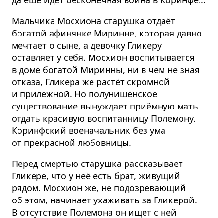
да ещё идёт бесконечная война в Коринфе...
Мальчика Мосхиона старушка отдаёт
богатой афинянке Миринне, которая давно
мечтает о сыне, а девочку Гликеру
оставляет у себя. Мосхион воспитывается
в доме богатой Миринны, ни в чем не зная
отказа, Гликера же растёт скромной
и прилежной. Но полунищенское
существование вынуждает приёмную мать
отдать красивую воспитанницу Полемону.
Коринфский военачальник без ума
от прекрасной любовницы.
Перед смертью старушка рассказывает
Гликере, что у неё есть брат, живущий
рядом. Мосхион же, не подозревающий
об этом, начинает ухаживать за Гликерой.
В отсутствие Полемона он ищет с ней