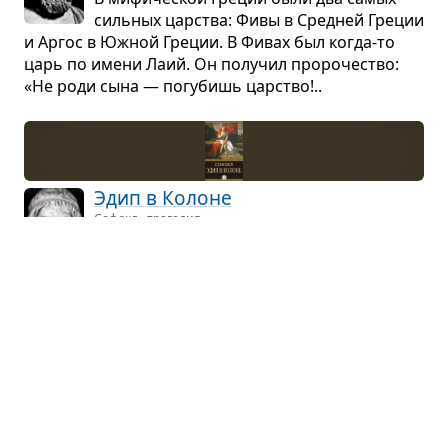
силь­ных цар­ства: Фивы в Сред­ней Гре­ции
и Аргос в Южной Гре­ции. В Фивах был когда-то
царь по имени Лаий. Он полу­чил про­ро­че­ство:
«Не роди сына — погу­бишь цар­ство!..
Эдип в Колоне
Софокл · трагедия
Колон — местечко к северу от Афин. Там
была свя­щен­ная роща богинь Евме­нид,
страш­ных блю­сти­тель­ниц правды — тех, о кото­
рых писал Эсхил в «Оре­стее»...
Федра
Жан Расин · трагедия