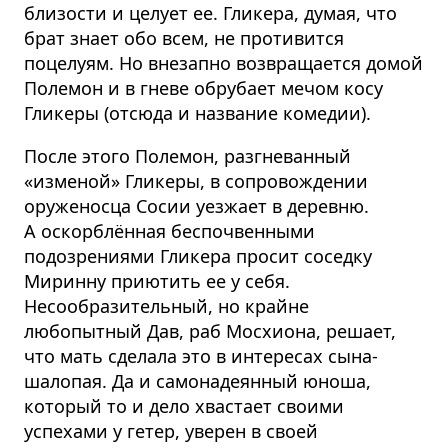
близости и целует ее. Гликера, думая, что
брат знает обо всем, не противится
поцелуям. Но внезапно возвращается домой
Полемон и в гневе обрубает мечом косу
Гликеры (отсюда и название комедии).
После этого Полемон, разгневанный
«изменой» Гликеры, в сопровождении
оруженосца Сосии уезжает в деревню.
А оскорблённая беспочвенными
подозрениями Гликера просит соседку
Миринну приютить ее у себя.
Несообразительный, но крайне
любопытный Дав, раб Мосхиона, решает,
что мать сделала это в интересах сына-
шалопая. Да и самонадеянный юноша,
который то и дело хвастает своими
успехами у гетер, уверен в своей