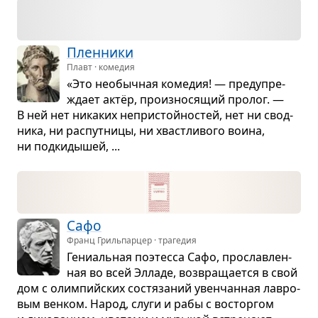
Плен­ники
Плавт · комедия
«Это необыч­ная коме­дия! — пре­ду­пре­
ждает актёр, про­из­но­ся­щий про­лог. —
В ней нет ника­ких непри­стойно­стей, нет ни свод­
ника, ни рас­пут­ницы, ни хваст­ли­вого воина,
ни под­ки­ды­шей, ...
Сафо
Франц Грильпарцер · трагедия
Гени­аль­ная поэтесса Сафо, про­слав­лен­
ная во всей Элладе, воз­вра­ща­ется в свой
дом с олим­пийских состя­за­ний увен­чан­ная лав­ро­
вым вен­ком. Народ, слуги и рабы с вос­тор­гом