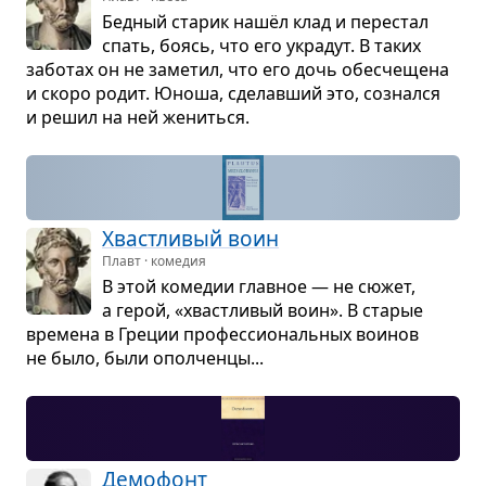
Бед­ный ста­рик нашёл клад и пере­стал
спать, боясь, что его укра­дут. В таких
забо­тах он не заме­тил, что его дочь обес­че­щена
и скоро родит. Юноша, сде­лав­ший это, сознался
и решил на ней жениться.
Хваст­ли­вый воин
Плавт · комедия
В этой коме­дии глав­ное — не сюжет,
а герой, «хваст­ли­вый воин». В ста­рые
вре­мена в Гре­ции про­фес­си­о­наль­ных вои­нов
не было, были опол­ченцы...
Демо­фонт