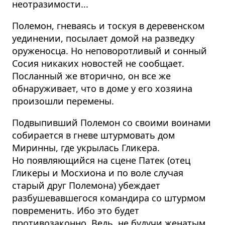
неотразимости...
Полемон, гневаясь и тоскуя в деревенском
уединении, посылает домой на разведку
оруженосца. Но неповоротливый и сонный
Сосия никаких новостей не сообщает.
Посланный же вторично, он все же
обнаруживает, что в доме у его хозяина
произошли перемены.
Подвыпивший Полемон со своими воинами
собирается в гневе штурмовать дом
Миринны, где укрылась Гликера.
Но появляющийся на сцене Патек (отец
Гликеры и Мосхиона и по воле случая
старый друг Полемона) убеждает
разбушевавшегося командира со штурмом
повременить. Ибо это будет
противозаконно. Ведь, не будучи женатым