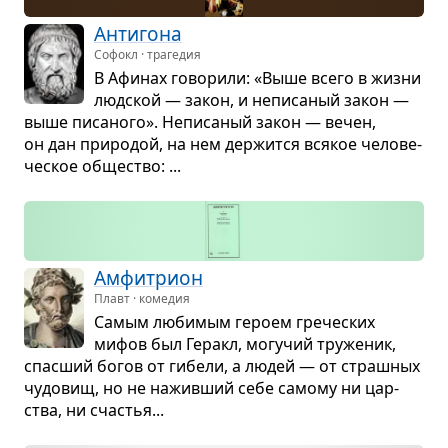
Анти­гона
Софокл · трагедия
В Афи­нах гово­рили: «Выше всего в жизни
люд­ской — закон, и непи­са­ный закон —
выше писа­ного». Непи­са­ный закон — вечен,
он дан при­ро­дой, на нем дер­жится вся­кое чело­ве­
че­ское обще­ство: ...
Амфит­рион
Плавт · комедия
Самым люби­мым героем гре­че­ских
мифов был Геракл, могу­чий тру­же­ник,
спас­ший богов от гибели, а людей — от страш­ных
чудо­вищ, но не нажив­ший себе самому ни цар­
ства, ни сча­стья...