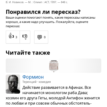
В. И. Новиков. — М. : Олимп : ACT, 1997. — 848 с.
Понравился ли пересказ?
Ваши оценки помогают понять, какие пересказы написаны
хорошо, а какие надо улучшить. Пожалуйста, оцените
пересказ:
👍
👎
💬
3
0
Читайте также
Фор­мион
Теренций · комедия
Действие раз­ви­ва­ется в Афи­нах. Все
начи­на­ется моно­ло­гом раба Дава;
хозяин его друга Геты, моло­дой Анти­фон женится
по любви и при совсем обыч­ных обсто­я­тель­