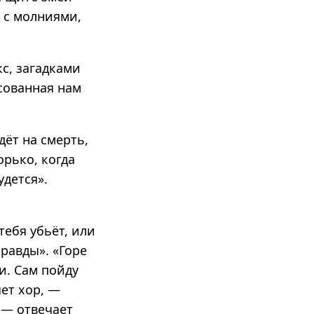
с с молниями,
с, загадками
сованная нам
дёт на смерть,
орько, когда
удется».
тебя убьёт, или
Правды». «Горе
и. Сам пойду
яет хор, —
 — отвечает