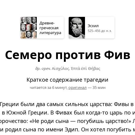
Древне­
Эсхил
греческая
525–456 до н. э.
литература
Семеро против Фив
др.-греч.
Αἰσχύλος. Ἑπτὰ ἐπὶ Θήβας
Краткое содержание трагедии
читается за 6 минут,
оригинал
— 35 мин
Греции были два самых сильных царства: Фивы в
с в Южной Греции. В Фивах был когда-то царь по 
орочество: «Не роди сына — погубишь царство!» 
и родил сына по имени Эдип. Он хотел погубить 