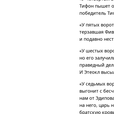
Тифон пышет ог
победитель Ти
«У пятых ворот
терзавшая Фив
и подавно нест
«У шестых воро
но его залучил
праведный дели
И Этеокл высы
«У седьмых вор
выгонит с бесч
нам от Эдипова
на него, царь 
братскую кровь