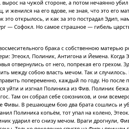
, вырос на чужой стороне, а потом нечаянно убил 
ц, и женился на его вдове, не зная, что это его мат
ак это открылось, и как за это пострадал Эдип, на
ург — Софокл. Но самое страшное — гибель царс
овосмесительного брака с собственною матерью р
ери: Этеокл, Полиник, Антигона и Йемена. Когда 
овья отвернулись от него, попрекая его грехом. Э
ить между собою власть мечом. Так и случилось.
править попеременно, каждый по году. Но после п
лся уйти и изгнал Полиника из Фив. Полиник беж
гос. Там он собрал себе союзников, и они всеме
е Фивы. В решающем бою два брата сошлись и уб
ранил Полиника копьём, тот упал на колено, Этеок
иник ударил его снизу мечом. Враги дрогнули, Ф
пасены. Только поколение спустя на Фивы пришли