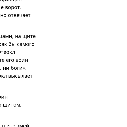
е ворот.
но отвечает
цами, на щите
 как бы самого
Этеокл
те его воин
 ни боги».
еокл высылает
оин
о щитом,
а щите змей