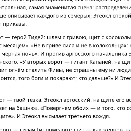
тральная, самая знаменитая сцена: распределени
ще описывает каждого из семерых; Этеокл спокой
т приказы.
от — герой Тидей: шлем с гривою, щит с колоколь
с месяцем». «Не в гриве сила и не в колокольцах:
а чёрная ночь». И против аргосского начальника 
ского. «У вторых ворот — гигант Капаней, на щи
зит огнём спалить Фивы, не страшны ему ни люди,
боится, того боги и покарают; кто дальше?» И Эт
от — твой тёзка, Этеокл аргосский, на щите его в
зет на башню». «Повергнем обоих — и того, кто с
 щите». И Этеокл высылает третьего вождя.
ворот — силач Гиппомедонт: щит — как жёрнов, н