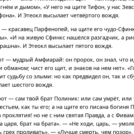
нём и дымом», «У него на щите Тифон, у нас Зев
фона». И Этеокл высылает четвёртого вождя.
 — красавец Парфенопей, на щите его чудо-Сфинк
ы». «И на живую Сфинкс нашёлся разгадчик, а ри
рашна». И Этеокл высылает пятого вождя.
т — мудрый Амфиарай: он пророк, он знал, что и
и обманом; чист его щит, и знаков на нем нет». «Г
т судьбу со злыми: но как предвидел он, так и сб
лает шестого вождя.
от — сам твой брат Полиник: или сам умрёт, или 
естьем, как ты его; а на щите его писана богиня 
 проклятия! но не с ним святая Правда, а с Фивам
на царя, брат на брата». — «Не ходи, царь, — умол
 грех проливать». — «Лучше смерть, чем позор»,