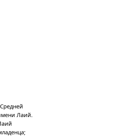
 Средней
имени Лаий.
Лаий
младенца;