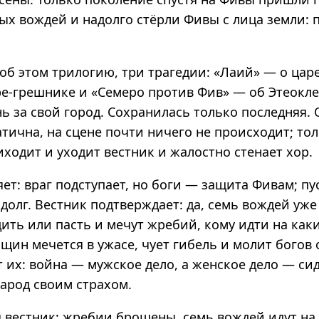
ых вождей и надолго стёрли Фивы с лица земли: 
об этом трилогию, три трагедии: «Лаий» — о цар
е-грешнике и «Семеро против Фив» — об Этеокле,
 за свой город. Сохранилась только последняя. 
тична, на сцене почти ничего не происходит; то
иходит и уходит вестник и жалостно стенает хор.
ет: враг подступает, но боги — защита Фивам; п
долг. Вестник подтверждает: да, семь вождей уж
ить или пасть и мечут жребий, кому идти на каки
ин мечется в ужасе, чует гибель и молит богов 
 их: война — мужское дело, а женское дело — си
народ своим страхом.
я вестник: жребии брошены, семь вождей идут на 