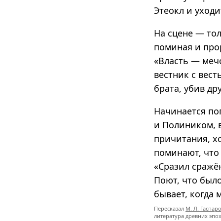
Этеокл и уходи
На сцене — то
поминая и про
«Власть — мечо
вестник с вест
брата, убив др
Начинается по
и Полиником, 
причитания, х
поминают, что
«Сразил сражё
Поют, что было 
бывает, когда 
Пересказал
М. Л. Гаспар
литература древних эпох,