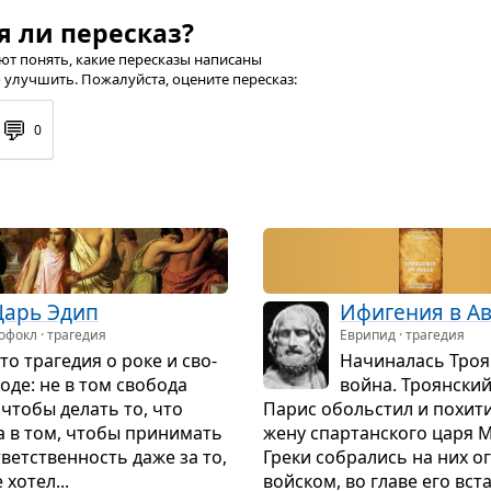
я ли пересказ?
т понять, какие пересказы написаны
 улучшить. Пожалуйста, оцените пересказ:
💬
0
Царь Эдип
Ифи­ге­ния в А
офокл · трагедия
Еврипид · трагедия
то тра­ге­дия о роке и сво­
Начи­на­лась Тро­я
оде: не в том сво­бода
война. Тро­ян­ски
 чтобы делать то, что
Парис обо­льстил и похи­ти
а в том, чтобы при­ни­мать
жену спар­тан­ского царя М
вет­ствен­ность даже за то,
Греки собра­лись на них о
 хотел...
войском, во главе его вста