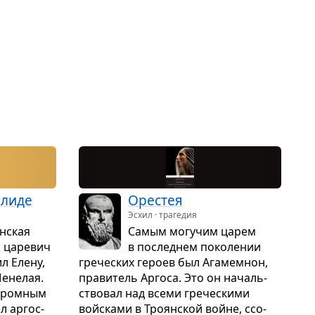
влиде
Оре­стея
Эсхил · трагедия
н­ская
Самым могу­чим царем
й царе­вич
в послед­нем поко­ле­нии
л Елену,
гре­че­ских героев был Ага­мемнон,
ене­лая.
пра­ви­тель Аргоса. Это он началь­
гром­ным
ство­вал над всеми гре­че­скими
л аргос­
войсками в Тро­ян­ской войне, ссо­