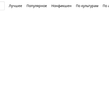
Лучшее
Популярное
Нонфикшен
По культурам
По 