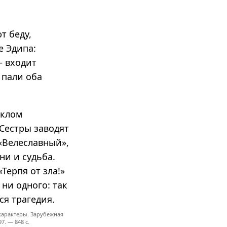
т беду,
е Эдипа:
— входит
 пали оба
оклом
Сестры заводят
«Велеславный»,
и и судьба.
ерпя от зла!»
 ни одного: так
ся трагедия.
характеры. Зарубежная
7. — 848 с.