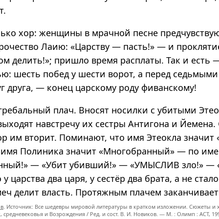
т.
лько хор: женщины в мрачной песне предчувствую
рочество Лаию: «Царству — пасть!» — и прокляти
м делить!»; пришло время расплаты. Так и есть 
ью: шесть побед у шести ворот, а перед седьмыми
уг друга, — конец царскому роду фиванскому!
гребальный плач. Вносят носилки с убитыми Эте
выходят навстречу их сестры Антигона и Йемена. 
ор им вторит. Поминают, что имя Этеокла значит 
 имя Полиника значит «Многобранный» — по имен
нный!» — «Убит убивший!» — «УМЫСЛИВ зло!» — «Т
у царства два царя, у сестёр два брата, а не стало
меч делит власть. Протяжным плачем заканчивает
ов
. Источник: Все шедевры мировой литературы в кратком изложении. Сюжеты и 
 средневековья и Возрождения / Ред. и сост. В. И. Новиков. — М. : Олимп : ACT, 199