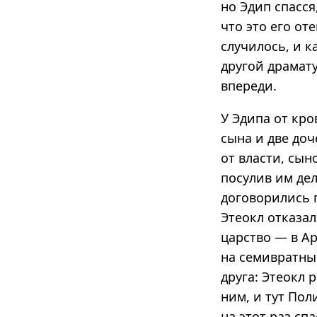
но Эдип спасся
что это его оте
случилось, и к
другой драмат
впереди.
У Эдипа от кр
сына и две доч
от власти, сын
посулив им дел
договорились 
Этеокл отказа
царство — в Ар
на семивратны
друга: Этеокл 
ним, и тут Пол
на этот раз с