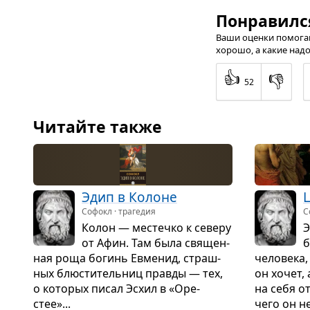
Понравилс
Ваши оценки помогаю
хорошо, а какие надо
👍
👎
52
Читайте также
Эдип в Колоне
Софокл · трагедия
С
Колон — местечко к северу
Э
от Афин. Там была свя­щен­
б
ная роща богинь Евме­нид, страш­
чело­века,
ных блю­сти­тель­ниц правды — тех,
он хочет, 
о кото­рых писал Эсхил в «Оре­
на себя от
стее»...
чего он не