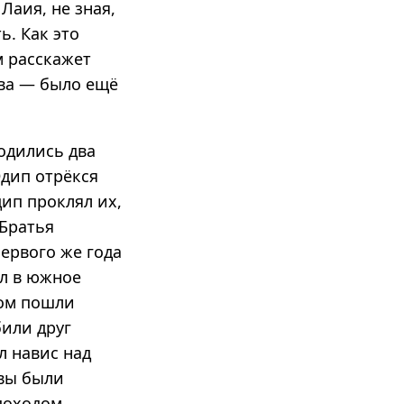
Лаия, не зная,
ь. Как это
м расскажет
тва — было ещё
одились два
Эдип отрёкся
дип проклял их,
 Братья
ервого же года
ал в южное
ром пошли
или друг
л навис над
ивы были
 походом