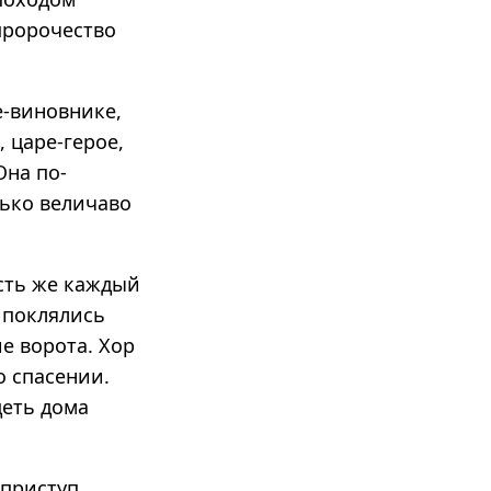
пророчество
е-виновнике,
 царе-герое,
Она по-
лько величаво
усть же каждый
е поклялись
е ворота. Хор
о спасении.
деть дома
приступ.