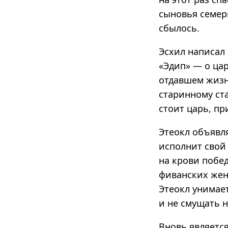
сыновья семер
сбылось.
Эсхил написал 
«Эдип» — о цар
отдавшем жизнь
старинному ста
стоит царь, пр
Этеокл объявля
исполнит свой 
на крови побед
фиванских женщ
Этеокл унимает
и не смущать 
Вновь являетс