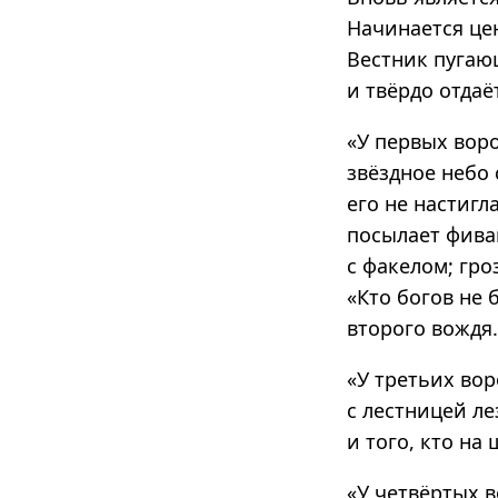
Начинается цен
Вестник пугаю
и твёрдо отдаё
«У первых вор
звёздное небо 
его не настигл
посылает фиван
с факелом; гро
«Кто богов не 
второго вождя.
«У третьих вор
с лестницей ле
и того, кто на
«У четвёртых 