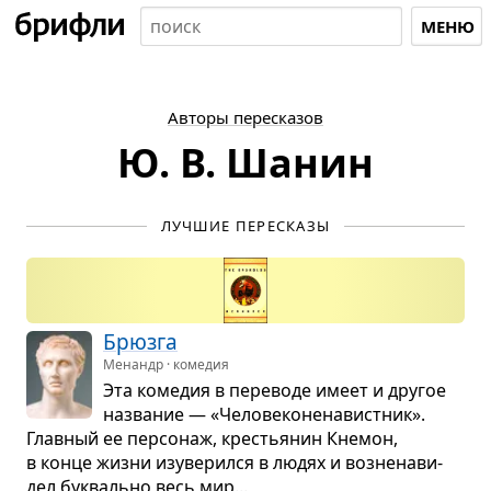
МЕНЮ
Авторы пересказов
Ю. В. Шанин
ЛУЧШИЕ ПЕРЕСКАЗЫ
Брюзга
Менандр · комедия
Эта коме­дия в пере­воде имеет и дру­гое
назва­ние — «Чело­ве­ко­не­на­вист­ник».
Глав­ный ее пер­со­наж, кре­стья­нин Кне­мон,
в конце жизни изу­ве­рился в людях и воз­не­на­ви­
дел бук­вально весь мир...