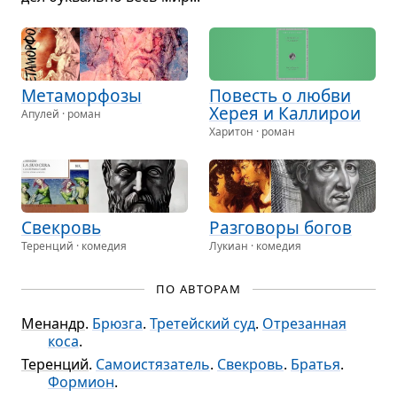
Мета­мор­фозы
Повесть о любви
Херея и Кал­ли­рои
Апулей · роман
Харитон · роман
Све­кровь
Раз­го­воры богов
Теренций · комедия
Лукиан · комедия
ПО АВТОРАМ
Менандр
.
Брюзга
.
Третейский суд
.
Отрезанная
коса
.
Теренций
.
Самоистязатель
.
Свекровь
.
Братья
.
Формион
.