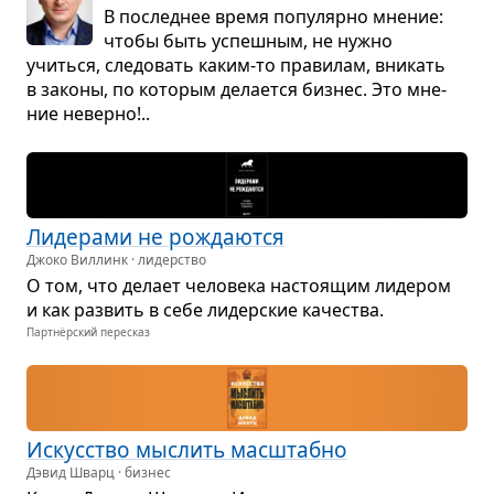
В послед­нее время попу­лярно мне­ние:
чтобы быть успеш­ным, не нужно
учиться, сле­до­вать каким-то пра­ви­лам, вни­кать
в законы, по кото­рым дела­ется биз­нес. Это мне­
ние неверно!..
Лиде­рами не рожда­ются
Джоко Виллинк · лидерство
О том, что делает чело­века насто­я­щим лиде­ром
и как раз­вить в себе лидер­ские каче­ства.
Партнёрский пересказ
Искус­ство мыс­лить мас­штабно
Дэвид Шварц · бизнес