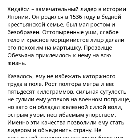
Хидэёси – замечательный лидер в истории
Японии. Он родился в 1536 году в бедной
крестьянской семье, был мал ростом и
безобразен. Оттопыренные уши, слабое
тело и красное морщинистое лицо делали
его похожим на мартышку. Прозвище
Обезьяна приклеилось к нему на всю
жизнь.
Казалось, ему не избежать каторжного
труда в поле. Рост полтора метра и вес
пятьдесят килограммов, сильная сутулость
не сулили ему успехов на военном поприще,
но зато он обладал железной силой воли,
острым умом, несгибаемым упорством.
Именно эти качества позволили ему стать
лидером и объединить страну. Не
достигший успехов во владении боевыми