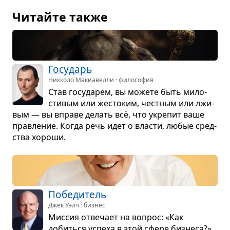
Читайте также
Госу­дарь
Никколо Макиавелли · философия
Став госу­да­рем, вы можете быть мило­
сти­вым или жесто­ким, чест­ным или лжи­
вым — вы вправе делать всё, что укре­пит ваше
прав­ле­ние. Когда речь идёт о вла­сти, любые сред­
ства хороши.
Побе­ди­тель
Джек Уэлч · бизнес
Мис­сия отве­чает на вопрос: «Как
добиться успеха в этой сфере биз­неса?»