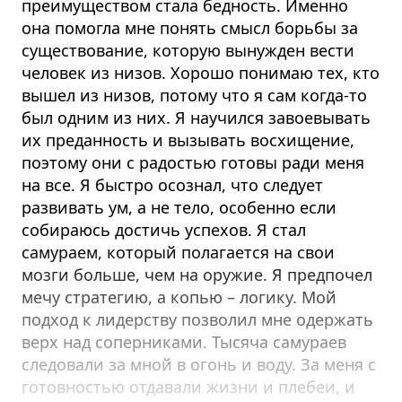
преимуществом стала бедность. Именно
она помогла мне понять смысл борьбы за
существование, которую вынужден вести
человек из низов. Хорошо понимаю тех, кто
вышел из низов, потому что я сам когда-то
был одним из них. Я научился завоевывать
их преданность и вызывать восхищение,
поэтому они с радостью готовы ради меня
на все. Я быстро осознал, что следует
развивать ум, а не тело, особенно если
собираюсь достичь успехов. Я стал
самураем, который полагается на свои
мозги больше, чем на оружие. Я предпочел
мечу стратегию, а копью – логику. Мой
подход к лидерству позволил мне одержать
верх над соперниками. Тысяча самураев
следовали за мной в огонь и воду. За меня с
готовностью отдавали жизни и плебеи, и