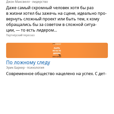
Джон Максвелл · лидерство
Даже самый скром­ный чело­век хотя бы раз
в жизни хотел бы зажечь на сцене, иде­ально про­
вер­нуть слож­ный про­ект или быть тем, к кому
обра­ща­лись бы за сове­том в слож­ной ситу­а­
ции, — то есть лиде­ром...
Партнёрский пересказ
По лож­ному следу
Эрик Баркер · психология
Совре­мен­ное обще­ство наце­лено на успех. С дет­
ства нам вну­шают, что цель жизни — быть успеш­
ным, и роди­тели ста­ра­ются сде­лать все, чтобы
их дети встали на путь успеха чуть ли не с рожде­
ния...
Партнёрский пересказ