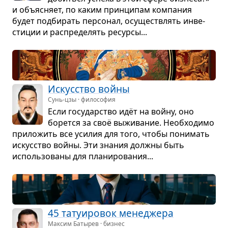
и объ­яс­няет, по каким прин­ци­пам ком­па­ния
будет под­би­рать пер­со­нал, осу­ще­ствлять инве­
сти­ции и рас­пре­де­лять ресурсы...
Искус­ство войны
Сунь-цзы · философия
Если госу­дар­ство идёт на войну, оно
борется за своё выжи­ва­ние. Необ­хо­димо
при­ло­жить все уси­лия для того, чтобы пони­мать
искус­ство войны. Эти зна­ния должны быть
исполь­зо­ваны для пла­ни­ро­ва­ния...
45 тату­и­ро­вок мене­джера
Максим Батырев · бизнес