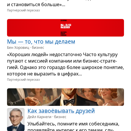
и ста­но­виться больше»...
Партнёрский пересказ
Мы — то, что мы делаем
Бен Хоровиц · бизнес
«Хоро­ших людей» недо­ста­точно Часто куль­туру
путают с мис­сией ком­па­нии или биз­нес-стра­те­
гией. Однако это гораздо более широ­кое поня­тие,
кото­рое не выра­зить в циф­рах...
Партнёрский пересказ
Как завоё­вы­вать дру­зей
Дейл Карнеги · бизнес
Улы­байтесь, помните имя собе­сед­ника,
про­яв­ляйте инте­рес к его темам, слу­