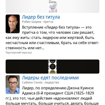
Лидер без титула
Робин Шарма · притча
Вступ­ле­ние «Лидер без титула» — это
притча о том, что чело­век сам решает,
как ему жить: стать лиде­ром или жерт­вой, быть
несчаст­ным или счаст­ли­вым, брать на себя ответ­
ствен­ность или нет...
Партнёрский пересказ
Лидеры едят послед­ними
Саймон Синек · лидерство
Лидер, по опре­де­ле­нию Джона Куинси
Адамса (6-й пре­зи­дент США (1825–1829
гг.), это тот, чьи действия «вдох­нов­ляют людей
больше меч­тать, больше учиться, делать больше