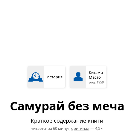
🕰️
👤
Китами
История
Масао
род. 1959
Самурай без меча
Краткое содержание книги
читается за 60 минут,
оригинал
— 4,5 ч