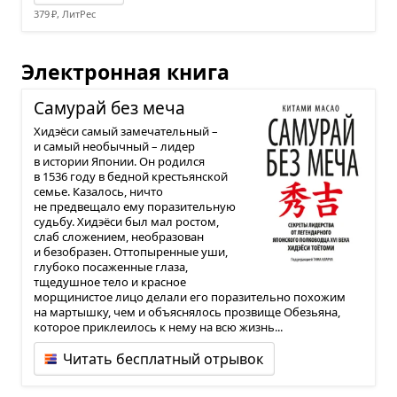
379 ₽, ЛитРес
Электронная книга
Саму­рай без меча
Хидэёси самый замечательный –
и самый необычный – лидер
в истории Японии. Он родился
в 1536 году в бедной крестьянской
семье. Казалось, ничто
не предвещало ему поразительную
судьбу. Хидэёси был мал ростом,
слаб сложением, необразован
и безобразен. Оттопыренные уши,
глубоко посаженные глаза,
тщедушное тело и красное
морщинистое лицо делали его поразительно похожим
на мартышку, чем и объяснялось прозвище Обезьяна,
которое приклеилось к нему на всю жизнь...
Читать бесплатный отрывок