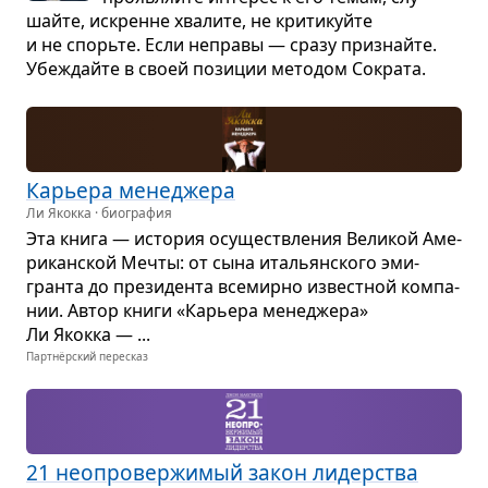
шайте, искренне хва­лите, не кри­ти­куйте
и не спорьте. Если неправы — сразу при­знайте.
Убе­ждайте в своей пози­ции мето­дом Сократа.
Карьера мене­джера
Ли Якокка · биография
Эта книга — исто­рия осу­ще­ствле­ния Вели­кой Аме­
ри­кан­ской Мечты: от сына ита­льян­ского эми­
гранта до пре­зи­дента все­мирно извест­ной ком­па­
нии. Автор книги «Карьера мене­джера»
Ли Якокка — ...
Партнёрский пересказ
21 неопро­вер­жи­мый закон лидер­ства