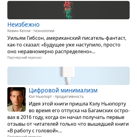
Неиз­бежно
Кевин Келли · технологии
Уильям Гиб­сон, аме­ри­кан­ский писа­тель-фан­таст,
как-то ска­зал: «Буду­щее уже насту­пило, про­сто
оно нерав­но­мерно рас­пре­де­лено»...
Партнёрский пересказ
Циф­ро­вой мини­ма­лизм
Кэл Ньюпорт · продуктивность
Идея этой книги при­шла Кэлу Нью­порту
во время его отпуска на Багам­ских остро­
вах в 2016 году, когда он начал полу­чать пер­вые
отзывы от чита­те­лей только что вышед­шей книги
«В работу с голо­вой»...
Партнёрский пересказ