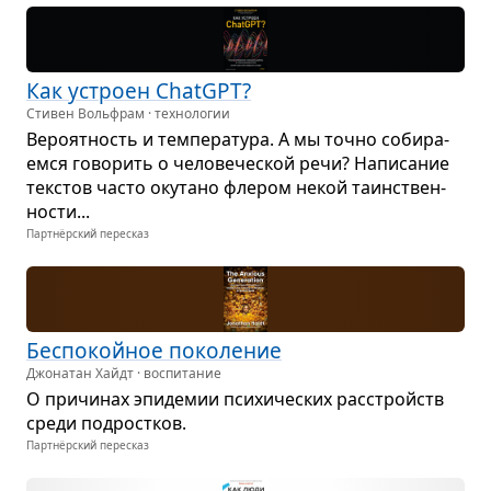
Как устроен ChatGPT?
Стивен Вольфрам · технологии
Веро­ят­ность и тем­пе­ра­тура. А мы точно соби­ра­
емся гово­рить о чело­ве­че­ской речи? Напи­са­ние
тек­стов часто оку­тано фле­ром некой таин­ствен­
но­сти...
Партнёрский пересказ
Бес­по­койное поко­ле­ние
Джонатан Хайдт · воспитание
О при­чи­нах эпи­де­мии пси­хи­че­ских рас­стройств
среди под­рост­ков.
Партнёрский пересказ