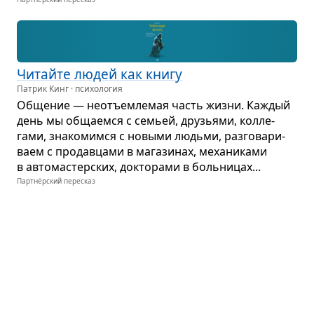
Читайте людей как книгу
Патрик Кинг · психология
Обще­ние — неотъем­ле­мая часть жизни. Каж­дый
день мы обща­емся с семьей, дру­зьями, кол­ле­
гами, зна­ко­мимся с новыми людьми, раз­го­ва­ри­
ваем с про­дав­цами в мага­зи­нах, меха­ни­ками
в авто­ма­стер­ских, док­то­рами в боль­ни­цах...
Партнёрский пересказ
Как легко заве­сти раз­го­вор с любым
чело­ве­ком
Патрик Кинг · бизнес
В дет­стве люби­мыми пере­да­чами Патрика Кинга