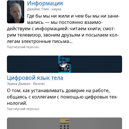
Инфор­ма­ция
Джеймс Глик · наука
Где бы мы ни жили и чем бы мы ни зани­
ма­лись — мы посто­янно вза­и­мо­
действуем с инфор­ма­цией: читаем книги, смот­
рим теле­ви­зор, зво­ним дру­зьям и посы­лаем кол­
ле­гам элек­трон­ные письма...
Партнёрский пересказ
Циф­ро­вой язык тела
Эрика Дхаван · бизнес
О том, как уста­нав­ли­вать дове­рие на работе,
обща­ясь с кол­ле­гами с помо­щью циф­ро­вых тех­
но­ло­гий.
Партнёрский пересказ