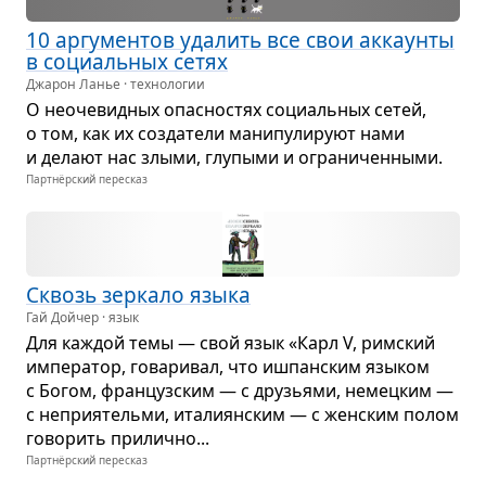
10 аргу­мен­тов уда­лить все свои аккаунты
в соци­аль­ных сетях
Джарон Ланье · технологии
О неоче­вид­ных опас­но­стях соци­аль­ных сетей,
о том, как их созда­тели мани­пу­ли­руют нами
и делают нас злыми, глу­пыми и огра­ни­чен­ными.
Партнёрский пересказ
Сквозь зер­кало языка
Гай Дойчер · язык
Для каж­дой темы — свой язык «Карл V, рим­ский
импе­ра­тор, гова­ри­вал, что ишпан­ским язы­ком
с Богом, фран­цуз­ским — с дру­зьями, немец­ким —
с непри­я­тельми, ита­ли­ян­ским — с жен­ским полом
гово­рить при­лично...
Партнёрский пересказ