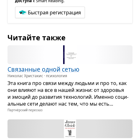
доступа
к Smart Reading.
Быстрая регистрация
Читайте также
Свя­зан­ные одной сетью
Николас Христакис · психология
Эта книга про связи между людьми и про то, как
они вли­яют на все в нашей жизни: от здо­ро­вья
и эмо­ций до раз­ви­тия тех­но­ло­гий. Именно соци­
аль­ные сети делают нас тем, что мы есть...
Партнёрский пересказ