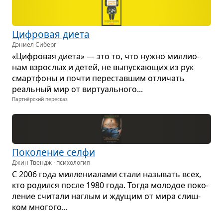
Циф­ро­вая диета
Дэниел Сиберг
«Циф­ро­вая диета» — это то, что нужно мил­ли­о­
нам взрос­лых и детей, не выпус­ка­ю­щих из рук
смарт­фоны и почти пере­став­шим отли­чать
реаль­ный мир от вир­ту­аль­ного...
Партнёрский пересказ
Поко­ле­ние селфи
Джин Твендж · психология
С 2006 года мил­ле­ни­а­лами стали назы­вать всех,
кто родился после 1980 года. Тогда моло­дое поко­
ле­ние счи­тали наглым и жду­щим от мира слиш­
ком мно­гого...