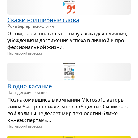
Скажи вол­шеб­ные слова
Йона Бергер · психология
О том, как исполь­зо­вать силу языка для вли­я­ния,
убе­жде­ния и дости­же­ния успеха в лич­ной и про­
фес­си­о­наль­ной жизни.
Партнёрский пересказ
В одно каса­ние
Парт Детройя · бизнес
Позна­ко­мив­шись в ком­па­нии Microsoft, авторы
книги быстро поняли, что сооб­ще­ство Сили­ко­но­
вой долины не делает мир тех­но­ло­гий ближе
к «неэкс­пер­там»...
Партнёрский пересказ