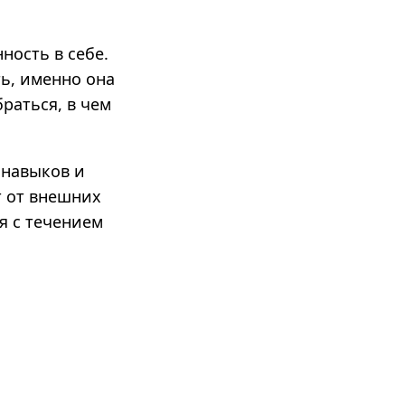
ность в себе.
ть, именно она
раться, в чем
 навыков и
т от внешних
ся с течением