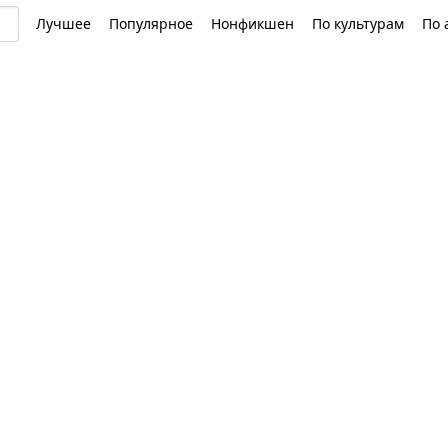
Лучшее
Популярное
Нонфикшен
По культурам
По 