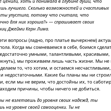
е ценили, хоть и понимала в глубине души, что
ешь лучшего. Сколько возможностей и счастливых
ты упустила, потому что считала, что
чно для них хороша?» — спрашивает своих
иц Джейми Керн Лима.
эти вопросы (ладно, про платье вычеркнем) акту
пола.
Когда мы сомневаемся в себе, боимся сдела
недостаточно умными, талантливыми, красивыми
ркнуть), мы проживаем лишь часть жизни.
Мы не 
 делаем то, что хотим, и остаемся несчастливыми,
и недостаточными. Какие бы планы мы ни строил
и, если мы не верим, что достойны их, то саботи
находим причины, чтобы ничего не добиться.
ты не взлетаешь до уровня своих надежд, ты
ь на уровне своей самооценки. Ты не