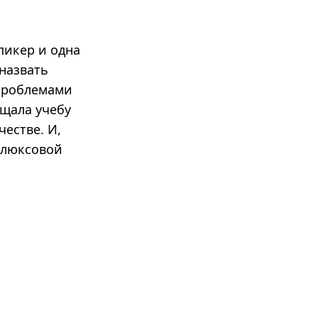
икер и одна
назвать
 проблемами
ещала учебу
естве. И,
 люксовой