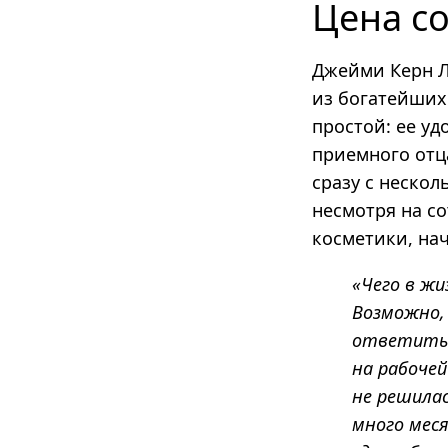
Цена с
Джейми Керн Л
из богатейших
простой: ее у
приемного отц
сразу с нескол
несмотря на с
косметики, нач
«Чего в жи
Возможно, 
ответить 
на рабочей
не решилас
много мес