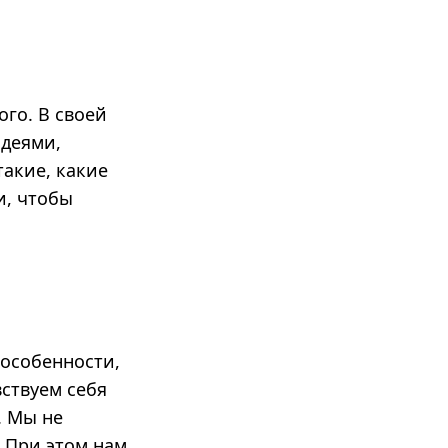
ого.
В своей
идеями,
такие, какие
и, чтобы
 особенности,
ствуем себя
.
Мы не
. При этом нам