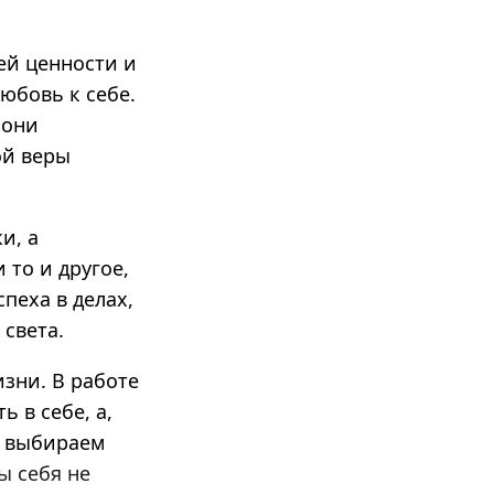
ей ценности и
юбовь к себе.
 они
ой веры
и, а
и то и другое,
пеха в делах,
 света.
изни. В работе
 в себе, а,
ы выбираем
ы себя не