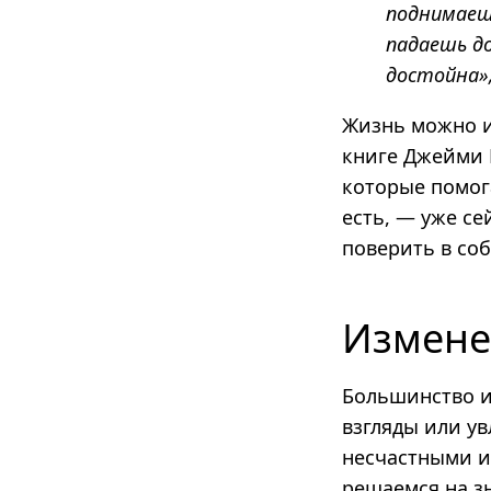
поднимаешь
падаешь до
достойна»
Жизнь можно и
книге Джейми 
которые помог
есть, — уже с
поверить в со
Измене
Большинство и
взгляды или у
несчастными и 
решаемся на зн