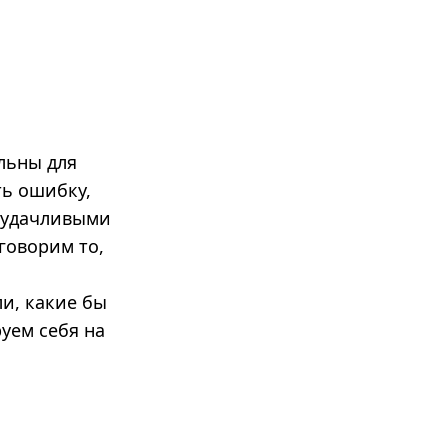
альны для
ть ошибку,
, удачливыми
говорим то,
и, какие бы
руем себя на