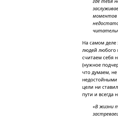
где тебя н
заслужива
моментов 
недостато
читательн
На самом деле 
людей любого 
считаем себя 
(нужное подче
что думаем, не
недостойными 
цели ни ставил
пути и всегда 
«В жизни 
застреваеш