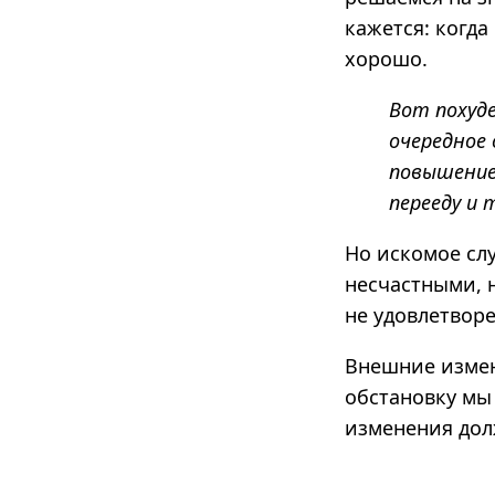
кажется: когда
хорошо.
Вот похуде
очередное 
повышение
перееду и 
Но искомое слу
несчастными, 
не удовлетвор
Внешние измен
обстановку мы
изменения дол