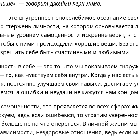
еньше», — говорит Джейми Керн Лима.
ь
— это внутреннее непоколебимое осознание сво
о стержень личности, на котором основывается л
ьным уровнем самоценности искренне верят, что
чтобы с ними происходили хорошие вещи.
Без эт
зрешить себе быть счастливыми и любимыми.
ность в себе — это то, что мы показываем снаруж
 то, как чувствуем себя внутри
.
Когда у нас есть 
я, постоянно улучшаем свои навыки, достигаем ус
емся, а ошибки и неудачи не кажутся нам концом
т самоценности, это проявляется во всех сферах ж
уем, ведь если ошибемся, то утратим уверенность
м больше не на что опереться. В личной жизни м
зависимости, нездоровые отношения, ведь
если м