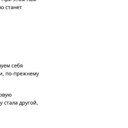
но станет
вуем себя
и, по-прежнему
новую
 стала другой,