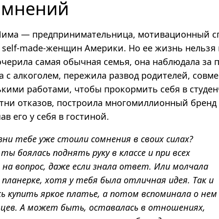
омнений
има — предпринимательница, мотивационный сп
 self-made-женщин Америки. Но ее жизнь нельзя 
дочерила самая обычная семья, она наблюдала за
а с алкоголем, пережила развод родителей, совм
ькими работами, чтобы прокормить себя в студенч
отни отказов, построила многомиллионный бренд
ав его у себя в гостиной.
зни тебе уже стоили сомнения в своих силах?
ты боялась поднять руку в классе и при всех
на вопрос, даже если знала ответ. Или молчала
 планерке, хотя у тебя была отличная идея. Так и
ь купить яркое платье, а потом вспоминала о нем
яцев. А может быть, оставалась в отношениях,