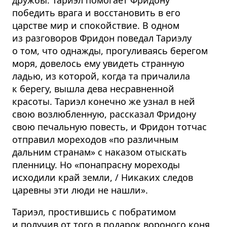
победить врага и восстановить в его
царстве мир и спокойствие. В одном
из разговоров Фридон поведал Тариэлу
о том, что однажды, прогуливаясь берегом
моря, довелось ему увидеть странную
ладью, из которой, когда та причалила
к берегу, вышла дева несравненной
красоты. Тариэл конечно же узнал в ней
свою возлюбленную, рассказал Фридону
свою печальную повесть, и Фридон тотчас
отправил мореходов «по различным
дальним странам» с наказом отыскать
пленницу. Но «понапрасну мореходы
исходили край земли, / Никаких следов
царевны эти люди не нашли».
Тариэл, простившись с побратимом
и получив от того в подарок вороного коня,