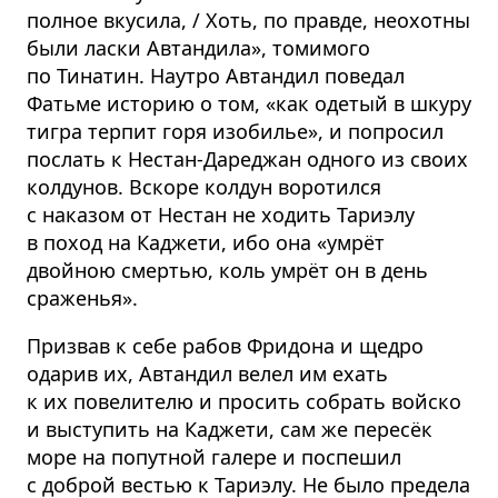
полное вкусила, / Хоть, по правде, неохотны
были ласки Автандила», томимого
по Тинатин. Наутро Автандил поведал
Фатьме историю о том, «как одетый в шкуру
тигра терпит горя изобилье», и попросил
послать к Нестан-Дареджан одного из своих
колдунов. Вскоре колдун воротился
с наказом от Нестан не ходить Тариэлу
в поход на Каджети, ибо она «умрёт
двойною смертью, коль умрёт он в день
сраженья».
Призвав к себе рабов Фридона и щедро
одарив их, Автандил велел им ехать
к их повелителю и просить собрать войско
и выступить на Каджети, сам же пересёк
море на попутной галере и поспешил
с доброй вестью к Тариэлу. Не было предела