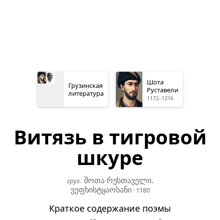
Шота
Грузинская
Руставели
литература
1172–1216
Витязь в тигровой
шкуре
შოთა რუსთაველი.
груз.
ვეფხისტყაოსანი
·
1180
Краткое содержание поэмы