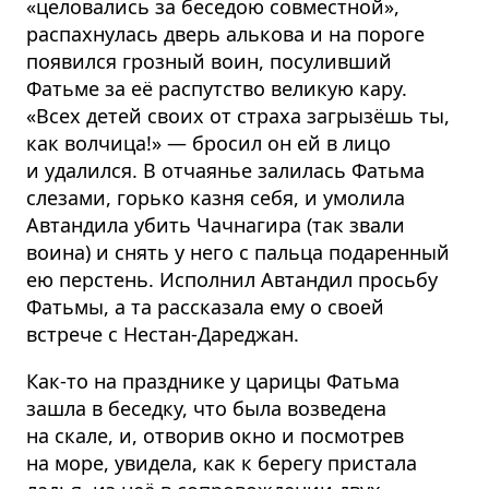
«целовались за беседою совместной»,
распахнулась дверь алькова и на пороге
появился грозный воин, посуливший
Фатьме за её распутство великую кару.
«Всех детей своих от страха загрызёшь ты,
как волчица!» — бросил он ей в лицо
и удалился. В отчаянье залилась Фатьма
слезами, горько казня себя, и умолила
Автандила убить Чачнагира (так звали
воина) и снять у него с пальца подаренный
ею перстень. Исполнил Автандил просьбу
Фатьмы, а та рассказала ему о своей
встрече с Нестан-Дареджан.
Как-то на празднике у царицы Фатьма
зашла в беседку, что была возведена
на скале, и, отворив окно и посмотрев
на море, увидела, как к берегу пристала