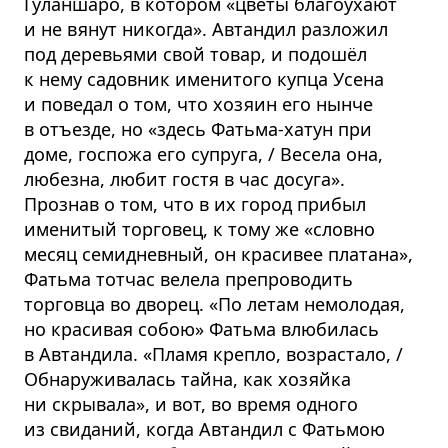
Гуланшаро, в котором «цветы благоухают
и не вянут никогда». Автандил разложил
под деревьями свой товар, и подошёл
к нему садовник именитого купца Усена
и поведал о том, что хозяин его нынче
в отъезде, но «здесь Фатьма-хатун при
доме, госпожа его супруга, / Весела она,
любезна, любит гостя в час досуга».
Прознав о том, что в их город прибыл
именитый торговец, к тому же «словно
месяц семидневный, он красивее платана»,
Фатьма тотчас велела препроводить
торговца во дворец. «По летам немолодая,
но красивая собою» Фатьма влюбилась
в Автандила. «Пламя крепло, возрастало, /
Обнаруживалась тайна, как хозяйка
ни скрывала», и вот, во время одного
из свиданий, когда Автандил с Фатьмою