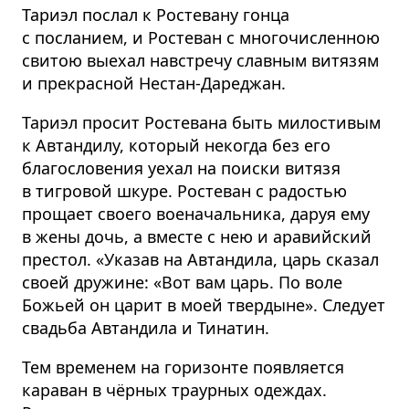
Тариэл послал к Ростевану гонца
с посланием, и Ростеван с многочисленною
свитою выехал навстречу славным витязям
и прекрасной Нестан-Дареджан.
Тариэл просит Ростевана быть милостивым
к Автандилу, который некогда без его
благословения уехал на поиски витязя
в тигровой шкуре. Ростеван с радостью
прощает своего военачальника, даруя ему
в жены дочь, а вместе с нею и аравийский
престол. «Указав на Автандила, царь сказал
своей дружине: «Вот вам царь. По воле
Божьей он царит в моей твердыне». Следует
свадьба Автандила и Тинатин.
Тем временем на горизонте появляется
караван в чёрных траурных одеждах.