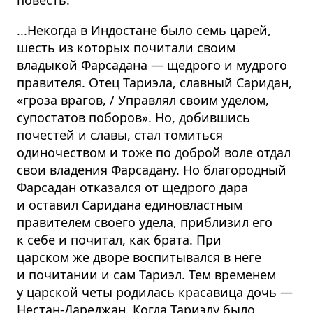
...Некогда в Индостане было семь царей,
шесть из которых почитали своим
владыкой Фарсадана — щедрого и мудрого
правителя. Отец Тариэла, славный Саридан,
«гроза врагов, / Управлял своим уделом,
супостатов поборов». Но, добившись
почестей и славы, стал томиться
одиночеством и тоже по доброй воле отдал
свои владения Фарсадану. Но благородный
Фарсадан отказался от щедрого дара
и оставил Саридана единовластным
правителем своего удела, приблизил его
к себе и почитал, как брата. При
царском же дворе воспитывался в неге
и почитании и сам Тариэл. Тем временем
у царской четы родилась красавица дочь —
Нестан-Дареджан. Когда Тариэлу было