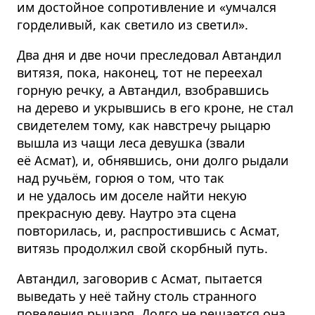
им достойное сопротивление и «умчался
горделивый, как светило из светил».
Два дня и две ночи преследовал Автандил
витязя, пока, наконец, тот не переехал
горную речку, а Автандил, взобравшись
на дерево и укрывшись в его кроне, не стал
свидетелем тому, как навстречу рыцарю
вышла из чащи леса девушка (звали
её Асмат), и, обнявшись, они долго рыдали
над ручьём, горюя о том, что так
и не удалось им доселе найти некую
прекрасную деву. Наутро эта сцена
повторилась, и, распростившись с Асмат,
витязь продолжил свой скорбный путь.
Автандил, заговорив с Асмат, пытается
выведать у неё тайну столь странного
поведения рыцаря. Долго не решается она