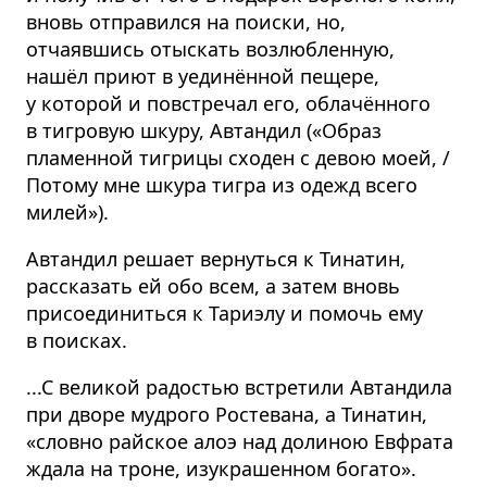
вновь отправился на поиски, но,
отчаявшись отыскать возлюбленную,
нашёл приют в уединённой пещере,
у которой и повстречал его, облачённого
в тигровую шкуру, Автандил («Образ
пламенной тигрицы сходен с девою моей, /
Потому мне шкура тигра из одежд всего
милей»).
Автандил решает вернуться к Тинатин,
рассказать ей обо всем, а затем вновь
присоединиться к Тариэлу и помочь ему
в поисках.
...С великой радостью встретили Автандила
при дворе мудрого Ростевана, а Тинатин,
«словно райское алоэ над долиною Евфрата
ждала на троне, изукрашенном богато».