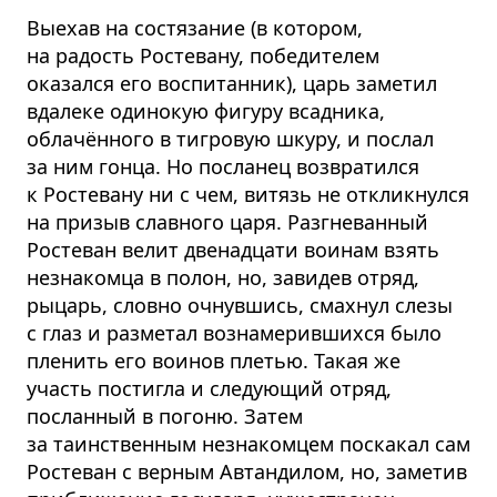
Выехав на состязание (в котором,
на радость Ростевану, победителем
оказался его воспитанник), царь заметил
вдалеке одинокую фигуру всадника,
облачённого в тигровую шкуру, и послал
за ним гонца. Но посланец возвратился
к Ростевану ни с чем, витязь не откликнулся
на призыв славного царя. Разгневанный
Ростеван велит двенадцати воинам взять
незнакомца в полон, но, завидев отряд,
рыцарь, словно очнувшись, смахнул слезы
с глаз и разметал вознамерившихся было
пленить его воинов плетью. Такая же
участь постигла и следующий отряд,
посланный в погоню. Затем
за таинственным незнакомцем поскакал сам
Ростеван с верным Автандилом, но, заметив