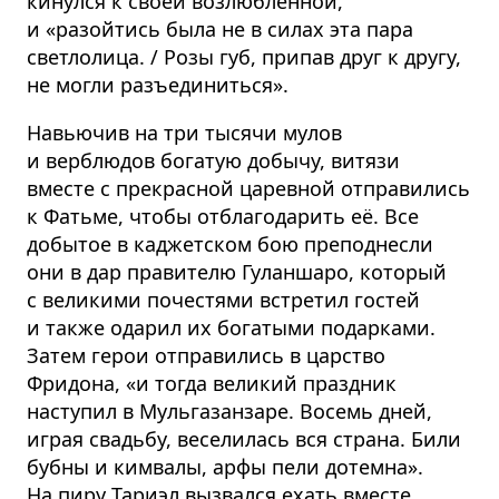
кинулся к своей возлюбленной,
и «разойтись была не в силах эта пара
светлолица. / Розы губ, припав друг к другу,
не могли разъединиться».
Навьючив на три тысячи мулов
и верблюдов богатую добычу, витязи
вместе с прекрасной царевной отправились
к Фатьме, чтобы отблагодарить её. Все
добытое в каджетском бою преподнесли
они в дар правителю Гуланшаро, который
с великими почестями встретил гостей
и также одарил их богатыми подарками.
Затем герои отправились в царство
Фридона, «и тогда великий праздник
наступил в Мульгазанзаре. Восемь дней,
играя свадьбу, веселилась вся страна. Били
бубны и кимвалы, арфы пели дотемна».
На пиру Тариэл вызвался ехать вместе