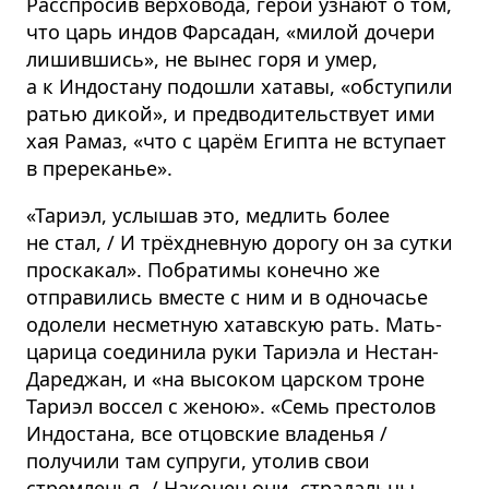
Расспросив верховода, герои узнают о том,
что царь индов Фарсадан, «милой дочери
лишившись», не вынес горя и умер,
а к Индостану подошли хатавы, «обступили
ратью дикой», и предводительствует ими
хая Рамаз, «что с царём Египта не вступает
в пререканье».
«Тариэл, услышав это, медлить более
не стал, / И трёхдневную дорогу он за сутки
проскакал». Побратимы конечно же
отправились вместе с ним и в одночасье
одолели несметную хатавскую рать. Мать-
царица соединила руки Тариэла и Нестан-
Дареджан, и «на высоком царском троне
Тариэл воссел с женою». «Семь престолов
Индостана, все отцовские владенья /
получили там супруги, утолив свои
стремленья. / Наконец они, страдальцы,