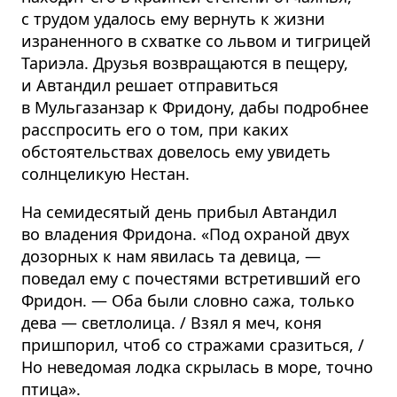
с трудом удалось ему вернуть к жизни
израненного в схватке со львом и тигрицей
Тариэла. Друзья возвращаются в пещеру,
и Автандил решает отправиться
в Мульгазанзар к Фридону, дабы подробнее
расспросить его о том, при каких
обстоятельствах довелось ему увидеть
солнцеликую Нестан.
На семидесятый день прибыл Автандил
во владения Фридона. «Под охраной двух
дозорных к нам явилась та девица, —
поведал ему с почестями встретивший его
Фридон. — Оба были словно сажа, только
дева — светлолица. / Взял я меч, коня
пришпорил, чтоб со стражами сразиться, /
Но неведомая лодка скрылась в море, точно
птица».