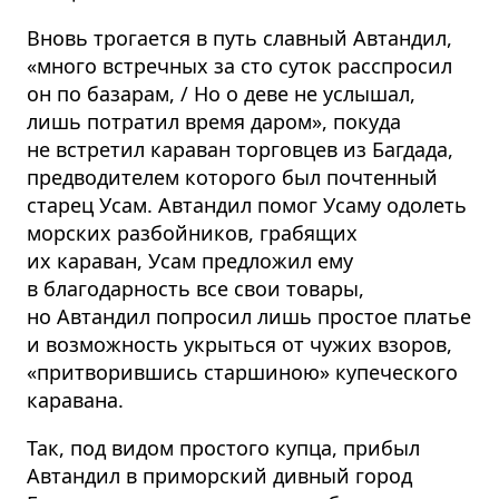
Вновь трогается в путь славный Автандил,
«много встречных за сто суток расспросил
он по базарам, / Но о деве не услышал,
лишь потратил время даром», покуда
не встретил караван торговцев из Багдада,
предводителем которого был почтенный
старец Усам. Автандил помог Усаму одолеть
морских разбойников, грабящих
их караван, Усам предложил ему
в благодарность все свои товары,
но Автандил попросил лишь простое платье
и возможность укрыться от чужих взоров,
«притворившись старшиною» купеческого
каравана.
Так, под видом простого купца, прибыл
Автандил в приморский дивный город