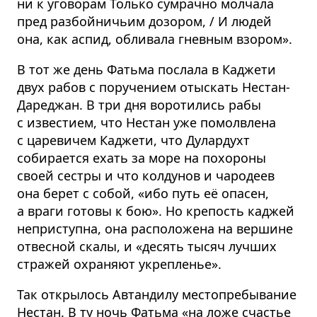
ни к уговорам Только сумрачно молчала
пред разбойничьим дозором, / И людей
она, как аспид, обливала гневным взором».
В тот же день Фатьма послала в Каджети
двух рабов с поручением отыскать Нестан-
Дареджан. В три дня воротились рабы
с известием, что Нестан уже помолвлена
с царевичем Каджети, что Дулардухт
собирается ехать за море на похороны
своей сестры и что колдунов и чародеев
она берет с собой, «ибо путь её опасен,
а враги готовы к бою». Но крепость каджей
неприступна, она расположена на вершине
отвесной скалы, и «десять тысяч лучших
стражей охраняют укрепленье».
Так открылось Автандилу местопребывание
Нестан. В ту ночь Фатьма «на ложе счастье