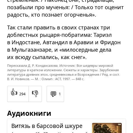
позабыли про мученья: / Только тот оценит
радость, кто познает огорченья».
Так стали править в своих странах три
доблестных рыцаря-побратима: Тариэл
в Индостане, Автандил в Аравии и Фридон
в Мульгазанзаре, и «милосердные дела
их всюду сыпались, как снег».
Пересказала Д. Р. Кондахсазова. Источник: Все шедевры мировой
литературы в кратком изложении. Сюжеты и характеры. Зарубежная
литература древних эпох, средневековья и Возрождения / Ред. и сост.
В. И. Новиков. — М. : Олимп : ACT, 1997. — 848 с.
👍
👎
💬
294
1
Аудиокниги
Витязь в бар­со­вой шкуре