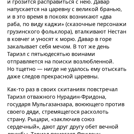
и грозится расправиться с нею. Давар
напускается на царевну с великой бранью,
и в это время в покоях возникают «два
раба, по виду каджи» (сказочные персонажи
грузинского фольклора), вталкивают Нестан
в ковчег и уносят к морю. Давар в горе
закалывает себя мечом. В тот же день
Тариэл с пятьюдесятью воинами
отправляется на поиски возлюбленной.
Но тщетно — нигде не удалось ему отыскать
даже следов прекрасной царевны.
Как-то раз в своих скитаниях повстречал
Тариэл отважного Нурадин-Фридона,
государя Мульгазанзара, воюющего против
своего дяди, стремящегося расколоть
страну. Рыцари, «заключив союз
сердечный», дают друг другу обет вечной
дружбы. Тариэл помогает Фридону