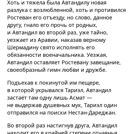
Хоть и тяжела была Автандилу новая
разлука с возлюбленной, хоть и противился
Ростеван его отъезду, но слово, данное
другу, гнало его прочь от родных,
и Автандил во второй раз, уже тайно,
уезжает из Аравии, наказав верному
Шермадину свято исполнять его
обязанности военачальника. Уезжая,
Автандил оставляет Ростевану завещание,
своеобразный гимн любви и дружбе.
Подъехав к покинутой им пещере,
в которой укрывался Тариэл, Автандил
застаёт там одну лишь Асмат —
не выдержав душевных мук, Тариэл один
отправился на поиски Нестан-Дареджан.
Во второй раз настигнув друга, Автандил
находит его в крайней степени отчаянья,