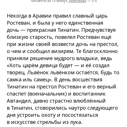
читается за 15 минут,
оригинал
— 5 ч
Некогда в Аравии правил славный царь
Ростеван, и была у него единственная
дочь — прекрасная Тинатин. Предчувствуя
близкую старость, повелел Ростеван ещё
при жизни своей возвести дочь на престол,
о чем и сообщил визирям. Те благосклонно
приняли решение мудрого владыки, ведь
«Хоть царём девица будет — и её создал
творец. Львёнок львёнком остаётся, будь то
самка иль самец». В день восшествия
Тинатин на престол Ростеван и его верный
спаспет (военачальник) и воспитанник
Автандил, давно страстно влюблённый
в Тинатин, сговорились наутро следующего
дня устроить охоту и посостязаться
в искусстве стрельбы из лука.