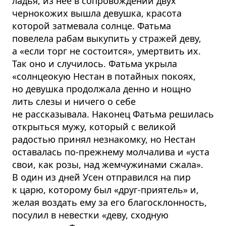
ладья, из неё в сопровождении двух
чернокожих вышла девушка, красота
которой затмевала солнце. Фатьма
повелела рабам выкупить у стражей деву,
а «если торг не состоится», умертвить их.
Так оно и случилось. Фатьма укрыла
«солнцеокую Нестан в потайных покоях,
но девушка продолжала денно и нощно
лить слезы и ничего о себе
не рассказывала. Наконец Фатьма решилась
открыться мужу, который с великой
радостью принял незнакомку, но Нестан
оставалась по-прежнему молчалива и «уста
свои, как розы, над жемчужинами сжала».
В один из дней Усен отправился на пир
к царю, которому был «друг-приятель» и,
желая воздать ему за его благосклонность,
посулил в невестки «деву, сходную