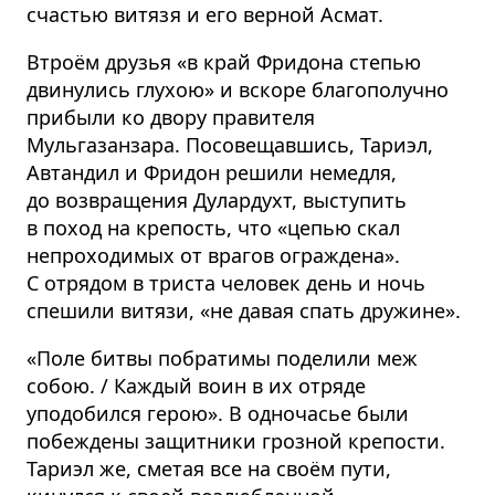
счастью витязя и его верной Асмат.
Втроём друзья «в край Фридона степью
двинулись глухою» и вскоре благополучно
прибыли ко двору правителя
Мульгазанзара. Посовещавшись, Тариэл,
Автандил и Фридон решили немедля,
до возвращения Дулардухт, выступить
в поход на крепость, что «цепью скал
непроходимых от врагов ограждена».
С отрядом в триста человек день и ночь
спешили витязи, «не давая спать дружине».
«Поле битвы побратимы поделили меж
собою. / Каждый воин в их отряде
уподобился герою». В одночасье были
побеждены защитники грозной крепости.
Тариэл же, сметая все на своём пути,