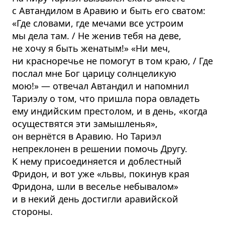
с Автандилом в Аравию и быть его сватом:
«Где словами, где мечами все устроим
мы дела там. / Не женив тебя на деве,
не хочу я быть женатым!» «Ни меч,
ни красноречье не помогут в том краю, / Где
послал мне Бог царицу солнцеликую
мою!» — отвечал Автандил и напомнил
Тариэлу о том, что пришла пора овладеть
ему индийским престолом, и в день, «когда
осуществятся эти замышленья»,
он вернётся в Аравию. Но Тариэл
непреклонен в решении помочь Другу.
К нему присоединяется и доблестный
Фридон, и вот уже «львы, покинув края
Фридона, шли в веселье небывалом»
и в некий день достигли аравийской
стороны.