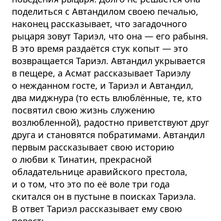
поделиться с Автандилом своею печалью,
наконец рассказывает, что загадочного
рыцаря зовут Тариэл, что она — его рабыня.
В это время раздаётся стук копыт — это
возвращается Тариэл. Автандил укрывается
в пещере, а Асмат рассказывает Тариэлу
о нежданном госте, и Тариэл и Автандил,
два миджнура (то есть влюблённые, те, кто
посвятил свою жизнь служению
возлюбленной), радостно приветствуют друг
друга и становятся побратимами. Автандил
первым рассказывает свою историю
о любви к Тинатин, прекрасной
обладательнице аравийского престола,
и о том, что это по её воле три года
скитался он в пустыне в поисках Тариэла.
В ответ Тариэл рассказывает ему свою
повесть.