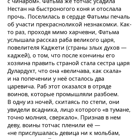
с чинаром». Фатьма же тотчас усадила
Нестан на быстроногого коня и отослала
прочь. Поселилась в сердце Фатьмы печаль
об участи прекрасноликой незнакомки. Как-
то раз, проходя мимо харчевни, Фатьма
услышала рассказ раба великого царя,
повелителя Каджети (страны злых духов —
каджей), о том, что после кончины его
хозяина править страной стала сестра царя
Дулардухт, что она «величава, как скала»
и на попечении у неё осталось два
царевича. Раб этот оказался в отряде
воинов, которые промышляли разбоем.
В одну из ночей, скитаясь по степи, они
увидели всадника, лицо которого «в тумане,
точно молния, сверкало». Признав в нем
деву, воины тотчас пленили её —
«не прислушалась девица ни к мольбам,