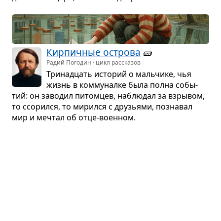
Кир­пич­ные острова
🧱
Радий Погодин · цикл рассказов
Три­на­дцать исто­рий о маль­чике, чья
жизнь в ком­му­налке была полна собы­
тий: он заво­дил питом­цев, наблю­дал за взры­вом,
то ссо­рился, то мирился с дру­зьями, позна­вал
мир и меч­тал об отце-воен­ном.
Тысяча и одна ночь
Персидская литература · сборник
В одном из горо­дов Пер­сии жили два брата, стар­
ший Касым и млад­ший Али-Баба. После смерти
отца бра­тья поде­лили поровну неболь­шое