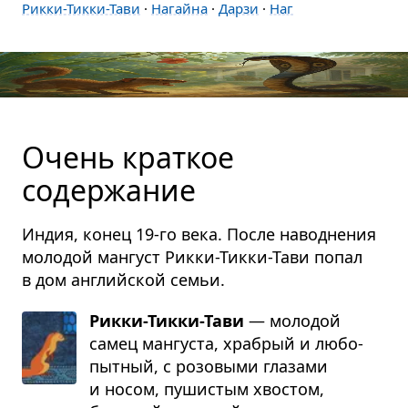
Рикки-Тикки-Тави
·
Нагайна
·
Дарзи
·
Наг
Очень краткое
содержание
Индия, конец 19-го века. После наводнения
молодой мангуст Рикки-Тикки-Тави попал
в дом английской семьи.
Рикки-Тикки-Тави
— моло­дой
самец ман­гу­ста, хра­брый и любо­
пыт­ный, с розо­выми гла­зами
и носом, пуши­стым хво­стом,