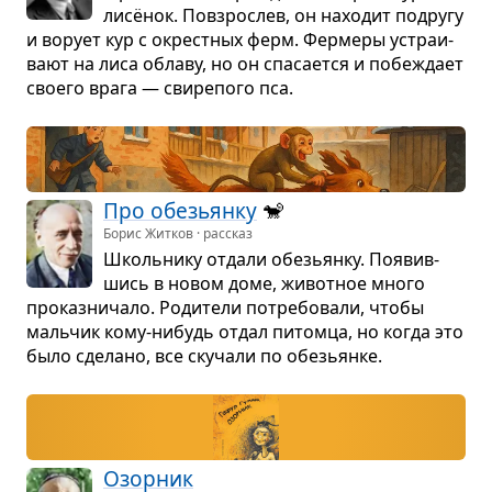
лисёнок. Повзрос­лев, он нахо­дит подругу
и ворует кур с окрест­ных ферм. Фер­меры устра­и­
вают на лиса облаву, но он спа­са­ется и побе­ждает
сво­его врага — сви­ре­пого пса.
Про обе­зьянку
🐒
Борис Житков · рассказ
Школь­нику отдали обе­зьянку. Появив­
шись в новом доме, живот­ное много
про­каз­ни­чало. Роди­тели потре­бо­вали, чтобы
маль­чик кому-нибудь отдал питомца, но когда это
было сде­лано, все ску­чали по обе­зьянке.
Озор­ник