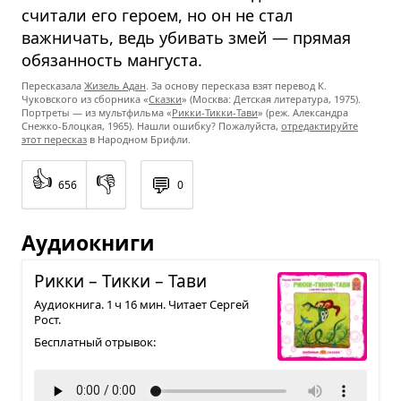
считали его героем, но он не стал
важничать, ведь убивать змей — прямая
обязанность мангуста.
Пересказала
Жизель Адан
. За основу пересказа взят перевод К.
Чуковского из сборника «
Сказки
» (Москва: Детская литература, 1975).
Портреты — из мультфильма «
Рикки-Тикки-Тави
» (реж. Александра
Снежко-Блоцкая, 1965). Нашли ошибку? Пожалуйста,
отредактируйте
этот пересказ
в Народном Брифли.
👍
👎
💬
656
0
Аудиокниги
Рикки – Тикки – Тави
Аудиокнига. 1 ч 16 мин. Читает Сергей
Рост.
Бесплатный отрывок: