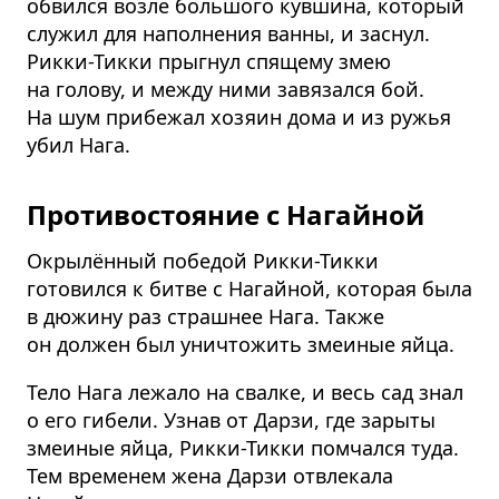
обвился возле большого кувшина, который
служил для наполнения ванны, и заснул.
Рикки-Тикки прыгнул спящему змею
на голову, и между ними завязался бой.
На шум прибежал хозяин дома и из ружья
убил Нага.
Противостояние с Нагайной
Окрылённый победой Рикки-Тикки
готовился к битве с Нагайной, которая была
в дюжину раз страшнее Нага. Также
он должен был уничтожить змеиные яйца.
Тело Нага лежало на свалке, и весь сад знал
о его гибели. Узнав от Дарзи, где зарыты
змеиные яйца, Рикки-Тикки помчался туда.
Тем временем жена Дарзи отвлекала