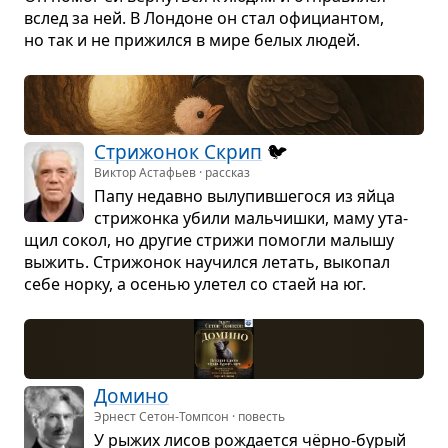
вслед за ней. В Лон­доне он стал офи­ци­ан­том,
но так и не при­жился в мире белых людей.
Стри­жо­нок Скрип
🐦
Виктор Астафьев · рассказ
Папу недавно вылу­пив­ше­гося из яйца
стри­жонка убили маль­чишки, маму ута­
щил сокол, но дру­гие стрижи помо­гли малышу
выжить. Стри­жо­нок научился летать, выко­пал
себе норку, а осе­нью уле­тел со стаей на юг.
Домино
Эрнест Сетон-Томпсон · повесть
У рыжих лисов рожда­ется чёрно-бурый