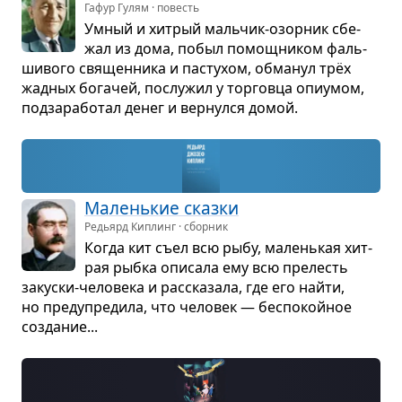
Гафур Гулям · повесть
Умный и хит­рый маль­чик-озор­ник сбе­
жал из дома, побыл помощ­ни­ком фаль­
ши­вого свя­щен­ника и пасту­хом, обма­нул трёх
жад­ных бога­чей, послу­жил у тор­говца опи­у­мом,
под­за­ра­бо­тал денег и вер­нулся домой.
Малень­кие сказки
Редьярд Киплинг · сборник
Когда кит съел всю рыбу, малень­кая хит­
рая рыбка опи­сала ему всю пре­лесть
закуски-чело­века и рас­ска­зала, где его найти,
но пре­ду­пре­дила, что чело­век — бес­по­койное
созда­ние...