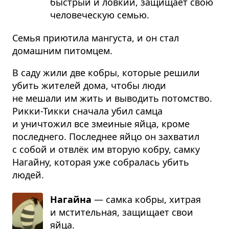
быстрый и лов­кий, защи­щает свою
чело­ве­че­скую семью.
Семья приютила мангуста, и он стал
домашним питомцем.
В саду жили две кобры, которые решили
убить жителей дома, чтобы люди
не мешали им жить и выводить потомство.
Рикки-Тикки сначала убил самца
и уничтожил все змеиные яйца, кроме
последнего. Последнее яйцо он захватил
с собой и отвлёк им вторую кобру, самку
Нагайну, которая уже собралась убить
людей.
Нагайна
— самка кобры, хит­рая
и мсти­тель­ная, защи­щает свои
яйца.