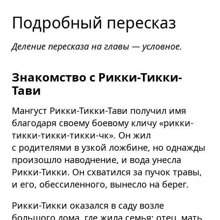
Подробный пересказ
Деление пересказа на главы — условное.
Знакомство с Рикки-Тикки-
Тави
Мангуст Рикки-Тикки-Тави получил имя
благодаря своему боевому кличу «рикки-
тикки-тикки-тикки-чк». Он жил
с родителями в узкой ложбине, но однажды
произошло наводнение, и вода унесла
Рикки-Тикки. Он схватился за пучок травы,
и его, обессиленного, вынесло на берег.
Рикки-Тикки оказался в саду возле
большого дома, где жила семья: отец, мать