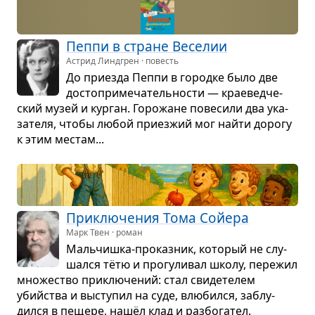
Пеппи в стране Весе­лии
Астрид Линдгрен · повесть
До при­езда Пеппи в городке было две
досто­при­ме­ча­тель­но­сти — кра­е­вед­че­
ский музей и кур­ган. Горо­жане пове­сили два ука­
за­теля, чтобы любой при­ез­жий мог найти дорогу
к этим местам...
При­клю­че­ния Тома Сойера
Марк Твен · роман
Маль­чишка-про­каз­ник, кото­рый не слу­
шался тётю и про­гу­ли­вал школу, пере­жил
мно­же­ство при­клю­че­ний: стал сви­де­те­лем
убийства и высту­пил на суде, влю­бился, заблу­
дился в пещере, нашёл клад и раз­бо­га­тел.