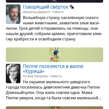
Гово­ря­щий свёр­ток
🦜
Джеральд Даррелл · повесть
Вол­шеб­ную страну, населён­ную ска­зоч­
ными живот­ными, захва­тили злые васи­
лиски. Трое детей отпра­ви­лись на помощь: они
нашли дру­зей, собрали армию, при­го­то­вили элик­
сир хра­бро­сти и осво­бо­дили страну.
Пеппи посе­ля­ется в вилле
«Курица»
Астрид Линдгрен · повесть
На окра­ине малень­кого швед­ского
города посе­ли­лась девя­ти­лет­няя девочка Пеппи
Длин­ныйчу­лок. Она жила совсем одна. Мама
Пеппи умерла, когда та была совсем малень­кой...