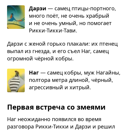
Дарзи
— самец птицы-порт­ного,
много поёт, не очень хра­брый
и не очень умный, но помо­гает
Рикки-Тикки-Тави.
Дарзи с женой горько плакали: их птенец
выпал из гнезда, и его съел Наг, самец
огромной чёрной кобры.
Наг
— самец кобры, муж Нагайны,
пол­тора метра дли­ной, чёр­ный,
агрес­сив­ный и хит­рый.
Первая встреча со змеями
Наг неожиданно появился во время
разговора Рикки-Тикки и Дарзи и решил