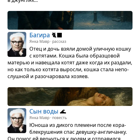
Багира
🐈‍⬛
Янка Мавр · рассказ
Отец и дочь взяли домой улич­ную кошку
с котя­тами. Кошка была образ­цо­вой
мате­рью и наве­щала котят даже когда их раз­дали,
но как только котята выросли, кошка стала непо­
слуш­ной и разо­ча­ро­вала хозяев.
Сын воды
🌊
Янка Мавр · повесть
Юноша из дикого пле­мени после кора­
бле­кру­ше­ния спас девушку-англи­чанку.
Он помог ей вер­нуться к людям и отпра­вился