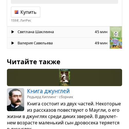
Купить
159 ₽, ЛитРес
Светлана Шаклеина
мин
45
Валерия Савельева
мин
49
Читайте также
Книга джун­глей
Редьярд Киплинг · сборник
Книга состоит из двух частей. Неко­то­рые
из рас­ска­зов повест­вуют о Маугли, о его
жизни в джун­глях среди диких зве­рей. В двух­лет­
нем воз­ра­сте малень­кий сын дро­во­сека теря­ется
в джун­глях...