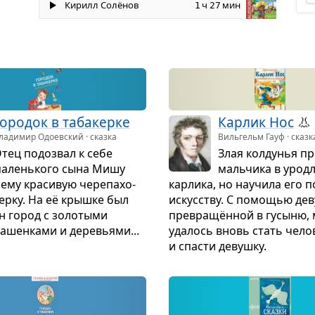
Кирилл Солёнов
ч
мин
1
27
оро­док в таба­керке
Кар­лик Нос
👃
ладимир Одоевский · сказка
Вильгельм Гауф · сказк
тец подо­звал к себе
Злая кол­ду­нья пр
алень­кого сына Мишу
маль­чика в урод­
 ему кра­си­вую чере­па­хо­
кар­лика, но научила его п
керку. На её крышке был
искус­ству. С помо­щью де
н город с золо­тыми
пре­вра­щён­ной в гусыню, 
ашен­ками и дере­вьями...
уда­лось вновь стать чело­
и спа­сти девушку.