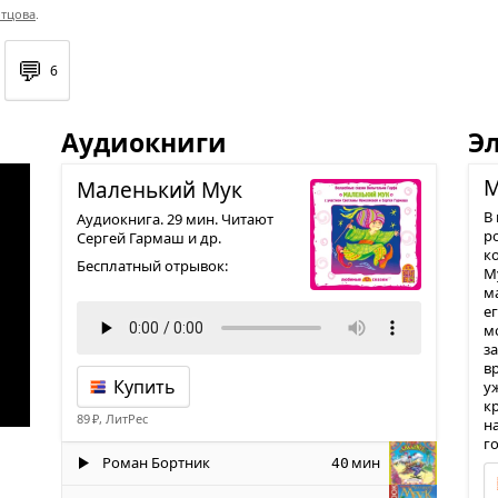
тцова
.
💬
6
Аудиокниги
Э
М
Малень­кий Мук
В
Аудиокнига. 29 мин. Читают
р
Сергей Гармаш и др.
к
Бесплатный отрывок:
М
м
е
мо
за
в
Купить
у
к
89 ₽, ЛитРес
н
г
Роман Бортник
мин
40