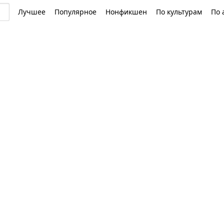
Лучшее
Популярное
Нонфикшен
По культурам
По 