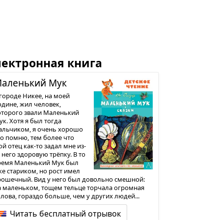
лектронная книга
алень­кий Мук
 городе Никее, на моей
одине, жил человек,
оторого звали Маленький
ук. Хотя я был тогда
альчиком, я очень хорошо
го помню, тем более что
й отец как-то задал мне из-
 него здоровую трёпку. В то
ремя Маленький Мук был
же стариком, но рост имел
рошечный. Вид у него был довольно смешной:
а маленьком, тощем тельце торчала огромная
олова, гораздо больше, чем у других людей...
Читать бесплатный отрывок