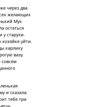
уже через два
 всех желающих
енький Мук
ла остаться
 у старухи.
 хозяйке уйти.
ды карлику
рогую вазу.
е совсем
щанного
аленькая
му и сказала:
оит тебе три
очешь.