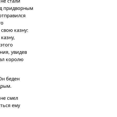
 не стали
ид придворным
 отправился
го
 свою казну:
казну,
 этого
ения, увидев
дал королю
Он беден
дрым.
 не смел
ться ему