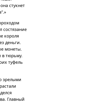
 она стукнет
“.»
короходом
ал состязание
ые короля
ез деньги.
ые монеты.
и в тюрьму.
оих туфель
со зрелыми
ырастали
оделся
ва. Главный