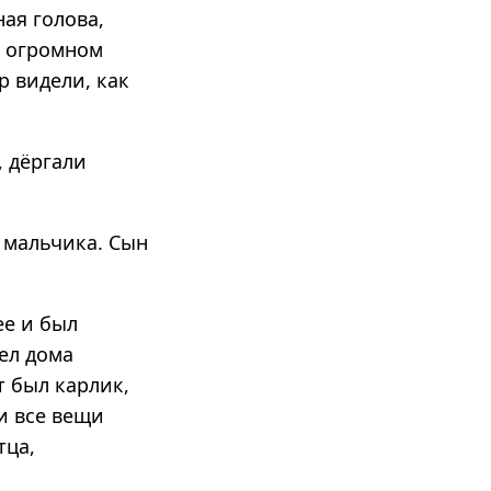
ая голова,
в огромном
р видели, как
, дёргали
 мальчика. Сын
ее и был
дел дома
т был карлик,
 и все вещи
тца,