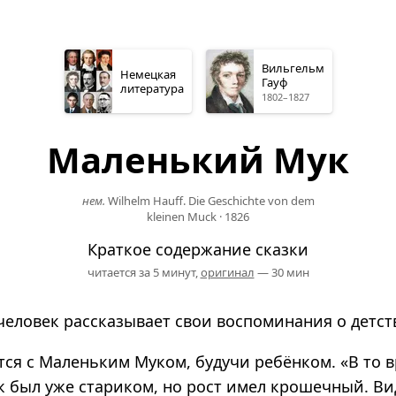
Вильгельм
Немецкая
Гауф
литература
1802–1827
Маленький Мук
нем.
Wilhelm Hauff. Die Geschichte von dem
kleinen Muck
·
1826
Краткое содержание сказки
читается за 5 минут,
оригинал
— 30 мин
человек рассказывает свои воспоминания о детст
тся с Маленьким Муком, будучи ребёнком. «В то 
 был уже стариком, но рост имел крошечный. Вид