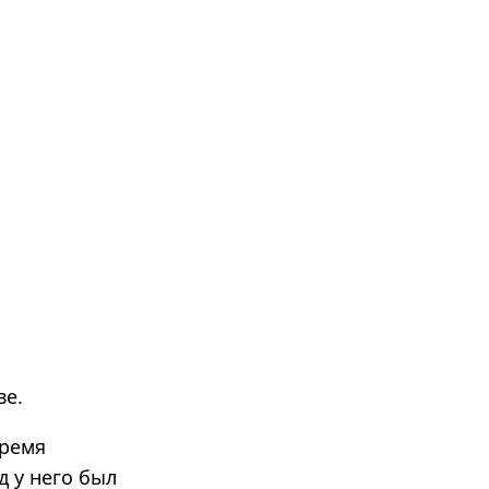
ве.
время
 у него был