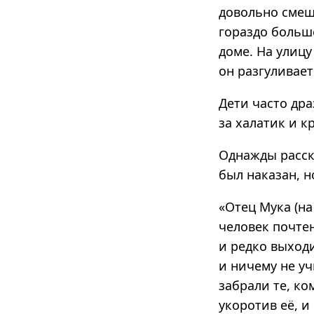
довольно смеш
гораздо больше
доме. На улицу
он разгуливае
Дети часто дра
за халатик и к
Однажды расск
был наказан, н
«Отец Мука (на
человек почтен
и редко выходи
и ничему не уч
забрали те, ко
укоротив её, и