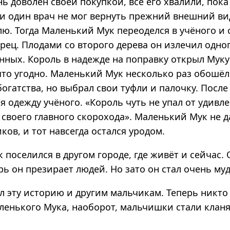
ь доволен своей покупкой, все его хвалили, пока
и один врач не мог вернуть прежний внешний в
лю. Тогда Маленький Мук переоделся в учёного и
рец. Плодами со второго дерева он излечил одно
нных. Король в надежде на поправку открыл Муку
что угодно. Маленький Мук несколько раз обошёл 
огатства, но выбрал свои туфли и палочку. После
бя одежду учёного. «Король чуть не упал от удивл
 своего главного скорохода». Маленький Мук не 
ов, и тот навсегда остался уродом.
поселился в другом городе, где живёт и сейчас. 
рь он презирает людей. Но зато он стал очень му
л эту историю и другим мальчикам. Теперь никто
ленького Мука, наоборот, мальчишки стали кланя