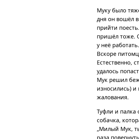
Муку было тяже
дня он вошёл в
прийти поесть
пришёл тоже. О
у неё работать
Вскоре питомц
Естественно, с
удалось попаст
Мук решил беж
износились) и 
жалования.
Туфли и палка 
собачка, котор
„Милый Мук, ты
раза повернуть