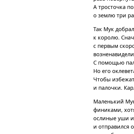
А тросточка по
о землю три раз
Так Мук добра
к королю. Снач
с первым скор
возненавидели 
С помощью пал
Но его оклевет
Чтобы избежат
и палочки. Ка
Маленький Мук
финиками, хотя
ослиные уши и 
и отправился о