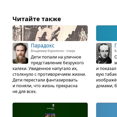
Читайте также
Пара­докс
Г
Владимир Короленко · очерк
В
Дети попали на улич­ное
О
пред­став­ле­ние без­ру­кого
м
калеки. Уви­ден­ное напу­гало их,
и пока­зал
столк­нуло с про­ти­во­ре­чием жизни.
вую таба­
Дети пере­стали фан­та­зи­ро­вать
изоб­ражё
и поняли, что жизнь пре­красна
домами, б
не для всех.