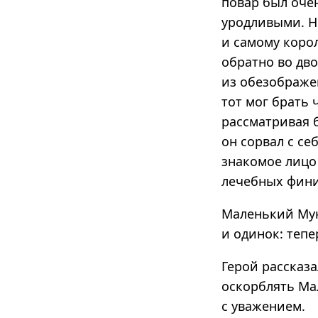
повар был очен
уродливыми. Н
и самому коро
обратно во дво
из обезображе
тот мог брать 
рассматривая б
он сорвал с се
знакомое лицо
лечебных финик
Маленький Мук 
и одинок: тепе
Герой рассказа
оскорблять Ма
с уважением.