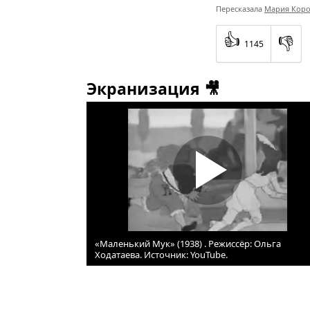
Пересказала
Мария Коро
👍
👎
1145
Экранизация 🎥
«Маленький Мук» (1938) . Режиссёр: Ольга
Ходатаева. Источник: YouTube.