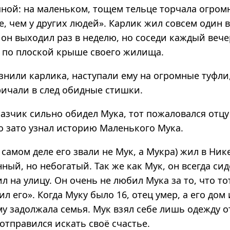
ной: на маленьком, тощем тельце торчала огромн
, чем у других людей». Карлик жил совсем один 
 он выходил раз в неделю, но соседи каждый вече
т по плоской крыше своего жилища.
знили карлика, наступали ему на огромные туфли
ричали в след обидные стишки.
азчик сильно обидел Мука, тот пожаловался отцу
о зато узнал историю Маленького Мука.
 самом деле его звали не Мук, а Мукра) жил в Ник
ный, но небогатый. Так же как Мук, он всегда си
л на улицу. Он очень не любил Мука за то, что то
ил его». Когда Муку было 16, отец умер, а его дом
му задолжала семья. Мук взял себе лишь одежду о
 отправился искать своё счастье.