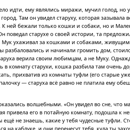
ло идти, ему являлись миражи, мучил голод, но 
 город. Там он увидел старуху, которая зазывала
. К ней бежали только кошки и собаки, но и Мал
н поведал старухе о своей истории, та предложи
. Мук ухаживал за кошками и собаками, живущими
ы разбаловались и начинали громить дом, стоило
таруха верила своим любимцам, а не Муку. Однаж
ь в комнату старухи, кошка разбила там очень до
ать, прихватив из комнаты туфли (его старые уж
палочку — старуха всё равно не платила ему обе
оказались волшебными. «Он увидел во сне, что м
ая привела его в потайную комнату, подошла к не
 ещё не знаешь, какие у тебя чудесные туфли. Ст
ся на каблуке, и они перенесут тебя, куда ты зах