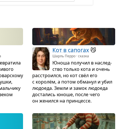
Кот в сапо­гах
😼
а
Шарль Перро · сказка
е­вра­тила
Юноша полу­чил в наслед­
ли­вого
ство только кота и очень
овар­скому
рас­стро­ился, но кот свёл его
вушки,
с королём, а потом обма­нул и убил
маль­чику
людо­еда. Земли и замок людо­еда
ве­ком
доста­лись юноше, после чего
он женился на прин­цессе.