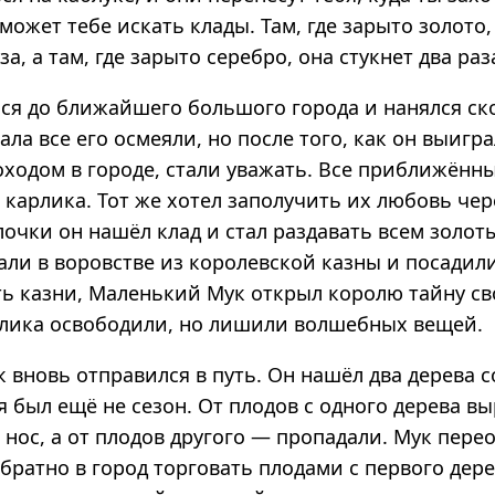
может тебе искать клады. Там, где зарыто золото,
а, а там, где зарыто серебро, она стукнет два раза
лся до ближайшего большого города и нанялся с
ала все его осмеяли, но после того, как он выигр
оходом в городе, стали уважать. Все приближённ
карлика. Тот же хотел заполучить их любовь чер
очки он нашёл клад и стал раздавать всем золот
али в воровстве из королевской казны и посадил
ь казни, Маленький Мук открыл королю тайну св
рлика освободили, но лишили волшебных вещей.
 вновь отправился в путь. Он нашёл два дерева 
 был ещё не сезон. От плодов с одного дерева в
нос, а от плодов другого — пропадали. Мук пере
братно в город торговать плодами с первого дере