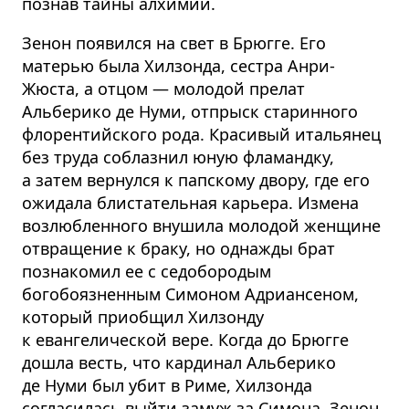
познав тайны алхимии.
Зенон появился на свет в Брюгге. Его
матерью была Хилзонда, сестра Анри-
Жюста, а отцом — молодой прелат
Альберико де Нуми, отпрыск старинного
флорентийского рода. Красивый итальянец
без труда соблазнил юную фламандку,
а затем вернулся к папскому двору, где его
ожидала блистательная карьера. Измена
возлюбленного внушила молодой женщине
отвращение к браку, но однажды брат
познакомил ее с седобородым
богобоязненным Симоном Адриансеном,
который приобщил Хилзонду
к евангелической вере. Когда до Брюгге
дошла весть, что кардинал Альберико
де Нуми был убит в Риме, Хилзонда
согласилась выйти замуж за Симона, Зенон