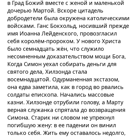
в Град Божий вместе с женой и маленькой
дочерью Мартой. Вскоре цитадель
добродетели была окружена католическими
войсками. Ганс Бокхольд, носивший прежде
имя Иоанна Лейденского, провозгласил
себя королём-пророком. У нового Христа
было семнадцать жён, что служило
несомненным доказательством мощи Бога,
Когда Симон уехал собирать деньги для
святого дела, Хилзонда стала
восемнадцатой. Одурманенная экстазом,
она едва заметила, как в город во рвались
солдаты епископа. Начались массовые
казни. Хилзонде отрубили голову, а Марту
верная служанка спрятала до возвращения
Симона. Старик ни словом не упрекнул
погибшую жену: в ее падении он винил
только себя. Жить ему оставалось недолго,