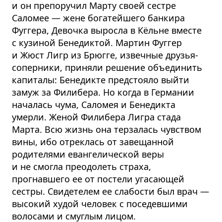
и он препоручил Марту своей сестре
Саломее — жене богатейшего банкира
Фуггера, Девочка выросла в Кёльне вместе
с кузиной Бенедиктой. Мартин Фуггер
и Жюст Лигр из Брюгге, извечные друзья-
соперники, приняли решение объединить
капиталы: Бенедикте предстояло выйти
замуж за Филибера. Но когда в Германии
началась чума, Саломея и Бенедикта
умерли. Женой Филибера Лигра стада
Марта. Всю жизнь она терзалась чувством
вины, ибо отреклась от завещанной
родителями евангелической веры
и не смогла преодолеть страха,
прогнавшего ее от постели угасающей
сестры. Свидетелем ее слабости был врач —
высокий худой человек с поседевшими
волосами и смуглым лицом.