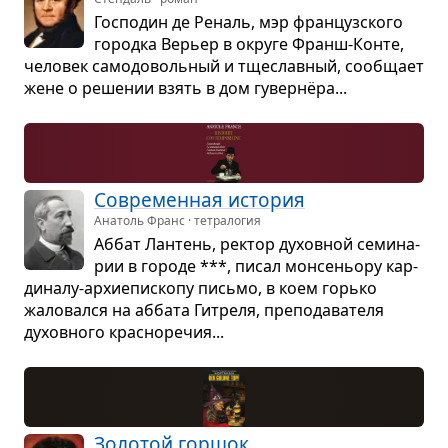
Гос­по­дин де Реналь, мэр фран­цуз­ского
городка Верьер в округе Франш-Конте,
чело­век само­до­воль­ный и тще­слав­ный, сооб­щает
жене о реше­нии взять в дом гувер­нёра...
Совре­мен­ная исто­рия
Анатоль Франс · тетралогия
Аббат Лан­тень, рек­тор духов­ной семи­на­
рии в городе ***, писал мон­се­ньору кар­
ди­налу-архи­епи­скопу письмо, в коем горько
жало­вался на аббата Гит­реля, пре­по­да­ва­теля
духов­ного крас­но­ре­чия...
Золо­той гор­шок