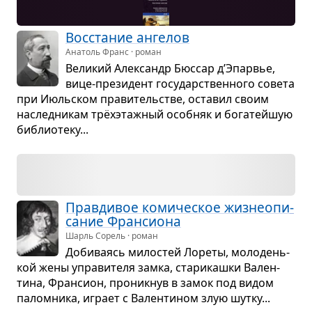
Вос­ста­ние анге­лов
Анатоль Франс · роман
Вели­кий Алек­сандр Бюс­сар д’Эпарвье,
вице-пре­зи­дент госу­дар­ствен­ного совета
при Июль­ском пра­ви­тель­стве, оста­вил своим
наслед­ни­кам трёх­этаж­ный особ­няк и бога­тейшую
биб­лио­теку...
Прав­ди­вое коми­че­ское жиз­не­опи­
са­ние Фран­си­она
Шарль Сорель · роман
Доби­ва­ясь мило­стей Лореты, моло­день­
кой жены упра­ви­теля замка, ста­ри­кашки Вален­
тина, Фран­сион, про­ник­нув в замок под видом
палом­ника, играет с Вален­ти­ном злую шутку...