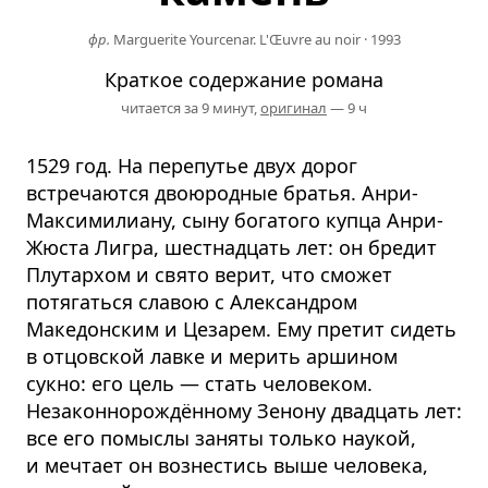
фр.
Marguerite Yourcenar. L'Œuvre au noir
·
1993
Краткое содержание романа
читается за 9 минут,
оригинал
— 9 ч
1529 год. На перепутье двух дорог
встречаются двоюродные братья. Анри-
Максимилиану, сыну богатого купца Анри-
Жюста Лигра, шестнадцать лет: он бредит
Плутархом и свято верит, что сможет
потягаться славою с Александром
Македонским и Цезарем. Ему претит сидеть
в отцовской лавке и мерить аршином
сукно: его цель — стать человеком.
Незаконнорождённому Зенону двадцать лет:
все его помыслы заняты только наукой,
и мечтает он вознестись выше человека,