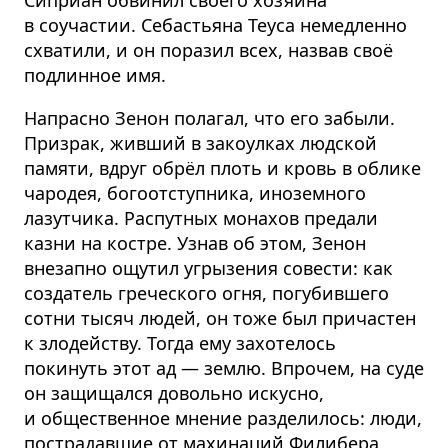
Сиприан обвинил своего хозяина
в соучастии. Себастьяна Теуса немедленно
схватили, и он поразил всех, назвав своё
подлинное имя.
Напрасно Зенон полагал, что его забыли.
Призрак, живший в закоулках людской
памяти, вдруг обрёл плоть и кровь в облике
чародея, богоотступника, иноземного
лазутчика. Распутных монахов предали
казни на костре. Узнав об этом, Зенон
внезапно ощутил угрызения совести: как
создатель греческого огня, погубившего
сотни тысяч людей, он тоже был причастен
к злодейству. Тогда ему захотелось
покинуть этот ад — землю. Впрочем, на суде
он защищался довольно искусно,
и общественное мнение разделилось: люди,
пострадавшие от махинаций Филибера,