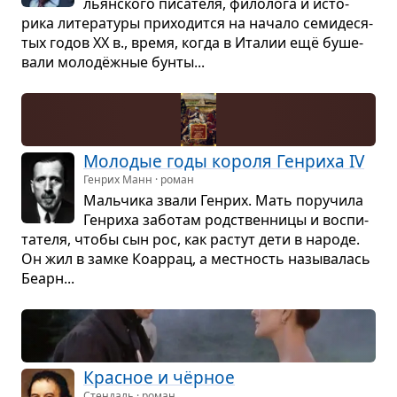
льян­ского писа­теля, фило­лога и исто­
рика лите­ра­туры при­хо­дится на начало семи­де­ся­
тых годов XX в., время, когда в Ита­лии ещё буше­
вали молодёж­ные бунты...
Моло­дые годы короля Ген­риха IV
Генрих Манн · роман
Маль­чика звали Ген­рих. Мать пору­чила
Ген­риха забо­там род­ствен­ницы и вос­пи­
та­теля, чтобы сын рос, как рас­тут дети в народе.
Он жил в замке Коар­рац, а мест­ность назы­ва­лась
Беарн...
Крас­ное и чёр­ное
Стендаль · роман