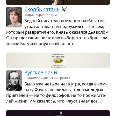
Скорбь сатаны
👿
Мария Корелли · роман
Бед­ный писа­тель вне­запно раз­бо­га­тел,
утра­тил талант и подру­жился с кня­зем,
кото­рый раз­вра­тил его. Князь ока­зался дья­во­лом.
Он предо­ста­вил писа­телю выбор, тот выбрал слу­
же­ние Богу и вер­нул свой талант.
Рус­ские ночи
Владимир Одоевский · роман
Было уже четыре часа утра, когда в ком­
нату Фау­ста вва­ли­лась толпа моло­дых
при­я­те­лей — не то фило­со­фов, не то про­жи­га­те­
лей жизни. Им каза­лось, что Фауст знает все...