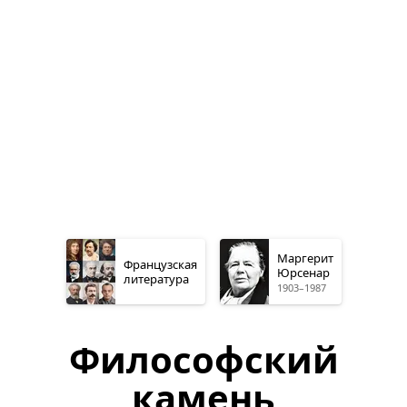
Маргерит
Французская
Юрсенар
литература
1903–1987
Философский
камень