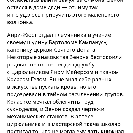
остался в доме дяди — отчиму так
и не удалось приручить этого маленького
волчонка.
Анри-Жюст отдал племянника в учение
своему шурину Бартоломе Кампанусу,
канонику церкви Святого Доната.
Некоторые знакомства Зенона беспокоили
родных: он охотно водил дружбу
с цирюльником Яном Мейерсом и ткачом
Коласом Гелом. Ян не знал себе равных
в искусстве пускать кровь, но его
подозревали в тайном расчленении трупов.
Колас же мечтал облегчить труд
сукноделов, и Зенон создал чертежи
механических станков. В аптеке
цирюльника и в мастерской ткача школяр
постигал то, что не могла ему дать книжная