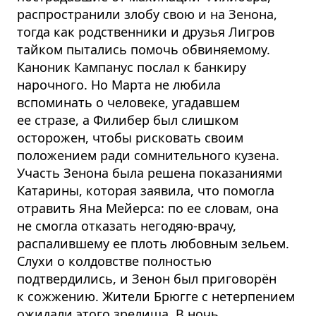
распространили злобу свою и на Зенона,
тогда как родственники и друзья Лигров
тайком пытались помочь обвиняемому.
Каноник Кампанус послал к банкиру
нарочного. Но Марта не любила
вспоминать о человеке, угадавшем
ее стразе, а Филибер был слишком
осторожен, чтобы рисковать своим
положением ради сомнительного кузена.
Участь Зенона была решена показаниями
Катарины, которая заявила, что помогла
отравить Яна Мейерса: по ее словам, она
не смогла отказать негодяю-врачу,
распалившему ее плоть любовным зельем.
Слухи о колдовстве полностью
подтвердились, и Зенон был приговорён
к сожжению. Жители Брюгге с нетерпением
ожидали этого зрелища. В ночь