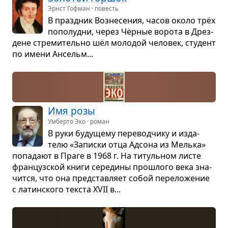
Эрнст Гофман · повесть
В празд­ник Воз­не­се­ния, часов около трёх
попо­лу­дни, через Чёр­ные ворота в Дрез­
дене стре­ми­тельно шёл моло­дой чело­век, сту­дент
по имени Ансельм...
Имя розы
Умберто Эко · роман
В руки буду­щему пере­вод­чику и изда­
телю «Записки отца Адсона из Мелька»
попа­дают в Праге в 1968 г. На титуль­ном листе
фран­цуз­ской книги сере­дины про­шлого века зна­
чится, что она пред­став­ляет собой пере­ло­же­ние
с латин­ского тек­ста XVII в...