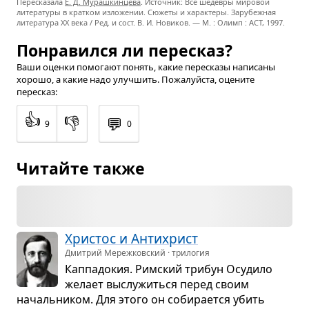
Пересказала
Е. Д. Мурашкинцева
. Источник: Все шедевры мировой
литературы в кратком изложении. Сюжеты и характеры. Зарубежная
литература XX века / Ред. и сост. В. И. Новиков. — М. : Олимп : ACT, 1997.
Понравился ли пересказ?
Ваши оценки помогают понять, какие пересказы написаны
хорошо, а какие надо улучшить. Пожалуйста, оцените
пересказ:
👍
👎
💬
9
0
Читайте также
Хри­стос и Анти­христ
Дмитрий Мережковский · трилогия
Кап­па­до­кия. Рим­ский три­бун Осу­дило
желает выслу­житься перед своим
началь­ни­ком. Для этого он соби­ра­ется убить