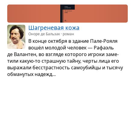
Шагре­не­вая кожа
Оноре де Бальзак · роман
В конце октя­бря в зда­ние Пале-Рояля
вошёл моло­дой чело­век — Рафа­эль
де Валан­тен, во взгляде кото­рого игроки заме­
тили какую-то страш­ную тайну, черты лица его
выра­жали бес­страст­ность само­убийцы и тысячу
обма­ну­тых надежд...
Хро­мой бес
Ален Рене Лесаж · роман
«Вам известно, что вы спите со вче­раш­
него утра?» — входя в ком­нату к сту­денту
дону Клео­фасу, спро­сил один из его при­я­те­лей...