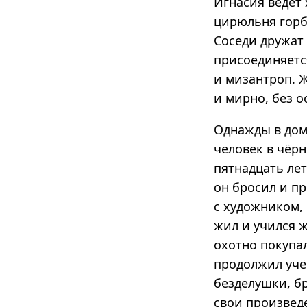
Игнасия ведёт 
цирюльня горб
Соседи дружат
присоединяетс
и мизантроп. Ж
и мирно, без о
Однажды в дом
человек в чёрн
пятнадцать лет
он бросил и п
с художником,
жил и учился ж
охотно покупал
продолжил учё
безделушки, б
свои произведе