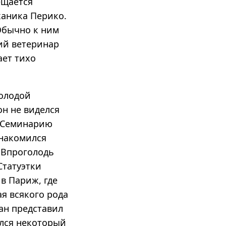
ещается
ханика Перико.
 Обычно к ним
ий ветеринар
ает тихо
олодой
он не виделся
. Семинарию
знакомился
 Впроголодь
Статуэтки
 в Париж, где
я всякого рода
ан представил
ился некоторый