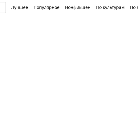
Лучшее
Популярное
Нонфикшен
По культурам
По 