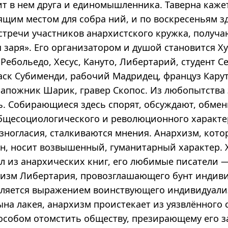
ит в нем друга и единомышленника. Таверна каже
ящим местом для собра ний, и по воскресеньям з
стречи участников анархистского кружка, получ
 заря». Его организатором и душой становится Ху
Ребольедо, Хесус, Кануто, Либертарий, студент С
аск Субименди, рабочий Мадридец, француз Карут
сапожник Шарик, гравер Скопос. Из любопытства
ь. Собирающиеся здесь спорят, обсуждают, обме
бщесоциологического и революционного характе
зногласия, сталкиваются мнения. Анархизм, кот
ан, носит возвышенный, гуманитарный характер. 
ал из анархических книг, его любимые писатели 
хизм Либертария, провозглашающего бунт индив
является выражением воинствующего индивидуали
ына лакея, анархизм проистекает из уязвлённого
пособом отомстить обществу, презирающему его з