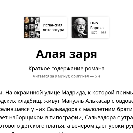
Пио
Испанская
Бароха
литература
1872–1956
Алая заря
Краткое содержание романа
читается за 9 минут,
оригинал
— 6 ч
ы. На окраинной улице Мадрида, к которой прим
одских кладбищ, живут Мануэль Алькасар с овдов
селившаяся у них Сальвадора с малолетним брати
ает наборщиком в типографии, Сальвадора с утра
отового детского платья, а вечером даёт уроки ру