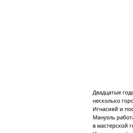
Двадцатые год
несколько гор
Игнасией и по
Мануэль работ
в мастерской г