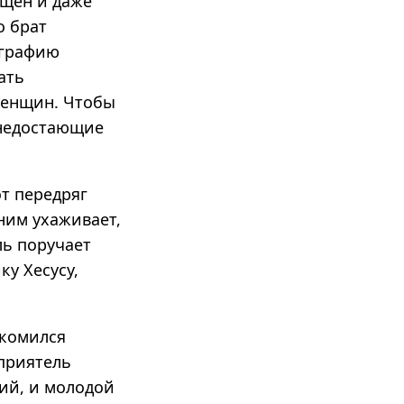
ущён и даже
о брат
ографию
ать
женщин. Чтобы
 недостающие
т передряг
ним ухаживает,
ль поручает
у Хесусу,
акомился
 приятель
ий, и молодой