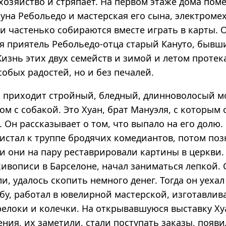
хозяйство и стряпает. На первом этаже дома пом
уна Ребольедо и мастерская его сына, электроме
 и частенько собираются вместе играть в карты.
я приятель Ребольедо-отца старый Кануто, бывш
изнь этих двух семейств и зимой и летом протек
собых радостей, но и без печалей.
 приходит стройный, бледный, длинноволосый м
ом с собакой. Это Хуан, брат Мануэля, с которым 
. Он рассказывает о том, что выпало на его долю
ристал к труппе бродячих комедиантов, потом по
 и они на пару реставрировали картины в церкви.
ивописи в Барселоне, начал заниматься лепкой. 
и, удалось скопить немного денег. Тогда он уехал
бу, работал в ювелирной мастерской, изготавлива
релоки и колечки. На открывавшуюся выставку Ху
ния, их заметили, стали поступать заказы, появ