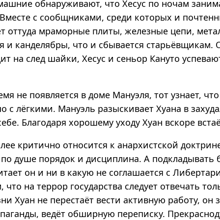
омашние обнаруживают, что Хесус по ночам зани
 Вместе с сообщниками, среди которых и почтен
нет оттуда мраморные плиты, железные цепи, мет
я и канделябры, что и сбывается старьёвщикам. 
т на след шайки, Хесус и сеньор Кануто успеваю
емя не появляется в доме Мануэля, тот узнает, что
о с лёгкими. Мануэль разыскивает Хуана в захуд
себе. Благодаря хорошему уходу Хуан вскоре встаё
лее критично относится к анархистской доктрине
у по душе порядок и дисциплина. А подкладывать
итает он и ни в какую не соглашается с Либертар
что на террор государства следует отвечать тол
ни Хуан не перестаёт вести активную работу, он 
паганды, ведёт обширную переписку. Прекрасно