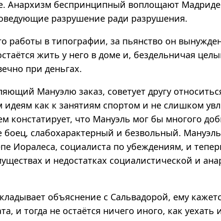
. Анархизм беспринципный воплощают Мадридец
поведующие разрушение ради разрушения.
го работы в типографии, за пьянство он вынужде
 остаётся жить у него в доме и, бездельничая цел
вечно при деньгах.
ляющий Мануэлю заказ, советует другу относитьс
 идеям как к занятиям спортом и не слишком увл
м констатирует, что Мануэль мог бы многого доб
не боец, слабохарактерный и безвольный. Мануэл
пе Иоралеса, социалиста по убеждениям, и тепер
муществах и недостатках социалистической и ана
кладывает объяснение с Сальвадорой, ему кажетс
та, и тогда не остаётся ничего иного, как уехать 