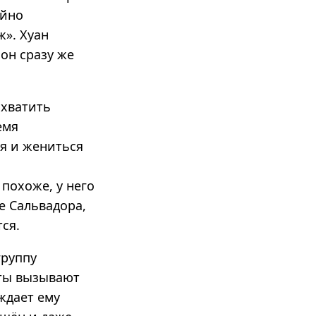
айно
ж». Хуан
он сразу же
схватить
емя
мя и жениться
похоже, у него
е Сальвадора,
ся.
группу
оты вызывают
ждает ему