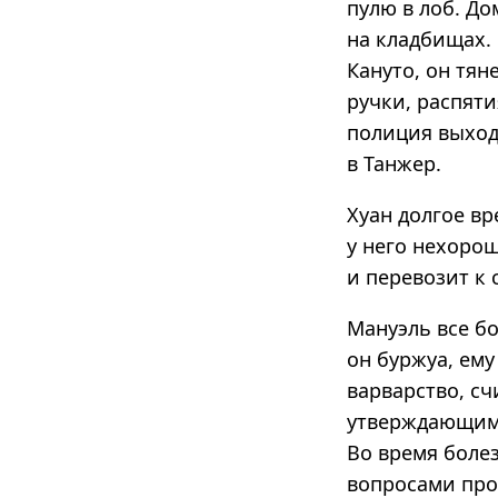
пулю в лоб. Д
на кладбищах.
Кануто, он тя
ручки, распяти
полиция выходи
в Танжер.
Хуан долгое вр
у него нехорош
и перевозит к 
Мануэль все бо
он буржуа, ем
варварство, сч
утверждающим, 
Во время болез
вопросами про