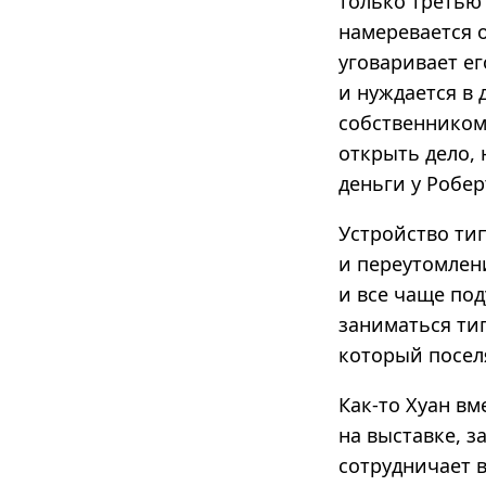
только третью 
намеревается о
уговаривает ег
и нуждается в 
собственником
открыть дело,
деньги у Робер
Устройство ти
и переутомлени
и все чаще по
заниматься ти
который поселя
Как-то Хуан в
на выставке, з
сотрудничает 