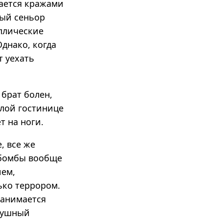
мается кражами
ный сеньор
аллические
Однако, когда
т уехать
 брат болен,
алой гостинице
т на ноги.
, все же
 бомбы вообще
ием,
ько террором.
занимается
душный