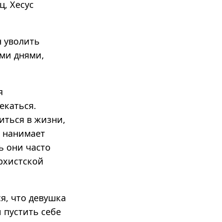
, Хесус
н уволить
ыми днями,
я
екаться.
иться в жизни,
ь нанимает
ь они часто
рхистской
я, что девушка
и пустить себе