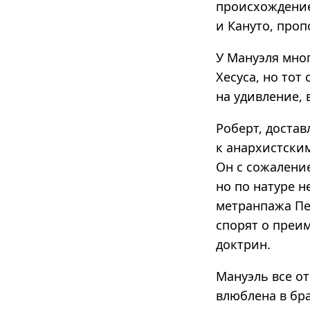
происхождение
и Кануто, про
У Мануэля мно
Хесуса, но тот
на удивление, 
Роберт, достав
к анархистским
Он с сожаление
но по натуре 
метранпажа Пе
спорят о преи
доктрин.
Мануэль все от
влюблена в бра