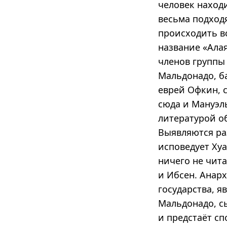
человек наход
весьма подход
происходить в
название «Алая
членов группы 
Мальдонадо, б
еврей Офкин, 
сюда и Мануэл
литературой о
Выявляются ра
исповедует Ху
ничего не чит
и Ибсен. Анар
государства, 
Мальдонадо, с
и предстаёт с