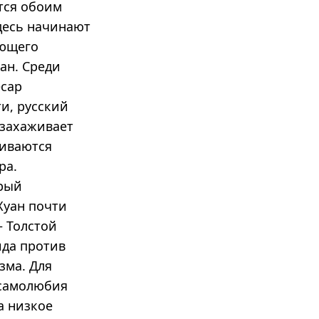
тся обоим
десь начинают
ающего
ан. Среди
есар
и, русский
 захаживает
ниваются
ра.
орый
Хуан почти
— Толстой
ида против
зма. Для
 самолюбия
а низкое