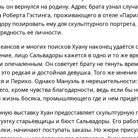
рь он вернулся на родину. Адрес брата узнал случ
а Роберта Гэстинга, проживающего в отеле «Пари
ору позировать ему для скульптурного портрета, 
рядность её личности.
еансов и многих поисков Хуану наконец удаётся 
ние, лицо Сальвадоры кажется в одно и то же вр
и опечаленным. Он советует брату не тянуть вре
 это редкая и достойная девушка. Того же мнения
я и Перико. Однако Мануэль в нерешительности: 
его, кроме чувства благодарности, ведь если бы н
н жизнь босяка, промышляющего где и чем придёт
нную выставку Хуан предоставляет скульптурную 
атуэтку старьёвщицы и бюст Сальвадоры. Его раб
лки, начинают поступать заказы. Но жюри прису