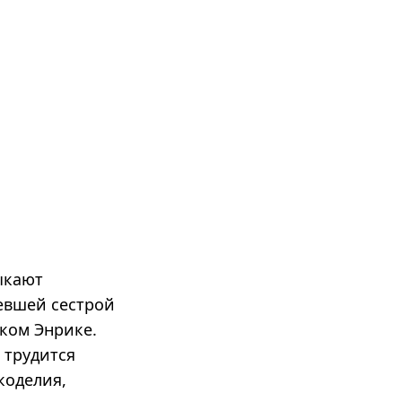
ыкают
евшей сестрой
ком Энрике.
 трудится
коделия,