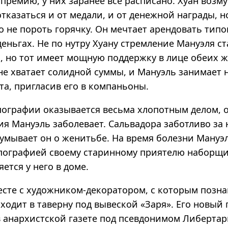
премию, у них заранее все расписано. Хуан возм
тказаться и от медали, и от денежной награды, н
о не пороть горячку. Он мечтает арендовать тип
деньгах. Не по нутру Хуану стремление Мануэля ст
, но тот имеет мощную поддержку в лице обеих 
 не хватает солидной суммы, и Мануэль занимает
та, пригласив его в компаньоны.
пографии оказывается весьма хлопотным делом, о
я Мануэль заболевает. Сальвадора заботливо за 
думывает он о женитьбе. На время болезни Мануэ
пографией своему старинному приятелю наборщик
ется у него в доме.
месте с художником-декоратором, с которым позн
аходит в таверну под вывеской «Заря». Его новый
в анархистской газете под псевдонимом Либертар