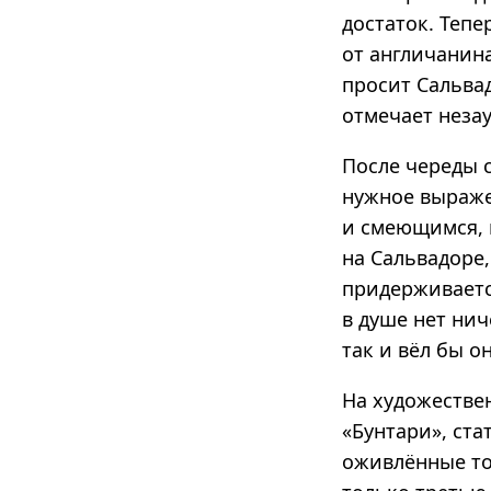
достаток. Тепе
от англичанин
просит Сальвад
отмечает незау
После череды с
нужное выраже
и смеющимся, 
на Сальвадоре,
придерживаетс
в душе нет нич
так и вёл бы о
На художестве
«Бунтари», ст
оживлённые то