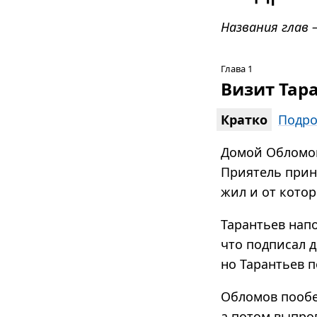
Названия глав 
Глава 1
Визит Тар
Кратко
Подро
Домой Обломов 
Приятель прин
жил и от котор
Тарантьев нап
что подписал д
но Тарантьев п
Обломов пообе
а потом выпров