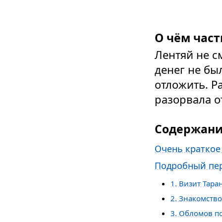
О чём част
Лентяй не с
денег не бы
отложить. Р
разорвала 
Содержан
Очень краткое
Подробный пер
1. Визит Тара
2. Знакомств
3. Обломов п