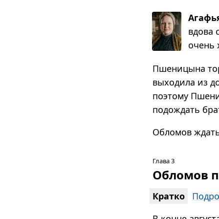
Агафь
вдова с
очень 
Пшеницына тор
выходила из до
поэтому Пшени
подождать бра
Обломов ждать
Глава 3
Обломов п
Кратко
Подро
В конце август