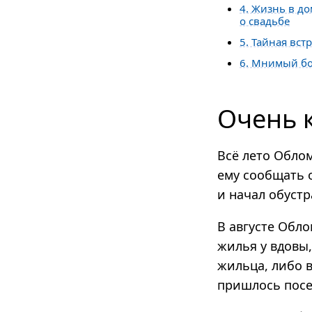
4. Жизнь в д
о свадьбе
5. Тайная вст
6. Мнимый б
Очень 
Всё лето Обло
ему сообщать о
и начал обустр
В августе Обло
жилья у вдовы,
жильца, либо в
пришлось посе