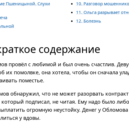
оме Пшеницыной. Слухи
10. Разговор мошенник
11. Ольга разрывает от
реча
12. Болезнь
ольной
краткое содержание
мов провёл с любимой и был очень счастлив. Дев
б их помолвке, она хотела, чтобы он сначала ула
аивать поместье.
мов обнаружил, что не может разорвать контракт
 который подписал, не читая. Ему надо было либ
ыплатить огромную неустойку. Денег у Обломова 
литься у вдовы.