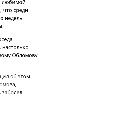
у любимой
, что среди
ко недель
ы.
оседа
ь настолько
ивому Обломову
щил об этом
омова,
в заболел