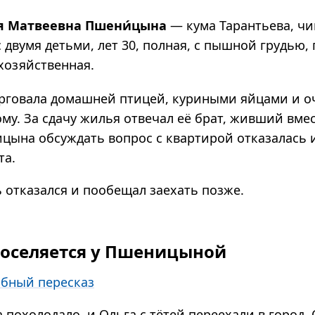
я Матвеевна Пшени́цына
— кума Таран­тьева, чи
 двумя детьми, лет 30, пол­ная, с пыш­ной гру­дью, г
хозяйствен­ная.
говала домашней птицей, куриными яйцами и о
му. За сдачу жилья отвечал её брат, живший вмес
цына обсуждать вопрос с квартирой отказалась 
та.
 отказался и пообещал заехать позже.
оселяется у Пшеницыной
бный пересказ
а похолодало, и Ольга с тётей переехали в город.