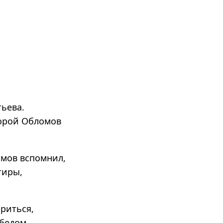
тьева.
торой Обломов
омов вспомнил,
тиры,
риться,
обедом.