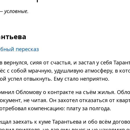
— условные.
антьева
бный пересказ
вернулся, сияя от счастья, и застал у себя Таран
ёс с собой мрачную, удушливую атмосферу, в ко
ой успел отвыкнуть. Ему стало неприятно.
омнил Обломову о контракте на съём жилья. Обл
окумент, не читая. Он захотел отказаться от квар
отребовал компенсацию: плату за полгода.
щал заехать к куме Тарантьева и обо всём догово
одил приятеля, не дав ему денег и не накормив 