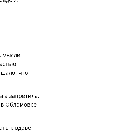
ь мысли
частью
ешало, что
ьга запретила.
 в Обломовке
ать к вдове