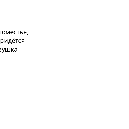
поместье,
придётся
евушка
и