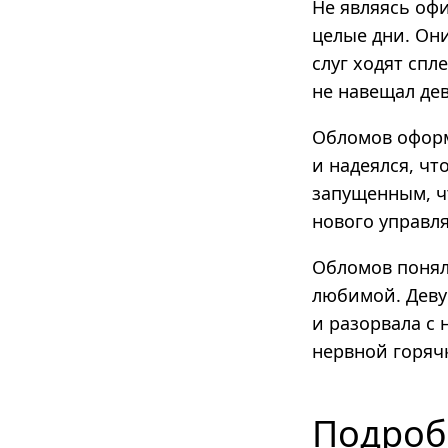
Не являясь оф
целые дни. Они
слуг ходят спл
не навещал дев
Обломов оформ
и надеялся, чт
запущенным, ч
нового управл
Обломов понял,
любимой. Деву
и разорвала с
нервной горяч
Подроб