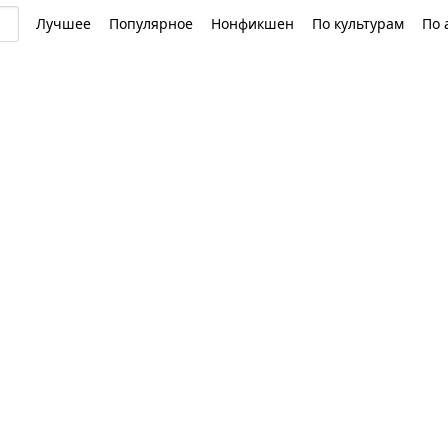
Лучшее
Популярное
Нонфикшен
По культурам
По 