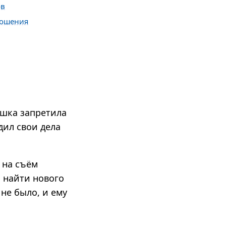
ов
ношения
ушка запретила
дил свои дела
 на съём
о найти нового
не было, и ему