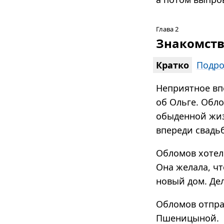
Глава 2
Знакомств
Кратко
Подро
Неприятное вп
об Ольге. Обло
обыденной жиз
впереди свадьб
Обломов хотел 
Она желала, ч
новый дом. Де
Обломов отправ
Пшеницыной.