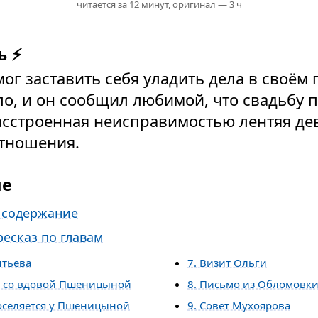
читается за 12 минут,
оригинал — 3 ч
ь ⚡
мог заставить себя уладить дела в своём 
ло, и он сообщил любимой, что свадьбу 
асстроенная неисправимостью лентяя д
отношения.
ие
 содержание
есказ по главам
нтьева
7. Визит Ольги
о со вдовой Пшеницыной
8. Письмо из Обломовк
оселяется у Пшеницыной
9. Совет Мухоярова