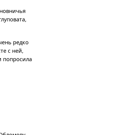
нов­ни­чья
лу­по­вата,
чень редко
те с ней,
и попросила
 Обломову