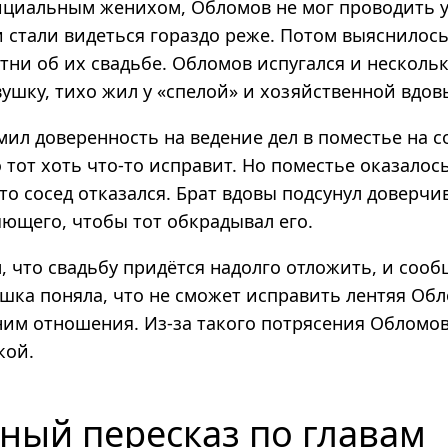
ициальным женихом, Обломов не мог проводить 
 стали видеться гораздо реже. Потом выяснилось
етни об их свадьбе. Обломов испугался и несколь
ушку, тихо жил у «спелой» и хозяйственной вдов
ил доверенность на ведение дел в поместье на с
о тот хоть что-то исправит. Но поместье оказалос
то сосед отказался. Брат вдовы подсунул доверч
яющего, чтобы тот обкрадывал его.
 что свадьбу придётся надолго отложить, и сооб
шка поняла, что не сможет исправить лентяя Обл
 ним отношения. Из-за такого потрясения Обломо
кой.
ный пересказ по главам