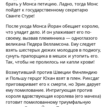
брать у Монса петицию. Ладно, тогда Монс
пойдет к государственному секретарю
Сванте Стуре!
После ухода Монса Йоран обещает королю,
что уладит дело. И он улаживает его по-
своему, вызвав племянника — одноглазого
великана Педера Велламсона. Ему следует
взять шестерых дюжих молодцов в подмогу,
сунуть прапорщика в мешок и утопить его.
Так, чтобы не пролилось ни капли крови!
Возмутивший против Швеции Финляндию
и Польшу герцог Юхан взят в плен. Риксдаг
приговаривает его к смерти, но Эрик дарует
ему помилование. Интригующая против
короля вдовствующая королева (его мачеха)
готовит помилованному триумфальную