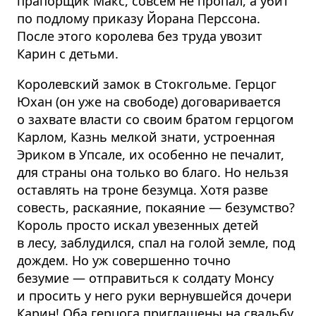
прапорщик Макс, совсем не пропал, а убит
по подлому приказу Йорана Перссона.
После этого королева без труда увозит
Карин с детьми.
Королевский замок в Стокгольме. Герцог
Юхан (он уже на свободе) договаривается
о захвате власти со своим братом герцогом
Карлом, Казнь мелкой знати, устроенная
Эриком в Упсале, их особенно не печалит,
для страны она только во благо. Но нельзя
оставлять на троне безумца. Хотя разве
совесть, раскаяние, покаяние — безумство?
Король просто искал увезенных детей
в лесу, заблудился, спал на голой земле, под
дождем. Но уж совершенно точно
безумие — отправиться к солдату Монсу
и просить у него руки вернувшейся дочери
Карин! Оба герцога приглашены на свадьбу,