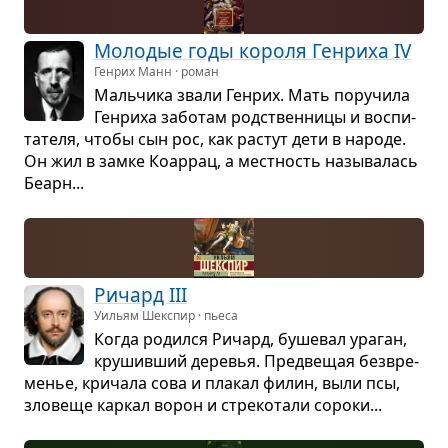
Моло­дые годы короля Ген­риха IV
Генрих Манн · роман
Маль­чика звали Ген­рих. Мать пору­чила
Ген­риха забо­там род­ствен­ницы и вос­пи­
та­теля, чтобы сын рос, как рас­тут дети в народе.
Он жил в замке Коар­рац, а мест­ность назы­ва­лась
Беарн...
Ричард III
Уильям Шекспир · пьеса
Когда родился Ричард, буше­вал ура­ган,
кру­шив­ший дере­вья. Пред­ве­щая без­вре­
ме­нье, кри­чала сова и пла­кал филин, выли псы,
зло­веще кар­кал ворон и стре­ко­тали сороки...