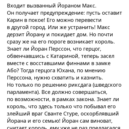
Входит вызванный Йораном Макс.
Он получает предупреждение: пусть оставит
Карин в покое! Его можно перевести
в другой город. Или же устранить! Макс
дерзит Йорану и покидает дом. Но почти
сразу же на его пороге возникает король.
Знает ли Йоран Перссон, что герцог,
обвенчавшись с Катариной, теперь засел
вместе с восставшими финнами в замке
Або? Тогда герцога Юхана, по мнению
Перссона, нужно схватить и казнить.
Но только по решению риксдага (шведского
парламента). Все должно совершаться,
по возможности, в рамках закона. Знает ли
король, что здесь только что побывал его
злейший враг Сванте Стуре, оскорблявший
Йорана и его семью! Йоран сам виноват,
считает король, ему уже не раз предлагался