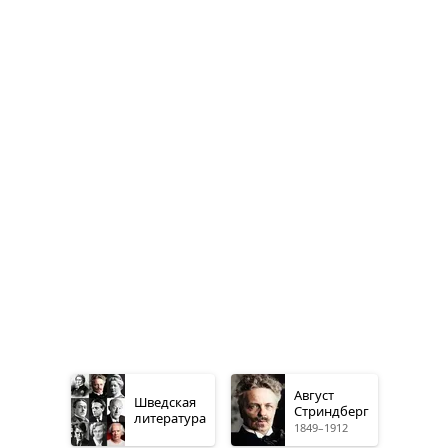
Август
Шведская
Стриндберг
литература
1849–1912