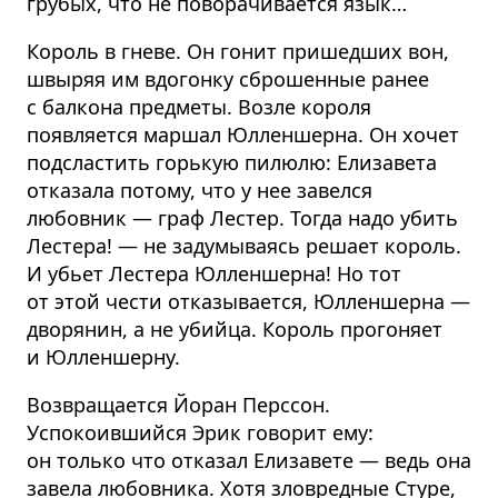
грубых, что не поворачивается язык…
Король в гневе. Он гонит пришедших вон,
швыряя им вдогонку сброшенные ранее
с балкона предметы. Возле короля
появляется маршал Юлленшерна. Он хочет
подсластить горькую пилюлю: Елизавета
отказала потому, что у нее завелся
любовник — граф Лестер. Тогда надо убить
Лестера! — не задумываясь решает король.
И убьет Лестера Юлленшерна! Но тот
от этой чести отказывается, Юлленшерна —
дворянин, а не убийца. Король прогоняет
и Юлленшерну.
Возвращается Йоран Перссон.
Успокоившийся Эрик говорит ему:
он только что отказал Елизавете — ведь она
завела любовника. Хотя зловредные Стуре,