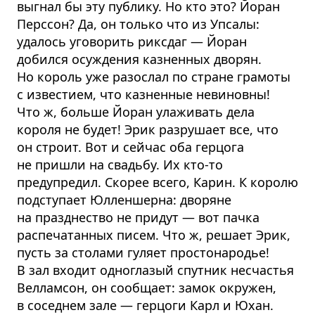
выгнал бы эту публику. Но кто это? Йоран
Перссон? Да, он только что из Упсалы:
удалось уговорить риксдаг — Йоран
добился осуждения казненных дворян.
Но король уже разослал по стране грамоты
с известием, что казненные невиновны!
Что ж, больше Йоран улаживать дела
короля не будет! Эрик разрушает все, что
он строит. Вот и сейчас оба герцога
не пришли на свадьбу. Их кто-то
предупредил. Скорее всего, Карин. К королю
подступает Юлленшерна: дворяне
на празднество не придут — вот пачка
распечатанных писем. Что ж, решает Эрик,
пусть за столами гуляет простонародье!
В зал входит одноглазый спутник несчастья
Велламсон, он сообщает: замок окружен,
в соседнем зале — герцоги Карл и Юхан.