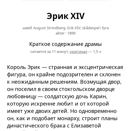
Эрик XIV
швед.
August Strindberg. Erik XIV; skådespel i fyra
akter
·
1899
Краткое содержание драмы
читается за 11 минут,
оригинал
— 1,5 ч
Король Эрик — странная и эксцентрическая
фигура, он крайне подозрителен и склонен
к неожиданным решениям. Возмущая двор,
он поселил в своем стокгольском дворце
любовницу — солдатскую дочь Карин,
которую искренне любит и от которой
имеет уже двоих детей. Но одновременно
он, как и подобает монарху, строит планы
династического брака с Елизаветой