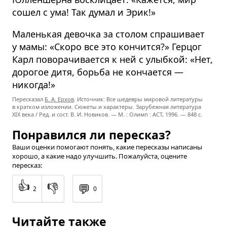
сошел с ума! Так думал и Эрик!»
Маленькая девочка за столом спрашивает
у мамы: «Скоро все это кончится?» Герцог
Карл поворачивается к ней с улыбкой: «Нет,
дорогое дитя, борьба не кончается —
никогда!»
Пересказал
Б. А. Ерхов
. Источник: Все шедевры мировой литературы
в кратком изложении. Сюжеты и характеры. Зарубежная литература
XIX века / Ред. и сост. В. И. Новиков. — М. : Олимп : ACT, 1996. — 848 с.
Понравился ли пересказ?
Ваши оценки помогают понять, какие пересказы написаны
хорошо, а какие надо улучшить. Пожалуйста, оцените
пересказ:
👍
👎
💬
2
0
Читайте также