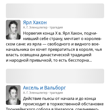
Ярл Хакон
А. Г. Эленшлегер · трагедия
Нор­ве­гия конца X в. Ярл Хакон, под­чи­
нив­ший себе страну, меч­тает о коро­лев­
ском сане: из ярла — сво­бод­ного и вид­ного вое­
на­чаль­ника он хочет пре­вра­титься в короля, чья
власть освя­щена дина­сти­че­ской тра­ди­цией
и народ­ной при­выч­кой, то есть бес­спорна...
Аксель и Валь­борг
А. Г. Эленшлегер · трагедия
Действие пьесы от начала и до конца
про­ис­хо­дит в тор­же­ствен­ной обста­новке
Трон­хейм­ского собора в Нида­росе, сред­не­ве­ко­