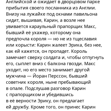
Английской и ожидает в дворцовом парке
прибытия своего посланника из Англии.
Внизу на лужайке под окнами павильона
сидит, вышивая, Карин, а возле нее
увивается караульный прапорщик Макс,
бывший её ухажер, которому она
предпочла короля — но не из тщеславия
или корысти: Карин жалеет Эрика, без нее,
как ей кажется, он пропадет. Король
замечает сверху солдата и, чтобы отпугнуть
его, сыплет вниз с балкона гвозди. Макс
уходит, но его место занимает другой
мужчина — Йоран Перссон, бывший
советник короля, ныне пребывающий
в опале. Подслушав разговор Карин
с прапорщиком и убедившись
в её верности Эрику, он предлагает
ей дружбу. Кроме того, он принес Карин