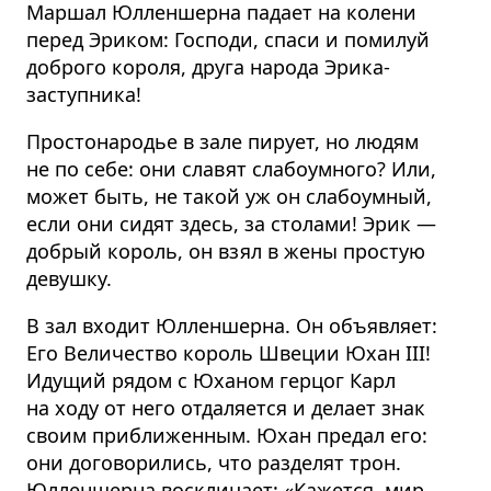
Маршал Юлленшерна падает на колени
перед Эриком: Господи, спаси и помилуй
доброго короля, друга народа Эрика-
заступника!
Простонародье в зале пирует, но людям
не по себе: они славят слабоумного? Или,
может быть, не такой уж он слабоумный,
если они сидят здесь, за столами! Эрик —
добрый король, он взял в жены простую
девушку.
В зал входит Юлленшерна. Он объявляет:
Его Величество король Швеции Юхан III!
Идущий рядом с Юханом герцог Карл
на ходу от него отдаляется и делает знак
своим приближенным. Юхан предал его:
они договорились, что разделят трон.
Юлленшерна восклицает: «Кажется, мир