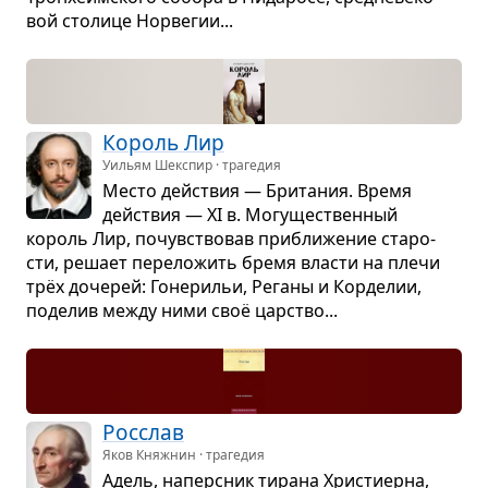
вой сто­лице Нор­ве­гии...
Король Лир
Уильям Шекспир · трагедия
Место действия — Бри­та­ния. Время
действия — XI в. Могу­ще­ствен­ный
король Лир, почув­ство­вав при­бли­же­ние ста­ро­
сти, решает пере­ло­жить бремя вла­сти на плечи
трёх доче­рей: Гоне­ри­льи, Реганы и Кор­де­лии,
поде­лив между ними своё цар­ство...
Рос­слав
Яков Княжнин · трагедия
Адель, наперс­ник тирана Хри­сти­ерна,