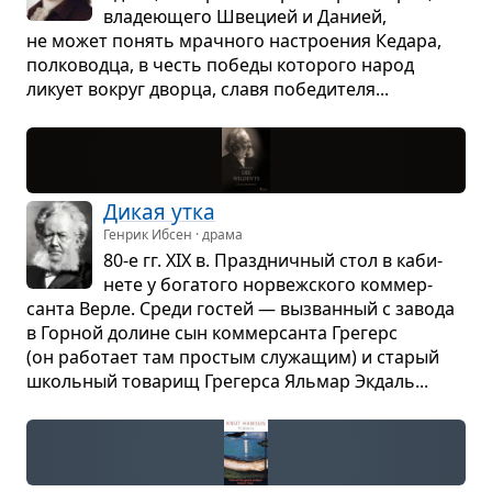
вла­де­ю­щего Шве­цией и Данией,
не может понять мрач­ного настро­е­ния Кедара,
пол­ко­водца, в честь победы кото­рого народ
ликует вокруг дворца, славя побе­ди­теля...
Дикая утка
Генрик Ибсен · драма
80-е гг. XIX в. Празд­нич­ный стол в каби­
нете у бога­того нор­веж­ского ком­мер­
санта Верле. Среди гостей — вызван­ный с завода
в Гор­ной долине сын ком­мер­санта Гре­герс
(он рабо­тает там про­стым слу­жа­щим) и ста­рый
школь­ный това­рищ Гре­герса Яль­мар Экдаль...