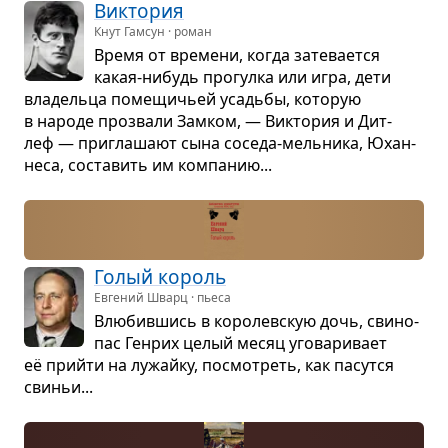
Вик­то­рия
Кнут Гамсун · роман
Время от вре­мени, когда зате­ва­ется
какая-нибудь про­гулка или игра, дети
вла­дельца поме­щи­чьей усадьбы, кото­рую
в народе про­звали Зам­ком, — Вик­то­рия и Дит­
леф — при­гла­шают сына соседа-мель­ника, Юхан­
неса, соста­вить им ком­па­нию...
Голый король
Евгений Шварц · пьеса
Влю­бив­шись в коро­лев­скую дочь, сви­но­
пас Ген­рих целый месяц уго­ва­ри­вает
её прийти на лужайку, посмот­реть, как пасутся
сви­ньи...