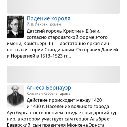
Паде­ние короля
Й. В. Йенсен · роман
Дат­ский король Кри­стиан II (или,
согласно ста­ро­дат­ской форме этого
имени, Кри­стьерн II) — доста­точно яркая лич­
ность в исто­рии Скан­ди­на­вии. Он пра­вил Данией
и Нор­ве­гией в 1513–1523 гг...
Агнеса Бер­науэр
Кристиан Хеббель · драма
Действие про­ис­хо­дит между 1420
и 1430 г. Насе­ле­ние воль­ного города
Аугс­бурга с нетер­пе­нием ожи­дает рыцар­ский тур­
нир, в кото­ром участ­вует сам гер­цог Аль­брехт
Бавар­ский, сын пра­ви­теля Мюн­хена Эрн­ста