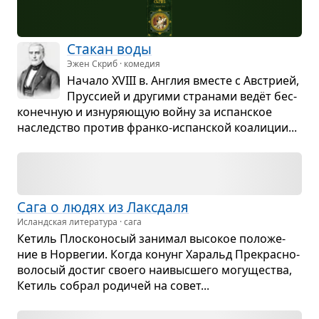
Ста­кан воды
Эжен Скриб · комедия
Начало XVIII в. Англия вме­сте с Австрией,
Прус­сией и дру­гими стра­нами ведёт бес­
ко­неч­ную и изну­ря­ю­щую войну за испан­ское
наслед­ство про­тив франко-испан­ской коа­ли­ции...
Сага о людях из Лак­с­даля
Исландская литература · сага
Кетиль Плос­ко­но­сый зани­мал высо­кое поло­же­
ние в Нор­ве­гии. Когда конунг Харальд Пре­крас­но­
во­ло­сый достиг сво­его наи­выс­шего могу­ще­ства,
Кетиль собрал роди­чей на совет...