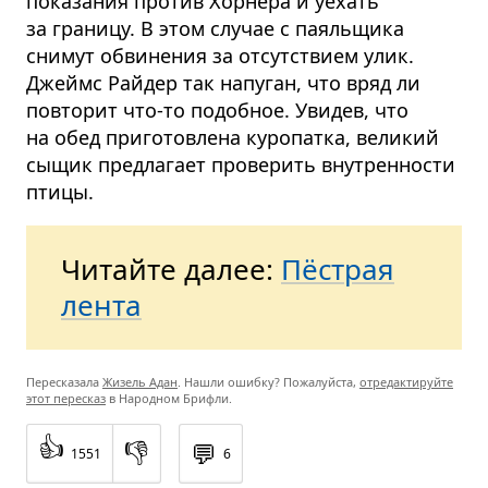
показания против Хорнера и уехать
за границу. В этом случае с паяльщика
снимут обвинения за отсутствием улик.
Джеймс Райдер так напуган, что вряд ли
повторит что-то подобное. Увидев, что
на обед приготовлена куропатка, великий
сыщик предлагает проверить внутренности
птицы.
Читайте далее:
Пёстрая
лента
Пересказала
Жизель Адан
. Нашли ошибку? Пожалуйста,
отредактируйте
этот пересказ
в Народном Брифли.
👍
👎
💬
1551
6