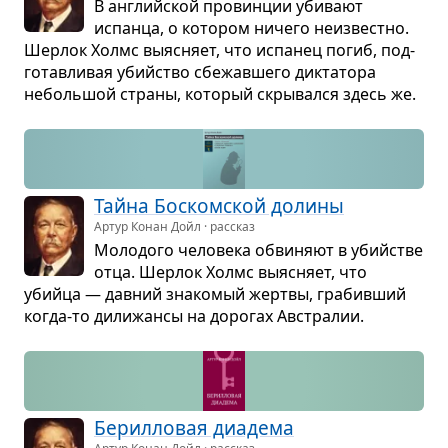
В английской про­вин­ции уби­вают
испанца, о кото­ром ничего неиз­вестно.
Шер­лок Холмс выяс­няет, что испа­нец погиб, под­
го­тав­ли­вая убийство сбе­жав­шего дик­та­тора
неболь­шой страны, кото­рый скры­вался здесь же.
Тайна Боском­ской долины
Артур Конан Дойл · рассказ
Моло­дого чело­века обви­няют в убийстве
отца. Шер­лок Холмс выяс­няет, что
убийца — дав­ний зна­ко­мый жертвы, гра­бив­ший
когда-то дили­жансы на доро­гах Австра­лии.
Берил­ло­вая диа­дема