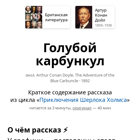
Артур
Британская
Конан
литература
Дойл
1859–1930
Голубой
карбункул
англ.
Arthur Conan Doyle. The Adventure of the
Blue Carbuncle
·
1892
Краткое содержание рассказа
из цикла «
Приключения Шерлока Холмса
»
читается за 3 минуты,
оригинал
— 40 мин
О чём рассказ ⚡