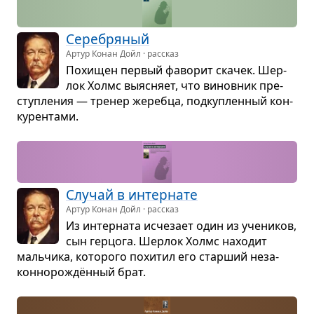
Сере­бря­ный
Артур Конан Дойл · рассказ
Похи­щен пер­вый фаво­рит ска­чек. Шер­
лок Холмс выяс­няет, что винов­ник пре­
ступ­ле­ния — тре­нер жеребца, под­куп­лен­ный кон­
ку­рен­тами.
Слу­чай в интер­нате
Артур Конан Дойл · рассказ
Из интер­ната исче­зает один из уче­ни­ков,
сын гер­цога. Шер­лок Холмс нахо­дит
маль­чика, кото­рого похи­тил его стар­ший неза­
кон­но­ро­ждён­ный брат.