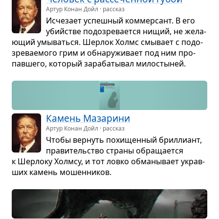
Артур Конан Дойл · рассказ
Исче­зает успеш­ный ком­мер­сант. В его
убийстве подо­зре­ва­ется нищий, не жела­
ю­щий умы­ваться. Шер­лок Холмс смы­вает с подо­
зре­ва­е­мого грим и обна­ру­жи­вает под ним про­
пав­шего, кото­рый зара­ба­ты­вал мило­сты­ней.
Камень Маза­рини
Артур Конан Дойл · рассказ
Чтобы вер­нуть похи­щен­ный брил­ли­ант,
пра­ви­тель­ство страны обра­ща­ется
к Шер­локу Хол­мсу, и тот ловко обма­ны­вает украв­
ших камень мошен­ни­ков.