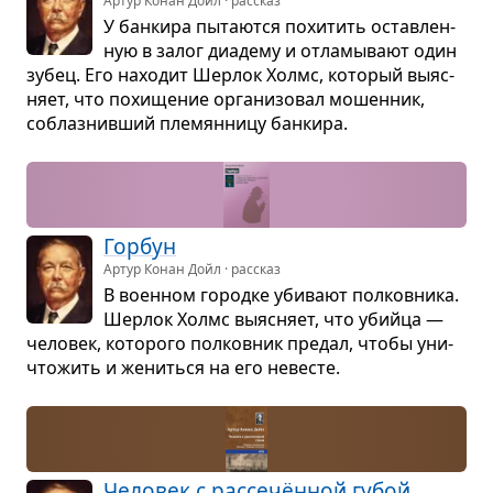
Артур Конан Дойл · рассказ
У бан­кира пыта­ются похи­тить остав­лен­
ную в залог диа­дему и отла­мы­вают один
зубец. Его нахо­дит Шер­лок Холмс, кото­рый выяс­
няет, что похи­ще­ние орга­ни­зо­вал мошен­ник,
соблаз­нив­ший пле­мян­ницу бан­кира.
Гор­бун
Артур Конан Дойл · рассказ
В воен­ном городке уби­вают пол­ков­ника.
Шер­лок Холмс выяс­няет, что убийца —
чело­век, кото­рого пол­ков­ник пре­дал, чтобы уни­
что­жить и жениться на его неве­сте.
Чело­век с рас­сечён­ной губой