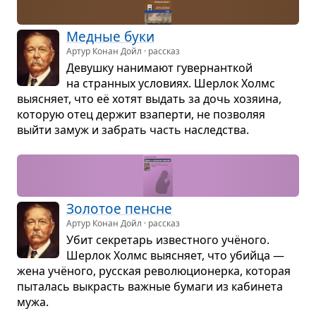
Мед­ные буки
Артур Конан Дойл · рассказ
Девушку нани­мают гувер­нант­кой
на стран­ных усло­виях. Шер­лок Холмс
выяс­няет, что её хотят выдать за дочь хозя­ина,
кото­рую отец дер­жит вза­перти, не поз­во­ляя
выйти замуж и забрать часть наслед­ства.
Золо­тое пенсне
Артур Конан Дойл · рассказ
Убит секре­тарь извест­ного учёного.
Шер­лок Холмс выяс­няет, что убийца —
жена учёного, рус­ская рево­лю­ци­о­нерка, кото­рая
пыта­лась выкрасть важ­ные бумаги из каби­нета
мужа.