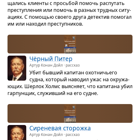
ща­лись кли­енты с прось­бой помочь рас­пу­тать
пре­ступ­ле­ния или помочь в раз­ных труд­ных ситу­
а­циях. С помо­щью сво­его друга детек­тив помо­гал
им или нахо­дил пре­ступ­ни­ков.
Чёр­ный Питер
Артур Конан Дойл · рассказ
Убит быв­ший капи­тан охот­ни­чьего
судна, кото­рый наво­дил ужас на окру­жа­
ю­щих. Шер­лок Холмс выяс­няет, что капи­тана убил
гар­пун­щик, слу­жив­ший на его судне.
Сире­не­вая сто­рожка
Артур Конан Дойл · рассказ