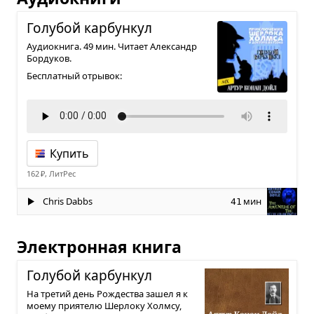
Голу­бой кар­бун­кул
Аудиокнига. 49 мин. Читает Александр
Бордуков.
Бесплатный отрывок:
Купить
162 ₽, ЛитРес
Chris Dabbs
мин
41
Электронная книга
Голу­бой кар­бун­кул
На третий день Рождества зашел я к
моему приятелю Шерлоку Холмсу,