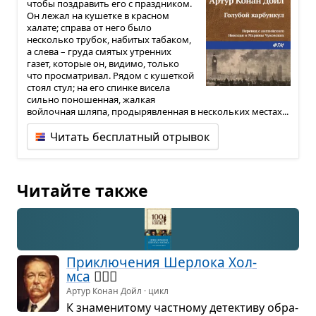
чтобы поздравить его с праздником.
Он лежал на кушетке в красном
халате; справа от него было
несколько трубок, набитых табаком,
а слева – груда смятых утренних
газет, которые он, видимо, только
что просматривал. Рядом с кушеткой
стоял стул; на его спинке висела
сильно поношенная, жалкая
войлочная шляпа, продырявленная в нескольких местах...
Читать бесплатный отрывок
Читайте также
При­клю­че­ния Шер­лока Хол­
мса
🕵🏻‍♂️
Артур Конан Дойл · цикл
К зна­ме­ни­тому част­ному детек­тиву обра­