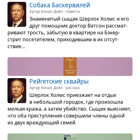
Собака Бас­кер­ви­лей
Артур Конан Дойл · повесть
Зна­ме­ни­тый сыщик Шер­лок Холмс и его
друг помощ­ник док­тор Ват­сон рас­смат­
ри­вают трость, забы­тую в квар­тире на Бэкер-
стрит посе­ти­те­лем, при­хо­див­шим в их отсут­
ствие...
Рейгет­ские сквайры
Артур Конан Дойл · рассказ
Шер­лок Холмс при­ез­жает на отдых
в неболь­шой горо­док, где про­изо­шла
мел­кая кража, а затем убийство. Сыщик выяс­няет,
что оба пре­ступ­ле­ния совер­шили члены одной
из двух враж­ду­ю­щий семей.