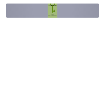
Чер­тежи Брюса-Пар­тинг­тона
Артур Конан Дойл · рассказ
В кар­мане уби­того инже­нера нахо­дят
чер­тежи под­вод­ной лодки, кото­рые явля­
ются госу­дар­ствен­ной тай­ной. Шер­лок Холмс
выяс­няет, что инже­нер погиб, пыта­ясь отнять
чер­тежи у украв­шего их шпи­она.
Пёстрая лента
Артур Конан Дойл · рассказ
Отчим уби­вает одну из своих пад­че­риц,
запу­стив в спальню девушки смер­тельно
ядо­ви­тую змею. Шер­лок Холмс спа­сает вто­рую
пад­че­рицу и карает убийцу.