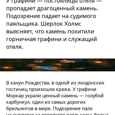
У графини — постоялицы отеля —
пропадает драгоценный камень.
Подозрение падает на судимого
паяльщика. Шерлок Холмс
выясняет, что камень похитили
горничная графини и служащий
отеля.
В канун Рождества, в одной из лондонских
гостиниц произошла кража. У графини
Моркар украли ценный камень — голубой
карбункул, один из самых дорогих
брильянтов в мире. Подозрение пало
на судимого за воровство паяльщика Джона