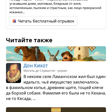
угасавшим днем, матовым, бледным от зноя,
истомленным, пылким и страстным, как лицо прекрасной
южанки...
Читать бесплатный отрывок
Читайте также
Дон Кихот
Мигель де Сервантес · роман
В некоем селе Ламан­ч­ском жил-был один
идальго, чьё иму­ще­ство заклю­ча­лось
в фамиль­ном копье, древ­нем щите, тощей кляче
да бор­зой собаке. Фами­лия его была не то Кехана,
не то Кесада, ...