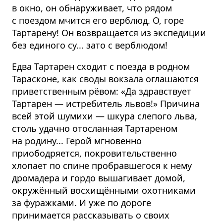
в окно, он обнаруживает, что рядом
с поездом мчится его верблюд. О, горе
Тартарену! Он возвращается из экспедиции
без единого су... зато с верблюдом!
Едва Тартарен сходит с поезда в родном
Тарасконе, как своды вокзала оглашаются
приветственным рёвом: «Да здравствует
Тартарен — истребитель львов!» Причина
всей этой шумихи — шкура слепого льва,
столь удачно отосланная Тартареном
на родину... Герой мгновенно
приободряется, покровительственно
хлопает по спине пробравшегося к нему
дромадера и гордо вышагивает домой,
окружённый восхищёнными охотниками
за фуражками. И уже по дороге
принимается рассказывать о своих