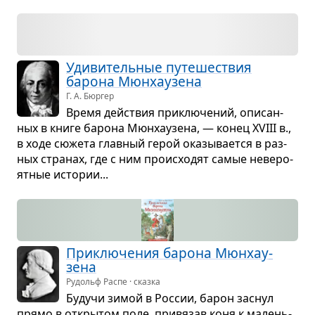
Уди­ви­тель­ные путе­ше­ствия
барона Мюн­ха­у­зена
Г. А. Бюргер
Время действия при­клю­че­ний, опи­сан­
ных в книге барона Мюн­ха­у­зена, — конец XVIII в.,
в ходе сюжета глав­ный герой ока­зы­ва­ется в раз­
ных стра­нах, где с ним про­ис­хо­дят самые неве­ро­
ят­ные исто­рии...
При­клю­че­ния барона Мюн­ха­у­
зена
Рудольф Распе · сказка
Будучи зимой в Рос­сии, барон заснул
прямо в откры­том поле, при­вя­зав коня к малень­