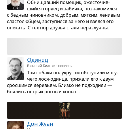
Обни­щав­ший поме­щик, оже­сто­чив­
шийся гор­дец и заби­яка, позна­ко­мился
с бед­ным чинов­ни­ком, добрым, мяг­ким, лени­вым
сла­сто­люб­цем, засту­пился за него и взялся его
опе­кать. С тех пор дру­зья стали нераз­лучны.
Оди­нец
Виталий Бианки · повесть
Три собаки полу­кру­гом обсту­пили могу­
чего лося-одинца, при­жали его к двум
срос­шимся дере­вьям. Близко не под­хо­дили —
боя­лись острых рогов и копыт...
Дон Жуан