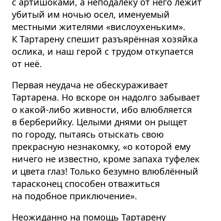
с артишоками, а неподалёку от него лежит
убитый им ночью осел, именуемый
местными жителями «вислоухеньким».
К Тартарену спешит разъярённая хозяйка
ослика, и наш герой с трудом откупается
от неё.
Первая неудача не обескураживает
Тартарена. Но вскоре он надолго забывает
о какой-либо живности, ибо влюбляется
в берберийку. Целыми днями он рыщет
по городу, пытаясь отыскать свою
прекрасную незнакомку, «о которой ему
ничего не известно, кроме запаха туфелек
и цвета глаз! Только безумно влюблённый
тарасконец способен отважиться
на подобное приключение».
Неожиданно на помощь Тартарену