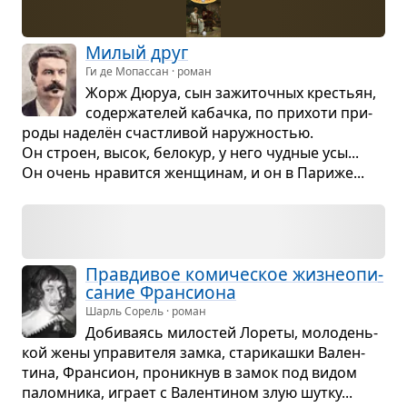
Милый друг
Ги де Мопассан · роман
Жорж Дюруа, сын зажи­точ­ных кре­стьян,
содер­жа­те­лей кабачка, по при­хоти при­
роды наделён счаст­ли­вой наруж­но­стью.
Он строен, высок, бело­кур, у него чуд­ные усы...
Он очень нра­вится жен­щи­нам, и он в Париже...
Прав­ди­вое коми­че­ское жиз­не­опи­
са­ние Фран­си­она
Шарль Сорель · роман
Доби­ва­ясь мило­стей Лореты, моло­день­
кой жены упра­ви­теля замка, ста­ри­кашки Вален­
тина, Фран­сион, про­ник­нув в замок под видом
палом­ника, играет с Вален­ти­ном злую шутку...