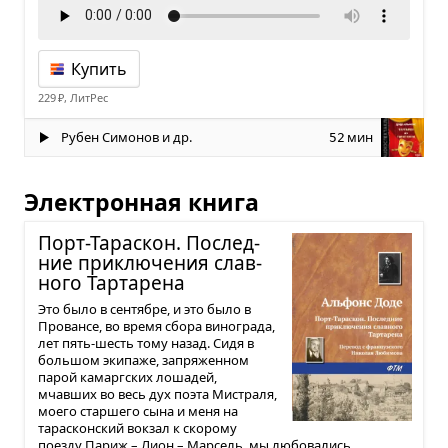
Купить
229 ₽, ЛитРес
Рубен Симонов и др.
мин
52
Электронная книга
Порт-Тарас­кон. Послед­
ние при­клю­че­ния слав­
ного Тар­та­рена
Это было в сентябре, и это было в
Провансе, во время сбора винограда,
лет пять-шесть тому назад. Сидя в
большом экипаже, запряженном
парой камаргских лошадей,
мчавших во весь дух поэта Мистраля,
моего старшего сына и меня на
тарасконский вокзал к скорому
поезду Париж – Лион – Марсель, мы любовались