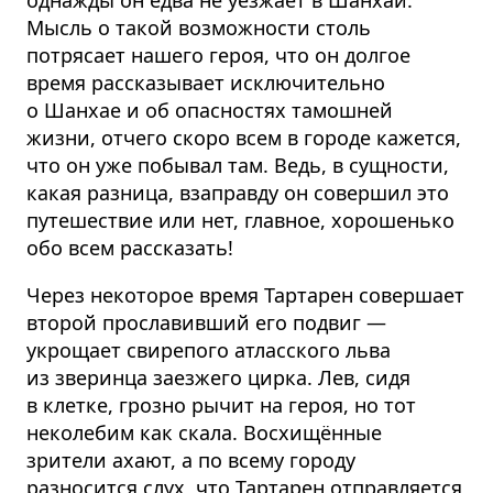
однажды он едва не уезжает в Шанхай.
Мысль о такой возможности столь
потрясает нашего героя, что он долгое
время рассказывает исключительно
о Шанхае и об опасностях тамошней
жизни, отчего скоро всем в городе кажется,
что он уже побывал там. Ведь, в сущности,
какая разница, взаправду он совершил это
путешествие или нет, главное, хорошенько
обо всем рассказать!
Через некоторое время Тартарен совершает
второй прославивший его подвиг —
укрощает свирепого атласского льва
из зверинца заезжего цирка. Лев, сидя
в клетке, грозно рычит на героя, но тот
неколебим как скала. Восхищённые
зрители ахают, а по всему городу
разносится слух, что Тартарен отправляется