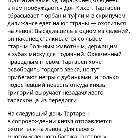
Прочитав заметку, тарасконец бледнеет:
в нем пробуждается Дон Кихот. Тартарен
сбрасывает тюрбан и туфли и в скрипучем
дилижансе едет на юг страны — охотиться
на львов! Высадившись в одном из селений,
он наконец сталкивается со львом —
старым больным животным, держащим
в зубах миску для подаяний. Охваченный
праведным гневом, Тартарен хочет
освободить гордого зверя, но тут
прибегают негры с дубинками, и только
подоспевший невесть откуда князь
Григорий выручает незадачливого
тарасконца из передряги.
На следующий день Тартарен
в сопровождении князя отправляется
охотиться на львов. Для своего
многочисленного багажа Тартарену