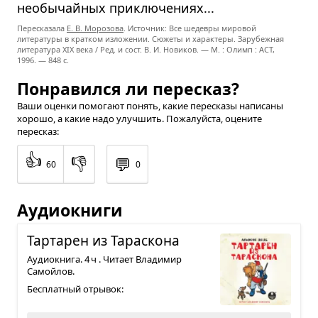
необычайных приключениях...
Пересказала
Е. В. Морозова
. Источник: Все шедевры мировой
литературы в кратком изложении. Сюжеты и характеры. Зарубежная
литература XIX века / Ред. и сост. В. И. Новиков. — М. : Олимп : ACT,
1996. — 848 с.
Понравился ли пересказ?
Ваши оценки помогают понять, какие пересказы написаны
хорошо, а какие надо улучшить. Пожалуйста, оцените
пересказ:
👍
👎
💬
60
0
Аудиокниги
Тар­та­рен из Тарас­кона
Аудиокнига. 4 ч . Читает Владимир
Самойлов.
Бесплатный отрывок: