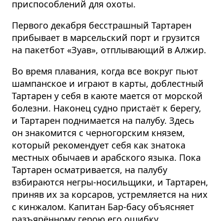
приспособлений для охоты.
Первого декабря бесстрашный Тартарен
прибывает в марсельский порт и грузится
на пакетбот «Зуав», отплывающий в Алжир.
Во время плавания, когда все вокруг пьют
шампанское и играют в карты, доблестный
Тартарен у себя в каюте мается от морской
болезни. Наконец судно пристаёт к берегу,
и Тартарен поднимается на палубу. Здесь
он знакомится с черногорским князем,
который рекомендует себя как знатока
местных обычаев и арабского языка. Пока
Тартарен осматривается, на палубу
взбираются негры-носильщики, и Тартарен,
приняв их за корсаров, устремляется на них
с кинжалом. Капитан Бар-басу объясняет
разъярённому герою его ошибку.