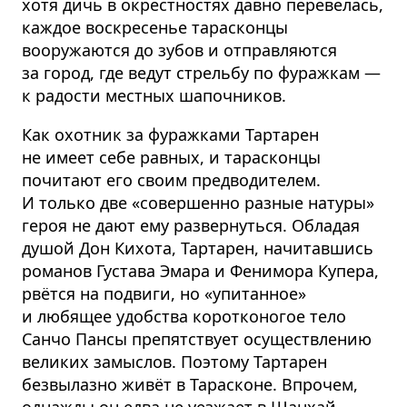
хотя дичь в окрестностях давно перевелась,
каждое воскресенье тарасконцы
вооружаются до зубов и отправляются
за город, где ведут стрельбу по фуражкам —
к радости местных шапочников.
Как охотник за фуражками Тартарен
не имеет себе равных, и тарасконцы
почитают его своим предводителем.
И только две «совершенно разные натуры»
героя не дают ему развернуться. Обладая
душой Дон Кихота, Тартарен, начитавшись
романов Густава Эмара и Фенимора Купера,
рвётся на подвиги, но «упитанное»
и любящее удобства коротконогое тело
Санчо Пансы препятствует осуществлению
великих замыслов. Поэтому Тартарен
безвылазно живёт в Тарасконе. Впрочем,