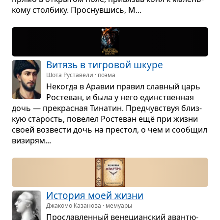
кому стол­бику. Про­снув­шись, М...
Витязь в тигро­вой шкуре
Шота Руставели · поэма
Неко­гда в Ара­вии пра­вил слав­ный царь
Росте­ван, и была у него един­ствен­ная
дочь — пре­крас­ная Тина­тин. Пред­чув­ствуя близ­
кую ста­рость, пове­лел Росте­ван ещё при жизни
своей воз­ве­сти дочь на пре­стол, о чем и сооб­щил
визи­рям...
Исто­рия моей жизни
Джакомо Казанова · мемуары
Про­слав­лен­ный вене­ци­ан­ский аван­тю­