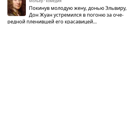
Мольер · комедия
Поки­нув моло­дую жену, донью Эль­виру,
Дон Жуан устре­мился в погоню за оче­
ред­ной пле­нив­шей его кра­са­ви­цей...
Док­тор Айбо­лит
Корней Чуковский · повесть
Жил-был на свете добрый док­тор Айбо­
лит. Док­тор лечил и зве­рей, и людей
и никому нико­гда не отка­зы­вал в помощи. В его
доме все­гда жили звери. И была у него злая
сестра Вар­вара...
Дове­рие
Муса Мураталиев · рассказ