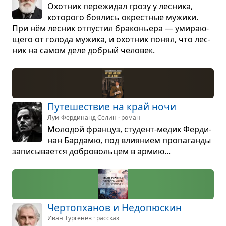
Охот­ник пере­жи­дал грозу у лес­ника,
кото­рого боя­лись окрест­ные мужики.
При нём лес­ник отпу­стил бра­ко­ньера — уми­ра­ю­
щего от голода мужика, и охот­ник понял, что лес­
ник на самом деле добрый чело­век.
Путе­ше­ствие на край ночи
Луи-Фердинанд Селин · роман
Моло­дой фран­цуз, сту­дент-медик Фер­ди­
нан Бар­дамю, под вли­я­нием про­па­ганды
запи­сы­ва­ется добро­воль­цем в армию...
Чер­топха­нов и Недо­пюс­кин
Иван Тургенев · рассказ