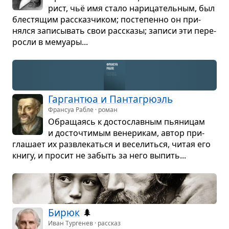
рист, чьё имя стало нари­ца­тель­ным, был
бле­стя­щим рас­сказ­чи­ком; посте­пенно он при­
нялся запи­сы­вать свои рас­сказы; записи эти пере­
росли в мему­ары...
Гар­ган­тюа и Пан­та­грюэль
Франсуа Рабле · роман
Обра­ща­ясь к досто­слав­ным пья­ни­цам
и досто­чти­мым вене­ри­кам, автор при­
гла­шает их раз­вле­каться и весе­литься, читая его
книгу, и про­сит не забыть за него выпить...
Бирюк
🌲
Иван Тургенев · рассказ