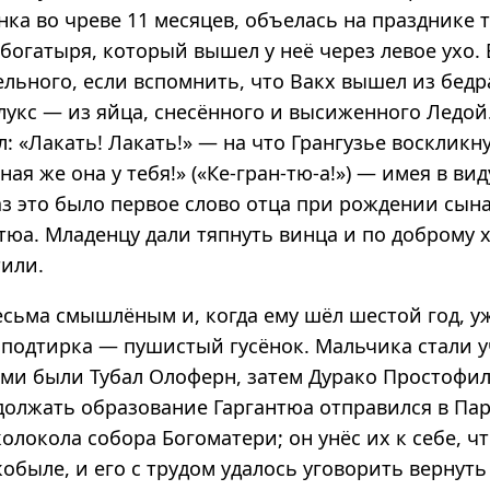
ка во чреве 11 месяцев, объелась на празднике 
богатыря, который вышел у неё через левое ухо. 
ельного, если вспомнить, что Вакх вышел из бед
лукс — из яйца, снесённого и высиженного Ледой
л: «Лакать! Лакать!» — на что Грангузье воскликну
ая же она у тебя!» («Ке-гран-тю-а!») — имея в виду
з это было первое слово отца при рождении сына,
нтюа. Младенцу дали тяпнуть винца и по доброму
или.
сьма смышлёным и, когда ему шёл шестой год, уж
 подтирка — пушистый гусёнок. Мальчика стали у
ами были Тубал Олоферн, затем Дурако Простофил
должать образование Гаргантюа отправился в Пар
олокола собора Богоматери; он унёс их к себе, ч
обыле, и его с трудом удалось уговорить вернуть 