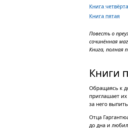
Книга четвёрт
Книга пятая
Повесть о преу
сочинённая маг
Книга, полная
Книги п
Обращаясь к д
приглашает их 
за него выпить
Отца Гаргантюа
до дна и любил