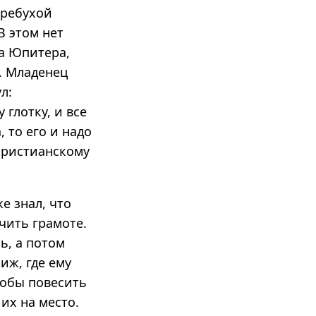
требухой
В этом нет
ра Юпитера,
. Младенец
л:
 глотку, и все
 то его и надо
 христианскому
е знал, что
чить грамоте.
ь, а потом
иж, где ему
тобы повесить
их на место.