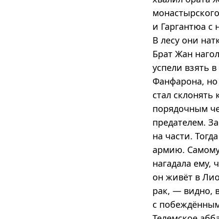
монастырского
и Гаргантюа с 
В лесу они нат
Брат Жан наго
успели взять в
Фанфарона, но
стал склонять 
порядочным че
предателем. З
на части. Тогд
армию. Самому
нагадала ему, 
он живёт в Лио
рак, — видно, 
с побеждённым
Телемское абба