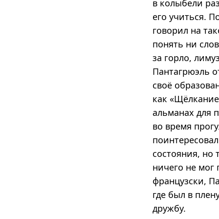
в колыбели раз
его учиться. 
говорил на та
понять ни сло
за горло, лиму
Пантагрюэль о
своё образован
как «Щёлкание
альманах для п
во время прогу
поинтересовал
состояния, но 
ничего не мог 
французски, Па
где был в плен
дружбу.