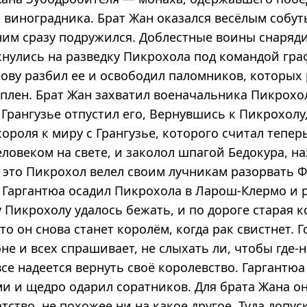
 виноградника. Брат Жан оказался весёлым собу
ним сразу подружился. Доблестные воины снаряди
кнулись на разведку Пикрохола под командой гра
лову разбил ее и освободил паломников, которых
 плен. Брат Жан захватил военачальника Пикрохо
 Грангузье отпустил его, Вернувшись к Пикрохол
короля к миру с Грангузье, которого считал тепе
ловеком на свете, и заколол шпагой Бедокура, на
а это Пикрохол велел своим лучникам разорвать 
а Гаргантюа осадил Пикрохола в Ларош-Клермо и 
 Пикрохолу удалось бежать, и по дороге старая к
что он снова станет королём, когда рак свистнет. Г
не и всех спрашивает, не слыхать ли, чтобы где-
все надеется вернуть своё королевство. Гаргантю
и и щедро одарил соратников. Для брата Жана о
тство, не похожее ни на какое другое. Туда допу