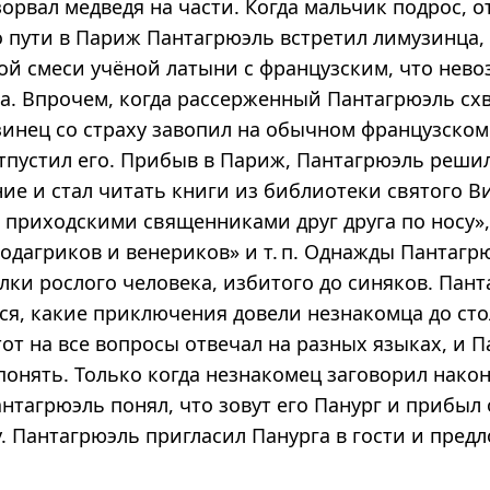
орвал медведя на части. Когда мальчик подрос, о
По пути в Париж Пантагрюэль встретил лимузинца
кой смеси учёной латыни с французским, что нев
ва. Впрочем, когда рассерженный Пантагрюэль схв
зинец со страху завопил на обычном французском 
тпустил его. Прибыв в Париж, Пантагрюэль реши
ие и стал читать книги из библиотеки святого Ви
 приходскими священниками друг друга по носу»
одагриков и венериков» и т. п. Однажды Пантагр
лки рослого человека, избитого до синяков. Пан
ся, какие приключения довели незнакомца до сто
тот на все вопросы отвечал на разных языках, и 
понять. Только когда незнакомец заговорил након
нтагрюэль понял, что зовут его Панург и прибыл 
у. Пантагрюэль пригласил Панурга в гости и пред