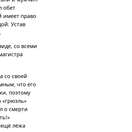
л обет
й имеет право
ой. Устав
.
иде, со всеми
магистра
а со своей
мным, что его
хи, поэтому
а «грюэль»
л о смерти
ть!»
 ещё лёжа