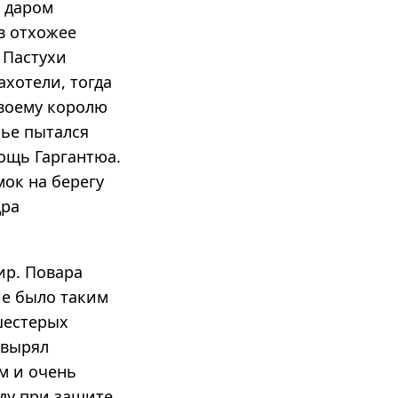
и даром
 в отхожее
 Пастухи
ахотели, тогда
своему королю
зье пытался
ощь Гаргантюа.
мок на берегу
дра
ир. Повара
ие было таким
шестерых
овырял
м и очень
ду при защите