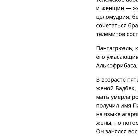
и женщин — же
целомудрия, б
сочетаться бра
телемитов сост
Пантагрюэль, 
его ужасающим
Алькофрибаса,
В возрасте пят
женой Бадбек,
мать умерла ро
получил имя Па
на языке агаря
жены, но пото
Он занялся во