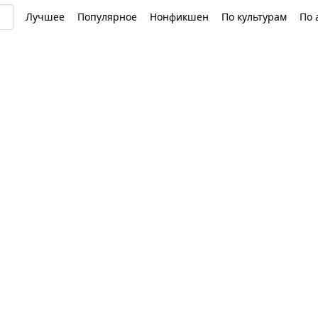
Лучшее
Популярное
Нонфикшен
По культурам
По 