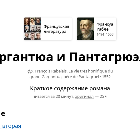
Франсуа
Французская
Рабле
литература
1494–1553
ргантюа и Пантагрю
фр.
François Rabelais. La vie très horrifique du
grand Gargantua, père de Pantagruel
·
1552
Краткое содержание романа
читается за 20 минут,
оригинал
— 25 ч
ие
 вторая