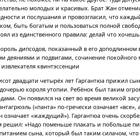
лательно молодых и красивых. Брат Жан отмени
едности и послушания и провозгласил, что кажды
ком, быть богатым и пользоваться полной свобод
оял из единственного правила: делай что хочешь
король дипсодов, показанный в его доподлинном в
и деяниями и подвигами, сочинение покойного 
 извлекателя квинтэссенции
исот двадцати четырёх лет Гаргантюа прижил сын
 дочерью короля утопии. Ребёнок был таким огро
дами. Он появился на свет во время великой засу
нтагрюэль («панта» по-гречески означает «все», 
н означает «жаждущий»). Гаргантюа очень скорбе
м решил: «Надо поменьше плакать и побольше пи
спитанием сына, который был таким силачом, что