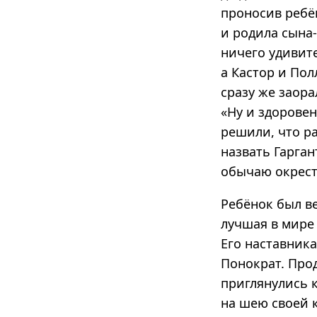
проносив ребён
и родила сына-
ничего удивит
а Кастор и Пол
сразу же заора
«Ну и здоровенн
решили, что ра
назвать Гарга
обычаю окрест
Ребёнок был ве
лучшая в мире
Его наставник
Понократ. Про
приглянулись к
на шею своей к