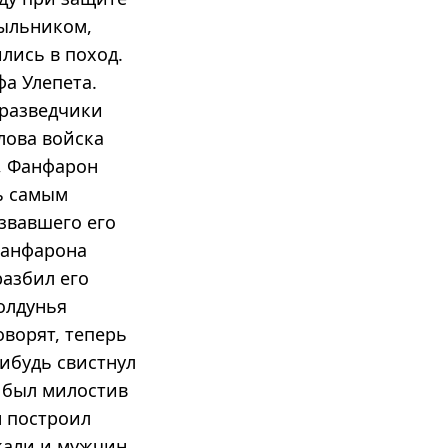
тыльником,
лись в поход.
фа Улепета.
 разведчики
лова войска
у, Фанфарон
рь самым
звавшего его
Фанфарона
разбил его
олдунья
оворят, теперь
нибудь свистнул
а был милостив
н построил
скали и мужчин