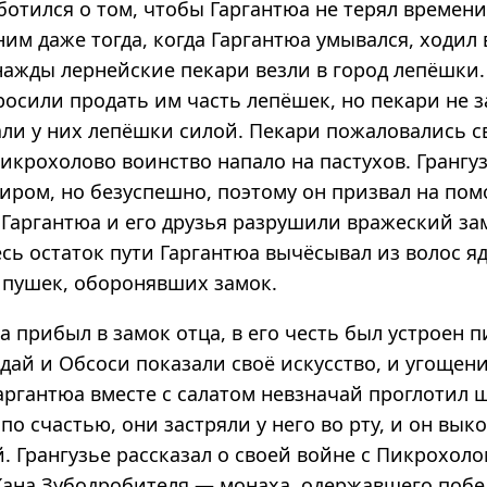
ботился о том, чтобы Гаргантюа не терял времен
ним даже тогда, когда Гаргантюа умывался, ходил
нажды лернейские пекари везли в город лепёшки.
осили продать им часть лепёшек, но пекари не з
али у них лепёшки силой. Пекари пожаловались 
икрохолово воинство напало на пастухов. Грангу
миром, но безуспешно, поэтому он призвал на пом
 Гаргантюа и его друзья разрушили вражеский за
есь остаток пути Гаргантюа вычёсывал из волос я
пушек, оборонявших замок.
а прибыл в замок отца, в его честь был устроен п
дай и Обсоси показали своё искусство, и угощен
Гаргантюа вместе с салатом невзначай проглотил 
о счастью, они застряли у него во рту, и он вык
. Грангузье рассказал о своей войне с Пикрохоло
Жана Зубодробителя — монаха, одержавшего побе