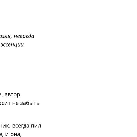
эля, некогда
эссенции.
, автор
осит не забыть
ик, всегда пил
, и она,