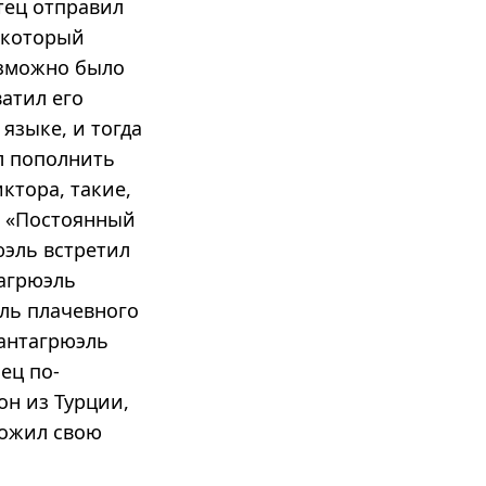
тец отправил
, который
озможно было
атил его
языке, и тогда
л пополнить
ктора, такие,
, «Постоянный
юэль встретил
тагрюэль
ль плачевного
Пантагрюэль
ец по-
он из Турции,
ложил свою