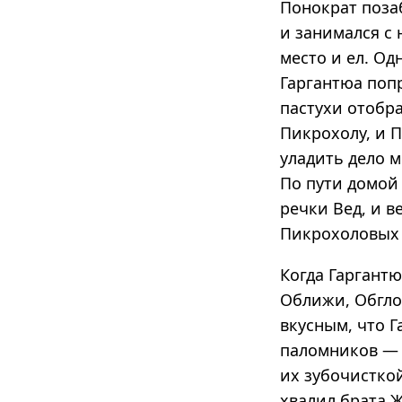
Понократ поза
и занимался с 
место и ел. Од
Гаргантюа попр
пастухи отобр
Пикрохолу, и П
уладить дело 
По пути домой
речки Вед, и в
Пикрохоловых 
Когда Гаргантю
Оближи, Обгло
вкусным, что 
паломников — п
их зубочисткой
хвалил брата 