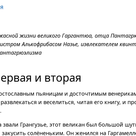
ая
жасной жизни великого Гаргантюа, отца Пантагрю
истром Алькофрибасом Назье, извлекателем квинт
 пантагрюэлизма
ервая и вторая
остославным пьяницам и досточтимым венерикам
развлекаться и веселиться, читая его книгу, и пр
.
 звали Грангузье, этот великан был большой шутн
 закусить солёненьким. Он женился на Гаргамелле