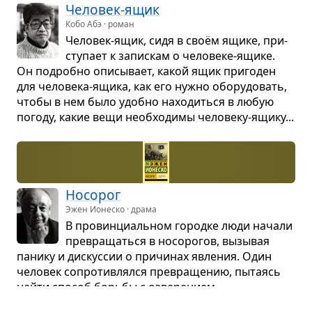
Чело­век-ящик
Кобо Абэ · роман
Чело­век-ящик, сидя в своём ящике, при­
сту­пает к запис­кам о чело­веке-ящике.
Он подробно опи­сы­вает, какой ящик при­го­ден
для чело­века-ящика, как его нужно обо­ру­до­вать,
чтобы в нем было удобно нахо­диться в любую
погоду, какие вещи необ­хо­димы чело­веку-ящику...
Носо­рог
Эжен Ионеско · драма
В про­вин­ци­аль­ном городке люди начали
пре­вра­щаться в носо­ро­гов, вызы­вая
панику и дис­кус­сии о при­чи­нах явле­ния. Один
чело­век сопро­тив­лялся пре­вра­ще­нию, пыта­ясь
найти спо­соб борьбы с озве­ре­нием.