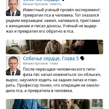
Михаил Булгаков · повесть
Извест­ный учё­ный провёл экс­пе­ри­мент:
пре­вра­тил пса в чело­века. Тот ока­зался
ред­ким мер­зав­цем: хамил, напи­вался, при­ста­вал
к жен­щи­нам и писал доносы. Учё­ный не выдер­
жал и пре­вра­тил его обратно в пса.
Соба­чье сердце. Глава 5
🗣️
Михаил Булгаков · глава
После пере­садки чело­ве­че­ского гипо­
физа пёс начал изме­няться: он облы­сел,
вырос, научился ходить на зад­них лапах и гово­
рить. Про­фес­сор понял, что опе­ра­ция не омо­ло­
дила пса, а пре­вра­тила в чело­века.