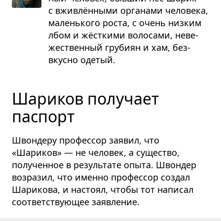
с вжив­лён­ными орга­нами чело­века,
малень­кого роста, с очень низ­ким
лбом и жёст­кими воло­сами, неве­
же­ствен­ный гру­биян и хам, без­
вкусно оде­тый.
Шариков получает
паспорт
Швондеру профессор заявил, что
«Шариков» — не человек, а существо,
полученное в результате опыта. Швондер
возразил, что именно профессор создал
Шарикова, и настоял, чтобы тот написал
соответствующее заявление.