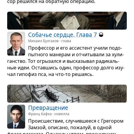
сор решился на обрат­ную опе­ра­цию.
Соба­чье сердце. Глава 7
🥃
Михаил Булгаков · глава
Про­фес­сор и его асси­стент учили подо­
пыт­ного мане­рам и отчи­ты­вали за хули­
ган­ство. Тот огры­зался и выска­зы­вал ради­каль­
ные идеи. Остав­шись один, про­фес­сор долго изу­
чал гипо­физ пса, на что-то реша­ясь.
Пре­вра­ще­ние
Франц Кафка · новелла
Про­ис­ше­ствие, слу­чив­ше­еся с Гре­го­ром
Зам­зой, опи­сано, пожа­луй, в одной
фразе рас­сказа. Одна­жды утром, про­снув­шись