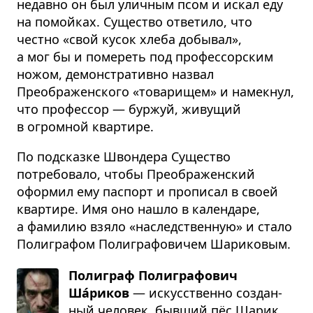
недавно он был уличным псом и искал еду
на помойках. Существо ответило, что
честно «свой кусок хлеба добывал»,
а мог бы и помереть под профессорским
ножом, демонстративно назвал
Преображенского «товарищем» и намекнул,
что профессор — буржуй, живущий
в огромной квартире.
По подсказке Швондера Существо
потребовало, чтобы Преображенский
оформил ему паспорт и прописал в своей
квартире. Имя оно нашло в календаре,
а фамилию взяло «наследственную» и стало
Полиграфом Полиграфовичем Шариковым.
Полиграф Полиграфович
Ша́риков
— искус­ственно создан­
ный чело­век, быв­ший пёс Шарик