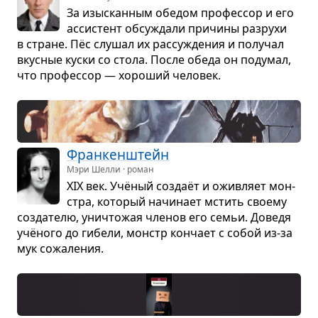
За изыс­кан­ным обе­дом про­фес­сор и его
асси­стент обсу­ждали при­чины раз­рухи
в стране. Пёс слу­шал их рас­су­жде­ния и полу­чал
вкус­ные куски со стола. После обеда он поду­мал,
что про­фес­сор — хоро­ший чело­век.
Фран­кен­штейн
Мэри Шелли · роман
XIX век. Учё­ный создаёт и ожив­ляет мон­
стра, кото­рый начи­нает мстить сво­ему
созда­телю, уни­что­жая чле­нов его семьи. Доведя
учёного до гибели, монстр кон­чает с собой из-за
мук сожа­ле­ния.