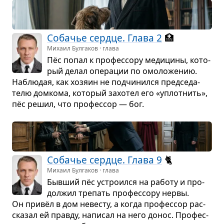
Соба­чье сердце. Глава 2
🏥
Михаил Булгаков · глава
Пёс попал к про­фес­сору меди­цины, кото­
рый делал опе­ра­ции по омо­ло­же­нию.
Наблю­дая, как хозяин не под­чи­нился пред­се­да­
телю дом­кома, кото­рый захо­тел его «уплот­нить»,
пёс решил, что про­фес­сор — бог.
Соба­чье сердце. Глава 9
🐈
Михаил Булгаков · глава
Быв­ший пёс устро­ился на работу и про­
дол­жил тре­пать про­фес­сору нервы.
Он привёл в дом неве­сту, а когда про­фес­сор рас­
ска­зал ей правду, напи­сал на него донос. Про­фес­