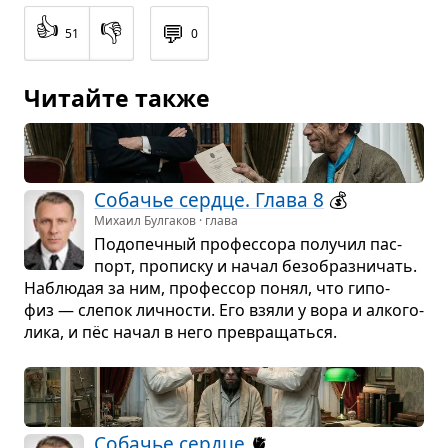
👍
👎
💬
51
0
Читайте также
Соба­чье сердце. Глава 8
💰
Михаил Булгаков · глава
Подо­печ­ный про­фес­сора полу­чил пас­
порт, про­писку и начал без­об­раз­ни­чать.
Наблю­дая за ним, про­фес­сор понял, что гипо­
физ — сле­пок лич­но­сти. Его взяли у вора и алко­го­
лика, и пёс начал в него пре­вра­щаться.
Соба­чье сердце
🫀