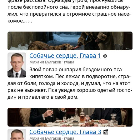
после бес­по­койного сна, герой вне­запно обна­ру­
жил, что пре­вра­тился в огром­ное страш­ное насе­
ко­мое… ...
Соба­чье сердце. Глава 1
❄️
Михаил Булгаков · глава
Злой повар ошпа­рил без­дом­ного пса
кипят­ком. Пёс лежал в под­во­ротне, стра­
дая от боли, голода и холода, и думал, что на этот
раз не выжи­вет. Пса уви­дел хорошо оде­тый гос­по­
дин и привёл его в свой дом.
Соба­чье сердце. Глава 3
📰
Михаил Булгаков · глава