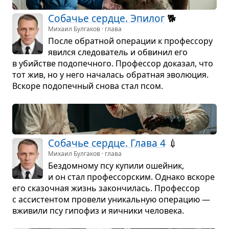
Соба­чье сердце. Эпи­лог
🐕
Михаил Булгаков · глава
После обрат­ной опе­ра­ции к про­фес­сору
явился сле­до­ва­тель и обви­нил его
в убийстве подо­печ­ного. Про­фес­сор дока­зал, что
тот жив, но у него нача­лась обрат­ная эво­лю­ция.
Вскоре подо­печ­ный снова стал псом.
Соба­чье сердце. Глава 4
💉
Михаил Булгаков · глава
Без­дом­ному псу купили ошей­ник,
и он стал про­фес­сор­ским. Однако вскоре
его ска­зоч­ная жизнь закон­чи­лась. Про­фес­сор
с асси­стен­том про­вели уни­каль­ную опе­ра­цию —
вжи­вили псу гипо­физ и яич­ники чело­века.