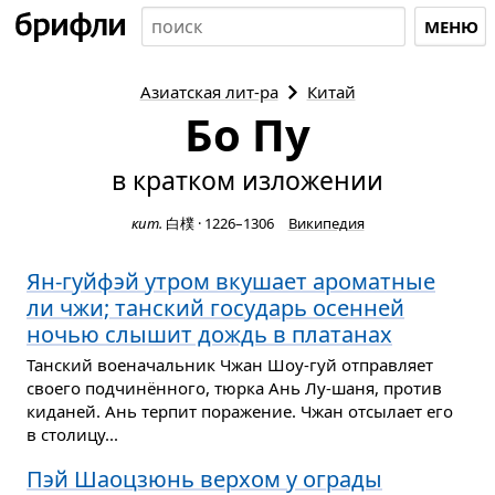
МЕНЮ
Азиатская
лит-ра
Китай
Бо Пу
в кратком изложении
кит.
白樸
·
1226–1306
Википедия
Ян-гуйфэй утром вкушает ароматные
ли чжи; танский государь осенней
ночью слышит дождь в платанах
Танский военачальник Чжан Шоу-гуй отправляет
своего подчинённого, тюрка Ань Лу-шаня, против
киданей. Ань терпит поражение. Чжан отсылает его
в столицу...
Пэй Шаоцзюнь верхом у ограды