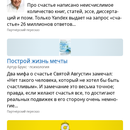
Про сча­стье напи­сано неис­чис­ли­мое
коли­че­ство книг, ста­тей, эссе, дис­сер­та­
ций и поэм. Только Yandex выдает на запрос «сча­
стье» 26 мил­ли­о­нов отве­тов...
Партнёрский пересказ
Построй жизнь мечты
Артур Брукс · психология
Два мифа о сча­стье Свя­той Авгу­стин заме­чал:
«Нет такого чело­века, кото­рый не хотел бы быть
счаст­ли­вым». И заме­ча­ние это весьма точ­ное;
правда, если желают сча­стья все, то дости­гают
реаль­ных подви­жек в его сто­рону очень немно­
гие...
Партнёрский пересказ