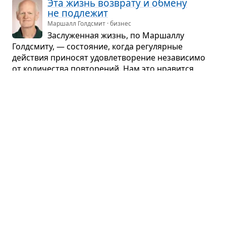
Эта жизнь воз­врату и обмену
не под­ле­жит
Маршалл Голдсмит · бизнес
Заслу­жен­ная жизнь, по Мар­шаллу
Голдсмиту, — состо­я­ние, когда регу­ляр­ные
действия при­но­сят удо­вле­тво­ре­ние неза­ви­симо
от коли­че­ства повто­ре­ний. Нам это нра­вится,
мы нашли себя и про­дол­жаем делать это с удо­
воль­ствием...
Партнёрский пересказ
Хочу — Mогу — Надо
Марина Мелия
Нет уни­вер­саль­ных рецеп­тов счаст­ли­вой жизни
хотя бы потому, что у всех раз­ные пред­став­ле­ния
о сча­стье и успехе. И у каж­дого свой путь к ним...
Партнёрский пересказ