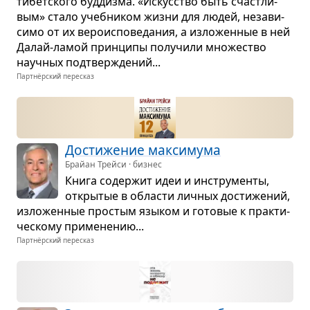
тибет­ского буд­дизма. «Искус­ство быть счаст­ли­
вым» стало учеб­ни­ком жизни для людей, неза­ви­
симо от их веро­ис­по­ве­да­ния, а изло­жен­ные в ней
Далай-ламой прин­ципы полу­чили мно­же­ство
науч­ных под­твер­жде­ний...
Партнёрский пересказ
Дости­же­ние мак­си­мума
Брайан Трейси · бизнес
Книга содер­жит идеи и инстру­менты,
откры­тые в обла­сти лич­ных дости­же­ний,
изло­жен­ные про­стым язы­ком и гото­вые к прак­ти­
че­скому при­ме­не­нию...
Партнёрский пересказ