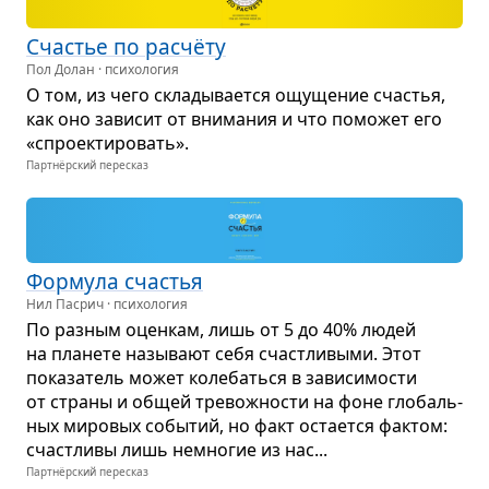
Сча­стье по рас­чёту
Пол Долан · психология
О том, из чего скла­ды­ва­ется ощу­ще­ние сча­стья,
как оно зави­сит от вни­ма­ния и что помо­жет его
«спро­ек­ти­ро­вать».
Партнёрский пересказ
Фор­мула сча­стья
Нил Пасрич · психология
По раз­ным оцен­кам, лишь от 5 до 40% людей
на пла­нете назы­вают себя счаст­ли­выми. Этот
пока­за­тель может коле­баться в зави­си­мо­сти
от страны и общей тре­вож­но­сти на фоне гло­баль­
ных миро­вых собы­тий, но факт оста­ется фак­том:
счаст­ливы лишь немно­гие из нас...
Партнёрский пересказ