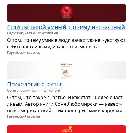
Если ты такой умный, почему несчаст­ный
Радж Рагунатан · психология
О том, почему умные люди зача­стую не чув­ствуют
себя счаст­ли­выми, и как это изме­нить.
Партнёрский пересказ
Пси­хо­ло­гия сча­стья
Соня Любомирски · психология
О том, что такое сча­стье, и как стать более счаст­
ли­вым. Автор книги Соня Любо­мир­ски — извест­
ный аме­ри­кан­ский пси­хо­лог с рус­скими кор­нями...
Партнёрский пересказ