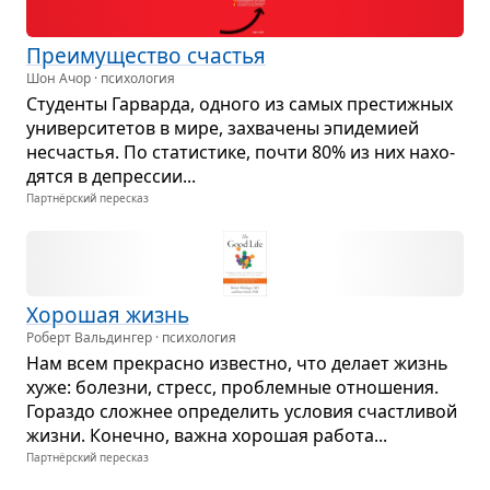
Пре­иму­ще­ство сча­стья
Шон Ачор · психология
Сту­денты Гар­варда, одного из самых пре­стиж­ных
уни­вер­си­те­тов в мире, захва­чены эпи­де­мией
несча­стья. По ста­ти­стике, почти 80% из них нахо­
дятся в депрес­сии...
Партнёрский пересказ
Хоро­шая жизнь
Роберт Вальдингер · психология
Нам всем пре­красно известно, что делает жизнь
хуже: болезни, стресс, про­блем­ные отно­ше­ния.
Гораздо слож­нее опре­де­лить усло­вия счаст­ли­вой
жизни. Конечно, важна хоро­шая работа...
Партнёрский пересказ