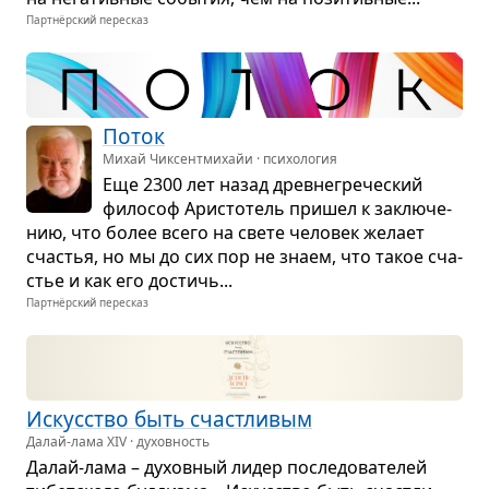
Партнёрский пересказ
Поток
Михай Чиксентмихайи · психология
Еще 2300 лет назад древ­не­гре­че­ский
фило­соф Ари­сто­тель при­шел к заклю­че­
нию, что более всего на свете чело­век желает
сча­стья, но мы до сих пор не знаем, что такое сча­
стье и как его достичь...
Партнёрский пересказ
Искус­ство быть счаст­ли­вым
Далай-лама XIV · духовность
Далай-лама – духов­ный лидер после­до­ва­те­лей