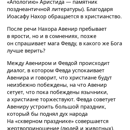
«Апологию» Аристида — памятник
позднеантичной литературы). Благодаря
Иоасафу Нахор обращается в христианство.
После речи Нахора Авенир пребывает
в ярости, но и в сомнениях, позже
он спрашивает мага Февду, в какого же Бога
лучше верить?
Между Авениром и Февдой происходит
диалог, в котором Февда успокаивает
Авенира и говорит, что христиане будут
неизбежно побеждены, на что Авенир
сетует, что пока побеждены язычники,
а христиане торжествуют. Февда советует
Авениру устроить большой праздник,
который бы поднял дух народа
На «скверном празднике» совершается
жертвоприношение (людей и животных),