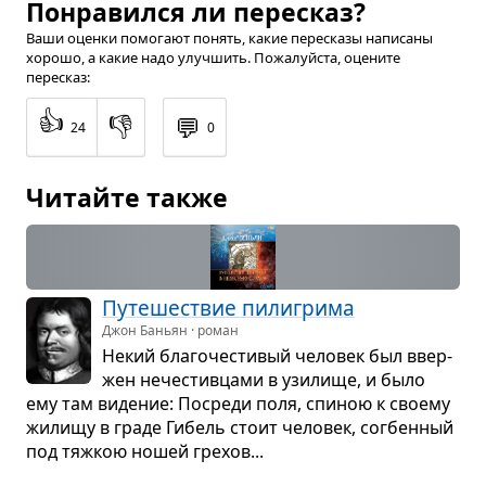
Понравился ли пересказ?
Ваши оценки помогают понять, какие пересказы написаны
хорошо, а какие надо улучшить. Пожалуйста, оцените
пересказ:
👍
👎
💬
24
0
Читайте также
Путе­ше­ствие пили­грима
Джон Баньян · роман
Некий бла­го­че­сти­вый чело­век был ввер­
жен нече­стив­цами в узи­лище, и было
ему там виде­ние: Посреди поля, спи­ною к сво­ему
жилищу в граде Гибель стоит чело­век, сог­бен­ный
под тяж­кою ношей гре­хов...