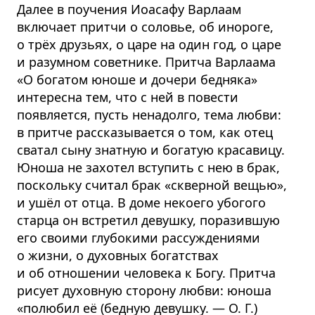
Далее в поучения Иоасафу Варлаам
включает притчи о соловье, об инороге,
о трёх друзьях, о царе на один год, о царе
и разумном советнике. Притча Варлаама
«О богатом юноше и дочери бедняка»
интересна тем, что с ней в повести
появляется, пусть ненадолго, тема любви:
в притче рассказывается о том, как отец
сватал сыну знатную и богатую красавицу.
Юноша не захотел вступить с нею в брак,
поскольку считал брак «скверной вещью»,
и ушёл от отца. В доме некоего убогого
старца он встретил девушку, поразившую
его своими глубокими рассуждениями
о жизни, о духовных богатствах
и об отношении человека к Богу. Притча
рисует духовную сторону любви: юноша
«полюбил её (бедную девушку. — О. Г.)