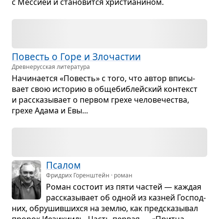
с Мес­сией и ста­но­вится хри­сти­а­ни­ном.
Повесть о Горе и Зло­ча­стии
Древне­русская литература
Начи­на­ется «Повесть» с того, что автор впи­сы­
вает свою исто­рию в обще­биб­лейский кон­текст
и рас­ска­зы­вает о пер­вом грехе чело­ве­че­ства,
грехе Адама и Евы...
Пса­лом
Фридрих Горенштейн · роман
Роман состоит из пяти частей — каж­дая
рас­ска­зы­вает об одной из каз­ней Гос­под­
них, обру­шив­шихся на землю, как пред­ска­зы­вал
про­рок Иези­ки­иль. Часть пер­вая — «Притча