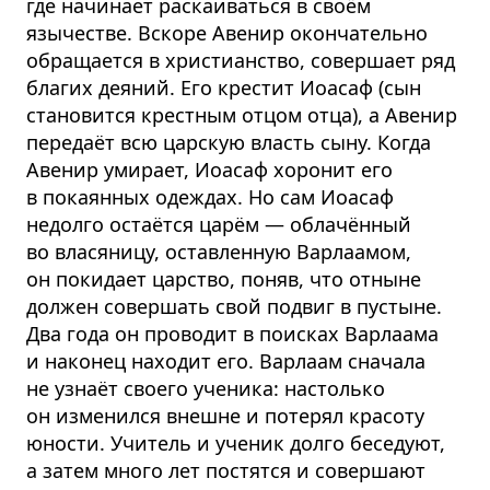
где начинает раскаиваться в своём
язычестве. Вскоре Авенир окончательно
обращается в христианство, совершает ряд
благих деяний. Его крестит Иоасаф (сын
становится крестным отцом отца), а Авенир
передаёт всю царскую власть сыну. Когда
Авенир умирает, Иоасаф хоронит его
в покаянных одеждах. Но сам Иоасаф
недолго остаётся царём — облачённый
во власяницу, оставленную Варлаамом,
он покидает царство, поняв, что отныне
должен совершать свой подвиг в пустыне.
Два года он проводит в поисках Варлаама
и наконец находит его. Варлаам сначала
не узнаёт своего ученика: настолько
он изменился внешне и потерял красоту
юности. Учитель и ученик долго беседуют,
а затем много лет постятся и совершают