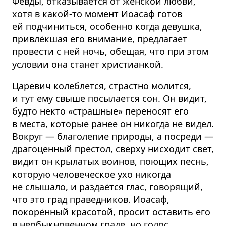
Февды, отказывается от женской любви,
хотя в какой-то момент Иоасаф готов
ей подчиниться, особенно когда девушка,
привлёкшая его внимание, предлагает
провести с ней ночь, обещая, что при этом
условии она станет христианкой.
Царевич колеблется, страстно молится,
и тут ему свыше посылается сон. Он видит,
будто некто «страшные» переносят его
в места, которые ранее он никогда не видел.
Вокруг — благолепие природы, а посреди —
драгоценный престол, сверху нисходит свет,
видит он крылатых воинов, поющих песнь,
которую человеческое ухо никогда
не слышало, и раздаётся глас, говорящий,
что это град праведников. Иоасаф,
покорённый красотой, просит оставить его
в необыкновенном граде, но голос