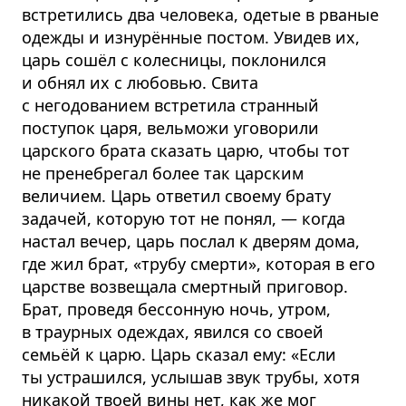
встретились два человека, одетые в рваные
одежды и изнурённые постом. Увидев их,
царь сошёл с колесницы, поклонился
и обнял их с любовью. Свита
с негодованием встретила странный
поступок царя, вельможи уговорили
царского брата сказать царю, чтобы тот
не пренебрегал более так царским
величием. Царь ответил своему брату
задачей, которую тот не понял, — когда
настал вечер, царь послал к дверям дома,
где жил брат, «трубу смерти», которая в его
царстве возвещала смертный приговор.
Брат, проведя бессонную ночь, утром,
в траурных одеждах, явился со своей
семьёй к царю. Царь сказал ему: «Если
ты устрашился, услышав звук трубы, хотя
никакой твоей вины нет, как же мог