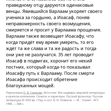
праведному отцу даруются одинаковые
венцы. Явившийся Варлаам укоряет своего
ученика за гордыню, а Иоасаф, поняв
неправомерность своего возмущения,
смиряется и просит у Варлаама прощения.
Варлаам также возвещает Иоасафу, что
когда придёт ему время умереть, то его
ждёт та же слава и та же радость и тогда
они уже не разлучатся. 35 лет проводит
Иоасаф в подвигах, хоронит его некий
постник, который когда-то показывал
Иоасафу путь к Варлааму. После смерти
Иоасафа происходит обретение
благоуханных мощей.
Пересказала
О. В. Гладкова
. Источник: Все шедевры мировой литературы
в кратком изложении. Сюжеты и характеры. Русский фольклор. Русская
литература
XI−XVII вв. /
Ред. и сост.
В. И. Новиков. —
М. : Олимп : ACT,
1998. — 608 с.