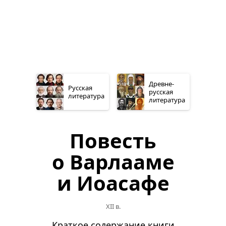
Древне­
Русская
русская
литература
литература
Повесть
о Варлааме
и Иоасафе
XII в.
Краткое содержание книги