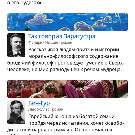
о его чуде­сах»...
Так гово­рил Зара­тустра
Фридрих Ницше · роман
Рас­ска­зы­вая людям притчи и исто­рии
морально-фило­соф­ского содер­жа­ния,
бро­дя­чий фило­соф про­по­ве­дует уче­ние о Сверх­
че­ло­веке, но мир рав­но­ду­шен к речам муд­реца.
Бен-Гур
Лью Уоллес · роман
Еврейский юноша из бога­той семьи,
пройдя через испы­та­ния, хочет осво­бо­
дить свой народ от рим­лян. Он встре­ча­ется