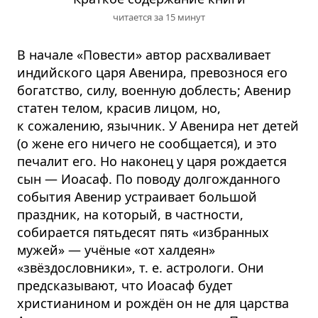
читается за 15 минут
В начале «Повести» автор расхваливает
индийского царя Авенира, превознося его
богатство, силу, военную доблесть; Авенир
статен телом, красив лицом, но,
к сожалению, язычник. У Авенира нет детей
(о жене его ничего не сообщается), и это
печалит его. Но наконец у царя рождается
сын — Иоасаф. По поводу долгожданного
события Авенир устраивает большой
праздник, на который, в частности,
собирается пятьдесят пять «избранных
мужей» — учёные «от халдеян»
«звёздословники», т. е. астрологи. Они
предсказывают, что Иоасаф будет
христианином и рождён он не для царства