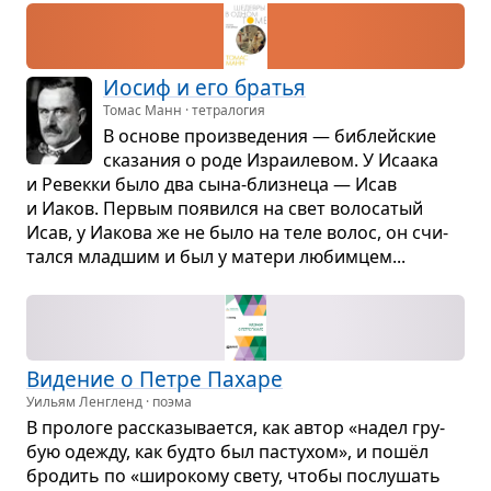
Иосиф и его бра­тья
Томас Манн · тетралогия
В основе про­из­ве­де­ния — биб­лейские
ска­за­ния о роде Изра­и­ле­вом. У Иса­ака
и Ревекки было два сына-близ­неца — Исав
и Иаков. Пер­вым появился на свет воло­са­тый
Исав, у Иакова же не было на теле волос, он счи­
тался млад­шим и был у матери любим­цем...
Виде­ние о Петре Пахаре
Уильям Ленгленд · поэма
В про­логе рас­ска­зы­ва­ется, как автор «надел гру­
бую оде­жду, как будто был пасту­хом», и пошёл
бро­дить по «широ­кому свету, чтобы послу­шать