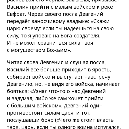
Василия прийти с малым войском к реке
Евфрат. Через своего посла Девгений
передаёт заносчивому владыке: «Скажи
царю своему: если ты надеешься на свою
силу, то я уповаю на Бога-создателя.
И не может сравниться сила твоя
с могуществом Божьим».
Читая слова Девгения и слушая посла,
Василий все больше приходит в ярость,
собирает войско и выступает навстречу
Девгению, но, не видя его войска, начинает
бояться: «Узнал что-то о нас Девгений
и задумал, либо же сам хочет прийти
с большим войском». Девгений один
противостоит силам царя, и тот,
послушавши бояр («Чего же стоит власть
твоя, царь, если ты одного воина испугался,