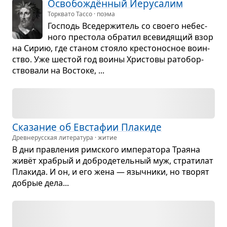
Осво­бо­ждён­ный Иеру­са­лим
Торквато Тассо · поэма
Гос­подь Все­дер­жи­тель со сво­его небес­
ного пре­стола обра­тил все­ви­дя­щий взор
на Сирию, где ста­ном сто­яло кре­сто­нос­ное воин­
ство. Уже шестой год воины Хри­стовы рато­бор­
ство­вали на Вос­токе, ...
Ска­за­ние об Евста­фии Пла­киде
Древне­русская литература · житие
В дни прав­ле­ния рим­ского импе­ра­тора Тра­яна
живёт хра­брый и добро­де­тель­ный муж, стра­ти­лат
Пла­кида. И он, и его жена — языч­ники, но тво­рят
добрые дела...