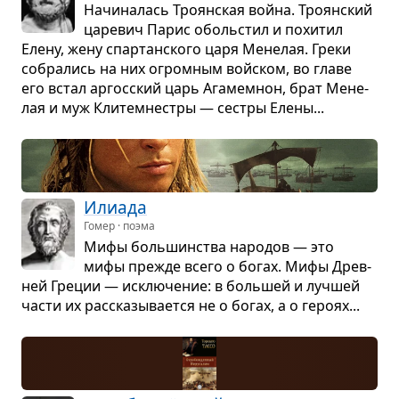
Начи­на­лась Тро­ян­ская война. Тро­ян­ский
царе­вич Парис обо­льстил и похи­тил
Елену, жену спар­тан­ского царя Мене­лая. Греки
собра­лись на них огром­ным войском, во главе
его встал аргос­ский царь Ага­мемнон, брат Мене­
лая и муж Кли­тем­не­стры — сестры Елены...
Или­ада
Гомер · поэма
Мифы боль­шин­ства наро­дов — это
мифы прежде всего о богах. Мифы Древ­
ней Гре­ции — исклю­че­ние: в боль­шей и луч­шей
части их рас­ска­зы­ва­ется не о богах, а о героях...