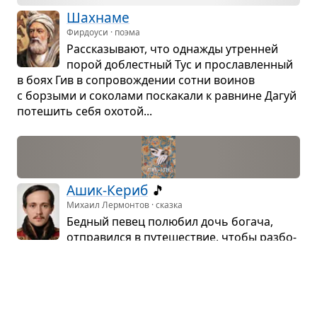
Шах­наме
Фирдоуси · поэма
Рас­ска­зы­вают, что одна­жды утрен­ней
порой доблест­ный Тус и про­слав­лен­ный
в боях Гив в сопро­во­жде­нии сотни вои­нов
с борзыми и соко­лами поска­кали к рав­нине Дагуй
поте­шить себя охо­той...
Ашик-Кериб
🎵
Михаил Лермонтов · сказка
Бед­ный певец полю­бил дочь богача,
отпра­вился в путе­ше­ствие, чтобы раз­бо­
га­теть и жениться, и забыл о своей воз­люб­лен­
ной. Спу­стя семь лет он вспо­мнил о ней и успел
рас­стро­ить её сва­дьбу с дру­гим.