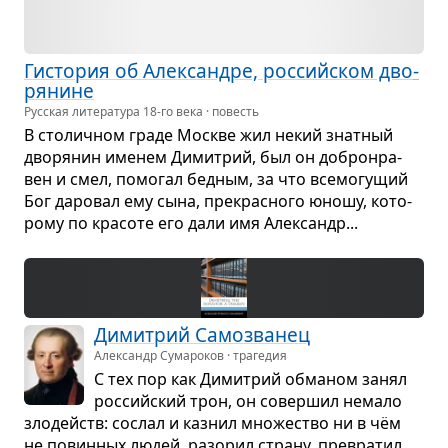
Гисто­рия об Алек­сан­дре, рос­сийском дво­
ря­нине
Русская литература
18-го
века · повесть
В сто­лич­ном граде Москве жил некий знат­ный
дво­ря­нин име­нем Димит­рий, был он добро­нра­
вен и смел, помо­гал бед­ным, за что все­мо­гу­щий
Бог даро­вал ему сына, пре­крас­ного юношу, кото­
рому по кра­соте его дали имя Алек­сандр...
Димит­рий Само­зва­нец
Александр Сумароков · трагедия
С тех пор как Димит­рий обма­ном занял
рос­сийский трон, он совер­шил немало
зло­действ: сослал и каз­нил мно­же­ство ни в чём
не повин­ных людей, разо­рил страну, пре­вра­тил