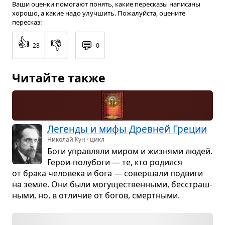
Ваши оценки помогают понять, какие пересказы написаны
хорошо, а какие надо улучшить. Пожалуйста, оцените
пересказ:
👍
👎
💬
28
0
Читайте также
Легенды и мифы Древ­ней Гре­ции
Николай Кун · цикл
Боги управ­ляли миром и жиз­нями людей.
Герои-полу­боги — те, кто родился
от брака чело­века и бога — совер­шали подвиги
на земле. Они были могу­ще­ствен­ными, бес­страш­
ными, но, в отли­чие от богов, смерт­ными.