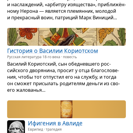
и насла­жде­ний, «арбитру изя­ще­ства», при­ближён­
ному Нерона — явля­ется пле­мян­ник, моло­дой
и пре­крас­ный воин, патри­ций Марк Вини­ций...
Гисто­рия о Васи­лии Кори­от­ском
Русская литература
18-го
века · повесть
Васи­лий Кори­от­ский, сын обед­нев­шего рос­
сийского дво­ря­нина, про­сит у отца бла­го­сло­ве­
ния, чтобы тот отпу­стил его на службу, и тогда
он смо­жет при­сы­лать роди­те­лям деньги из сво­
его жало­ва­нья...
Ифи­ге­ния в Авлиде
Еврипид · трагедия