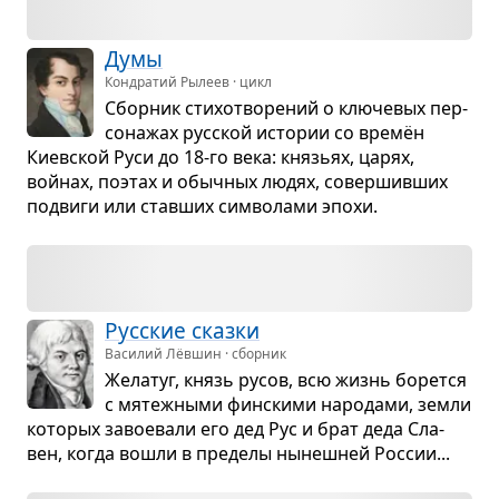
Думы
Кондратий Рылеев · цикл
Сбор­ник сти­хо­тво­ре­ний о клю­че­вых пер­
со­на­жах рус­ской исто­рии со времён
Киев­ской Руси до 18-го века: кня­зьях, царях,
войнах, поэтах и обыч­ных людях, совер­шив­ших
подвиги или став­ших сим­во­лами эпохи.
Рус­ские сказки
Василий Лёвшин · сборник
Жела­туг, князь русов, всю жизнь борется
с мятеж­ными фин­скими наро­дами, земли
кото­рых заво­е­вали его дед Рус и брат деда Сла­
вен, когда вошли в пре­делы нынеш­ней Рос­сии...