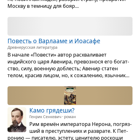
Москву в тем­ницу для бояр...
Повесть о Вар­ла­аме и Иоасафе
Древне­русская литература
В начале «Пове­сти» автор рас­хва­ли­вает
индийского царя Аве­нира, пре­воз­нося его богат­
ство, силу, воен­ную доблесть; Аве­нир ста­тен
телом, кра­сив лицом, но, к сожа­ле­нию, языч­ник...
Камо гря­деши?
Генрик Сенкевич · роман
Рим времён импе­ра­тора Нерона, погряз­
ший в пре­ступ­ле­ниях и раз­врате. К Пет­
ро­нию — писа­телю, эстету, цени­телю рос­коши