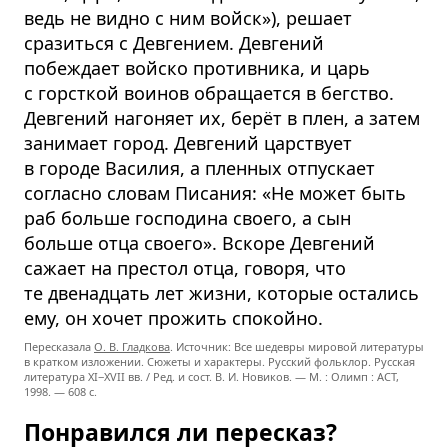
ведь не видно с ним войск»), решает
сразиться с Девгением. Девгений
побеждает войско противника, и царь
с горсткой воинов обращается в бегство.
Девгений нагоняет их, берёт в плен, а затем
занимает город. Девгений царствует
в городе Василия, а пленных отпускает
согласно словам Писания: «Не может быть
раб больше господина своего, а сын
больше отца своего». Вскоре Девгений
сажает на престол отца, говоря, что
те двенадцать лет жизни, которые остались
ему, он хочет прожить спокойно.
Пересказала
О. В. Гладкова
. Источник: Все шедевры мировой литературы
в кратком изложении. Сюжеты и характеры. Русский фольклор. Русская
литература
XI−XVII вв. /
Ред. и сост.
В. И. Новиков. —
М. : Олимп : ACT,
1998. — 608 с.
Понравился ли пересказ?