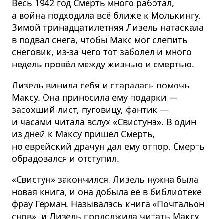
Весь 1942 год Смерть много работал,
а война подходила всё ближе к Молькингу.
Зимой тринадца­тилетняя Лизель натаскала
в подвал снега, чтобы Макс мог слепить
снеговик, из-за чего тот заболел и много
недель провёл между жизнью и смертью.
Лизель винила себя и старалась помочь
Максу. Она приносила ему подарки —
засохший лист, пуговицу, фантик —
и часами читала вслух «Свистуна». В один
из дней к Максу пришёл Смерть,
но еврейский драчун дал ему отпор. Смерть
обрадовался и отступил.
«Свистун» закончился. Лизель нужна была
новая книга, и она добыла её в библиотеке
фрау Герман. Называлась книга «Почтальон
снов», и Лизель продолжила читать Максу