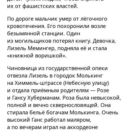
их от фашистских властей.
По дороге мальчик умер от лёгочного
кровотечения. Его похоронили возле
безымянной станции. Один
из могильщиков потерял книгу. Девочка,
Лизель Мемингер, подняла её и стала
«книжной воришкой».
Чиновница из государ­ственной опеки
отвезла Лизель в городок Молькинг
на Химмель-штрассе (Небесную улицу)
и отдала приёмным родителям — Розе
и Гансу Хуберманам. Роза была невысокой,
полной и вечно скверно­словящей. Она
стирала бельё богачам Молькинга. Очень
высокий Ганс работал маляром,
а по вечерам играл на аккордеоне