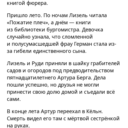
книгой фюрера.
Пришло лето. По ночам Лизель читала
«Пожатие плеч», а днём — книги
из библиотеки бургомистра. Девочка
случайно узнала, что сломленной
и полусума­сшедшей фрау Герман стала из-
за гибели единственного сына.
Лизель и Руди приняли в шайку грабителей
садов и огородов под предводи­тельством
пятнадца­ти­летнего Артура Берга. Дела
пошли успешно, но друзья не могли
принести свою долю домой и съедали всё
сами.
В конце лета Артур переехал в Кёльн.
Смерть видел его там с мёртвой сестрёнкой
на руках.