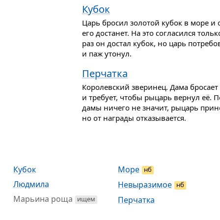
Кубок
Царь бросил золотой кубок в море и 
его достанет. На это согласился толь
раз он достал кубок, но царь потребо
и паж утонул.
Перчатка
Королевский зверинец. Дама бросает
и требует, чтобы рыцарь вернул её. 
дамы ничего не значит, рыцарь прино
но от награды отказывается.
Кубок
Море
нб
Людмила
Невыразимое
нб
Марьина роща
ищем
Перчатка