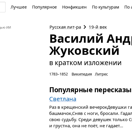
Лучшее
Популярное
Нонфикшен
По культурам
По 
Русская
лит-ра
19-й век
щью ИИ
Василий Анд
Жуковский
в кратком изложении
1783–1852
Википедия
Литрес
Популярные пересказы
Светлана
Раз в крещенский вечерокДевушки га
башмачок,Сняв с ноги, бросали. Гада
свою судьбу. Среди девушек только 
и грустна, она не поёт, не гадает...