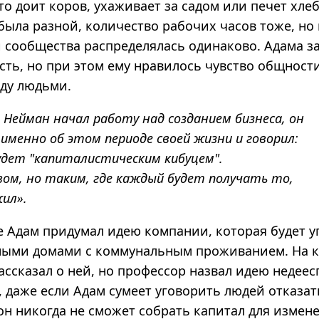
‑то доит коров, ухаживает за садом или печет хле
 была разной, количество рабочих часов тоже, н
 сообщества распределялась одинаково. Адама за
сть
,
но при этом ему нравилось чувство общности
ду людьми.
 Нейман начал работу над созданием бизнеса, он
именно об этом периоде своей жизни и говорил:
удет "капиталистическим кибуцем".
ом, но таким, где каждый будет получать то,
ил».
е Адам придумал идею компании, которая будет у
ыми домами с коммунальным проживанием. На к
ассказал о ней, но профессор назвал идею недее
, даже если Адам сумеет уговорить людей отказат
он никогда не сможет собрать капитал для измен