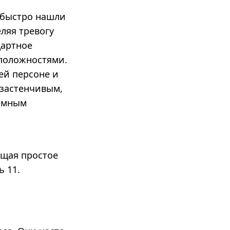
 быстро нашли
ляя тревогу
дартное
оположностями.
ей персоне и
 застенчивым,
темным
щая простое
ь 11.