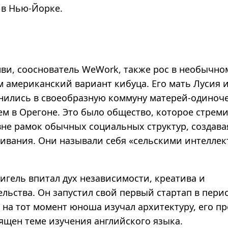
в Нью-­Йорке.
ви, сооснователь WeWork, также рос в необычно
американский вариант кибуца. Его мать Лусия и
нились в своеобразную коммуну матерей-­одиноче
ем в Орегоне. Это было общество, которое стрем
вне рамок обычных социальных структур, создава
ивания. Они называли себя «сельскими интеллек
игель впитал дух независимости, креатива и
льства. Он запустил свой первый стартап в пери
 на тот момент юноша изучал архитектуру, его про
ящен теме изучения английского языка.