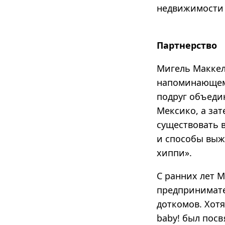
недвижимости 
Партнерство
Мигель Маккел
напоминающем 
подруг объеди
Мексико, а зат
существовать 
и способы выж
хиппи».
С ранних лет М
предпринимате
доткомов.
Хотя
baby! был посв