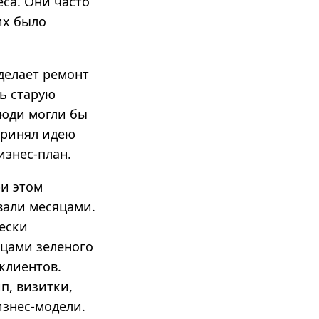
са. Они часто
их было
делает ремонт
ть старую
люди могли бы
принял идею
изнес-план.
ри этом
вали месяцами.
чески
цами зеленого
клиентов.
п, визитки,
знес-­модели.