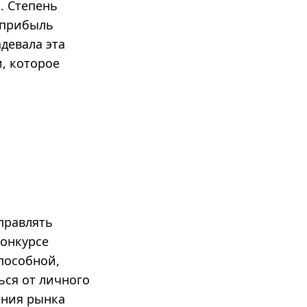
б.
Степень
о прибыль
девала эта
, которое
правлять
онкурсе
способной,
ься от личного
ения рынка