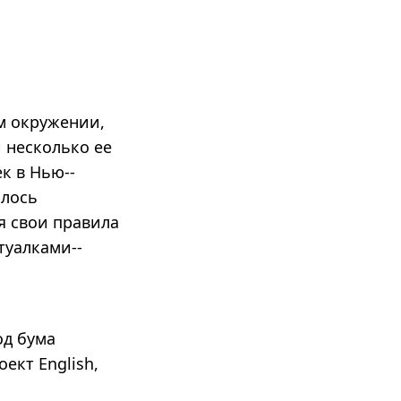
м окружении,
 несколько ее
к в Нью-­
илось
я свои правила
туалками-­
од бума
ект English,