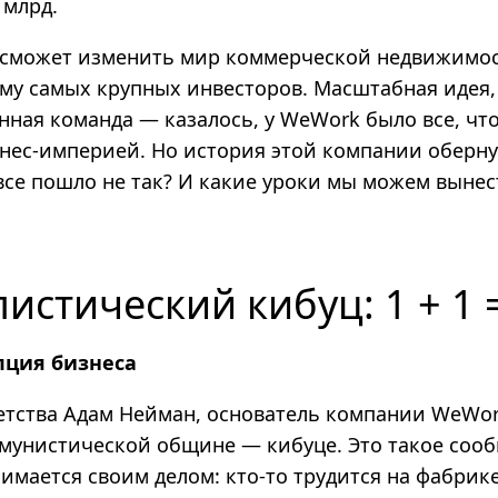
 млрд.
 сможет изменить мир коммерческой недвижимос
ому самых крупных инвесторов. Масштабная идея
нная команда — казалось, у WeWork было все, чт
нес-­империей. Но история этой компании оберну
все пошло не так? И какие уроки мы можем вынес
истический кибуц: 1 + 1 
пция бизнеса
детства Адам Нейман, основатель компании WeWor
мунистической общине — кибуце. Это такое сооб
имается своим делом: кто‑то трудится на фабрик