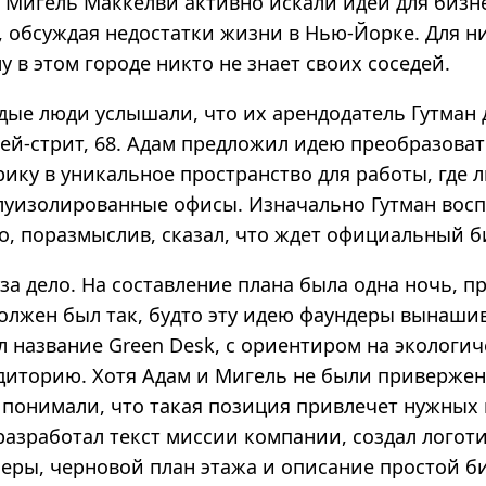
 Мигель Маккелви активно искали идеи для бизне
 обсуждая недостатки жизни в Нью-­Йорке. Для н
у в этом городе никто не знает своих соседей.
ые люди услышали, что их арендодатель Гутман 
жей-стрит, 68. Адам предложил идею преобразова
ику в уникальное пространство для работы, где 
луизолированные офисы. Изначально Гутман вос
о, поразмыслив, сказал, что ждет официальный б
за дело. На составление плана была одна ночь, п
должен был так, будто эту идею фаундеры вынаши
л название Green Desk, с ориентиром на экологи
диторию.
Хотя Адам и Мигель не были привержен
 понимали, что такая позиция привлечет нужных 
азработал текст миссии компании, создал логоти
еры, черновой план этажа и описание простой би