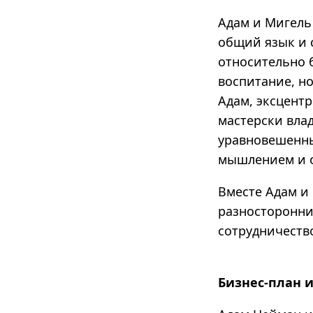
Адам и Мигель
общий язык и с
относительно 
воспитание, н
Адам, эксцентр
мастерски вла
уравновешенны
мышлением и о
Вместе Адам и
разносторонни
сотрудничество
Бизнес-план и