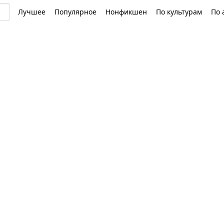
Лучшее
Популярное
Нонфикшен
По культурам
По 