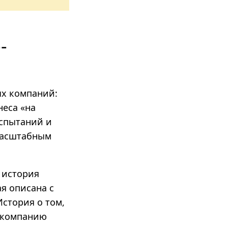
­
ых компаний:
неса «на
испытаний и
 масштабным
 история
я описана с
стория о том,
 компанию