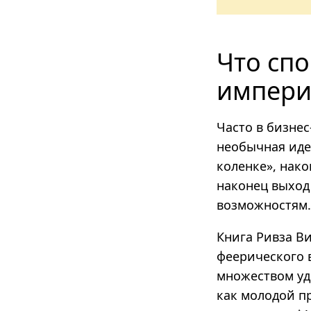
Что спо
импер
Часто в бизнес
необычная идея
коленке», нак
наконец выход
возможностям.
Книга Ривза В
феерического 
множеством уд
как молодой п