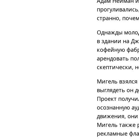
Адам Нейман и
прогуливались,
странно, почем
Однажды молод
в здании на Д
кофейную фабр
арендовать по
скептически, н
Мигель взялся 
выглядеть он 
Проект получи
осознанную ау
движения, они
Мигель также р
рекламные фла