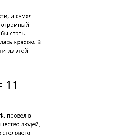
ти, и сумел
, огромный
обы стать
лась крахом. В
ти из этой
= 11
k, провел в
щество людей,
е столового