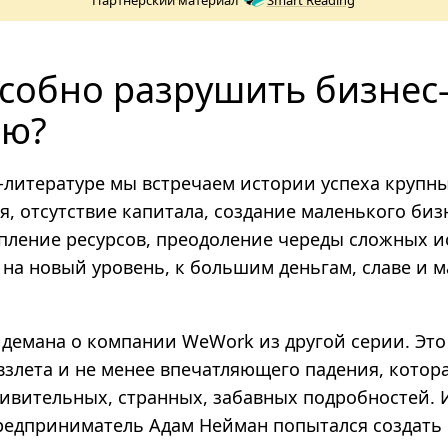
Партнёрский материал
Smart Reading
собно разрушить бизнес-
ию?
-­литературе мы встречаем истории успеха крупн
, отсутствие капитала, создание маленького биз
опление ресурсов, преодоление череды сложных 
 на новый уровень, к большим деньгам, славе и
идемана о компании WeWork из другой серии. Это
взлета и не менее впечатляющего падения, котора
ивительных, странных, забавных подробностей. И
редприниматель Адам Нейман попытался создать