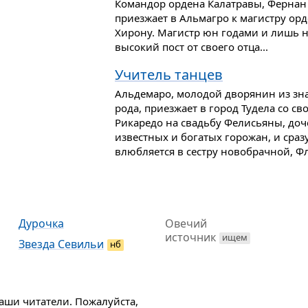
Командор ордена Калатравы, Фернан 
приезжает в Альмагро к магистру орд
Хирону. Магистр юн годами и лишь н
высокий пост от своего отца...
Учитель танцев
Альдемаро, молодой дворянин из зн
рода, приезжает в город Тудела со 
Рикаредо на свадьбу Фелисьяны, доч
известных и богатых горожан, и сраз
влюбляется в сестру новобрачной, Фл
Дурочка
Овечий
источник
ищем
Звезда Севильи
нб
наши читатели. Пожалуйста,