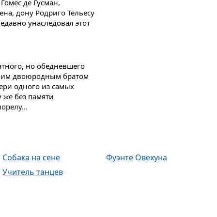
Гомес де Гусман,
ена, дону Родриго Тельесу
едавно унаследовал этот
атного, но обедневшего
своим двоюродным братом
ери одного из самых
у же без памяти
орелу...
Собака на сене
Фуэнте Овехуна
Учитель танцев