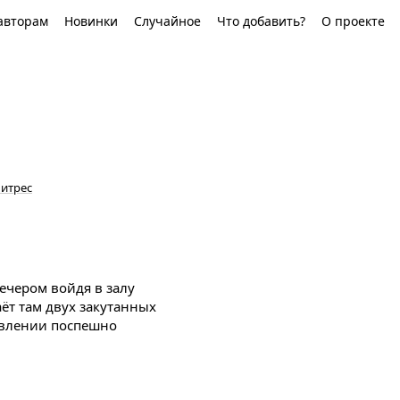
авторам
Новинки
Случайное
Что добавить?
О проекте
итрес
ечером войдя в залу
аёт там двух закутанных
явлении поспешно