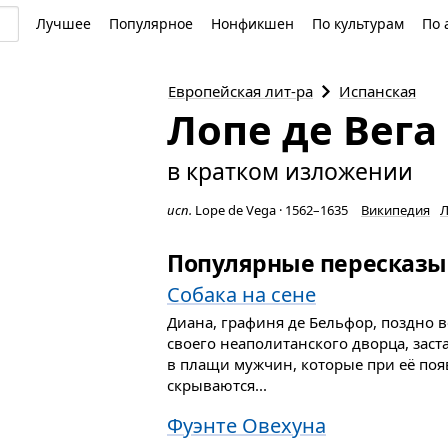
Лучшее
Популярное
Нонфикшен
По культурам
По 
Европейская
лит-ра
Испанская
Лопе де Вега
в кратком изложении
исп.
Lope de Vega
·
1562–1635
Википедия
Л
Популярные пересказы
Собака на сене
Диана, графиня де Бельфор, поздно в
своего неаполитанского дворца, заст
в плащи мужчин, которые при её по
скрываются...
Фуэнте Овехуна