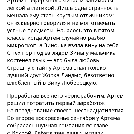
Артём Шефер много читал и занимался
лёгкой атлетикой. Лишь одна странность
мешала ему стать круглым отличником:
он «скверно говорил» и не мог отвечать
устные предметы. Началось это в пятом
классе, когда Артём случайно разбил
микроскоп, а Зиночка взяла вину на себя.
С тех пор под взглядом Зины у мальчика
костенел язык — это была любовь.
Страшную тайну Артёма знал только
лучший друг Жорка Ландыс, безответно
влюблённый в Вику Люберецкую.
Проработав всё лето чёрнорабочим, Артём
решил потратить первый заработок
на празднование своего шестнадца­тилетия.
Во второе воскресенье сентября у Артёма
собралась шумная компания во главе
с Искрой. Ребята танцевали, играли