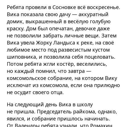
Ребята провели в Сосновке всё воскресенье.
Вика показала свою дачу — аккуратный
домик, выкрашенный в весёлую голубую
краску. Дом был опечатан, девочке даже
не позволили забрать личные вещи. Затем
Вика увела Жорку Ландыса к реке, на своё
любимое место под развесистым кустом
шиповника, и позволила себя поцеловать.
Потом ребята жгли костёр, веселились,
но каждый помнил, что завтра —
комсомольское собрание, на котором Вику
исключат из комсомола, если она прилюдно
не осудит своего отца.
На следующий день Вика в школу
не пришла. Председатель райкома, однако,
явился, и собрание пришлось начинать.
От Валендры ребята узнали, что Ромахин