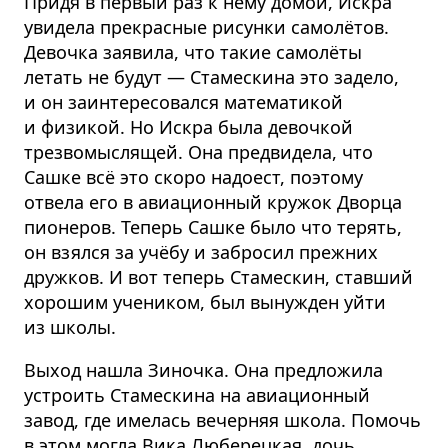
Придя в первый раз к нему домой, Искра
увидела прекрасные рисунки самолётов.
Девочка заявила, что такие самолёты
летать не будут — Стамескина это задело,
и он заинтере­совался математикой
и физикой. Но Искра была девочкой
трезвомыслящей. Она предвидела, что
Сашке всё это скоро надоест, поэтому
отвела его в авиационный кружок Дворца
пионеров. Теперь Сашке было что терять,
он взялся за учёбу и забросил прежних
дружков. И вот теперь Стамескин, ставший
хорошим учеником, был вынужден уйти
из школы.
Выход нашла Зиночка. Она предложила
устроить Стамескина на авиационный
завод, где имелась вечерняя школа. Помочь
в этом могла Вика Люберецкая, дочь