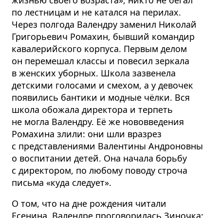
по лестницам и не катался на перилах.
Через полгода Валендру заменил Николай
Григорьевич Ромахин, бывший командир
кавалерийского корпуса. Первым делом
он перемешал классы и повесил зеркала
в женских уборных. Школа зазвенела
детскими голосами и смехом, а у девочек
появились бантики и модные чёлки. Вся
школа обожала директора и терпеть
не могла Валендру. Её же нововведения
Ромахина злили: они шли вразрез
с представ­лениями Валентины Андроновны
о воспитании детей. Она начала борьбу
с директором, по любому поводу строча
письма «куда следует».
О том, что на дне рождения читали
Есенина, Валендре проговорилась Зиночка: