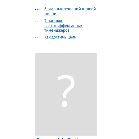
6 главных решений в твоей
· · · ·
жизни
7 навыков
· · · ·
высокоэффективных
тинейджеров
Как достичь цели
· · · ·
?