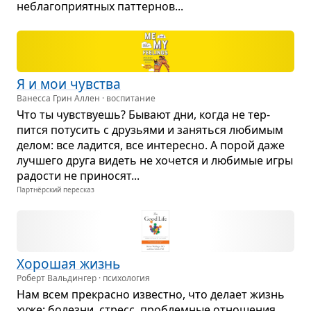
небла­го­при­ят­ных пат­тер­нов...
Я и мои чув­ства
Ванесса Грин Аллен · воспитание
Что ты чув­ству­ешь? Бывают дни, когда не тер­
пится поту­сить с дру­зьями и заняться люби­мым
делом: все ладится, все инте­ресно. А порой даже
луч­шего друга видеть не хочется и люби­мые игры
радо­сти не при­но­сят...
Партнёрский пересказ
Хоро­шая жизнь
Роберт Вальдингер · психология
Нам всем пре­красно известно, что делает жизнь
хуже: болезни, стресс, про­блем­ные отно­ше­ния.