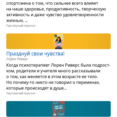
спорт­смена о том, что силь­нее всего вли­яет
на наше здо­ро­вье, про­дук­тив­ность, твор­че­скую
актив­ность и даже чув­ство удо­вле­тво­рен­но­сти
жиз­нью, ...
Партнёрский пересказ
Празд­нуй свои чув­ства!
Лорен Риверс
Когда пси­хо­те­ра­певт Лорен Риверс была под­рост­
ком, роди­тели и учи­теля много рас­ска­зы­вали
о том, как меня­ется в этом воз­ра­сте ее тело.
Но почему-то никто не гово­рил о пере­ме­нах,
кото­рые про­ис­хо­дят в душе...
Партнёрский пересказ