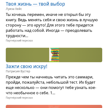
Твоя жизнь — твой выбор
Луиза Хейс
Ты хочешь пере­мен, иначе не открыл бы эту
книгу. Ведь менять себя и свою жизнь в луч­шую
сто­рону — это круто! Для этого тебе при­дется
рабо­тать над собой. Ино­гда — пре­одо­ле­вать
труд­но­сти...
Партнёрский пересказ
Зажги свою искру!
Патрисия Вустер
Прежде чем ты начнешь читать это сам­мари,
пройди, пожа­луйста, неболь­шой тест. Их будет
еще несколько — они помо­гут тебе узнать кое-
что необыч­ное о себе. 1...
Партнёрский пересказ