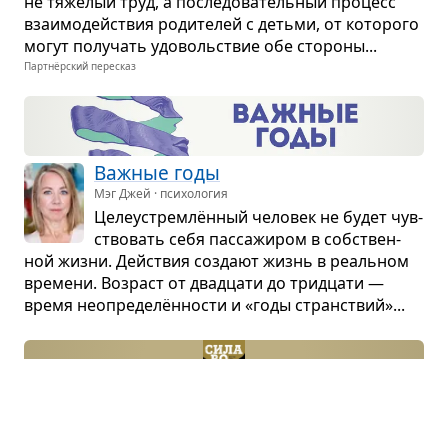
не тяже­лый труд, а после­до­ва­тель­ный про­цесс
вза­и­мо­действия роди­те­лей с детьми, от кото­рого
могут полу­чать удо­воль­ствие обе сто­роны...
Партнёрский пересказ
Важ­ные годы
Мэг Джей · психология
Целе­устрем­лён­ный чело­век не будет чув­
ство­вать себя пас­са­жи­ром в соб­ствен­
ной жизни. Действия создают жизнь в реаль­ном
вре­мени. Воз­раст от два­дцати до трид­цати —
время неопре­де­лён­но­сти и «годы стран­ствий»...
Сила воли
Рой Баумайстер · психология