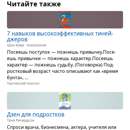
Читайте также
7 навы­ков высо­ко­эф­фек­тив­ных тиней­
дже­ров
Шон Кови · психология
Посе­ешь посту­пок — пожнешь при­вычку.Посе­
ешь при­вычки — пожнешь харак­тер.Посе­ешь
харак­тер — пожнешь судьбу. (Пого­ворка) Под­
рост­ко­вый воз­раст часто опи­сы­вают как «время
бунта», ...
Партнёрский пересказ
Дзен для под­рост­ков
Таня Ричардсон
Спроси врача, биз­не­смена, актера, учи­теля или