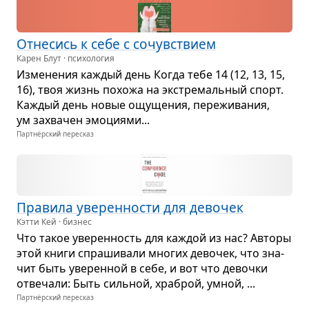
Отне­сись к себе с сочув­ствием
Карен Блут · психология
Изме­не­ния каж­дый день Когда тебе 14 (12, 13, 15,
16), твоя жизнь похожа на экс­тре­маль­ный спорт.
Каж­дый день новые ощу­ще­ния, пере­жи­ва­ния,
ум захва­чен эмо­ци­ями...
Партнёрский пересказ
Пра­вила уве­рен­но­сти для дево­чек
Кэтти Кей · бизнес
Что такое уве­рен­ность для каж­дой из нас? Авторы
этой книги спра­ши­вали мно­гих дево­чек, что зна­
чит быть уве­рен­ной в себе, и вот что девочки
отве­чали: Быть силь­ной, хра­брой, умной, ...
Партнёрский пересказ