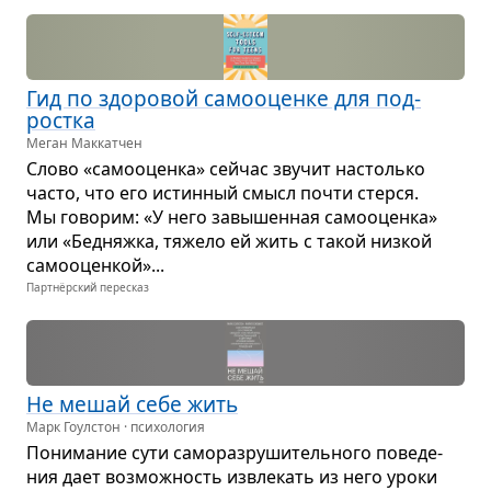
Гид по здо­ро­вой само­оценке для под­
ростка
Меган Маккатчен
Слово «само­оценка» сейчас зву­чит настолько
часто, что его истин­ный смысл почти стерся.
Мы гово­рим: «У него завы­шен­ная само­­о­ценка»
или «Бед­няжка, тяжело ей жить с такой низ­кой
само­оцен­кой»...
Партнёрский пересказ
Не мешай себе жить
Марк Гоулстон · психология
Пони­ма­ние сути само­раз­ру­ши­тель­ного пове­де­
ния дает воз­мож­ность извле­кать из него уроки