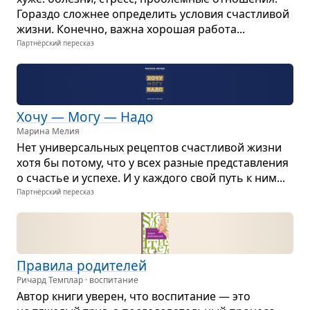
Гораздо слож­нее опре­де­лить усло­вия счаст­ли­вой
жизни. Конечно, важна хоро­шая работа...
Партнёрский пересказ
Хочу — Mогу — Надо
Марина Мелия
Нет уни­вер­саль­ных рецеп­тов счаст­ли­вой жизни
хотя бы потому, что у всех раз­ные пред­став­ле­ния
о сча­стье и успехе. И у каж­дого свой путь к ним...
Партнёрский пересказ
Пра­вила роди­те­лей
Ричард Темплар · воспитание
Автор книги уве­рен, что вос­пи­та­ние — это