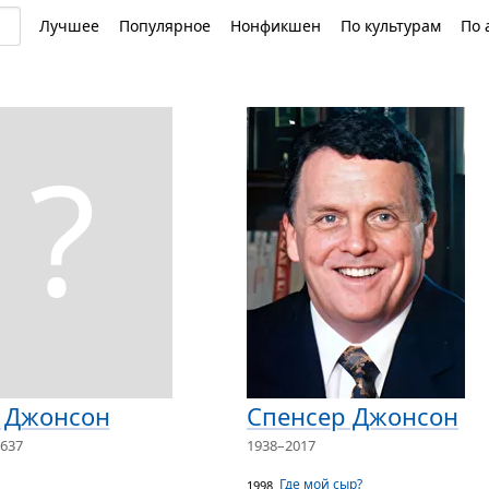
Лучшее
Популярное
Нонфикшен
По культурам
По 
?
 Джонсон
Спенсер Джонсон
637
1938–2017
Где мой сыр?
1998