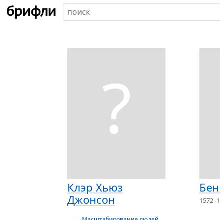
?
Клэр Хьюз
Бен
Джонсон
1572–1
Масштабирование людей
· · · ·