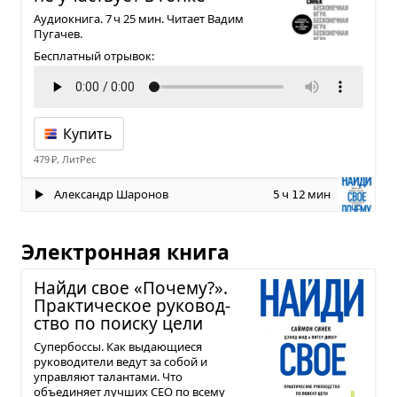
Аудиокнига. 7 ч 25 мин. Читает Вадим
Пугачев.
Бесплатный отрывок:
Купить
479 ₽, ЛитРес
Александр Шаронов
ч
мин
5
12
Электронная книга
Найди свое «Почему?».
Прак­ти­че­ское руко­вод­
ство по поиску цели
Супербоссы. Как выдающиеся
руководители ведут за собой и
управляют талантами. Что
объединяет лучших CEO по всему