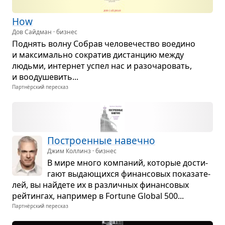
How
Дов Сайдман · бизнес
Под­нять волну Собрав чело­ве­че­ство воедино
и мак­си­мально сокра­тив дистан­цию между
людьми, интер­нет успел нас и разо­ча­ро­вать,
и вооду­ше­вить...
Партнёрский пересказ
Постро­ен­ные навечно
Джим Коллинз · бизнес
В мире много ком­па­ний, кото­рые дости­
гают выда­ю­щихся финан­со­вых пока­за­те­
лей, вы найдете их в раз­лич­ных финан­со­вых
рейтин­гах, напри­мер в Fortune Global 500...
Партнёрский пересказ