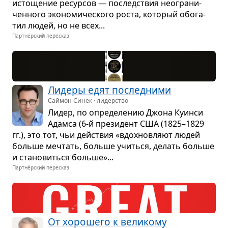
исто­ще­ние ресур­сов — послед­ствия неогра­ни­
чен­ного эко­но­ми­че­ского роста, кото­рый обо­га­
тил людей, но не всех...
Партнёрский пересказ
Лидеры едят послед­ними
Саймон Синек · лидерство
Лидер, по опре­де­ле­нию Джона Куинси
Адамса (6-й пре­зи­дент США (1825–1829
гг.), это тот, чьи действия «вдох­нов­ляют людей
больше меч­тать, больше учиться, делать больше
и ста­но­виться больше»...
Партнёрский пересказ
От хоро­шего к вели­кому