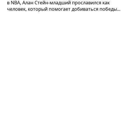
в NBA, Алан Стейн-­млад­ший про­сла­вился как
чело­век, кото­рый помо­гает доби­ваться победы...
Партнёрский пересказ
Сердце ком­па­нии
Патрик Ленсиони · бизнес
В наш инфор­ма­ци­он­ный век уже невоз­
можно добиться успеха, пола­га­ясь
только на интел­лект и инно­ва­ции. Насту­пает
время, когда орга­ни­за­ци­он­ное здо­ро­вье при­об­
ре­тает колос­саль­ное зна­че­ние и ста­но­вится
основ­ным фак­то­ром успеш­ного раз­ви­тия ком­па­
ний...
Партнёрский пересказ