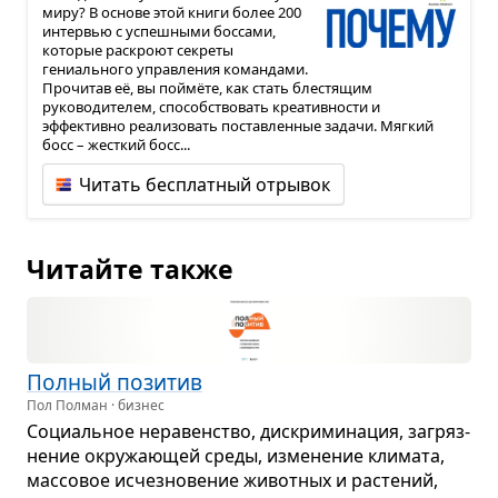
миру? В основе этой книги более 200
интервью с успешными боссами,
которые раскроют секреты
гениального управления командами.
Прочитав её, вы поймёте, как стать блестящим
руководителем, способствовать креативности и
эффективно реализовать поставленные задачи. Мягкий
босс – жесткий босс...
Читать бесплатный отрывок
Читайте также
Пол­ный пози­тив
Пол Полман · бизнес
Соци­аль­ное нера­вен­ство, дис­кри­ми­на­ция, загряз­
не­ние окру­жа­ю­щей среды, изме­не­ние кли­мата,
мас­со­вое исчез­но­ве­ние живот­ных и рас­те­ний,