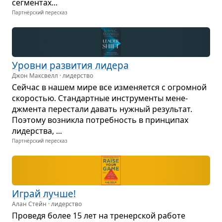
сег­мен­тах...
Партнёрский пересказ
Уровни раз­ви­тия лидера
Джон Максвелл · лидерство
Сейчас в нашем мире все изме­ня­ется с огром­ной
ско­ро­стью. Стан­дарт­ные инстру­менты мене­
джмента пере­стали давать нуж­ный резуль­тат.
Поэтому воз­никла потреб­ность в прин­ци­пах
лидер­ства, ...
Партнёрский пересказ
Играй лучше!
Алан Стейн · лидерство
Про­ведя более 15 лет на тре­нер­ской работе