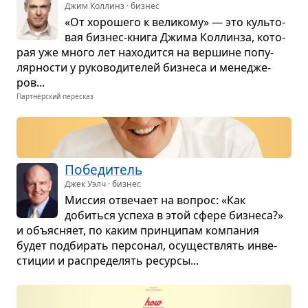
Джим Коллинз · бизнес
«От хоро­шего к вели­кому» — это куль­то­
вая биз­нес-книга Джима Кол­линза, кото­
рая уже много лет нахо­дится на вер­шине попу­
ляр­но­сти у руко­во­ди­те­лей биз­неса и мене­дже­
ров...
Партнёрский пересказ
Побе­ди­тель
Джек Уэлч · бизнес
Мис­сия отве­чает на вопрос: «Как
добиться успеха в этой сфере биз­неса?»
и объ­яс­няет, по каким прин­ци­пам ком­па­ния
будет под­би­рать пер­со­нал, осу­ще­ствлять инве­
сти­ции и рас­пре­де­лять ресурсы...