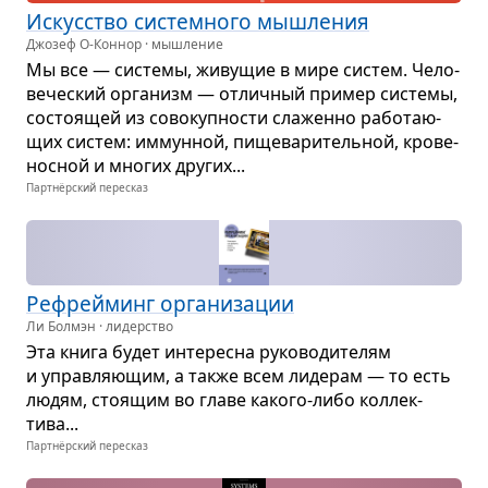
Искус­ство систем­ного мыш­ле­ния
Джозеф О-Коннор · мышление
Мы все — системы, живу­щие в мире систем. Чело­
ве­че­ский орга­низм — отлич­ный при­мер системы,
состо­я­щей из сово­куп­но­сти сла­женно рабо­та­ю­
щих систем: иммун­ной, пище­ва­ри­тель­ной, кро­ве­
нос­ной и мно­гих дру­гих...
Партнёрский пересказ
Рефрей­минг орга­ни­за­ции
Ли Болмэн · лидерство
Эта книга будет инте­ресна руко­во­ди­те­лям
и управ­ля­ю­щим, а также всем лиде­рам — то есть
людям, сто­я­щим во главе какого-либо кол­лек­
тива...
Партнёрский пересказ