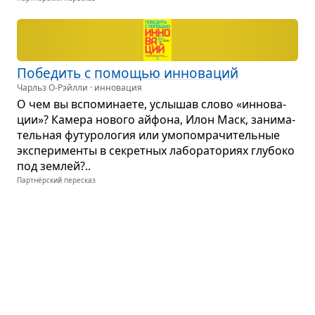
Побе­дить с помо­щью инно­ва­ций
Чарльз О-Рэйлли · инновация
О чем вы вспо­ми­на­ете, услы­шав слово «инно­ва­
ции»? Камера нового айфона, Илон Маск, зани­ма­
тель­ная футу­ро­ло­гия или умо­пом­ра­чи­тель­ные
экс­пе­ри­менты в секрет­ных лабо­ра­то­риях глу­боко
под зем­лей?..
Партнёрский пересказ
Как пре­одо­леть кри­зисы мене­
джмента
Ицхак Адизес · управление
Смотря на про­цесс управ­ле­ния как