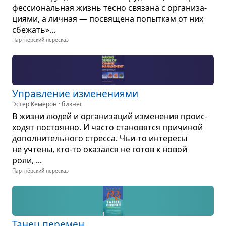
фес­си­о­наль­ная жизнь тесно свя­зана с орга­ни­за­
ци­ями, а лич­ная — посвя­щена попыт­кам от них
сбе­жать»...
Партнёрский пересказ
Управ­ле­ние изме­не­ни­ями
Эстер Кемерон · бизнес
В жизни людей и орга­ни­за­ций изме­не­ния про­ис­
хо­дят посто­янно. И часто ста­но­вятся при­чи­ной
допол­ни­тель­ного стресса. Чьи-то инте­ресы
не учтены, кто-то ока­зался не готов к новой
роли, ...
Партнёрский пересказ
Танец пере­мен