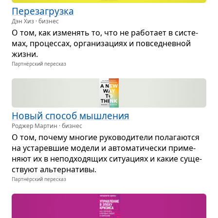
Пере­за­грузка
Дэн Хиз · бизнес
О том, как изме­нять то, что не рабо­тает в систе­
мах, про­цес­сах, орга­ни­за­циях и повсе­днев­ной
жизни.
Партнёрский пересказ
Новый спо­соб мыш­ле­ния
Роджер Мартин · бизнес
О том, почему мно­гие руко­во­ди­тели пола­га­ются
на уста­рев­шие модели и авто­ма­ти­че­ски при­ме­
няют их в непод­хо­дя­щих ситу­а­циях и какие суще­
ствуют аль­тер­на­тивы.
Партнёрский пересказ