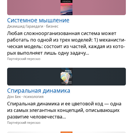
Систем­ное мыш­ле­ние
Джамшид Гараедаги · бизнес
Любая слож­но­ор­га­ни­зо­ван­ная система может
рабо­тать по одной из трех моде­лей: 1) меха­ни­сти­
че­ская модель: состоит из частей, каж­дая из кото­
рых выпол­няет лишь одну задачу...
Партнёрский пересказ
Спи­раль­ная дина­мика
Дон Бек · психология
Спи­раль­ная дина­мика и ее цве­то­вой код — одна
из самых эле­гант­ных кон­цеп­ций, опи­сы­ва­ю­щих
раз­ви­тие чело­ве­че­ства...
Партнёрский пересказ