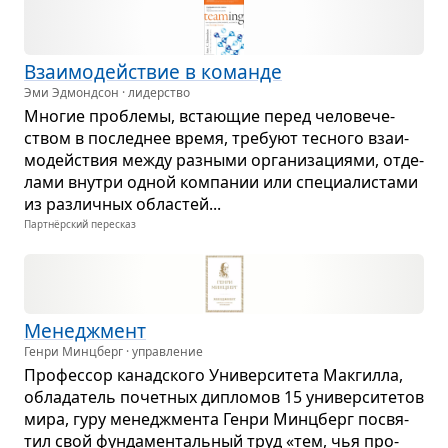
Вза­и­мо­действие в команде
Эми Эдмондсон · лидерство
Мно­гие про­блемы, вста­ю­щие перед чело­ве­че­
ством в послед­нее время, тре­буют тес­ного вза­и­
мо­действия между раз­ными орга­ни­за­ци­ями, отде­
лами вну­три одной ком­па­нии или спе­ци­а­ли­стами
из раз­лич­ных обла­стей...
Партнёрский пересказ
Мене­джмент
Генри Минцберг · управление
Про­фес­сор канад­ского Уни­вер­си­тета Мак­гилла,
обла­да­тель почет­ных дипло­мов 15 уни­вер­си­те­тов
мира, гуру мене­джмента Генри Мин­ц­берг посвя­
тил свой фун­да­мен­таль­ный труд «тем, чья про­