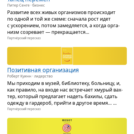
Питер Сенге · бизнес
Раз­ви­тие всех живых орга­низ­мов про­ис­хо­дит
по одной и той же схеме: сна­чала рост идет
с уско­ре­нием, потом замед­ля­ется, а когда орга­
низм созре­вает — пре­кра­ща­ется...
Партнёрский пересказ
Пози­тив­ная орга­ни­за­ция
Роберт Куинн · лидерство
Мы при­хо­дим в музей, биб­лио­теку, боль­ницу, и,
как пра­вило, на входе нас встре­чает хму­рый вах­
тер, кото­рый пред­ла­гает надеть бахилы, сдать
оде­жду в гар­де­роб, прийти в дру­гое вре­мя… ...
Партнёрский пересказ