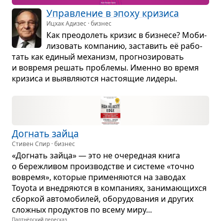
Управ­ле­ние в эпоху кри­зиса
Ицхак Адизес · бизнес
Как пре­одо­леть кри­зис в биз­несе? Моби­
ли­зо­вать ком­па­нию, заста­вить её рабо­
тать как еди­ный меха­низм, про­гно­зи­ро­вать
и вовремя решать про­блемы. Именно во время
кри­зиса и выяв­ля­ются насто­я­щие лидеры.
Догнать зайца
Стивен Спир · бизнес
«Догнать зайца» — это не оче­ред­ная книга
о береж­ли­вом про­из­вод­стве и системе «точно
вовремя», кото­рые при­ме­ня­ются на заво­дах
Toyota и вне­дря­ются в ком­па­ниях, зани­ма­ю­щихся
сбор­кой авто­мо­би­лей, обо­ру­до­ва­ния и дру­гих
слож­ных про­дук­тов по всему миру...
Партнёрский пересказ