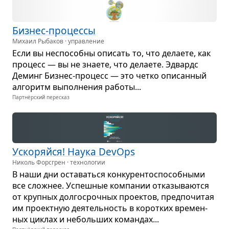
Биз­нес-про­цессы
Михаил Рыбаков · управление
Если вы неспо­собны опи­сать то, что дела­ете, как
про­цесс — вы не зна­ете, что дела­ете. Эдвардс
Деминг Биз­нес-про­цесс — это четко опи­сан­ный
алго­ритм выпол­не­ния работы...
Партнёрский пересказ
Уско­ряйся! Наука DevOps
Николь Форсгрен · технологии
В наши дни оста­ваться кон­ку­рен­то­спо­соб­ными
все слож­нее. Успеш­ные ком­па­нии отка­зы­ва­ются
от круп­ных дол­го­сроч­ных про­ек­тов, пред­по­чи­тая
им про­ект­ную дея­тель­ность в корот­ких вре­мен­
ных цик­лах и неболь­ших коман­дах...