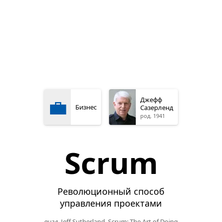
💼
Джефф
Бизнес
Сазерленд
род. 1941
Scrum
Революционный способ
управления проектами
англ.
Jeff Sutherland. Scrum: The Art of Doing