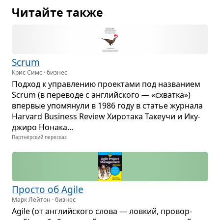
Читайте также
Scrum
Крис Симс · бизнес
Под­ход к управ­ле­нию про­ек­тами под назва­нием
Scrum (в пере­воде с английского — «схватка»)
впер­вые упо­мя­нули в 1986 году в ста­тье жур­нала
Harvard Business Review Хиро­така Таке­учи и Ику­
джиро Нонака...
Партнёрский пересказ
Про­сто об Agile
Марк Лейтон · бизнес
Agile (от английского слова — лов­кий, про­вор­