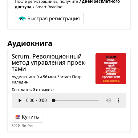
После регистрации вы получите
7 дней бесплатного
доступа
к Smart Reading.
Быстрая регистрация
Аудиокнига
Scrum. Рево­лю­ци­он­ный
метод управ­ле­ния про­ек­
тами
Аудиокнига. 9 ч 56 мин. Читает Петр
Каледин.
Бесплатный отрывок:
Купить
599 ₽, ЛитРес