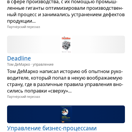
в сфере про­из­вод­ства, с их помо­щью про­мыш­
лен­ные гиганты опти­ми­зи­ро­вали про­из­вод­ствен­
ный про­цесс и зани­ма­лись устра­не­нием дефек­тов
про­дук­ции...
Партнёрский пересказ
Deadline
Том ДеМарко · управление
Том ДеМарко напи­сал исто­рию об опыт­ном руко­
во­ди­теле, кото­рый попал в некую вооб­ра­жа­е­мую
страну, где в раз­лич­ные пра­вила управ­ле­ния вно­
си­лись поправки «сверху»...
Партнёрский пересказ
Управ­ле­ние биз­нес-про­цес­сами