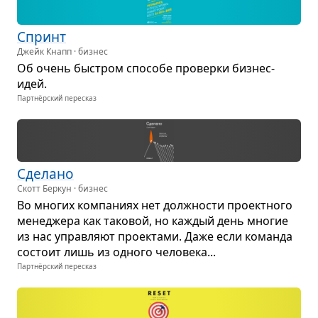
Спринт
Джейк Кнапп · бизнес
Об очень быстром спо­собе про­верки биз­нес-
идей.
Партнёрский пересказ
Сде­лано
Скотт Беркун · бизнес
Во мно­гих ком­па­ниях нет долж­но­сти про­ект­ного
мене­джера как тако­вой, но каж­дый день мно­гие
из нас управ­ляют про­ек­тами. Даже если команда
состоит лишь из одного чело­века...
Партнёрский пересказ