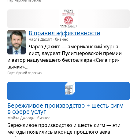
Партнёрский пересказ
8 пра­вил эффек­тив­но­сти
Чарлз Дахигг · бизнес
Чарлз Дахигг — аме­ри­кан­ский жур­на­
лист, лау­реат Пулит­це­ров­ской пре­мии
и автор нашу­мев­шего бест­сел­лера «Сила при­
вычки»...
Партнёрский пересказ
Береж­ли­вое про­из­вод­ство + шесть сигм
в сфере услуг
Майкл Джордж · бизнес
Береж­ли­вое про­из­вод­ство и шесть сигм — эти
методы появи­лись в конце про­шлого века