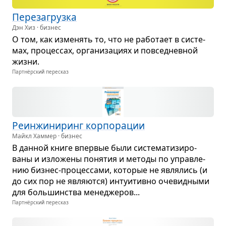
Пере­за­грузка
Дэн Хиз · бизнес
О том, как изме­нять то, что не рабо­тает в систе­
мах, про­цес­сах, орга­ни­за­циях и повсе­днев­ной
жизни.
Партнёрский пересказ
Реин­жи­ни­ринг кор­по­ра­ции
Майкл Хаммер · бизнес
В дан­ной книге впер­вые были систе­ма­ти­зи­ро­
ваны и изло­жены поня­тия и методы по управ­ле­
нию биз­нес-про­цес­сами, кото­рые не явля­лись (и
до сих пор не явля­ются) инту­и­тивно оче­вид­ными
для боль­шин­ства мене­дже­ров...
Партнёрский пересказ