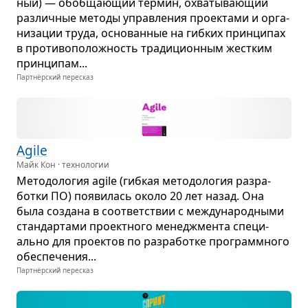
ный) — обоб­ща­ю­щий тер­мин, охва­ты­ва­ю­щий
раз­лич­ные методы управ­ле­ния про­ек­тами и орга­
ни­за­ции труда, осно­ван­ные на гиб­ких прин­ци­пах
в про­ти­во­по­лож­ность тра­ди­ци­он­ным жест­ким
прин­ци­пам...
Партнёрский пересказ
Agile
Майк Кон · технологии
Мето­до­ло­гия agile (гиб­кая мето­до­ло­гия раз­ра­
ботки ПО) появи­лась около 20 лет назад. Она
была создана в соот­вет­ствии с меж­ду­на­род­ными
стан­дар­тами про­ект­ного мене­джмента спе­ци­
ально для про­ек­тов по раз­ра­ботке про­грамм­ного
обес­пе­че­ния...
Партнёрский пересказ