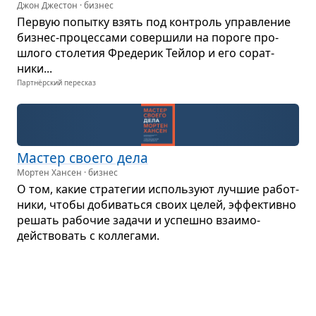
Джон Джестон · бизнес
Пер­вую попытку взять под кон­троль управ­ле­ние
биз­нес-про­цес­сами совер­шили на пороге про­
шлого сто­ле­тия Фре­де­рик Тейлор и его сорат­
ники...
Партнёрский пересказ
Мастер сво­его дела
Мортен Хансен · бизнес
О том, какие стра­те­гии исполь­зуют луч­шие работ­
ники, чтобы доби­ваться своих целей, эффек­тивно
решать рабо­чие задачи и успешно вза­и­мо­
действо­вать с кол­ле­гами.
Партнёрский пересказ