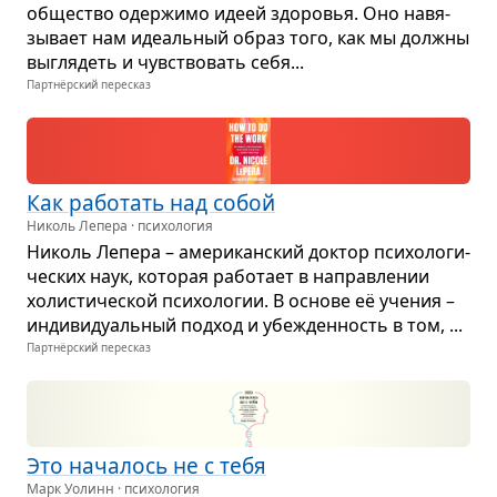
обще­ство одер­жимо идеей здо­ро­вья. Оно навя­
зы­вает нам иде­аль­ный образ того, как мы должны
выгля­деть и чув­ство­вать себя...
Партнёрский пересказ
Как рабо­тать над собой
Николь Лепера · психология
Николь Лепера – аме­ри­кан­ский док­тор пси­хо­ло­ги­
че­ских наук, кото­рая рабо­тает в направ­ле­нии
холи­сти­че­ской пси­хо­ло­гии. В основе её уче­ния –
инди­ви­ду­аль­ный под­ход и убе­жден­ность в том, ...
Партнёрский пересказ
Это нача­лось не с тебя
Марк Уолинн · психология