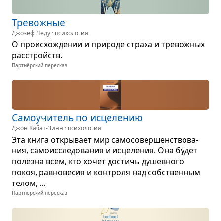
Тре­вож­ные
Джозеф Леду · психология
О про­ис­хо­жде­нии и при­роде страха и тре­вож­ных
рас­стройств.
Партнёрский пересказ
Само­учи­тель по исце­ле­нию
Джон Кабат-Зинн · психология
Эта книга откры­вает мир само­со­вер­шен­ство­ва­
ния, само­ис­сле­до­ва­ния и исце­ле­ния. Она будет
полезна всем, кто хочет достичь душев­ного
покоя, рав­но­ве­сия и кон­троля над соб­ствен­ным
телом, ...
Партнёрский пересказ