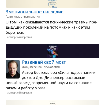
Эмо­ци­о­наль­ное насле­дие
Галит Атлас · психология
О том, как ска­зы­ва­ются пси­хи­че­ские травмы пре­
ды­ду­щих поко­ле­ний на потом­ках и как с этим
бороться.
Партнёрский пересказ
Раз­ви­вай свой мозг
Джо Диспенза · психология
Автор бест­сел­лера «Сила под­со­зна­ния»
док­тор Джо Дис­пен­сер рас­кры­вает
новый взгляд совре­мен­ной науки на созна­ние,
разум и работу мозга...
Партнёрский пересказ