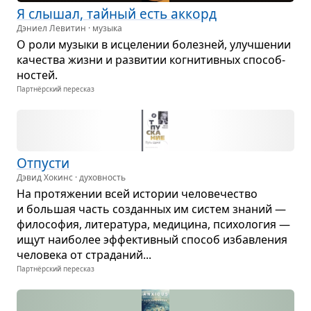
Я слы­шал, тай­ный есть аккорд
Дэниел Левитин · музыка
О роли музыки в исце­ле­нии болез­ней, улуч­ше­нии
каче­ства жизни и раз­ви­тии когни­тив­ных спо­соб­
но­стей.
Партнёрский пересказ
Отпу­сти
Дэвид Хокинс · духовность
На про­тя­же­нии всей исто­рии чело­ве­че­ство
и боль­шая часть создан­ных им систем зна­ний —
фило­со­фия, лите­ра­тура, меди­цина, пси­хо­ло­гия —
ищут наи­бо­лее эффек­тив­ный спо­соб избав­ле­ния
чело­века от стра­да­ний...
Партнёрский пересказ