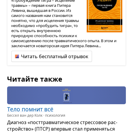
«Пробуждение тигра – исцеление
травмы» – первая книга Питера
Левина, вышедшая в России. Из
самого названия нам становится
понятно, что для исцеления травмы
необходимо «пробудить тигра», то
есть открыть внутреннюю
природную способность психики к
самоисцелению после травматического опыта. В этом и
заключается новаторская идея Питера Левина...
Читать бесплатный отрывок
Читайте также
Тело помнит всё
Бессел ван дер Колк · психология
Диа­гноз «пост­трав­ма­ти­че­ское стрес­со­вое рас­
стройство» (ПТСР) впер­вые стал при­ме­няться