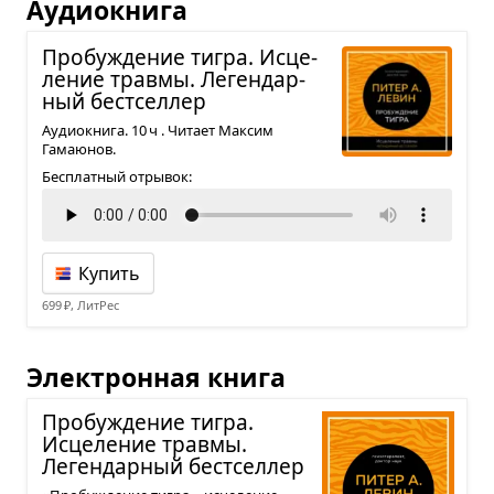
Аудиокнига
Про­бу­жде­ние тигра. Исце­
ле­ние травмы. Леген­дар­
ный бест­сел­лер
Аудиокнига. 10 ч . Читает Максим
Гамаюнов.
Бесплатный отрывок:
Купить
699 ₽, ЛитРес
Электронная книга
Про­бу­жде­ние тигра.
Исце­ле­ние травмы.
Леген­дар­ный бест­сел­лер