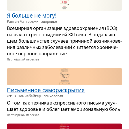
Я больше не могу!
Ранган Чаттерджи · здоровье
Все­мир­ная орга­ни­за­ция здра­во­охра­не­ния (ВОЗ)
назвала стресс эпи­де­мией XXI века. В подав­ля­ю­
щем боль­шин­стве слу­чаев при­чи­ной воз­ник­но­ве­
ния раз­лич­ных забо­ле­ва­ний счи­та­ется хро­ни­че­
ское нерв­ное напря­же­ние...
Партнёрский пересказ
Пись­мен­ное само­рас­кры­тие
Дж. В. Пеннебейкер · психология
О том, как тех­ника экс­прес­сив­ного письма улуч­
шает здо­ро­вье и облег­чает эмо­ци­о­наль­ную боль.
Партнёрский пересказ