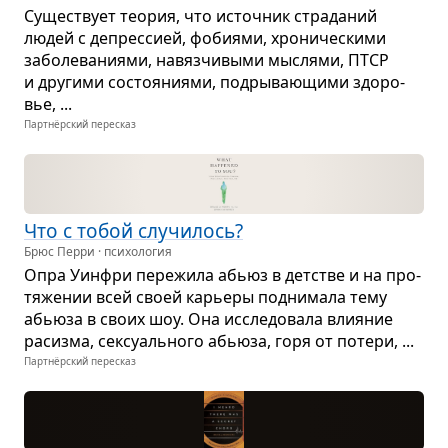
Суще­ствует тео­рия, что источ­ник стра­да­ний
людей с депрес­сией, фоби­ями, хро­ни­че­скими
забо­ле­ва­ни­ями, навяз­чи­выми мыс­лями, ПТСР
и дру­гими состо­я­ни­ями, под­ры­ва­ю­щими здо­ро­
вье, ...
Партнёрский пересказ
Что с тобой слу­чи­лось?
Брюс Перри · психология
Опра Уин­фри пере­жила абьюз в дет­стве и на про­
тя­же­нии всей своей карьеры под­ни­мала тему
абьюза в своих шоу. Она иссле­до­вала вли­я­ние
расизма, сек­су­аль­ного абьюза, горя от потери, ...
Партнёрский пересказ