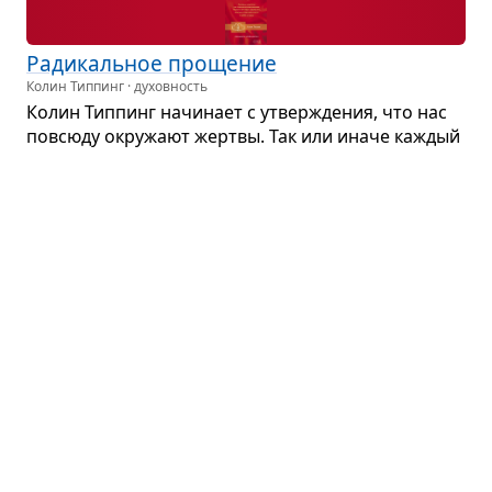
Ради­каль­ное про­ще­ние
Колин Типпинг · духовность
Колин Тип­пинг начи­нает с утвер­жде­ния, что нас
повсюду окру­жают жертвы. Так или иначе каж­дый
из нас испы­тал какие-то дра­ма­ти­че­ские и трав­ми­
ру­ю­щие собы­тия, кото­рые закре­пили в нашем
созна­нии архе­тип жертвы...
Партнёрский пересказ
Чудо релак­са­ции
Герберт Бенсон · здоровье
Книга «Чудо релак­са­ции» была впер­вые издана
в 1975 году. В то время мир был совсем иным:
не было пер­со­наль­ных ком­пью­те­ров и сото­вых
теле­фо­нов, никто еще не слы­шал о СПИДе