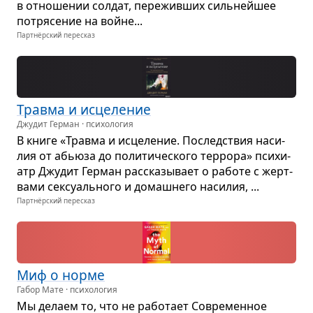
в отно­ше­нии сол­дат, пере­жив­ших силь­нейшее
потря­се­ние на войне...
Партнёрский пересказ
Травма и исце­ле­ние
Джудит Герман · психология
В книге «Травма и исце­ле­ние. Послед­ствия наси­
лия от абьюза до поли­ти­че­ского тер­рора» пси­хи­
атр Джу­дит Гер­ман рас­ска­зы­вает о работе с жерт­
вами сек­су­аль­ного и домаш­него наси­лия, ...
Партнёрский пересказ
Миф о норме
Габор Мате · психология
Мы делаем то, что не рабо­тает Совре­мен­ное