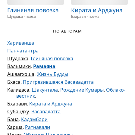
Гли­ня­ная повозка
Кирата и Арджуна
Шудрака · пьеса
Бхарави · поэма
ПО АВТОРАМ
Хариванша
Панчатантра
Шудрака
.
Глиняная повозка
Вальмики
.
Рамаяна
Ашвагхоша
.
Жизнь Будды
Бхаса
.
Пригрезившаяся Васавадатта
Калидаса
.
Шакунтала
.
Рождение Кумары
.
Облако-
вестник
.
Бхарави
.
Кирата и Арджуна
Субандху
.
Васавадатта
Бана
.
Кадамбари
Харша
.
Ратнавали