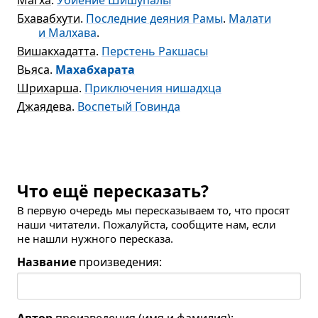
Магха
.
Убиение Шишупалы
Бхавабхути
.
Последние деяния Рамы
.
Малати
и Малхава
.
Вишакхадатта
.
Перстень Ракшасы
Вьяса
.
Махабхарата
Шрихарша
.
Приключения нишадхца
Джаядева
.
Воспетый Говинда
Что ещё пересказать?
В первую очередь мы пересказываем то, что просят
наши читатели. Пожалуйста, сообщите нам, если
не нашли нужного пересказа.
Название
произведения: