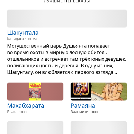
ЛУЧШИЕ ПЕРЕСКАЗЫ
Шакун­тала
Калидаса · поэма
Могу­ще­ствен­ный царь Душьянта попа­дает
во время охоты в мир­ную лес­ную оби­тель
отшель­ни­ков и встре­чает там трёх юных деву­шек,
поли­ва­ю­щих цветы и дере­вья. В одну из них,
Шакун­талу, он влюб­ля­ется с пер­вого взгляда...
Маха­б­ха­рата
Рама­яна
Вьяса · эпос
Вальмики · эпос