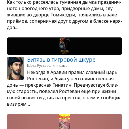
Как только рас­се­я­лась туман­ная дымка празд­нич­
ного ново­год­него утра, при­двор­ные дамы, слу­
жив­шие во дворце Томи­кодзи, появи­лись в зале
приёмов, сопер­ни­чая друг с дру­гом в блеске наря­
дов...
Витязь в тигро­вой шкуре
Шота Руставели · поэма
Неко­гда в Ара­вии пра­вил слав­ный царь
Росте­ван, и была у него един­ствен­ная
дочь — пре­крас­ная Тина­тин. Пред­чув­ствуя близ­
кую ста­рость, пове­лел Росте­ван ещё при жизни
своей воз­ве­сти дочь на пре­стол, о чем и сооб­щил
визи­рям...