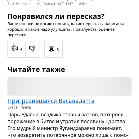
В. И. Новиков. — М. : Олимп : ACT, 1997. — 848 с.
Понравился ли пересказ?
Ваши оценки помогают понять, какие пересказы написаны
хорошо, а какие надо улучшить. Пожалуйста, оцените
пересказ:
👍
👎
💬
4
0
Читайте также
При­гре­зив­ша­яся Васа­ва­датта
Бхаса · пьеса
Царь Уда­яна, вла­дыка страны ват­сов, потер­пел
пора­же­ние в битве и утра­тил поло­вину цар­ства
Его муд­рый министр Яуган­д­ха­ра­яна пони­мает,
что воз­вра­тить поте­рян­ное можно лишь с помо­