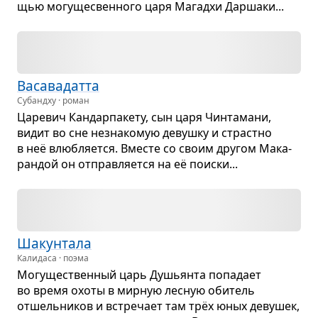
щью могу­ще­с­вен­ного царя Магадхи Дар­шаки...
Васа­ва­датта
Субандху · роман
Царе­вич Кан­дар­па­кету, сын царя Чин­та­мани,
видит во сне незна­ко­мую девушку и страстно
в неё влюб­ля­ется. Вме­сте со своим дру­гом Мака­
ран­дой он отправ­ля­ется на её поиски...
Шакун­тала
Калидаса · поэма
Могу­ще­ствен­ный царь Душьянта попа­дает
во время охоты в мир­ную лес­ную оби­тель
отшель­ни­ков и встре­чает там трёх юных деву­шек,