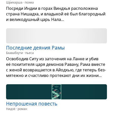
Шрихарша · поэма
Посреди Индии в горах Вин­д­хья рас­по­ло­жена
страна Нишадха, и вла­ды­кой её был бла­го­род­ный
и вели­ко­душ­ный царь Нала...
Послед­ние дея­ния Рамы
Бхавабхути · пьеса
Осво­бо­див Ситу из зато­че­ния на Ланке и убив
её похи­ти­теля царя демо­нов Равану, Рама вме­сте
с женой воз­вра­ща­ется в Айод­хью, где теперь без­
мя­тежно и счаст­ливо про­те­кают дни их жизни...
Непро­ше­ная повесть
Нидзё · роман