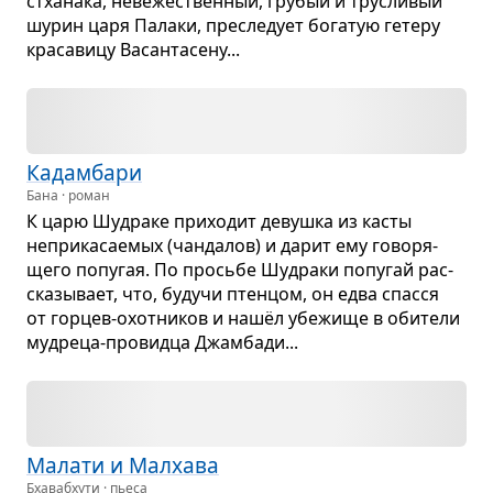
ст­ха­нака, неве­же­ствен­ный, гру­бый и тру­сли­вый
шурин царя Палаки, пре­сле­дует бога­тую гетеру
кра­са­вицу Васан­та­сену...
Кадам­бари
Бана · роман
К царю Шуд­раке при­хо­дит девушка из касты
непри­ка­са­е­мых (чан­да­лов) и дарит ему гово­ря­
щего попу­гая. По просьбе Шуд­раки попу­гай рас­
ска­зы­вает, что, будучи птен­цом, он едва спасся
от гор­цев-охот­ни­ков и нашёл убе­жище в оби­тели
муд­реца-про­видца Джам­бади...
Малати и Мал­хава
Бхавабхути · пьеса