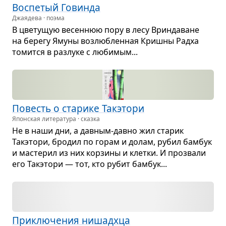
Вос­пе­тый Говинда
Джаядева · поэма
В цве­ту­щую весен­нюю пору в лесу Врин­да­ване
на берегу Ямуны воз­люб­лен­ная Кришны Радха
томится в раз­луке с люби­мым...
Повесть о ста­рике Такэтори
Японская литература · сказка
Не в наши дни, а дав­ным-давно жил ста­рик
Такэтори, бро­дил по горам и долам, рубил бам­бук
и масте­рил из них кор­зины и клетки. И про­звали
его Такэтори — тот, кто рубит бам­бук...
При­клю­че­ния нишад­хца