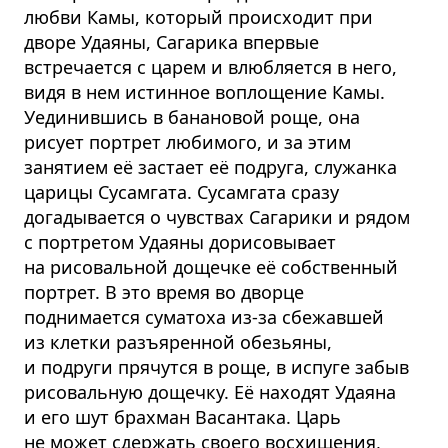
любви Камы, который происходит при
дворе Удаяны, Сагарика впервые
встречается с царем и влюбляется в него,
видя в нем истинное воплощение Камы.
Уединившись в банановой роще, она
рисует портрет любимого, и за этим
занятием её застает её подруга, служанка
царицы Сусамгата. Сусамгата сразу
догадывается о чувствах Сагарики и рядом
с портретом Удаяны дорисовывает
на рисовальной дощечке её собственный
портрет. В это время во дворце
поднимается суматоха из-за сбежавшей
из клетки разъяренной обезьяны,
и подруги прячутся в роще, в испуге забыв
рисовальную дощечку. Её находят Удаяна
и его шут брахман Васантака. Царь
не может сдержать своего восхищения,