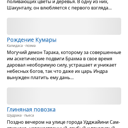
поли­ва­ю­щих цветы и дере­вья. В одну из них,
Шакун­талу, он влюб­ля­ется с пер­вого взгляда...
Рожде­ние Кумары
Калидаса · поэма
Могу­чий демон Тарака, кото­рому за совер­шен­ные
им аске­ти­че­ские подвиги Брахма в свое время
даро­вал необо­ри­мую силу, устра­шает и уни­жает
небес­ных богов, так что даже их царь Индра
выну­жден пла­тить ему дань...
Гли­ня­ная повозка
Шудрака · пьеса
Поздно вече­ром на улице города Удджайини Сам­