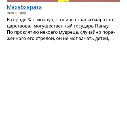
Маха­б­ха­рата
Вьяса · эпос
В городе Хасти­на­пур, сто­лице страны бха­ра­тов,
цар­ство­вал могу­ще­ствен­ный госу­дарь Панду.
По про­кля­тию неко­его муд­реца, слу­чайно пора­
жен­ного его стре­лой, он не мог зачать детей, ...
Песнь о Гайа­вате
Генри Лонгфелло · поэма
Во вступ­ле­нии автор вспо­ми­нает музы­
канта Нава­дагу, когда-то в ста­рин­ные
вре­мена пев­шего песнь о Гайа­вате: О его рожде­
нье див­ном,О его вели­кой жизни:Как постился
и молился,Как тру­дился Гайа­вата,Чтоб народ его
был счаст­лив,Чтоб он шёл к добру и правде...