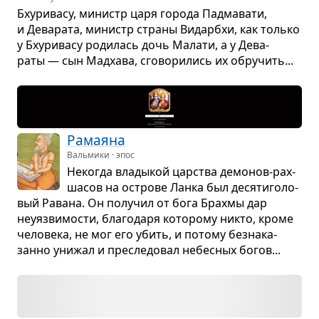
Бху­ри­васу, министр царя города Пад­ма­вати,
и Дева­рата, министр страны Видар­бхи, как только
у Бху­ри­васу роди­лась дочь Малати, а у Дева­
раты — сын Мад­хава, сго­во­ри­лись их обру­чить...
Рама­яна
Вальмики · эпос
Неко­гда вла­ды­кой цар­ства демо­нов-рах­
ша­сов на острове Ланка был деся­ти­го­ло­
вый Равана. Он полу­чил от бога Брахмы дар
неуяз­ви­мо­сти, бла­го­даря кото­рому никто, кроме
чело­века, не мог его убить, и потому без­на­ка­
занно уни­жал и пре­сле­до­вал небес­ных богов...