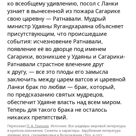
ко всеобщему удивлению, посол с Ланки
узнает в вынесенной из пожара Сагарике
свою царевну — Ратнавали. Мудрый
министр Удаяны Яугандхараяна объясняет
присутствующим, что происшедшие
события: исчезновение Ратнавали,
появление её во дворце под именем
Сагарики, возникшее у Удаяны и Сагарики-
Ратнавали страстное влечение друг
к другу, — все это плоды его замысла
заключить между царем ватсов и царевной
Ланки брак по любви — брак, который,
по предсказанию святых мудрецов,
обеспечит Удаяне власть над всем миром.
Теперь для такого брака не осталось
никаких препятствий.
Пересказал
П. А. Гринцер
. Источник: Все шедевры мировой литературы
в кратком изложении. Сюжеты и характеры. Зарубежная литература
древних эпох, средневековья и Возрождения / Ред. и сост.