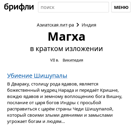
МЕНЮ
Азиатская
лит-ра
Индия
Магха
в кратком изложении
VII в.
Википедия
Убиение Шишупалы
В Двараку, столицу рода ядавов, является
божественный мудрец Нарада и передаёт Кришне,
вождю ядавов и земному воплощению бога Вишну,
послание от царя богов Индры с просьбой
расправиться с царём страны Чеди Шишупалой,
который своими злыми деяниями и замыслами
угрожает богам и людям...