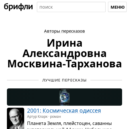
МЕНЮ
Авторы пересказов
Ирина
Александровна
Москвина-Тарханова
ЛУЧШИЕ ПЕРЕСКАЗЫ
2001: Кос­ми­че­ская одис­сея
Артур Кларк · роман
Пла­нета Земля, плей­сто­цен, саванны