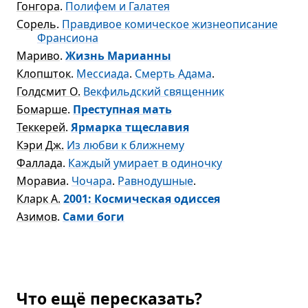
Гонгора
.
Полифем и Галатея
Сорель
.
Правдивое комическое жизнеописание
Франсиона
Мариво
.
Жизнь Марианны
Клопшток
.
Мессиада
.
Смерть Адама
.
Голдсмит О.
Векфильдский священник
Бомарше
.
Преступная мать
Теккерей
.
Ярмарка тщеславия
Кэри Дж.
Из любви к ближнему
Фаллада
.
Каждый умирает в одиночку
Моравиа
.
Чочара
.
Равнодушные
.
Кларк А.
2001: Космическая одиссея
Азимов
.
Сами боги
Что ещё пересказать?