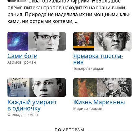
эква­то­ри­аль­ной Африки. Неболь­шое
племя пите­кан­тро­пов нахо­дится на грани выми­
ра­ния. При­рода не наде­лила их ни мощ­ными клы­
ками, ни острыми ког­тями, ...
Сами боги
Ярмарка тще­сла­
вия
Азимов · роман
Теккерей · роман
Каж­дый уми­рает
Жизнь Мари­анны
в оди­ночку
Мариво · роман
Фаллада · роман
ПО АВТОРАМ