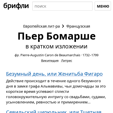
МЕНЮ
Европейская
лит-ра
Французская
Пьер Бомарше
в кратком изложении
фр.
Pierre-Augustin Caron de Beaumarchais
·
1732–1799
Википедия
Литрес
Безумный день, или Женитьба Фигаро
Действие происходит в течение одного безумного
дня в замке графа Альмавивы, чьи домочадцы за это
короткое время успевают сплести
головокружительную интригу со свадьбами, судами,
усыновлением, ревностью и примирением...
Севильский цирюльник, или Тщетная