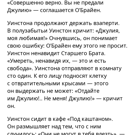
«Совершенно верно. Вы не предали
Джулию» — соглашается О’Брайен.
Уинстона продолжают держать взаперти.
В полузабытьи Уинстон кричит: «Джулия,
моя любимая!» Очнувшись, он понимает
свою ошибку: О’Брайен ему этого не просит.
Уинстон ненавидит Старшего Брата.
«Умереть, ненавидя их, — это и есть
свобода». Уинстона отправляют в комнату
сто один. К его лицу подносят клетку
с отврати­тельными крысами — этого
он выдержать не может: «Отдайте
им Джулию!.. Не меня! Джулию!» — кричит
он.
Уинстон сидит в кафе «Под каштаном».
Он размышляет над тем, что с ним
случилось: «Они не могут в тебя влезть», —