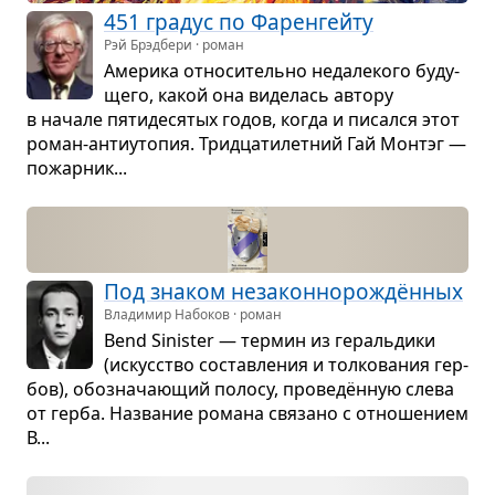
451 гра­дус по Фарен­гейту
Рэй Брэдбери · роман
Аме­рика отно­си­тельно неда­ле­кого буду­
щего, какой она виде­лась автору
в начале пяти­де­ся­тых годов, когда и писался этот
роман-анти­у­то­пия. Трид­ца­ти­лет­ний Гай Монтэг —
пожар­ник...
Под зна­ком неза­кон­но­ро­ждён­ных
Владимир Набоков · роман
Bend Sinister — тер­мин из гераль­дики
(искус­ство состав­ле­ния и тол­ко­ва­ния гер­
бов), обо­зна­ча­ю­щий полосу, про­ведён­ную слева
от герба. Назва­ние романа свя­зано с отно­ше­нием
В...