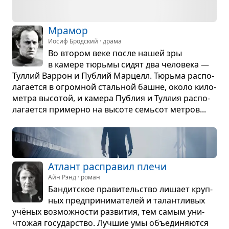
Мра­мор
Иосиф Бродский · драма
Во вто­ром веке после нашей эры
в камере тюрьмы сидят два чело­века —
Тул­лий Вар­рон и Пуб­лий Мар­целл. Тюрьма рас­по­
ла­га­ется в огром­ной сталь­ной башне, около кило­
метра высо­той, и камера Пуб­лия и Тул­лия рас­по­
ла­га­ется при­мерно на высоте семь­сот мет­ров...
Атлант рас­пра­вил плечи
Айн Рэнд · роман
Бан­дит­ское пра­ви­тель­ство лишает круп­
ных пред­при­ни­ма­те­лей и талантли­вых
учё­ных воз­мож­но­сти раз­ви­тия, тем самым уни­
что­жая госу­дар­ство. Луч­шие умы объеди­ня­ются