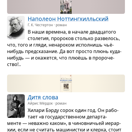
Напо­леон Нот­тин­г­хилль­ский
Г. К. Честертон · роман
В наши вре­мена, в начале два­дца­того
сто­ле­тия, про­ро­ков столько раз­ве­лось,
что, того и гляди, нена­ро­ком испол­нишь чьё-
нибудь пред­ска­за­ние. Да вот про­сто плюнь куда-
нибудь — и ока­жется, что плюёшь в про­ро­че­
ство!..
Дитя слова
Айрис Мёрдок · роман
Хилари Бэрду сорок один год. Он рабо­
тает «в госу­дар­ствен­ном депар­та­
менте — неважно каком», в чинов­ни­чьей иерар­
хии, если не счи­тать маши­нистки и клерка, стоит