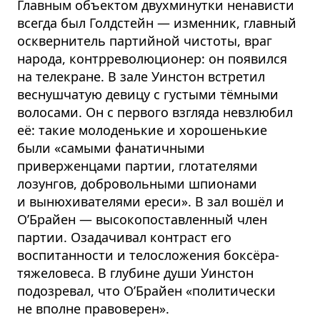
Главным объектом двухминутки ненависти
всегда был Голдстейн — изменник, главный
осквернитель партийной чистоты, враг
народа, контрре­во­люционер: он появился
на телекране. В зале Уинстон встретил
веснушчатую девицу с густыми тёмными
волосами. Он с первого взгляда невзлюбил
её: такие молоденькие и хорошенькие
были «самыми фанатичными
приверженцами партии, глотателями
лозунгов, добровольными шпионами
и вынюхивателями ереси». В зал вошёл и
О’Брайен — высокопо­ставленный член
партии. Озадачивал контраст его
воспитанности и телосложения боксёра-
тяжеловеса. В глубине души Уинстон
подозревал, что О’Брайен «политически
не вполне правоверен».