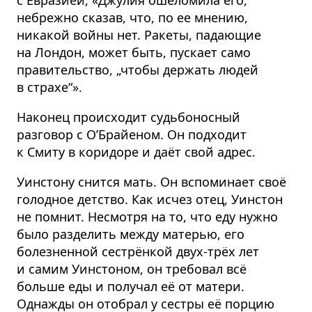
с Евразией, «Джулия ошеломила его,
небрежно сказав, что, по ее мнению,
никакой войны нет. Ракеты, падающие
на Лондон, может быть, пускает само
правительство, „чтобы держать людей
в страхе“».
Наконец происходит судьбоносный
разговор с О’Брайеном. Он подходит
к Смиту в коридоре и даёт свой адрес.
Уинстону снится мать. Он вспоминает своё
голодное детство. Как исчез отец, Уинстон
не помнит. Несмотря на то, что еду нужно
было разделить между матерью, его
болезненной сестрёнкой двух-трёх лет
и самим Уинстоном, он требовал всё
больше еды и получал её от матери.
Однажды он отобрал у сестры её порцию