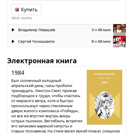
Купить
365 ₽, ЛитРес
Владимир Левашёв
ч
мин
3
46
Сергей Чонишвили
ч
мин
9
48
Электронная книга
1984
Был солнечный холодный
апрельский день; часы пробили
тринадцать. Уинстон Смит, прижав
подбородок к груди, чтобы спастись
от мерзкого ветра, хотя и быстро
проскользнул через стеклянные
двери жилого комплекса «Победа»,
но все же впустил внутрь вихрь
острых пылинок. Вестибюль встретил
его запахами вареной капусты и
старых половиков. На стене висел яркий плакат, слишком