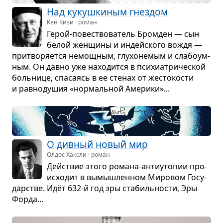
Над кукуш­ки­ным гнез­дом
Кен Кизи · роман
Герой-повест­во­ва­тель Бромден — сын
белой жен­щины и индейского вождя —
при­тво­ря­ется немощ­ным, глу­хо­не­мым и сла­бо­ум­
ным. Он давно уже нахо­дится в пси­хи­ат­ри­че­ской
боль­нице, спа­са­ясь в ee сте­нах от жесто­ко­сти
и рав­но­ду­шия «нор­маль­ной Аме­рики»...
О див­ный новый мир
Олдос Хаксли · роман
Действие этого романа-анти­у­то­пии про­
ис­хо­дит в вымыш­лен­ном Миро­вом Госу­
дар­стве. Идёт 632-й год эры ста­биль­но­сти, Эры
Форда...