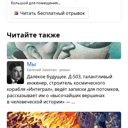
большой для помещения...
Читать бесплатный отрывок
Читайте также
Мы
Евгений Замятин · роман
Далёкое буду­щее. Д-503, талантли­вый
инже­нер, стро­и­тель кос­ми­че­ского
корабля «Инте­грал», ведёт записки для потом­ков,
рас­ска­зы­вает им о «высо­чайших вер­ши­нах
в чело­ве­че­ской исто­рии» — ...