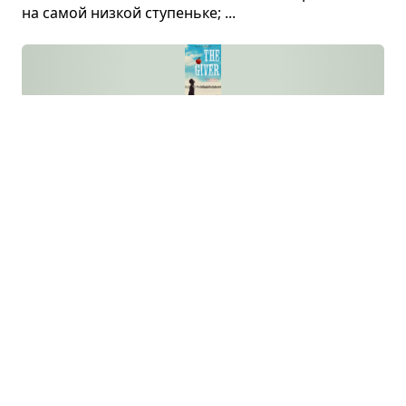
на самой низ­кой сту­пеньке; ...
Даю­щий
Лоис Лоури · роман
Маль­чик жил в закры­том сооб­ще­стве
со мно­же­ством пра­вил и запре­тов. Ему
пока­зали про­шлое мира. Узнав обо всём, маль­чик
взял с собой малыша и сбе­жал. Вдвоём они
добра­лись до дру­гого посе­ле­ния.
Пре­вра­ще­ние
Франц Кафка · новелла
Про­ис­ше­ствие, слу­чив­ше­еся с Гре­го­ром
Зам­зой, опи­сано, пожа­луй, в одной