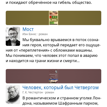
и поки­дают обречён­ное на гибель обще­ство.
Мост
Иэн Бэнкс · роман
Мы бук­вально вры­ва­емся в поток созна­
ния героя, кото­рый пере­дает его ощу­ще­
ния от «пере­пле­те­ния» с облом­ками машины.
Мы пони­маем, что чело­век этот попал в ава­рию
и нахо­дится на грани жизни и смерти...
Чело­век, кото­рый был Чет­вер­гом
Г. К. Честертон · роман
В роман­ти­че­ском и стран­ном уголке Лон­
дона, назы­ва­е­мом Шафран­ным пар­ком,