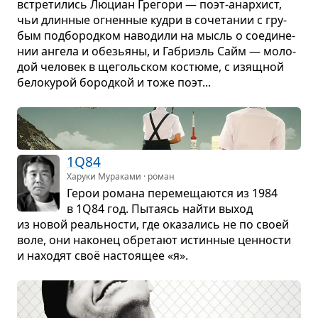
встре­ти­лись Люциан Гре­гори — поэт-анар­хист,
чьи длин­ные огнен­ные кудри в соче­та­нии с гру­
бым под­бо­род­ком наво­дили на мысль о соеди­не­
нии ангела и обе­зьяны, и Габри­эль Сайм — моло­
дой чело­век в щеголь­ском костюме, с изящ­ной
бело­ку­рой бород­кой и тоже поэт...
1Q84
Харуки Мураками · роман
Герои романа пере­ме­ща­ются из 1984
в 1Q84 год. Пыта­ясь найти выход
из новой реаль­но­сти, где ока­за­лись не по своей
воле, они нако­нец обре­тают истин­ные цен­но­сти
и нахо­дят своё насто­я­щее «я».