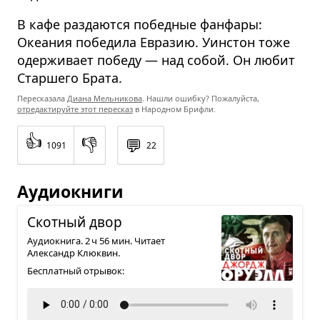
В кафе раздаются победные фанфары:
Океания победила Евразию. Уинстон тоже
одерживает победу — над собой. Он любит
Старшего Брата.
Пересказала
Диана Мельникова
. Нашли ошибку? Пожалуйста,
отредактируйте этот пересказ
в Народном Брифли.
👍
👎
💬
1091
22
Аудиокниги
Скот­ный двор
Аудиокнига. 2 ч 56 мин. Читает
Александр Клюквин.
Бесплатный отрывок: