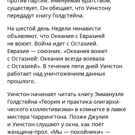
против партии, именуемая Братством,
существует. Он обещает, что Уинстону
передадут книгу Голдстейна.
На шестой день Недели ненависти
объявляют, что Океания с Евразией
не воюет. Война идет с Остазией.
Евразия — союзник. «Океания воюет
с Остазией: Океания всегда воевала
с Остазией». В течение пяти дней Уинстон
работает над уничтожением данных
прошлого.
Уинстон начинает читать книгу Эммануэля
Голдстейна «Теория и практика олигархи­
ческого коллективизма» в комнатке в лавке
мистера Чаррингтона. Позже Джулия
и Уинстон слушают у окна, как поёт
женщина-прол. «Мы — покойники» —