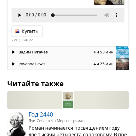
Купить
229 ₽, ЛитРес
Вадим Пугачев
ч
мин
4
53
Jowanna Lewis
ч
мин
4
25
Читайте также
Год 2440
Луи-Себастьян Мерсье · роман
Роман начи­на­ется посвя­ще­нием году
две тысячи четы­ре­ста соро­ко­вому. В пре­