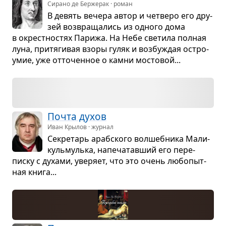
Сирано де Бержерак · роман
В девять вечера автор и чет­веро его дру­
зей воз­вра­ща­лись из одного дома
в окрест­но­стях Парижа. На Небе све­тила пол­ная
луна, при­тя­ги­вая взоры гуляк и воз­бу­ждая остро­
умие, уже отто­чен­ное о камни мосто­вой...
Почта духов
Иван Крылов · журнал
Секре­тарь араб­ского вол­шеб­ника Мали­
куль­мулька, напе­ча­тав­ший его пере­
писку с духами, уве­ряет, что это очень любо­пыт­
ная книга...