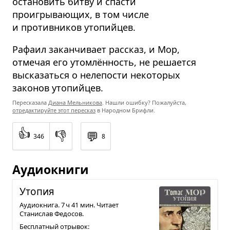
остановить битву и спасти
проигрывающих, в том числе
и противников утопийцев.
Рафаил заканчивает рассказ, и Мор,
отмечая его утомлённость, не решается
высказаться о нелепости некоторых
законов утопийцев.
Пересказала
Диана Мельникова
. Нашли ошибку? Пожалуйста,
отредактируйте этот пересказ
в Народном Брифли.
👍
👎
💬
346
8
Аудиокниги
Уто­пия
Аудиокнига. 7 ч 41 мин. Читает
Станислав Федосов.
Бесплатный отрывок: