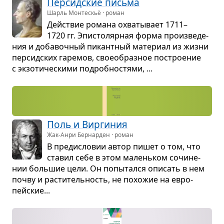
Пер­сид­ские письма
Шарль Монтескьё · роман
Действие романа охва­ты­вает 1711–
1720 гг. Эпи­сто­ляр­ная форма про­из­ве­де­
ния и доба­воч­ный пикант­ный мате­риал из жизни
пер­сид­ских гаре­мов, свое­об­раз­ное постро­е­ние
с экзо­ти­че­скими подроб­но­стями, ...
Поль и Вир­ги­ния
Жак-Анри Бернарден · роман
В пре­ди­сло­вии автор пишет о том, что
ста­вил себе в этом малень­ком сочи­не­
нии боль­шие цели. Он попы­тался опи­сать в нем
почву и рас­ти­тель­ность, не похо­жие на евро­
пейские...