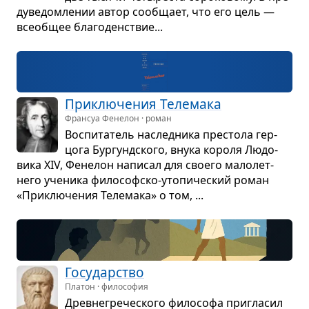
ду­ве­дом­ле­нии автор сооб­щает, что его цель —
все­об­щее бла­го­ден­ствие...
При­клю­че­ния Теле­мака
Франсуа Фенелон · роман
Вос­пи­та­тель наслед­ника пре­стола гер­
цога Бур­гунд­ского, внука короля Людо­
вика XIV, Фене­лон напи­сал для сво­его мало­лет­
него уче­ника фило­соф­ско-уто­пи­че­ский роман
«При­клю­че­ния Теле­мака» о том, ...
Госу­дар­ство
Платон · философия
Древ­не­гре­че­ского фило­софа при­гла­сил