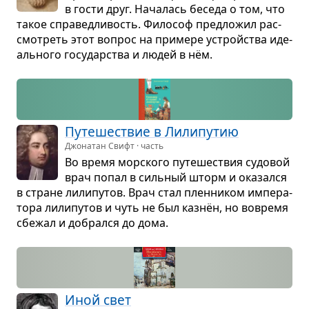
в гости друг. Нача­лась беседа о том, что
такое спра­вед­ли­вость. Фило­соф пред­ло­жил рас­
смот­реть этот вопрос на при­мере устройства иде­
аль­ного госу­дар­ства и людей в нём.
Путе­ше­ствие в Лили­пу­тию
Джонатан Свифт · часть
Во время мор­ского путе­ше­ствия судо­вой
врач попал в силь­ный шторм и ока­зался
в стране лили­пу­тов. Врач стал плен­ни­ком импе­ра­
тора лили­пу­тов и чуть не был казнён, но вовремя
сбе­жал и добрался до дома.
Иной свет