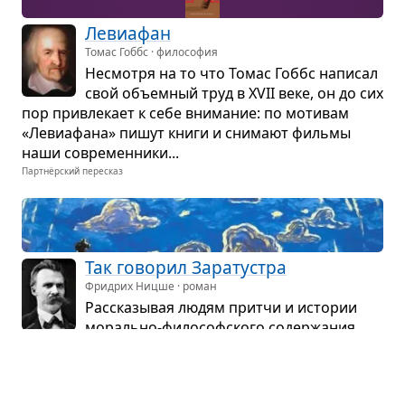
Леви­а­фан
Томас Гоббс · философия
Несмотря на то что Томас Гоббс напи­сал
свой объем­ный труд в XVII веке, он до сих
пор при­вле­кает к себе вни­ма­ние: по моти­вам
«Леви­а­фана» пишут книги и сни­мают фильмы
наши совре­мен­ники...
Партнёрский пересказ
Так гово­рил Зара­тустра
Фридрих Ницше · роман
Рас­ска­зы­вая людям притчи и исто­рии
морально-фило­соф­ского содер­жа­ния,
бро­дя­чий фило­соф про­по­ве­дует уче­ние о Сверх­
че­ло­веке, но мир рав­но­ду­шен к речам муд­реца.