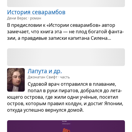
Исто­рия сева­рам­бов
Дени Верас · роман
В пре­ди­сло­вии к «Исто­рии сева­рам­бов» автор
заме­чает, что книга эта — не плод бога­той фан­та­
зии, а прав­ди­вые записки капи­тана Силена...
Лапута и др.
Джонатан Свифт · часть
Судо­вой врач отпра­вился в пла­ва­ние,
попал в руки пира­тов, добрался до лета­
ю­щего острова, где жили одни учё­ные, посе­тил
остров, кото­рым пра­вил кол­дун, и достиг Япо­нии,
откуда успешно вер­нулся домой.