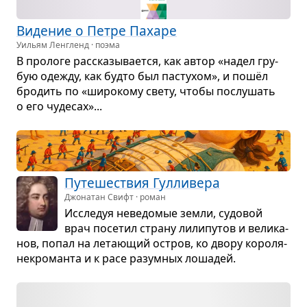
Виде­ние о Петре Пахаре
Уильям Ленгленд · поэма
В про­логе рас­ска­зы­ва­ется, как автор «надел гру­
бую оде­жду, как будто был пасту­хом», и пошёл
бро­дить по «широ­кому свету, чтобы послу­шать
о его чуде­сах»...
Путе­ше­ствия Гул­ли­вера
Джонатан Свифт · роман
Иссле­дуя неве­до­мые земли, судо­вой
врач посе­тил страну лили­пу­тов и вели­ка­
нов, попал на лета­ю­щий остров, ко двору короля-
некро­манта и к расе разум­ных лоша­дей.