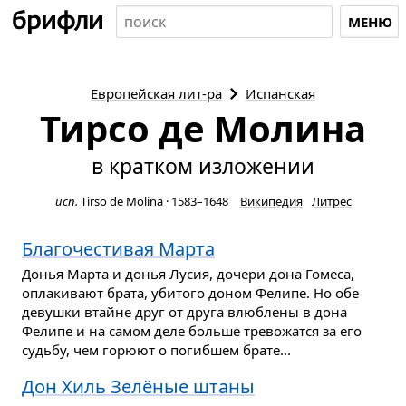
МЕНЮ
Европейская
лит-ра
Испанская
Тирсо де Молина
в кратком изложении
исп.
Tirso de Molina
·
1583–1648
Википедия
Литрес
Благочестивая Марта
Донья Марта и донья Лусия, дочери дона Гомеса,
оплакивают брата, убитого доном Фелипе. Но обе
девушки втайне друг от друга влюблены в дона
Фелипе и на самом деле больше тревожатся за его
судьбу, чем горюют о погибшем брате...
Дон Хиль Зелёные штаны